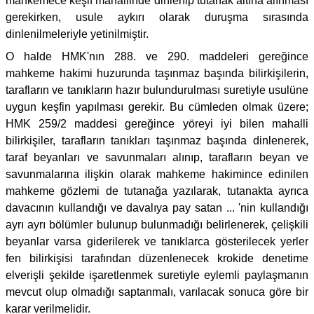
mahkemece keşif mahallinde dinlenip tutanak altına alınması
gerekirken, usule aykırı olarak duruşma sırasında
dinlenilmeleriyle yetinilmiştir.
O halde HMK'nın 288. ve 290. maddeleri gereğince
mahkeme hakimi huzurunda taşınmaz başında bilirkişilerin,
tarafların ve tanıkların hazır bulundurulması suretiyle usulüne
uygun keşfin yapılması gerekir. Bu cümleden olmak üzere;
HMK 259/2 maddesi gereğince yöreyi iyi bilen mahalli
bilirkişiler, tarafların tanıkları taşınmaz başında dinlenerek,
taraf beyanları ve savunmaları alınıp, tarafların beyan ve
savunmalarına ilişkin olarak mahkeme hakimince edinilen
mahkeme gözlemi de tutanağa yazılarak, tutanakta ayrıca
davacının kullandığı ve davalıya pay satan ... 'nin kullandığı
ayrı ayrı bölümler bulunup bulunmadığı belirlenerek, çelişkili
beyanlar varsa giderilerek ve tanıklarca gösterilecek yerler
fen bilirkişisi tarafından düzenlenecek krokide denetime
elverişli şekilde işaretlenmek suretiyle eylemli paylaşmanın
mevcut olup olmadığı saptanmalı, varılacak sonuca göre bir
karar verilmelidir.