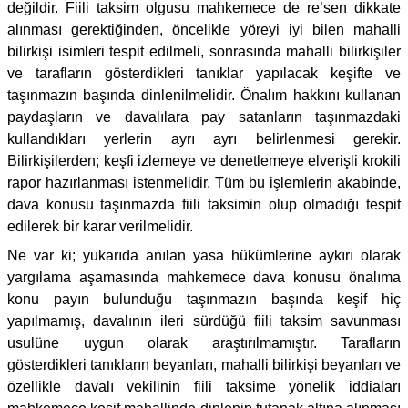
değildir. Fiili taksim olgusu mahkemece de re’sen dikkate
alınması gerektiğinden, öncelikle yöreyi iyi bilen mahalli
bilirkişi isimleri tespit edilmeli, sonrasında mahalli bilirkişiler
ve tarafların gösterdikleri tanıklar yapılacak keşifte ve
taşınmazın başında dinlenilmelidir. Önalım hakkını kullanan
paydaşların ve davalılara pay satanların taşınmazdaki
kullandıkları yerlerin ayrı ayrı belirlenmesi gerekir.
Bilirkişilerden; keşfi izlemeye ve denetlemeye elverişli krokili
rapor hazırlanması istenmelidir. Tüm bu işlemlerin akabinde,
dava konusu taşınmazda fiili taksimin olup olmadığı tespit
edilerek bir karar verilmelidir.
Ne var ki; yukarıda anılan yasa hükümlerine aykırı olarak
yargılama aşamasında mahkemece dava konusu önalıma
konu payın bulunduğu taşınmazın başında keşif hiç
yapılmamış, davalının ileri sürdüğü fiili taksim savunması
usulüne uygun olarak araştırılmamıştır. Tarafların
gösterdikleri tanıkların beyanları, mahalli bilirkişi beyanları ve
özellikle davalı vekilinin fiili taksime yönelik iddiaları