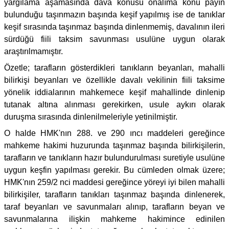
yargılama aşamasında dava konusu önalıma konu payın
bulunduğu taşınmazın başında keşif yapılmış ise de tanıklar
keşif sırasında taşınmaz başında dinlenmemiş, davalının ileri
sürdüğü fiili taksim savunması usulüne uygun olarak
araştırılmamıştır.
Özetle; tarafların gösterdikleri tanıkların beyanları, mahalli
bilirkişi beyanları ve özellikle davalı vekilinin fiili taksime
yönelik iddialarının mahkemece keşif mahallinde dinlenip
tutanak altına alınması gerekirken, usule aykırı olarak
duruşma sırasında dinlenilmeleriyle yetinilmiştir.
O halde HMK'nın 288. ve 290 ıncı maddeleri gereğince
mahkeme hakimi huzurunda taşınmaz başında bilirkişilerin,
tarafların ve tanıkların hazır bulundurulması suretiyle usulüne
uygun keşfin yapılması gerekir. Bu cümleden olmak üzere;
HMK'nın 259/2 nci maddesi gereğince yöreyi iyi bilen mahalli
bilirkişiler, tarafların tanıkları taşınmaz başında dinlenerek,
taraf beyanları ve savunmaları alınıp, tarafların beyan ve
savunmalarına ilişkin mahkeme hakimince edinilen