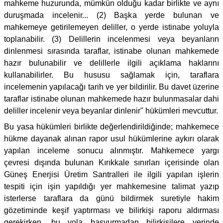
mahkeme huzurunda, mümkün olduğu kadar birlikte ve aynı
duruşmada incelenir... (2) Başka yerde bulunan ve
mahkemeye getirilemeyen deliller, o yerde istinabe yoluyla
toplanabilir. (3) Delillerin incelenmesi veya beyanların
dinlenmesi sırasında taraflar, istinabe olunan mahkemede
hazır bulunabilir ve delillerle ilgili açıklama haklarını
kullanabilirler. Bu hususu sağlamak için, taraflara
incelemenin yapılacağı tarih ve yer bildirilir. Bu davet üzerine
taraflar istinabe olunan mahkemede hazır bulunmasalar dahi
deliller incelenir veya beyanlar dinlenir" hükümleri mevcuttur.
Bu yasa hükümleri birlikte değerlendirildiğinde; mahkemece
hükme dayanak alınan rapor usul hükümlerine aykırı olarak
yapılan inceleme sonucu alınmıştır. Mahkemece yargı
çevresi dışında bulunan Kırıkkale sınırları içerisinde olan
Güneş Enerjisi Üretim Santralleri ile ilgili yapılan işlerin
tespiti için işin yapıldığı yer mahkemesine talimat yazıp
isterlerse taraflara da günü bildirmek suretiyle hakim
gözetiminde keşif yaptırması ve bilirkişi raporu aldırması
gerekirken, bu yola başvurmadan bilirkişilere yerinde