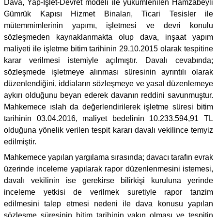
Dava, Yap-İşlet-Devret modeli ile yükümlenilen Hamzabeyli
Gümrük Kapısı Hizmet Binaları, Ticari Tesisler ile
mütemmimlerinin yapımı, işletmesi ve devri konulu
sözleşmeden kaynaklanmakta olup dava, inşaat yapım
maliyeti ile işletme bitim tarihinin 29.10.2015 olarak tespitine
karar verilmesi istemiyle açılmıştır. Davalı cevabında;
sözleşmede işletmeye alınması süresinin ayrıntılı olarak
düzenlendiğini, iddiaların sözleşmeye ve yasal düzenlemeye
aykırı olduğunu beyan ederek davanın reddini savunmuştur.
Mahkemece ıslah da değerlendirilerek işletme süresi bitim
tarihinin 03.04.2016, maliyet bedelinin 10.233.594,91 TL
olduğuna yönelik verilen tespit kararı davalı vekilince temyiz
edilmiştir.
Mahkemece yapılan yargılama sırasında; davacı tarafın evrak
üzerinde inceleme yapılarak rapor düzenlenmesini istemesi,
davalı vekilinin ise gerekirse bilirkişi kuruluna yerinde
inceleme yetkisi de verilmek suretiyle rapor tanzim
edilmesini talep etmesi nedeni ile dava konusu yapılan
sözleşme süresinin bitim tarihinin yakın olması ve tespitin