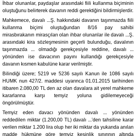
İhbar olunanlar, paydaşlar arasındaki fiili kullanma biçiminin
oluştuğunu belirterek davanın reddi gerektiğini bildirmişlerdir.
Mahkemece, davalı ...Ş. hakkındaki davanın taşınmazda fiili
kullanma biçimi oluştuğundan 8/16 pay sahibi
mirasbırakanın mirasçıları olan ihbar olunanlar ile davalı ...Ş.
arasındaki kira sözleşmesinin geçerli bulunduğu, davalının
taşınmazda ... olmadığı gerekçesiyle reddine, davalı ...
yönünden ise davacının payını kullandığı gerekçesiyle
davanın kısmen kabulüne karar verilmiştir.
Bilindiği üzere; 5219 ve 5236 sayılı Kanun ile 1086 sayılı
HUMK nun 427/2. maddesi uyarınca 01.01.2015 tarihinden
itibaren 2.080,00 TL den az olan davalara ait yerel mahkeme
kararlarına karşı temyiz yoluna gidilemeyeceği
öngörülmüştür.
Temyiz eden davacı yönünden davalı ... yönünden
reddedilen miktar (1.200,00 TL) davalı ...'den tahsiline karar
verilen miktar 1.200 lira olup her iki miktar da yukarıda anılan
madde hükmüne göre temyiz kesinlik sınırının altında