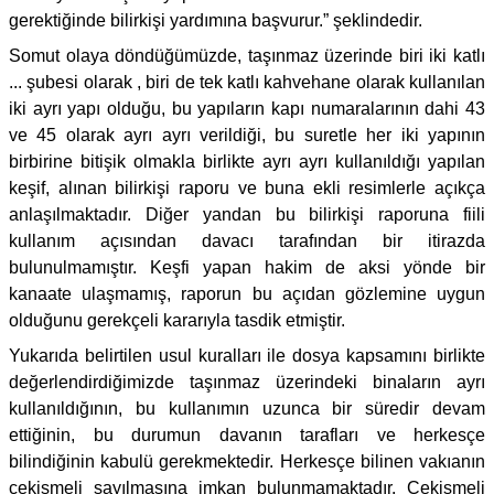
gerektiğinde bilirkişi yardımına başvurur.” şeklindedir.
Somut olaya döndüğümüzde, taşınmaz üzerinde biri iki katlı
... şubesi olarak , biri de tek katlı kahvehane olarak kullanılan
iki ayrı yapı olduğu, bu yapıların kapı numaralarının dahi 43
ve 45 olarak ayrı ayrı verildiği, bu suretle her iki yapının
birbirine bitişik olmakla birlikte ayrı ayrı kullanıldığı yapılan
keşif, alınan bilirkişi raporu ve buna ekli resimlerle açıkça
anlaşılmaktadır. Diğer yandan bu bilirkişi raporuna fiili
kullanım açısından davacı tarafından bir itirazda
bulunulmamıştır. Keşfi yapan hakim de aksi yönde bir
kanaate ulaşmamış, raporun bu açıdan gözlemine uygun
olduğunu gerekçeli kararıyla tasdik etmiştir.
Yukarıda belirtilen usul kuralları ile dosya kapsamını birlikte
değerlendirdiğimizde taşınmaz üzerindeki binaların ayrı
kullanıldığının, bu kullanımın uzunca bir süredir devam
ettiğinin, bu durumun davanın tarafları ve herkesçe
bilindiğinin kabulü gerekmektedir. Herkesçe bilinen vakıanın
çekişmeli sayılmasına imkan bulunmamaktadır. Çekişmeli