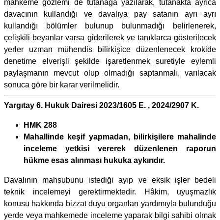
mahkeme gözlemi de tutanağa yazılarak, tutanakta ayrıca
davacının kullandığı ve davalıya pay satanın ayrı ayrı
kullandığı bölümler bulunup bulunmadığı belirlenerek,
çelişkili beyanlar varsa giderilerek ve tanıklarca gösterilecek
yerler uzman mühendis bilirkişice düzenlenecek krokide
denetime elverişli şekilde işaretlenmek suretiyle eylemli
paylaşmanın mevcut olup olmadığı saptanmalı, varılacak
sonuca göre bir karar verilmelidir.
Yargıtay 6. Hukuk Dairesi 2023/1605 E. , 2024/2907 K.
HMK 288
Mahallinde keşif yapmadan, bilirkişilere mahalinde
inceleme yetkisi vererek düzenlenen raporun
hükme esas alınması hukuka aykırıdır.
Davalının mahsubunu istediği ayıp ve eksik işler bedeli
teknik incelemeyi gerektirmektedir. Hâkim, uyuşmazlık
konusu hakkında bizzat duyu organları yardımıyla bulunduğu
yerde veya mahkemede inceleme yaparak bilgi sahibi olmak