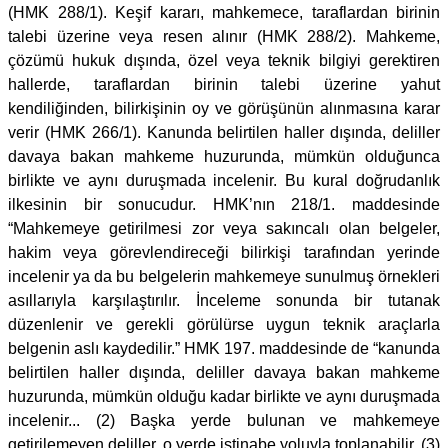
(HMK 288/1). Keşif kararı, mahkemece, taraflardan birinin
talebi üzerine veya resen alınır (HMK 288/2). Mahkeme,
çözümü hukuk dışında, özel veya teknik bilgiyi gerektiren
hallerde, taraflardan birinin talebi üzerine yahut
kendiliğinden, bilirkişinin oy ve görüşünün alınmasına karar
verir (HMK 266/1). Kanunda belirtilen haller dışında, deliller
davaya bakan mahkeme huzurunda, mümkün olduğunca
birlikte ve aynı duruşmada incelenir. Bu kural doğrudanlık
ilkesinin bir sonucudur. HMK’nın 218/1. maddesinde
“Mahkemeye getirilmesi zor veya sakıncalı olan belgeler,
hakim veya görevlendireceği bilirkişi tarafından yerinde
incelenir ya da bu belgelerin mahkemeye sunulmuş örnekleri
asıllarıyla karşılaştırılır. İnceleme sonunda bir tutanak
düzenlenir ve gerekli görülürse uygun teknik araçlarla
belgenin aslı kaydedilir.” HMK 197. maddesinde de “kanunda
belirtilen haller dışında, deliller davaya bakan mahkeme
huzurunda, mümkün olduğu kadar birlikte ve aynı duruşmada
incelenir... (2) Başka yerde bulunan ve mahkemeye
getirilemeyen deliller, o yerde istinabe yoluyla toplanabilir. (3)