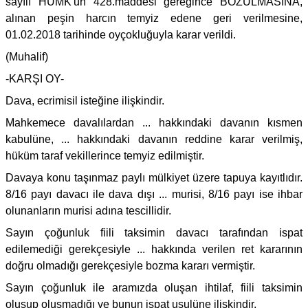
sayılı HUMK'un 428.maddesi gereğince BOZULMASINA,
alınan peşin harcın temyiz edene geri verilmesine,
01.02.2018 tarihinde oyçokluğuyla karar verildi.
(Muhalif)
-KARŞI OY-
Dava, ecrimisil isteğine ilişkindir.
Mahkemece davalılardan ... hakkındaki davanın kısmen
kabulüne, ... hakkındaki davanın reddine karar verilmiş,
hüküm taraf vekillerince temyiz edilmiştir.
Davaya konu taşınmaz paylı mülkiyet üzere tapuya kayıtlıdır.
8/16 payı davacı ile dava dışı ... murisi, 8/16 payı ise ihbar
olunanların murisi adına tescillidir.
Sayın çoğunluk fiili taksimin davacı tarafından ispat
edilemediği gerekçesiyle ... hakkında verilen ret kararının
doğru olmadığı gerekçesiyle bozma kararı vermiştir.
Sayın çoğunluk ile aramızda oluşan ihtilaf, fiili taksimin
oluşup oluşmadığı ve bunun ispat usulüne ilişkindir.