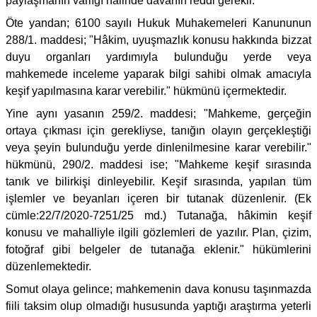
paylaşmanın varlığı halinde davanın reddi gerekir.
Öte yandan; 6100 sayılı Hukuk Muhakemeleri Kanununun
288/1. maddesi; "Hâkim, uyuşmazlık konusu hakkında bizzat
duyu organları yardımıyla bulunduğu yerde veya
mahkemede inceleme yaparak bilgi sahibi olmak amacıyla
keşif yapılmasına karar verebilir." hükmünü içermektedir.
Yine aynı yasanın 259/2. maddesi; "Mahkeme, gerçeğin
ortaya çıkması için gerekliyse, tanığın olayın gerçekleştiği
veya şeyin bulunduğu yerde dinlenilmesine karar verebilir."
hükmünü, 290/2. maddesi ise; "Mahkeme keşif sırasında
tanık ve bilirkişi dinleyebilir. Keşif sırasında, yapılan tüm
işlemler ve beyanları içeren bir tutanak düzenlenir. (Ek
cümle:22/7/2020-7251/25 md.) Tutanağa, hâkimin keşif
konusu ve mahalliyle ilgili gözlemleri de yazılır. Plan, çizim,
fotoğraf gibi belgeler de tutanağa eklenir." hükümlerini
düzenlemektedir.
Somut olaya gelince; mahkemenin dava konusu taşınmazda
fiili taksim olup olmadığı hususunda yaptığı araştırma yeterli