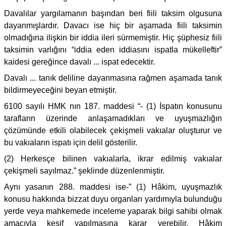
Davalılar yargılamanın başından beri fiili taksim olgusuna
dayanmışlardır. Davacı ise hiç bir aşamada fiili taksimin
olmadığına ilişkin bir iddia ileri sürmemiştir. Hiç şüphesiz fiili
taksimin varlığını “iddia eden iddiasını ispatla mükelleftir”
kaidesi gereğince davalı ... ispat edecektir.
Davalı ... tanık deliline dayanmasına rağmen aşamada tanık
bildirmeyeceğini beyan etmiştir.
6100 sayılı HMK nın 187. maddesi “- (1) İspatın konusunu
tarafların üzerinde anlaşamadıkları ve uyuşmazlığın
çözümünde etkili olabilecek çekişmeli vakıalar oluşturur ve
bu vakıaların ispatı için delil gösterilir.
(2) Herkesçe bilinen vakıalarla, ikrar edilmiş vakıalar
çekişmeli sayılmaz.” şeklinde düzenlenmiştir.
Aynı yasanın 288. maddesi ise-” (1) Hâkim, uyuşmazlık
konusu hakkında bizzat duyu organları yardımıyla bulunduğu
yerde veya mahkemede inceleme yaparak bilgi sahibi olmak
amacıyla keşif yapılmasına karar verebilir. Hâkim