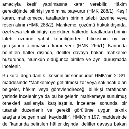
amacıyla keşif yapılmasına karar verebilir. Hâkim
gerektiğinde bilirkişi yardımına başvurur (HMK 288/1). Keşif
kararı, mahkemece, taraflardan birinin talebi üzerine veya
resen alınır (HMK 288/2). Mahkeme, çözümü hukuk dışında,
özel veya teknik bilgiyi gerektiren hâllerde, taraflardan birinin
talebi üzerine yahut kendiliğinden, bilirkişinin oy ve
görüşünün alınmasına karar verir (HMK 266/1). Kanunda
belirtilen haller dışında, deliller davaya bakan mahkeme
huzurunda, mümkün olduğunca birlikte ve aynı duruşmada
incelenir.
Bu kural doğrudanlık ilkesinin bir sonucudur. HMK’nın 218/1.
maddesinde “Mahkemeye getirilmesi zor veya sakıncalı olan
belgeler, hâkim veya görevlendireceği bilirkişi tarafından
yerinde incelenir ya da bu belgelerin mahkemeye sunulmuş
örnekleri asıllarıyla karşılaştırılır. İnceleme sonunda bir
tutanak düzenlenir ve gerekli görülürse uygun teknik
araçlarla belgenin aslı kaydedilir”, HMK'nın 197. maddesinde
de “kanunda belirtilen hâller dışında, deliller davaya bakan