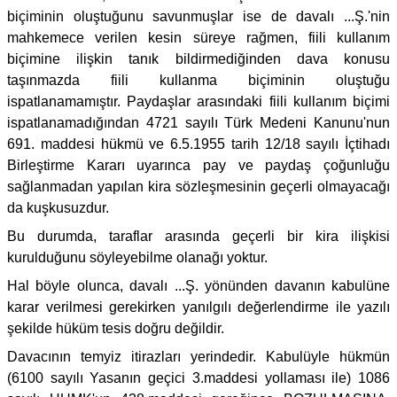
biçiminin oluştuğunu savunmuşlar ise de davalı ...Ş.'nin
mahkemece verilen kesin süreye rağmen, fiili kullanım
biçimine ilişkin tanık bildirmediğinden dava konusu
taşınmazda fiili kullanma biçiminin oluştuğu
ispatlanamamıştır. Paydaşlar arasındaki fiili kullanım biçimi
ispatlanamadığından 4721 sayılı Türk Medeni Kanunu'nun
691. maddesi hükmü ve 6.5.1955 tarih 12/18 sayılı İçtihadı
Birleştirme Kararı uyarınca pay ve paydaş çoğunluğu
sağlanmadan yapılan kira sözleşmesinin geçerli olmayacağı
da kuşkusuzdur.
Bu durumda, taraflar arasında geçerli bir kira ilişkisi
kurulduğunu söyleyebilme olanağı yoktur.
Hal böyle olunca, davalı ...Ş. yönünden davanın kabulüne
karar verilmesi gerekirken yanılgılı değerlendirme ile yazılı
şekilde hüküm tesis doğru değildir.
Davacının temyiz itirazları yerindedir. Kabulüyle hükmün
(6100 sayılı Yasanın geçici 3.maddesi yollaması ile) 1086