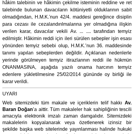
hâkim talebinin ve hâkimin çekilme isteminin reddine ve ret
talebinde bulunan davacıların kötüniyetli olduklarının sabit
olmadığından, H.M.K.'nun 42/4. maddesi gereğince disiplin
para cezası ile cezalandırılmalarına yer olmadığına ilişkin
verilen karar, davacılar vekili Av. ... .... tarafından temyiz
edilmiştir. Hâkimin reddi için ileri sürülen sebepler işin esası
yönünden temyiz sebebi olup, H.M.K.’nun 36. maddesinde
tanımı yapılan sebeplerden değildir. Açıklanan nedenlerle
yerinde görülmeyen temyiz itirazlarının reddi ile hükmün
ONANMASINA, aşağıda yazılı onama harcının temyiz
edenlere yükletilmesine 25/02/2014 gününde oy birliği ile
karar verildi.
UYARI
Web sitemizdeki tüm makale ve içeriklerin telif hakkı
Av.
Baran Doğan
’a aittir. Tüm makaleler hak sahipliğinin tescili
amacıyla elektronik imzalı zaman damgalıdır. Sitemizdeki
makalelerin kopyalanarak veya özetlenerek izinsiz bir
şekilde başka web sitelerinde yayınlanması halinde hukuki