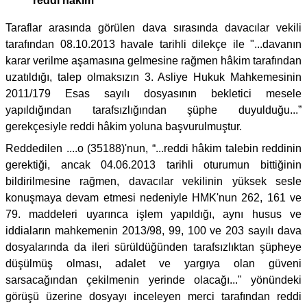
reddi hakim
Taraflar arasında görülen dava sırasında davacılar vekili
tarafından 08.10.2013 havale tarihli dilekçe ile "...davanın
karar verilme aşamasına gelmesine rağmen hâkim tarafından
uzatıldığı, talep olmaksızın 3. Asliye Hukuk Mahkemesinin
2011/179 Esas sayılı dosyasının bekletici mesele
yapıldığından tarafsızlığından şüphe duyulduğu...”
gerekçesiyle reddi hâkim yoluna başvurulmuştur.
Reddedilen ....o (35188)'nun, “...reddi hâkim talebin reddinin
gerektiği, ancak 04.06.2013 tarihli oturumun bittiğinin
bildirilmesine rağmen, davacılar vekilinin yüksek sesle
konuşmaya devam etmesi nedeniyle HMK'nun 262, 161 ve
79. maddeleri uyarınca işlem yapıldığı, aynı husus ve
iddiaların mahkemenin 2013/98, 99, 100 ve 203 sayılı dava
dosyalarında da ileri sürüldüğünden tarafsızlıktan şüpheye
düşülmüş olması, adalet ve yargıya olan güveni
sarsacağından çekilmenin yerinde olacağı..." yönündeki
görüşü üzerine dosyayı inceleyen merci tarafından reddi