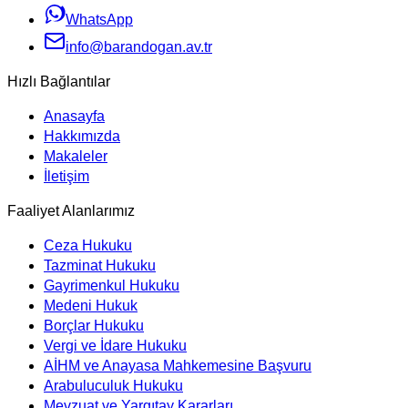
WhatsApp
info@barandogan.av.tr
Hızlı Bağlantılar
Anasayfa
Hakkımızda
Makaleler
İletişim
Faaliyet Alanlarımız
Ceza Hukuku
Tazminat Hukuku
Gayrimenkul Hukuku
Medeni Hukuk
Borçlar Hukuku
Vergi ve İdare Hukuku
AİHM ve Anayasa Mahkemesine Başvuru
Arabuluculuk Hukuku
Mevzuat ve Yargıtay Kararları