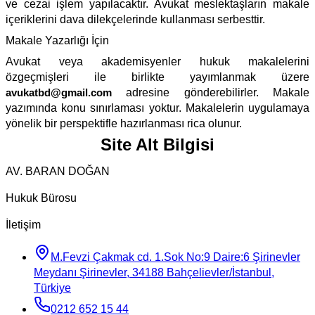
ve cezai işlem yapılacaktır. Avukat meslektaşların makale
içeriklerini dava dilekçelerinde kullanması serbesttir.
Makale Yazarlığı İçin
Avukat veya akademisyenler hukuk makalelerini
özgeçmişleri ile birlikte yayımlanmak üzere
avukatbd@gmail.com
adresine gönderebilirler. Makale
yazımında konu sınırlaması yoktur. Makalelerin uygulamaya
yönelik bir perspektifle hazırlanması rica olunur.
Site Alt Bilgisi
AV. BARAN DOĞAN
Hukuk Bürosu
İletişim
M.Fevzi Çakmak cd. 1.Sok No:9 Daire:6 Şirinevler
Meydanı Şirinevler, 34188 Bahçelievler/İstanbul,
Türkiye
0212 652 15 44