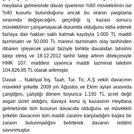
meydana gelmesinde davalı işverenin %60 müvekkilinin ise
%40 kusurlu bulunduğunu ancak bu oranın yargılama
sırasında değişeceğini, geçirdiği iş kazası sonucu
müvekkilinin çalışamayacak durumda olduğunu iddia ederek
fazlaya dair hakları saklı kalmak kaydıyla 1.000 TL maddi
tazminatın ve 50.000 TL manevi tazminatın olay tarihinden
itibaren işleyecek yasal faiziyle birlikte davalıdan tahsilini
talep etmiş ve 18.12.2012 tarihli talep artırım dilekçesiyle
HMK 107. maddesi uyarınca maddi tazminat talebini
104.826,95 TL olarak artırmıştır.
Davalı ... Nakliyat İnş. Taah. Tur. Tic. A.Ş vekili davacının
müvekkil şirkette 2009 yılı Ağustos ve Ekim ayları arasında
çalıştığını, çalıştığı dönem boyunca 1.150 TL ücret değil
asgari ücret aldığını, davaya konu iş kazasının meydana
gelmesinde tüm kusurun davacıda olduğunu ve müvekkili
şirketin davacının tüm maddi zararını karşıladığını başka bir
zararın bulunmadığını belirterek davanın reddini
savunmuştur.