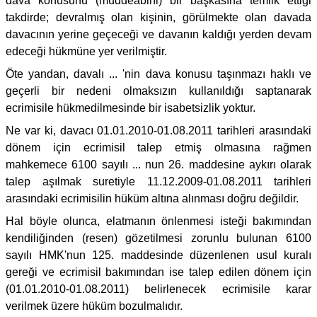
dava konusunu (müddeabihi) bir başkasına temlik ettiği
takdirde; devralmış olan kişinin, görülmekte olan davada
davacının yerine geçeceği ve davanın kaldığı yerden devam
edeceği hükmüne yer verilmiştir.
Öte yandan, davalı ... 'nin dava konusu taşınmazı haklı ve
geçerli bir nedeni olmaksızın kullanıldığı saptanarak
ecrimisile hükmedilmesinde bir isabetsizlik yoktur.
Ne var ki, davacı 01.01.2010-01.08.2011 tarihleri arasındaki
dönem için ecrimisil talep etmiş olmasına rağmen
mahkemece 6100 sayılı ... nun 26. maddesine aykırı olarak
talep aşılmak suretiyle 11.12.2009-01.08.2011 tarihleri
arasındaki ecrimisilin hüküm altına alınması doğru değildir.
Hal böyle olunca, elatmanın önlenmesi isteği bakımından
kendiliğinden (resen) gözetilmesi zorunlu bulunan 6100
sayılı HMK'nun 125. maddesinde düzenlenen usul kuralı
gereği ve ecrimisil bakımından ise talep edilen dönem için
(01.01.2010-01.08.2011) belirlenecek ecrimisile karar
verilmek üzere hüküm bozulmalıdır.