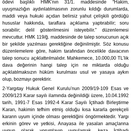
ödevi başlıklı HMK'nın 31/1. maddesinde “Hakim,
uyuşmazlığın aydınlatılmasının zorunlu kıldığı durumlarda,
maddi veya hukuki açıdan belirsiz yahut çelişkili gördüğü
hususlar hakkında, taraflara açıklama yaptırabilir; soru
sorabilir; delil gösterilmesini isteyebilir.” düzenlemesi
mevcuttur. HMK 119/ğ. maddesinde de talep sonucunun açık
bir şekilde yazılması gerektiğine değinilmiştir. Söz konusu
düzenlemelere göre, hakim tarafından öncelikle davacının
talep sonucu açıklattırılmalıdır. Mahkemece, 10.000,00 TL'lik
dava değerinin hangi talep için ne miktarda olduğu
açıklatılmaksızın hüküm kurulması usul ve yasaya aykırı
olup, bozmayı gerektirir.
2-Yargıtay Hukuk Genel Kurulu'nun 2009/19-109 Esas ve
2009/123 Karar sayılı ilamında değinildiği üzere, 10.04.1992
tarih, 1991-7 Esas 1992-4 Karar Sayılı İçtihadı Birleştirme
Kararı, hakimin tefhim etmiş olduğu kısa kararla gerekçeli
kararın uyum içinde olması gerektiğini öngörmektedir. Yargı
erkinin görev ve yetkisi, Anayasa ile yasaları amaçlarına
uygun olarak yorumlayıp uygulamak, keza İçtihadı