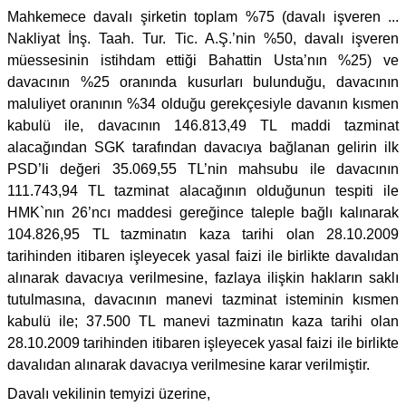
Mahkemece davalı şirketin toplam %75 (davalı işveren ...
Nakliyat İnş. Taah. Tur. Tic. A.Ş.’nin %50, davalı işveren
müessesinin istihdam ettiği Bahattin Usta’nın %25) ve
davacının %25 oranında kusurları bulunduğu, davacının
maluliyet oranının %34 olduğu gerekçesiyle davanın kısmen
kabulü ile, davacının 146.813,49 TL maddi tazminat
alacağından SGK tarafından davacıya bağlanan gelirin ilk
PSD’li değeri 35.069,55 TL’nin mahsubu ile davacının
111.743,94 TL tazminat alacağının olduğunun tespiti ile
HMK`nın 26’ncı maddesi gereğince taleple bağlı kalınarak
104.826,95 TL tazminatın kaza tarihi olan 28.10.2009
tarihinden itibaren işleyecek yasal faizi ile birlikte davalıdan
alınarak davacıya verilmesine, fazlaya ilişkin hakların saklı
tutulmasına, davacının manevi tazminat isteminin kısmen
kabulü ile; 37.500 TL manevi tazminatın kaza tarihi olan
28.10.2009 tarihinden itibaren işleyecek yasal faizi ile birlikte
davalıdan alınarak davacıya verilmesine karar verilmiştir.
Davalı vekilinin temyizi üzerine,