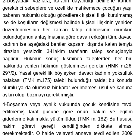
2-Dosyadaki yazılara, kararın dayandığı delillerle kanuni
gerektirici sebeplere ve özellikle mahkemece çocuğun yaşı,
babanın hükümlü olduğu gözetilerek kişisel ilişki kurulmamış
ise de koşulların değişmesi halinde kişisel ilişkinin yeniden
düzenlenmesinin her zaman talep edilmesinin mümkün
bulunduğunun anlaşılmasına göre davalı erkeğin tüm, davacı
kadının ise aşağıdaki bentler kapsamı dışında kalan temyiz
itirazları yersizdir. 3-Hakim tarafların talep sonuçlarıyla
bağlıdır. Hükmün sonuç kısmında taleplerden her biri
hakkında verilen hükmün gösterilmesi gerekir (HMK m.26,
297/2). Yasal gereklilik böyleyken davacı kadının yoksulluk
nafakası (TMK m.175) talebi bulunduğu halde; bu konuda
olumlu ya da olumsuz bir karar verilmemesi usul ve kanuna
aykırı olup, bozmayı gerektirmiştir.
4-Boşanma veya ayrılık vukuunda çocuk kendisine tevdi
edilmemiş taraf gücüne göre onun bakım ve eğitim
giderlerine katılmakla yükümlüdür. (TMK m. 182) Bu hususu
hakim görevi gereği kendiliğinden dikkate alması
gerekmektedir. O halde velayeti anneye tevdi edilen 2009