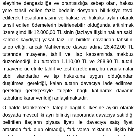
aleyhine dengesizliğe ve orantısızlığa sebep olan, haksız
yere tahsil edilen fazla bedelin dosyanın bilirkişiye tevdi
edilerek hesaplanmasını ve haksız ve hukuka aykırı olarak
tahsil edilen ödemelerin belirlenebilir olduğunda arttırılmak
üzere şimdilik 12.000,00 TL'sinin (fazlaya ilişkin hakları saklı
kalmak kaydıyla) yasal faizi ile birlikte davalıdan tahsilini
talep ettiği, ancak Mahkemece davacı adına 28.402,00 TL
tutarında muayene, tahlil ve ilaç kapsamında makbuz
düzenlendiği, bu tutardan 1.110,00 TL ve 288,90 TL tutarlı
muayene ücreti ile tahlil ve test ücretlerinin, bu uygulamalar
tıbbi standartlar ve tıp hukukuna uygun olduğundan
düşülmesi gerektiği, kalan tutarın davacıya iade edilmesi
gerektiği gerekçesiyle taleple bağlı kalınarak davanın
kabulüne karar verildiği anlaşılmaktadır.
O halde Mahkemece, taleple bağlılık ilkesine aykırı olarak
dosyada mevcut iki ayrı bilirkişi raporunda davacıya satıldığı
belirtilen ilaçların piyasa fiyatı ile davacıya satış fiyatı
arasında fark olup olmadığı, fark varsa miktarına ilişkin bir