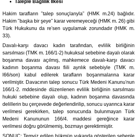
Taleple Bağlılık İlkesi
Hakim tarafların "talep sonuçlarıyla" (HMK m.24) bağlıdır.
Hakim "başka bir şeye" karar veremeyeceği (HMK m. 26) gibi
Türk Hukukunu da re'sen uygulamak zorundadır (HMK m.
33).
Davalı-karşı davacı kadın tarafından, evlilik birliğinin
sarsılması (TMK m. 166/1-2) hukuksal sebebine dayalı olarak
boşanma davası açılmış, mahkemece davalı-karşı davacı
kadının boşanma davası fiili ayrılık sebebiyle (TMK m.
l66/son) kabul edilerek tarafların boşanmalarına karar
verilmiştir. Davacının talep sonucu Türk Medeni Kanunu'nun
166/1-2. mddesinde düzenlenen evlilik birliğinin sarsılması
hukuki sebebine dayalı olup, kadının boşanma davasında
delillerin bu çerçevede değerlendirilip, sonucu uyarınca karar
verilmesi gerekirken, talep sonucunda bulunmayan Türk
Medeni Kanununun 166/4. maddesi gereğince karar
verilmesi doğru görülmemiş, bozmayı gerektirmiştir.
SONUÇ: Temyiz edilen hükmün yukarıda gösterilen sebeple