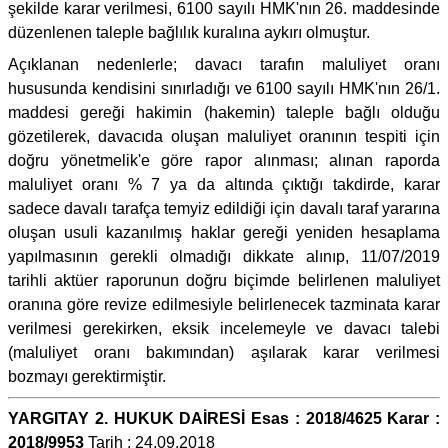
şekilde karar verilmesi, 6100 sayılı HMK'nın 26. maddesinde
düzenlenen taleple bağlılık kuralına aykırı olmuştur.
Açıklanan nedenlerle; davacı tarafın maluliyet oranı
hususunda kendisini sınırladığı ve 6100 sayılı HMK'nın 26/1.
maddesi gereği hakimin (hakemin) taleple bağlı olduğu
gözetilerek, davacıda oluşan maluliyet oranının tespiti için
doğru yönetmelik'e göre rapor alınması; alınan raporda
maluliyet oranı % 7 ya da altında çıktığı takdirde, karar
sadece davalı tarafça temyiz edildiği için davalı taraf yararına
oluşan usuli kazanılmış haklar gereği yeniden hesaplama
yapılmasının gerekli olmadığı dikkate alınıp, 11/07/2019
tarihli aktüer raporunun doğru biçimde belirlenen maluliyet
oranına göre revize edilmesiyle belirlenecek tazminata karar
verilmesi gerekirken, eksik incelemeyle ve davacı talebi
(maluliyet oranı bakımından) aşılarak karar verilmesi
bozmayı gerektirmiştir.
YARGITAY 2. HUKUK DAİRESİ Esas : 2018/4625 Karar :
2018/9953
Tarih : 24.09.2018