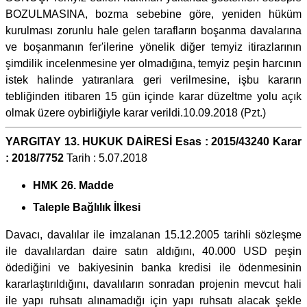
BOZULMASINA, bozma sebebine göre, yeniden hüküm
kurulması zorunlu hale gelen tarafların boşanma davalarına
ve boşanmanın fer'ilerine yönelik diğer temyiz itirazlarının
şimdilik incelenmesine yer olmadığına, temyiz peşin harcının
istek halinde yatıranlara geri verilmesine, işbu kararın
tebliğinden itibaren 15 gün içinde karar düzeltme yolu açık
olmak üzere oybirliğiyle karar verildi.10.09.2018 (Pzt.)
YARGITAY 13. HUKUK DAİRESİ Esas : 2015/43240 Karar
: 2018/7752
Tarih : 5.07.2018
HMK 26. Madde
Taleple Bağlılık İlkesi
Davacı, davalılar ile imzalanan 15.12.2005 tarihli sözleşme
ile davalılardan daire satın aldığını, 40.000 USD peşin
ödediğini ve bakiyesinin banka kredisi ile ödenmesinin
kararlaştırıldığını, davalıların sonradan projenin mevcut hali
ile yapı ruhsatı alınamadığı için yapı ruhsatı alacak şekle