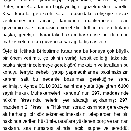
Birleştirme Kararlarının bağlayıcılığını gözetmekten ibarettir.
Kısa kararla gerekçeli karar arasındaki çelişkiye cevaz
verilmemesinin amacı, kamunun mahkemelere olan
güveninin sarsılmamasına yöneliktir. Tefhim edilen hüküm
başka, gerekçeli karardaki hüküm başka ise bu durumun
mahkemelere olan güveni sarsacağı tartışmasızdır.
Öyle ki, İçtihadı Birleştirme Kararında bu konuya çok büyük
bir önem verilmiş, çelişkinin varlığı tespit edildiği takdirde,
başka hiçbir incelemeye gerek görülmeksizin ve tarafların bu
konuyu temyiz sebebi yapıp yapmadıklarına bakılmaksızın
kararın salt bu nedenle bozulması gerektiğine işaret
edilmiştir. Ayrıca 01.10.2011 tarihinde yürürlüğe giren 6100
sayılı Hukuk Muhakemeleri Kanunu' nun 297. maddesinde
hüküm fıkrasında nelerin yer alacağı açıklanmış; 297.
maddenin 2. fıkrası ile "Hükmün sonuç kısmında gerekçeye
ait herhangi bir söz tekrar edilmeksizin, taleplerden her biri
hakkında verilen hükümle, taraflara yüklenen borç ve tanınan
hakların, sıra numarası altında; açık, şüphe ve tereddüt