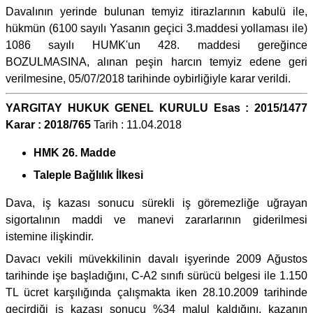
Davalının yerinde bulunan temyiz itirazlarının kabulü ile,
hükmün (6100 sayılı Yasanın geçici 3.maddesi yollaması ile)
1086 sayılı HUMK'un 428. maddesi gereğince
BOZULMASINA, alınan peşin harcın temyiz edene geri
verilmesine, 05/07/2018 tarihinde oybirliğiyle karar verildi.
YARGITAY HUKUK GENEL KURULU Esas : 2015/1477
Karar : 2018/765
Tarih : 11.04.2018
HMK 26. Madde
Taleple Bağlılık İlkesi
Dava, iş kazası sonucu sürekli iş göremezliğe uğrayan
sigortalının maddi ve manevi zararlarının giderilmesi
istemine ilişkindir.
Davacı vekili müvekkilinin davalı işyerinde 2009 Ağustos
tarihinde işe başladığını, C-A2 sınıfı sürücü belgesi ile 1.150
TL ücret karşılığında çalışmakta iken 28.10.2009 tarihinde
geçirdiği iş kazası sonucu %34 malul kaldığını, kazanın