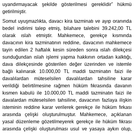
uyandırmayacak şekilde gösterilmesi gereklidir" hükmü
getirilmiştir.
Somut uyuşmazlıkta, davacı kira tazminatı ve ayıp oranında
bedel indirimi talep etmiş, bilahare talebini 39.242,00 TL
olarak ıslah etmiştir. Mahkemece, gerekçe kısmında
davacının kira tazminatının reddine, davacının mahkemece
tayin edilen 2 haftalık kesin süreden sonra ıslah dilekçesi
sunduğundan ıslah işlemi yapma hakkının ortadan kalktığı,
dava dilekçesinde gösterilen değer üzerinden ve istemle
bağlı kalınarak 10.000,00 TL maddi tazminatın faizi ile
davalılardan müteselsilen davalılardan tahsiline karar
verildiği belirtilmesine rağmen hüküm fıkrasında davanın
kısmen kabulü ile 10.000,00 TL maddi tazminatın faizi ile
davalardan müteselsilen tahsiline, davacının fazlaya ilişkin
isteminin reddine karar verilerek gerekçe ile hüküm fırkası
arasında çelişki oluşturulmuştur. Mahkemece, açıklanan
yasal düzenleme gözetilmeyerek gerekçe ile hüküm fıkrası
arasında çelişki oluşturulması usul ve yasaya aykırı olup,