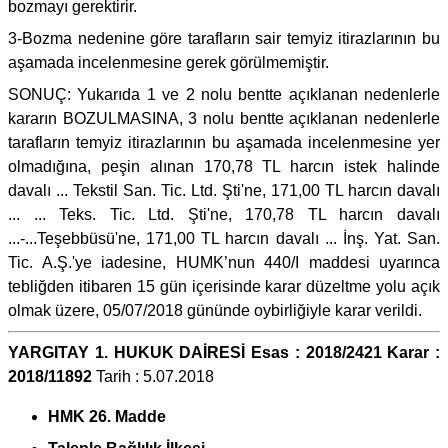
bozmayı gerektirir.
3-Bozma nedenine göre tarafların sair temyiz itirazlarının bu
aşamada incelenmesine gerek görülmemiştir.
SONUÇ: Yukarıda 1 ve 2 nolu bentte açıklanan nedenlerle
kararın BOZULMASINA, 3 nolu bentte açıklanan nedenlerle
tarafların temyiz itirazlarının bu aşamada incelenmesine yer
olmadığına, peşin alınan 170,78 TL harcın istek halinde
davalı ... Tekstil San. Tic. Ltd. Şti'ne, 171,00 TL harcın davalı
... ... Teks. Tic. Ltd. Şti'ne, 170,78 TL harcın davalı
...-...Teşebbüsü'ne, 171,00 TL harcın davalı ... İnş. Yat. San.
Tic. A.Ş.'ye iadesine, HUMK’nun 440/I maddesi uyarınca
tebliğden itibaren 15 gün içerisinde karar düzeltme yolu açık
olmak üzere, 05/07/2018 gününde oybirliğiyle karar verildi.
YARGITAY 1. HUKUK DAİRESİ Esas : 2018/2421 Karar :
2018/11892
Tarih : 5.07.2018
HMK 26. Madde