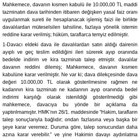
Mahkemece, davanın kısmen kabulü ile 10.000,00 TL maddi
tazminatın dava tarihinden itibaren değişken yasal faiz oranı
uygulanmak sureti ile hesaplanacak işlemiş faizi ile birlikte
davalılardan müteselsilen tahsiline, fazlaya yönelik istemin
reddine karar verilmiş; hüküm, taraflarca temyiz edilmiştir.
1-Davacı eldeki dava ile davalılardan satın aldığı dairenin
ayıplı ve geç teslim edildiğini ileri sürerek ayıp oranında
bedelde indirim ve kira tazminatı talep etmiştir. davalılar
davanın reddini dilemiş; Mahkemece, davanın kısmen
kabulüne karar verilmiştir. Ne var ki; dava dilekçesinde dava
değeri 10.000,00 TL olarak gösterilmesine rağmen ne
kadarının kira tazminatı ne kadarının ayıp oranında bedel
indirimi karşılığı olarak istenildiği gösterilmediği gibi
mahkemece, davacıya bu yönde bir açıklama da
yaptırılmamıştır. HMK'nın 26/1. maddesinde “Hakim, tarafların
talep sonuçlarıyla bağlıdır; ondan fazlasına veya başka bir
şeye karar veremez. Duruma göre, talep sonucundan daha
azına karar verebilir.” ve yine Hakimin davayı aydınlatma