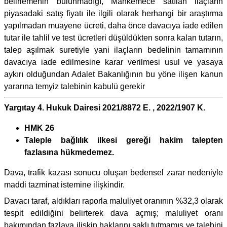
belirlemenin bulunmadığı, Mahkemece satılan ilaçların
piyasadaki satış fiyatı ile ilgili olarak herhangi bir araştırma
yapılmadan muayene ücreti, daha önce davacıya iade edilen
tutar ile tahlil ve test ücretleri düşüldükten sonra kalan tutarın,
talep aşılmak suretiyle yani ilaçların bedelinin tamamının
davacıya iade edilmesine karar verilmesi usul ve yasaya
aykırı olduğundan Adalet Bakanlığının bu yöne ilişen kanun
yararına temyiz talebinin kabulü gerekir
Yargıtay 4. Hukuk Dairesi 2021/8872 E. , 2022/1907 K.
HMK 26
Taleple bağlılık ilkesi gereği hakim talepten
fazlasına hükmedemez.
Dava, trafik kazası sonucu oluşan bedensel zarar nedeniyle
maddi tazminat istemine ilişkindir.
Davacı taraf, aldıkları raporla maluliyet oranının %32,3 olarak
tespit edildiğini belirterek dava açmış; maluliyet oranı
bakımından fazlaya ilişkin haklarını saklı tutmamış ve talebini