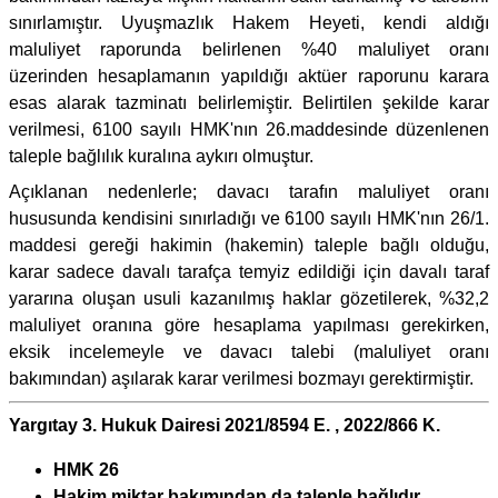
sınırlamıştır. Uyuşmazlık Hakem Heyeti, kendi aldığı
maluliyet raporunda belirlenen %40 maluliyet oranı
üzerinden hesaplamanın yapıldığı aktüer raporunu karara
esas alarak tazminatı belirlemiştir. Belirtilen şekilde karar
verilmesi, 6100 sayılı HMK'nın 26.maddesinde düzenlenen
taleple bağlılık kuralına aykırı olmuştur.
Açıklanan nedenlerle; davacı tarafın maluliyet oranı
hususunda kendisini sınırladığı ve 6100 sayılı HMK'nın 26/1.
maddesi gereği hakimin (hakemin) taleple bağlı olduğu,
karar sadece davalı tarafça temyiz edildiği için davalı taraf
yararına oluşan usuli kazanılmış haklar gözetilerek, %32,2
maluliyet oranına göre hesaplama yapılması gerekirken,
eksik incelemeyle ve davacı talebi (maluliyet oranı
bakımından) aşılarak karar verilmesi bozmayı gerektirmiştir.
Yargıtay 3. Hukuk Dairesi 2021/8594 E. , 2022/866 K.
HMK 26
Hakim miktar bakımından da taleple bağlıdır.