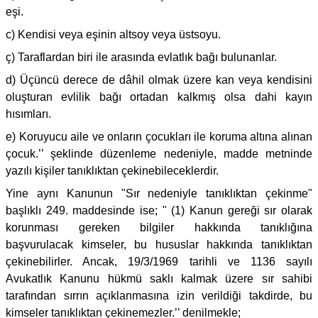
eşi.
c) Kendisi veya eşinin altsoy veya üstsoyu.
ç) Taraflardan biri ile arasında evlatlık bağı bulunanlar.
d) Üçüncü derece de dâhil olmak üzere kan veya kendisini
oluşturan evlilik bağı ortadan kalkmış olsa dahi kayın
hısımları.
e) Koruyucu aile ve onların çocukları ile koruma altına alınan
çocuk.’’ şeklinde düzenleme nedeniyle, madde metninde
yazılı kişiler tanıklıktan çekinebileceklerdir.
Yine aynı Kanunun "Sır nedeniyle tanıklıktan çekinme"
başlıklı 249. maddesinde ise; " (1) Kanun gereği sır olarak
korunması gereken bilgiler hakkında tanıklığına
başvurulacak kimseler, bu hususlar hakkında tanıklıktan
çekinebilirler. Ancak, 19/3/1969 tarihli ve 1136 sayılı
Avukatlık Kanunu hükmü saklı kalmak üzere sır sahibi
tarafından sırrın açıklanmasına izin verildiği takdirde, bu
kimseler tanıklıktan çekinemezler.’’ denilmekle;