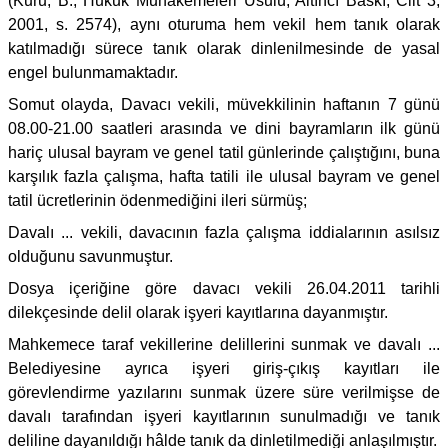
(Kuru, B.; Hukuk Muhakemeleri Usulü, Altıncı Baskı, Cilt 3,
2001, s. 2574), aynı oturuma hem vekil hem tanık olarak
katılmadığı sürece tanık olarak dinlenilmesinde de yasal
engel bulunmamaktadır.
Somut olayda, Davacı vekili, müvekkilinin haftanın 7 günü
08.00-21.00 saatleri arasında ve dini bayramların ilk günü
hariç ulusal bayram ve genel tatil günlerinde çalıştığını, buna
karşılık fazla çalışma, hafta tatili ile ulusal bayram ve genel
tatil ücretlerinin ödenmediğini ileri sürmüş;
Davalı ... vekili, davacının fazla çalışma iddialarının asılsız
olduğunu savunmuştur.
Dosya içeriğine göre davacı vekili 26.04.2011 tarihli
dilekçesinde delil olarak işyeri kayıtlarına dayanmıştır.
Mahkemece taraf vekillerine delillerini sunmak ve davalı ...
Belediyesine ayrıca işyeri giriş-çıkış kayıtları ile
görevlendirme yazılarını sunmak üzere süre verilmişse de
davalı tarafından işyeri kayıtlarının sunulmadığı ve tanık
deliline dayanıldığı hâlde tanık da dinletilmediği anlaşılmıştır.