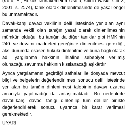
(Kuru, B.; Hukuk Muhakemeleri Usulü, Altıncı Baskı, Cilt 3,
2001, s. 2574), tanık olarak dinlenilmesinde de yasal engel
bulunmamaktadır.
Davalı-karşı davacı vekilinin delil listesinde yer alan aynı
zamanda vekili olan tanığın yasal olarak dinlenilmesinin
mümkün olduğu, bu tanığın da diğer tanıklar gibi HMK’nin
240. ve devamı maddeleri gereğince dinlenilmesi gerektiği,
aksi durumda esasen hukuki dinlenilme ve buna bağlı olarak
adil yargılanma hakkının ihlaline sebebiyet verilmiş
olunacağı, savunma hakkının kısıtlanacağı aşikârdır.
Ayrıca yargılamanın geçirdiği safhalar ile dosyada mevcut
bilgi ve belgelerin değerlendirilmesi sonucu delil listesinde
yer alan bu tanığın dinlenilmesi talebinin davayı uzatma
amacıyla yapılmadığı da anlaşılmaktadır. Bu nedenlerle
davalı-karşı davacı tanığı dinlenilip tüm deliller birlikte
değerlendirilerek sonucu uyarınca bir karar verilmesi
gerekmektedir.
UYARI