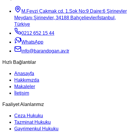
M.Fevzi Çakmak cd. 1.Sok No:9 Daire:6 Şirinevler
Meydanı Şirinevler, 34188 Bahçelievler/İstanbul,
Türkiye
0212 652 15 44
WhatsApp
info@barandogan.av.tr
Hızlı Bağlantılar
Anasayfa
Hakkımızda
Makaleler
İletişim
Faaliyet Alanlarımız
Ceza Hukuku
Tazminat Hukuku
Gayrimenkul Hukuku