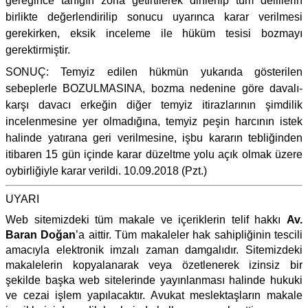
gereğince tanığın zorla getirtilerek dinlenip tüm delillerin
birlikte değerlendirilip sonucu uyarınca karar verilmesi
gerekirken, eksik inceleme ile hüküm tesisi bozmayı
gerektirmiştir.
SONUÇ: Temyiz edilen hükmün yukarıda gösterilen
sebeplerle BOZULMASINA, bozma nedenine göre davalı-
karşı davacı erkeğin diğer temyiz itirazlarının şimdilik
incelenmesine yer olmadığına, temyiz peşin harcının istek
halinde yatırana geri verilmesine, işbu kararın tebliğinden
itibaren 15 gün içinde karar düzeltme yolu açık olmak üzere
oybirliğiyle karar verildi. 10.09.2018 (Pzt.)
UYARI
Web sitemizdeki tüm makale ve içeriklerin telif hakkı
Av.
Baran Doğan
’a aittir. Tüm makaleler hak sahipliğinin tescili
amacıyla elektronik imzalı zaman damgalıdır. Sitemizdeki
makalelerin kopyalanarak veya özetlenerek izinsiz bir
şekilde başka web sitelerinde yayınlanması halinde hukuki
ve cezai işlem yapılacaktır. Avukat meslektaşların makale