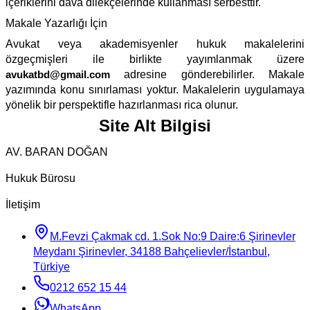
içeriklerini dava dilekçelerinde kullanması serbesttir.
Makale Yazarlığı İçin
Avukat veya akademisyenler hukuk makalelerini
özgeçmişleri ile birlikte yayımlanmak üzere
avukatbd@gmail.com
adresine gönderebilirler. Makale
yazımında konu sınırlaması yoktur. Makalelerin uygulamaya
yönelik bir perspektifle hazırlanması rica olunur.
Site Alt Bilgisi
AV. BARAN DOĞAN
Hukuk Bürosu
İletişim
M.Fevzi Çakmak cd. 1.Sok No:9 Daire:6 Şirinevler
Meydanı Şirinevler, 34188 Bahçelievler/İstanbul,
Türkiye
0212 652 15 44
WhatsApp