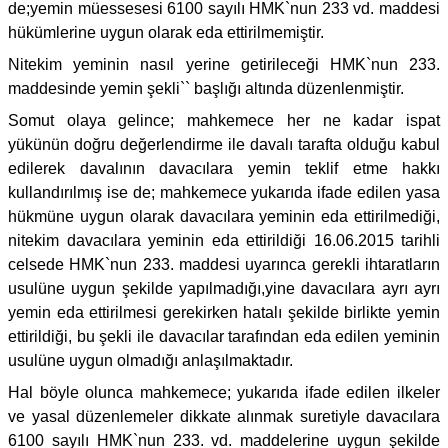
de;yemin müessesesi 6100 sayılı HMK`nun 233 vd. maddesi
hükümlerine uygun olarak eda ettirilmemiştir.
Nitekim yeminin nasıl yerine getirileceği HMK`nun 233.
maddesinde yemin şekli`` başlığı altında düzenlenmiştir.
Somut olaya gelince; mahkemece her ne kadar ispat
yükünün doğru değerlendirme ile davalı tarafta olduğu kabul
edilerek davalının davacılara yemin teklif etme hakkı
kullandırılmış ise de; mahkemece yukarıda ifade edilen yasa
hükmüne uygun olarak davacılara yeminin eda ettirilmediği,
nitekim davacılara yeminin eda ettirildiği 16.06.2015 tarihli
celsede HMK`nun 233. maddesi uyarınca gerekli ihtaratların
usulüne uygun şekilde yapılmadığı,yine davacılara ayrı ayrı
yemin eda ettirilmesi gerekirken hatalı şekilde birlikte yemin
ettirildiği, bu şekli ile davacılar tarafından eda edilen yeminin
usulüne uygun olmadığı anlaşılmaktadır.
Hal böyle olunca mahkemece; yukarıda ifade edilen ilkeler
ve yasal düzenlemeler dikkate alınmak suretiyle davacılara
6100 sayılı HMK`nun 233. vd. maddelerine uygun şekilde