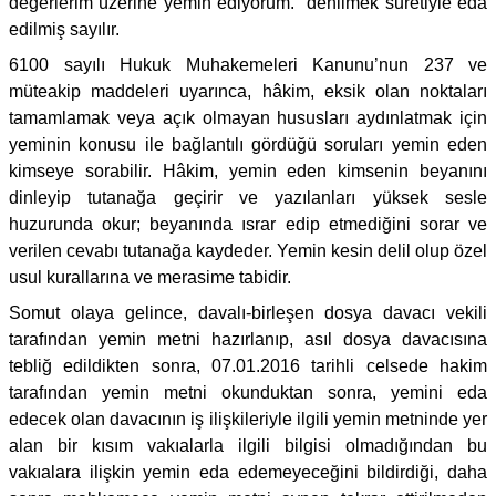
değerlerim üzerine yemin ediyorum." denilmek suretiyle eda
edilmiş sayılır.
6100 sayılı Hukuk Muhakemeleri Kanunu’nun 237 ve
müteakip maddeleri uyarınca, hâkim, eksik olan noktaları
tamamlamak veya açık olmayan hususları aydınlatmak için
yeminin konusu ile bağlantılı gördüğü soruları yemin eden
kimseye sorabilir. Hâkim, yemin eden kimsenin beyanını
dinleyip tutanağa geçirir ve yazılanları yüksek sesle
huzurunda okur; beyanında ısrar edip etmediğini sorar ve
verilen cevabı tutanağa kaydeder. Yemin kesin delil olup özel
usul kurallarına ve merasime tabidir.
Somut olaya gelince, davalı-birleşen dosya davacı vekili
tarafından yemin metni hazırlanıp, asıl dosya davacısına
tebliğ edildikten sonra, 07.01.2016 tarihli celsede hakim
tarafından yemin metni okunduktan sonra, yemini eda
edecek olan davacının iş ilişkileriyle ilgili yemin metninde yer
alan bir kısım vakıalarla ilgili bilgisi olmadığından bu
vakıalara ilişkin yemin eda edemeyeceğini bildirdiği, daha