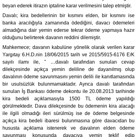
beyan ederek itirazın iptaline karar verilmesini talep etmiştir.
Davalı; kira bedellerinin bir kısmını elden, bir kısmını ise
banka aracılığıyla zamanında ödediğini, davacı ödemeleri
almadığına dair yemin ederse tekrar ödeme yapmaya hazır
olduğunu belirterek davanın reddini dilemiştir.
Mahkemece; davanın kabulüne yönelik olarak verilen karar
Yargıtay 6.H.D.nin 18/06/2015 tarih ve 2015/5915-6176 E/K
sayılı ilamı ile, " …davalı tarafından sunulan cevap
dilekçesinde açıkça yemin deliline de dayanılmış olup
davalının ödeme savunmasını yemin delili ile kanıtlamasında
bir usulsüzlük bulunmamaktadır. Ayrıca davalı tarafından
sunulan İş Bankası ödeme dekontu ile 20.08.2013 tarihinde
kira bedeli açıklamasıyla 1500 TL ödeme yapıldığı
görülmektedir. Dava dilekçesinde bu ödemenin kira alacağı
ile ilgili olmadığı ileri sürülmüş ise de ödeme belgesinde
açıkça kira bedeli ibaresi bulunmasına göre davacıdan bu
hususta açıklama istenerek ve davalının elden ödeme
savunması konusunda davacıya yemin teklif edip