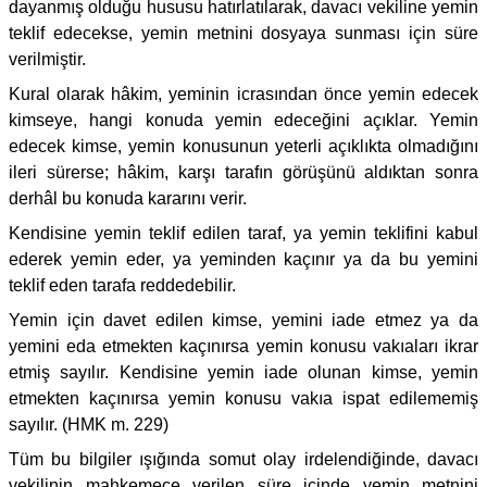
dayanmış olduğu hususu hatırlatılarak, davacı vekiline yemin
teklif edecekse, yemin metnini dosyaya sunması için süre
verilmiştir.
Kural olarak hâkim, yeminin icrasından önce yemin edecek
kimseye, hangi konuda yemin edeceğini açıklar. Yemin
edecek kimse, yemin konusunun yeterli açıklıkta olmadığını
ileri sürerse; hâkim, karşı tarafın görüşünü aldıktan sonra
derhâl bu konuda kararını verir.
Kendisine yemin teklif edilen taraf, ya yemin teklifini kabul
ederek yemin eder, ya yeminden kaçınır ya da bu yemini
teklif eden tarafa reddedebilir.
Yemin için davet edilen kimse, yemini iade etmez ya da
yemini eda etmekten kaçınırsa yemin konusu vakıaları ikrar
etmiş sayılır. Kendisine yemin iade olunan kimse, yemin
etmekten kaçınırsa yemin konusu vakıa ispat edilememiş
sayılır. (HMK m. 229)
Tüm bu bilgiler ışığında somut olay irdelendiğinde, davacı
vekilinin mahkemece verilen süre içinde yemin metnini