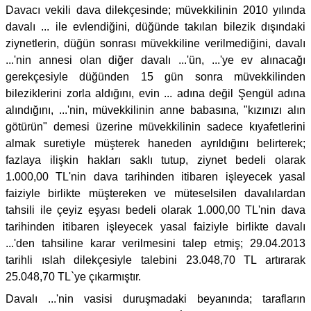
Davacı vekili dava dilekçesinde; müvekkilinin 2010 yılında
davalı ... ile evlendiğini, düğünde takılan bilezik dışındaki
ziynetlerin, düğün sonrası müvekkiline verilmediğini, davalı
...'nin annesi olan diğer davalı ...'ün, ...'ye ev alınacağı
gerekçesiyle düğünden 15 gün sonra müvekkilinden
bileziklerini zorla aldığını, evin ... adına değil Şengül adına
alındığını, ...'nin, müvekkilinin anne babasına, "kızınızı alın
götürün" demesi üzerine müvekkilinin sadece kıyafetlerini
almak suretiyle müşterek haneden ayrıldığını belirterek;
fazlaya ilişkin hakları saklı tutup, ziynet bedeli olarak
1.000,00 TL'nin dava tarihinden itibaren işleyecek yasal
faiziyle birlikte müştereken ve müteselsilen davalılardan
tahsili ile çeyiz eşyası bedeli olarak 1.000,00 TL'nin dava
tarihinden itibaren işleyecek yasal faiziyle birlikte davalı
...'den tahsiline karar verilmesini talep etmiş; 29.04.2013
tarihli ıslah dilekçesiyle talebini 23.048,70 TL artırarak
25.048,70 TL`ye çıkarmıştır.
Davalı ...'nin vasisi duruşmadaki beyanında; tarafların