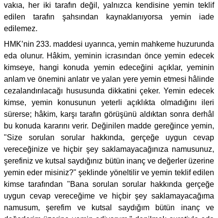
vakıa, her iki tarafın değil, yalnızca kendisine yemin teklif
edilen tarafın şahsından kaynaklanıyorsa yemin iade
edilemez.
HMK’nin 233. maddesi uyarınca, yemin mahkeme huzurunda
eda olunur. Hâkim, yeminin icrasından önce yemin edecek
kimseye, hangi konuda yemin edeceğini açıklar, yeminin
anlam ve önemini anlatır ve yalan yere yemin etmesi hâlinde
cezalandırılacağı hususunda dikkatini çeker. Yemin edecek
kimse, yemin konusunun yeterli açıklıkta olmadığını ileri
sürerse; hâkim, karşı tarafın görüşünü aldıktan sonra derhâl
bu konuda kararını verir. Değinilen madde gereğince yemin,
"Size sorulan sorular hakkında, gerçeğe uygun cevap
vereceğinize ve hiçbir şey saklamayacağınıza namusunuz,
şerefiniz ve kutsal saydığınız bütün inanç ve değerler üzerine
yemin eder misiniz?" şeklinde yöneltilir ve yemin teklif edilen
kimse tarafından "Bana sorulan sorular hakkında gerçeğe
uygun cevap vereceğime ve hiçbir şey saklamayacağıma
namusum, şerefim ve kutsal saydığım bütün inanç ve