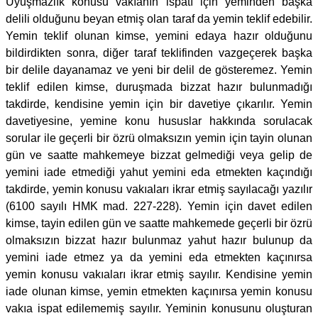
Uyuşmazlık konusu vakıanın ispatı için yeminden başka
delili olduğunu beyan etmiş olan taraf da yemin teklif edebilir.
Yemin teklif olunan kimse, yemini edaya hazır olduğunu
bildirdikten sonra, diğer taraf teklifinden vazgeçerek başka
bir delile dayanamaz ve yeni bir delil de gösteremez. Yemin
teklif edilen kimse, duruşmada bizzat hazır bulunmadığı
takdirde, kendisine yemin için bir davetiye çıkarılır. Yemin
davetiyesine, yemine konu hususlar hakkında sorulacak
sorular ile geçerli bir özrü olmaksızın yemin için tayin olunan
gün ve saatte mahkemeye bizzat gelmediği veya gelip de
yemini iade etmediği yahut yemini eda etmekten kaçındığı
takdirde, yemin konusu vakıaları ikrar etmiş sayılacağı yazılır
(6100 sayılı HMK mad. 227-228). Yemin için davet edilen
kimse, tayin edilen gün ve saatte mahkemede geçerli bir özrü
olmaksızın bizzat hazır bulunmaz yahut hazır bulunup da
yemini iade etmez ya da yemini eda etmekten kaçınırsa
yemin konusu vakıaları ikrar etmiş sayılır. Kendisine yemin
iade olunan kimse, yemin etmekten kaçınırsa yemin konusu
vakıa ispat edilememiş sayılır. Yeminin konusunu oluşturan