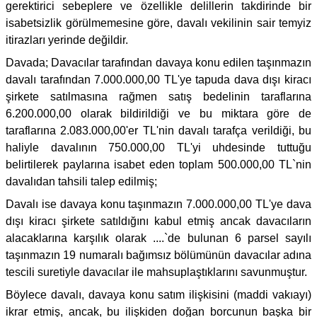
gerektirici sebeplere ve özellikle delillerin takdirinde bir
isabetsizlik görülmemesine göre, davalı vekilinin sair temyiz
itirazları yerinde değildir.
Davada; Davacılar tarafından davaya konu edilen taşınmazın
davalı tarafından 7.000.000,00 TL'ye tapuda dava dışı kiracı
şirkete satılmasına rağmen satış bedelinin taraflarına
6.200.000,00 olarak bildirildiği ve bu miktara göre de
taraflarına 2.083.000,00'er TL'nin davalı tarafça verildiği, bu
haliyle davalının 750.000,00 TL'yi uhdesinde tuttuğu
belirtilerek paylarına isabet eden toplam 500.000,00 TL`nin
davalıdan tahsili talep edilmiş;
Davalı ise davaya konu taşınmazın 7.000.000,00 TL'ye dava
dışı kiracı şirkete satıldığını kabul etmiş ancak davacıların
alacaklarına karşılık olarak ....`de bulunan 6 parsel sayılı
taşınmazın 19 numaralı bağımsız bölümünün davacılar adına
tescili suretiyle davacılar ile mahsuplaştıklarını savunmuştur.
Böylece davalı, davaya konu satım ilişkisini (maddi vakıayı)
ikrar etmiş, ancak, bu ilişkiden doğan borcunun başka bir