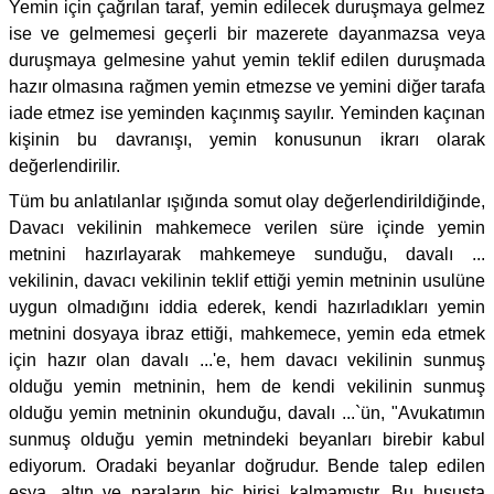
Yemin için çağrılan taraf, yemin edilecek duruşmaya gelmez
ise ve gelmemesi geçerli bir mazerete dayanmazsa veya
duruşmaya gelmesine yahut yemin teklif edilen duruşmada
hazır olmasına rağmen yemin etmezse ve yemini diğer tarafa
iade etmez ise yeminden kaçınmış sayılır. Yeminden kaçınan
kişinin bu davranışı, yemin konusunun ikrarı olarak
değerlendirilir.
Tüm bu anlatılanlar ışığında somut olay değerlendirildiğinde,
Davacı vekilinin mahkemece verilen süre içinde yemin
metnini hazırlayarak mahkemeye sunduğu, davalı ...
vekilinin, davacı vekilinin teklif ettiği yemin metninin usulüne
uygun olmadığını iddia ederek, kendi hazırladıkları yemin
metnini dosyaya ibraz ettiği, mahkemece, yemin eda etmek
için hazır olan davalı ...'e, hem davacı vekilinin sunmuş
olduğu yemin metninin, hem de kendi vekilinin sunmuş
olduğu yemin metninin okunduğu, davalı ...`ün, "Avukatımın
sunmuş olduğu yemin metnindeki beyanları birebir kabul
ediyorum. Oradaki beyanlar doğrudur. Bende talep edilen
eşya, altın ve paraların hiç birisi kalmamıştır. Bu hususta