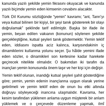
kanunda yazılı şekilde yemin fıkrasını okuyacak ve kanunda
yazılı biçimde yemin eden kimsenin cevabını alacaktır.
Türk Dil Kurumu sözlüğünde “yemin” kavramı; “ant, Tanrı’yı
veya kutsal bilinen bir kişiyi, bir şeyi tanık göstererek bir olayı
doğrulamak” şeklinde tarif edilmiştir. Başka bir ifade ile
yemin, beyan edilen vakıanın (konunun) söylenen şekilde
gerçekleştiğine, kutsal şeyleri tanık göstermektir. Yemin teklif
eden, iddiasını ispatta aciz kalınca, karşısındakinin iç
dinamiklerini kullanma yolunu seçer. Şu hâlde yemini ifade
eden sözler, o dinamikleri son kertesine kadar harekete
geçirecek nitelikte olmalıdır. O bakımdan iki tarafın da
inançları yemin konusunda önem taşır ve her kişi için değişir.
Yemin teklif olunan, inandığı kutsal şeyleri şahit gösterdiğine
göre; yemin, yemin edenin inançlarına uygun olarak yerine
getirilmeli ve yemin teklif eden de onun bu etki altında
doğruyu söyleyeceği inancına ulaşmalıdır. Kavrama, her
kesim tarafından yüklenen anlama uygun müşterek bir anlam
yüklemek ve o çerçevede düzenleme yapmak, ilmî