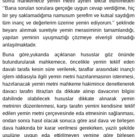
sonra mahkemece yemin metni aynen tekrar ettirilmeden
‘’Bana sorulan sorulara gerçeğe uygun cevap verdiğime, hiç
bir şey saklamadığıma namusum şerefim ve kutsal saydığım
tüm inanç ve değerlerim üzerine yemin ediyorum.’’ şeklinde
beyanı alınmak suretiyle yemin merasiminin tamamlandığı,
yapılan yeminin uyuşmazlığı çözmeye elverişli olmadığı
anlaşılmaktadır.
Buna göre,yukarıda açıklanan hususlar göz önünde
bulundurularak mahkemece, öncelikle yemin teklif eden
davalı tarafa kesin süre verilerek, taraflar arasındaki inançlı
işlem iddiasıyla ilgili yemin metni hazırlanmasının istenmesi,
hazırlanacak yemin metni mahkeme hakimince denetlenerek
davacı tarafın itirazları da dikkate alınıp davacının bilgisi
dahilinde olabilecek hususlar dikkate alınarak yemin
metninin düzenlenmesi, karşı tarafın yemini kendisine teklif
edilen yemin metni çerçevesinde eda etmesinin sağlanması,
ondan sonra hasıl olacak sonuca göre asıl dava ve birleşen
dava hakkında bir karar verilmesi gerekirken, yazılı şekilde
usulüne uygun eda ettirilmeyen yemine göre birleşen