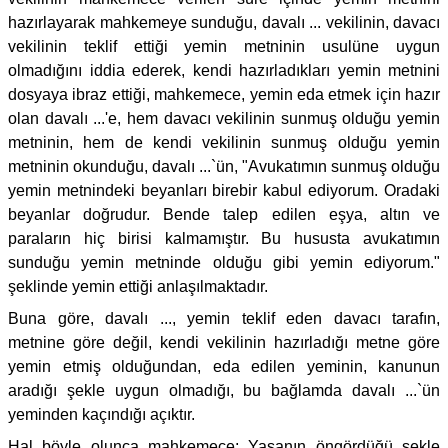
hazırlayarak mahkemeye sunduğu, davalı ... vekilinin, davacı
vekilinin teklif ettiği yemin metninin usulüne uygun
olmadığını iddia ederek, kendi hazırladıkları yemin metnini
dosyaya ibraz ettiği, mahkemece, yemin eda etmek için hazır
olan davalı ...'e, hem davacı vekilinin sunmuş olduğu yemin
metninin, hem de kendi vekilinin sunmuş olduğu yemin
metninin okunduğu, davalı ...`ün, "Avukatımın sunmuş olduğu
yemin metnindeki beyanları birebir kabul ediyorum. Oradaki
beyanlar doğrudur. Bende talep edilen eşya, altın ve
paraların hiç birisi kalmamıştır. Bu hususta avukatımın
sunduğu yemin metninde olduğu gibi yemin ediyorum."
şeklinde yemin ettiği anlaşılmaktadır.
Buna göre, davalı ..., yemin teklif eden davacı tarafın,
metnine göre değil, kendi vekilinin hazırladığı metne göre
yemin etmiş olduğundan, eda edilen yeminin, kanunun
aradığı şekle uygun olmadığı, bu bağlamda davalı ...`ün
yeminden kaçındığı açıktır.
Hal böyle olunca mahkemece; Yasanın öngördüğü şekle