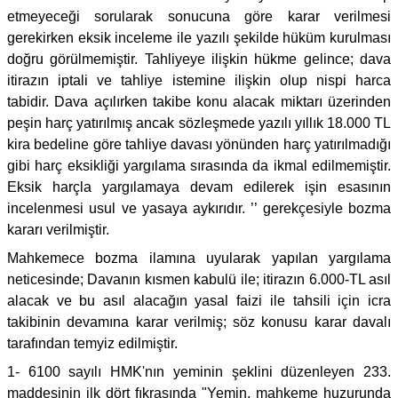
etmeyeceği sorularak sonucuna göre karar verilmesi
gerekirken eksik inceleme ile yazılı şekilde hüküm kurulması
doğru görülmemiştir. Tahliyeye ilişkin hükme gelince; dava
itirazın iptali ve tahliye istemine ilişkin olup nispi harca
tabidir. Dava açılırken takibe konu alacak miktarı üzerinden
peşin harç yatırılmış ancak sözleşmede yazılı yıllık 18.000 TL
kira bedeline göre tahliye davası yönünden harç yatırılmadığı
gibi harç eksikliği yargılama sırasında da ikmal edilmemiştir.
Eksik harçla yargılamaya devam edilerek işin esasının
incelenmesi usul ve yasaya aykırıdır. ’’ gerekçesiyle bozma
kararı verilmiştir.
Mahkemece bozma ilamına uyularak yapılan yargılama
neticesinde; Davanın kısmen kabulü ile; itirazın 6.000-TL asıl
alacak ve bu asıl alacağın yasal faizi ile tahsili için icra
takibinin devamına karar verilmiş; söz konusu karar davalı
tarafından temyiz edilmiştir.
1- 6100 sayılı HMK'nın yeminin şeklini düzenleyen 233.
maddesinin ilk dört fıkrasında "Yemin, mahkeme huzurunda