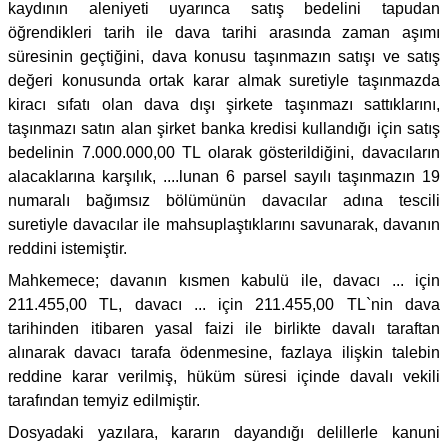
kaydının aleniyeti uyarınca satış bedelini tapudan
öğrendikleri tarih ile dava tarihi arasında zaman aşımı
süresinin geçtiğini, dava konusu taşınmazın satışı ve satış
değeri konusunda ortak karar almak suretiyle taşınmazda
kiracı sıfatı olan dava dışı şirkete taşınmazı sattıklarını,
taşınmazı satın alan şirket banka kredisi kullandığı için satış
bedelinin 7.000.000,00 TL olarak gösterildiğini, davacıların
alacaklarına karşılık, ....lunan 6 parsel sayılı taşınmazın 19
numaralı bağımsız bölümünün davacılar adına tescili
suretiyle davacılar ile mahsuplaştıklarını savunarak, davanın
reddini istemiştir.
Mahkemece; davanın kısmen kabulü ile, davacı ... için
211.455,00 TL, davacı ... için 211.455,00 TL`nin dava
tarihinden itibaren yasal faizi ile birlikte davalı taraftan
alınarak davacı tarafa ödenmesine, fazlaya ilişkin talebin
reddine karar verilmiş, hüküm süresi içinde davalı vekili
tarafından temyiz edilmiştir.
Dosyadaki yazılara, kararın dayandığı delillerle kanuni