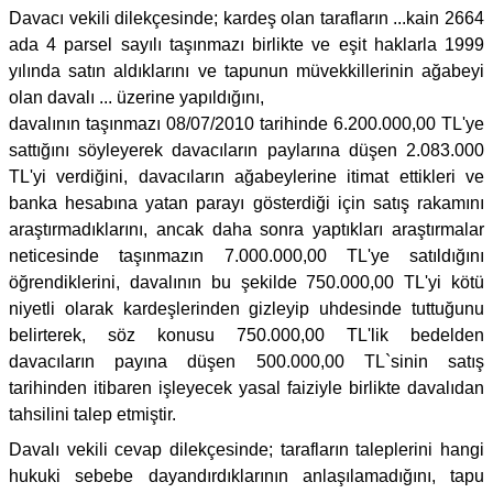
Davacı vekili dilekçesinde; kardeş olan tarafların ...kain 2664
ada 4 parsel sayılı taşınmazı birlikte ve eşit haklarla 1999
yılında satın aldıklarını ve tapunun müvekkillerinin ağabeyi
olan davalı ... üzerine yapıldığını,
davalının taşınmazı 08/07/2010 tarihinde 6.200.000,00 TL'ye
sattığını söyleyerek davacıların paylarına düşen 2.083.000
TL'yi verdiğini, davacıların ağabeylerine itimat ettikleri ve
banka hesabına yatan parayı gösterdiği için satış rakamını
araştırmadıklarını, ancak daha sonra yaptıkları araştırmalar
neticesinde taşınmazın 7.000.000,00 TL'ye satıldığını
öğrendiklerini, davalının bu şekilde 750.000,00 TL'yi kötü
niyetli olarak kardeşlerinden gizleyip uhdesinde tuttuğunu
belirterek, söz konusu 750.000,00 TL'lik bedelden
davacıların payına düşen 500.000,00 TL`sinin satış
tarihinden itibaren işleyecek yasal faiziyle birlikte davalıdan
tahsilini talep etmiştir.
Davalı vekili cevap dilekçesinde; tarafların taleplerini hangi
hukuki sebebe dayandırdıklarının anlaşılamadığını, tapu