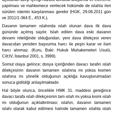
yapılması ve mahkemece verilecek hükümde de ıslahla ileri
sürülen istemin karşılanması gerekir (HGK, 29.06.2011 gün
ve 2011/1-364 E., 453 K.).
Davanın tamamen ıslahında ıslah olunan dava ilk dava
gününde açılmış sayılır. Islah edilen dava eski davanın
devamı niteliğinde olduğundan, yeni dava dilekçesi veren
davacıdan yeniden başvurma harcı ile peşin karar ve ilam
harcı alınmaz. (Kuru, Baki: Hukuk Muhakemeleri Usulü,
Cilt:IV, İstanbul 2001, s. 3999).
Somut olaya gelince; dosya içeriğinden davacı tarafın ıslah
dilekçesinin davanın tamamen ıslahına mı yoksa kısmen
ıslahına mı yönelik olduğunun açıklığa kavuşturulmadan
sonuca gidildiği anlaşılmaktadır.
Hal böyle olunca, öncelikle HMK 31. maddesi gereğince
davacı tarafa ıslah dilekçesinin tam ıslah mı yoksa kısmi ıslah
mı olduğunun açıklattırılması; ıslahın, davanın tamamen
ıslahı olarak kabul edilmesi halinde tamamen ıslahta ıslah