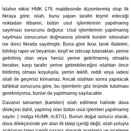
Islahın etkisi HMK 179. maddesinde düzenlenmiş olup ilk
fıkraya göre; ıslah, bunu yapan tarafın teşmil edeceği
noktadan itibaren, bütün usul işlemlerinin yapılmamış
sayılması sonucunu doğurur. Usul işlemlerinin yapılmamış
sayılması sonucunun doğmasına yönelik kuralın istisnaları
ise ikinci fıkrada sayılmıştır. Buna göre ikrar, tanık ifadeleri,
bilirkişi rapor ve beyanları, keşif ve isticvap tutanakları, yerine
getirilmiş olan veya henüz yerine getirilmemiş olmakla
beraber, karşı tarafın yerine getirebileceğini ıslahtan önce
bildirmiş olması koşuluyla, yemin teklifi, reddi veya iadesi
ıslah ile geçersiz kılınamaz. Ancak ıslahtan sonra yapılacak
tahkikat sonucuna göre, bu işlemlerin göz önünde tutulması
gerekmiyorsa, bunlar da yapılmamış sayılacaktır.
Davanın tamamen (kamilen) ıslah edilmesi halinde dava
dilekçesi dahil, yapılmış olan bütün usul işlemleri yapılmamış
sayılır. ( mülga HUMK m.87/1). Bunun doğal sonucu olarak,
dava dilekçesinde yer alan ilk talep içeriği değil, ıslah yoluyla
açıklanan talep içeriği nazara alınarak araştırma ve inceleme