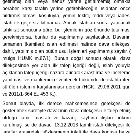
getirilmiş olan veya henüz yerine getirilmemiş olmakla
beraber, karşı tarafın yerine getirebileceğini ıslahtan önce
bildirmiş olması koşuluyla, yemin teklifi, reddi veya iadesi
ıslah ile geçersiz kılınamaz. Ancak ıslahtan sonra yapılacak
tahkikat sonucuna göre, bu işlemlerin göz önünde tutulması
gerekmiyorsa, bunlar da yapılmamış sayılacaktır. Davanın
tamamen (kamilen) ıslah edilmesi halinde dava dilekçesi
dahil, yapılmış olan bütün usul işlemleri yapılmamış sayılır. (
mülga HUMK m.87/1). Bunun doğal sonucu olarak, dava
dilekçesinde yer alan ilk talep içeriği değil, ıslah yoluyla
açıklanan talep içeriği nazara alınarak araştırma ve inceleme
yapılması ve mahkemece verilecek hükümde de ıslahla ileri
sürülen istemin karşılanması gerekir (HGK, 29.06.2011 gün
ve 2011/1-364 E., 453 K.).
Somut olayda, ilk derece mahkemesince gerekçesi de
gösterilmek suretiyle davacının dava dilekçesi ile talep etmiş
olduğu tamir masrafı ve kazanç kaybına ilişkin hüküm
kurulmuş ise de davacı 13.12.2013 tarihli ıslah dilekçesi ile
taraflar arasındaki sözleşmenin iptali ile dava konusu balya