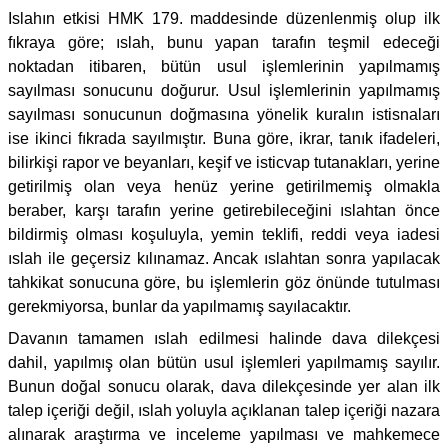
Islahın etkisi HMK 179. maddesinde düzenlenmiş olup ilk
fıkraya göre; ıslah, bunu yapan tarafın teşmil edeceği
noktadan itibaren, bütün usul işlemlerinin yapılmamış
sayılması sonucunu doğurur. Usul işlemlerinin yapılmamış
sayılması sonucunun doğmasına yönelik kuralın istisnaları
ise ikinci fıkrada sayılmıştır. Buna göre, ikrar, tanık ifadeleri,
bilirkişi rapor ve beyanları, keşif ve isticvap tutanakları, yerine
getirilmiş olan veya henüz yerine getirilmemiş olmakla
beraber, karşı tarafın yerine getirebileceğini ıslahtan önce
bildirmiş olması koşuluyla, yemin teklifi, reddi veya iadesi
ıslah ile geçersiz kılınamaz. Ancak ıslahtan sonra yapılacak
tahkikat sonucuna göre, bu işlemlerin göz önünde tutulması
gerekmiyorsa, bunlar da yapılmamış sayılacaktır.
Davanın tamamen ıslah edilmesi halinde dava dilekçesi
dahil, yapılmış olan bütün usul işlemleri yapılmamış sayılır.
Bunun doğal sonucu olarak, dava dilekçesinde yer alan ilk
talep içeriği değil, ıslah yoluyla açıklanan talep içeriği nazara
alınarak araştırma ve inceleme yapılması ve mahkemece