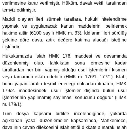
verilmesine karar verilmiştir. Hüküm, davalı vekili tarafından
temyiz edilmiştir.
Maddi olayları ileri sürmek taraflara, hukuki nitelendirme
yapmak ve uygulanacak kanun maddelerini belirlemek
hakime aittir (6100 sayılı HMK m. 33). İddianın ileri sürülüş
şekline göre dava, artık değere katılma alacağı isteğine
ilişkindir.
Hukukumuzda ıslah HMK 176. maddesi ve devamında
düzenlenmiş olup, tahkikatın sona ermesine kadar
taraflardan her biri, yapmış olduğu usul işlemlerini kısmen
veya tamamen ıslah edebilir (HMK m. 176/1, 177/1). Islah,
bunu yapan tarafın teşmil edeceği noktadan itibaren, HMK
179/2. maddesindeki usuli işlemler dışında bütün usul
işlemlerinin yapılmamış sayılması sonucunu doğurur (HMK
m. 179/1).
Tüm dosya kapsamı birlikte incelendiğinde, yukarda
açıklanan yasal düzenlemeler kapsamında, Mahkemece,
davalının cevap dilekçesini ıslah ettiği dikkate alınarak, ıslah