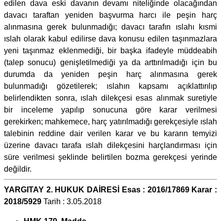
edilen dava eski davanın devamı niteliğinde olacağından
davacı taraftan yeniden başvurma harcı ile peşin harç
alınmasına gerek bulunmadığı; davacı tarafın ıslahı kısmi
ıslah olarak kabul edilirse dava konusu edilen taşınmazlara
yeni taşınmaz eklenmediği, bir başka ifadeyle müddeabih
(talep sonucu) genişletilmediği ya da arttırılmadığı için bu
durumda da yeniden peşin harç alınmasına gerek
bulunmadığı gözetilerek; ıslahın kapsamı açıklattırılıp
belirlendikten sonra, ıslah dilekçesi esas alınmak suretiyle
bir inceleme yapılıp sonucuna göre karar verilmesi
gerekirken; mahkemece, harç yatırılmadığı gerekçesiyle ıslah
talebinin reddine dair verilen karar ve bu kararın temyizi
üzerine davacı tarafa ıslah dilekçesini harçlandırması için
süre verilmesi şeklinde belirtilen bozma gerekçesi yerinde
değildir.
YARGITAY 2. HUKUK DAİRESİ Esas : 2016/17869 Karar :
2018/5929
Tarih : 3.05.2018