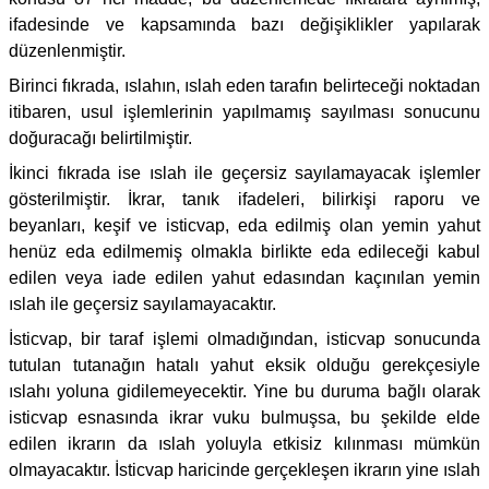
ifadesinde ve kapsamında bazı değişiklikler yapılarak
düzenlenmiştir.
Birinci fıkrada, ıslahın, ıslah eden tarafın belirteceği noktadan
itibaren, usul işlemlerinin yapılmamış sayılması sonucunu
doğuracağı belirtilmiştir.
İkinci fıkrada ise ıslah ile geçersiz sayılamayacak işlemler
gösterilmiştir. İkrar, tanık ifadeleri, bilirkişi raporu ve
beyanları, keşif ve isticvap, eda edilmiş olan yemin yahut
henüz eda edilmemiş olmakla birlikte eda edileceği kabul
edilen veya iade edilen yahut edasından kaçınılan yemin
ıslah ile geçersiz sayılamayacaktır.
İsticvap, bir taraf işlemi olmadığından, isticvap sonucunda
tutulan tutanağın hatalı yahut eksik olduğu gerekçesiyle
ıslahı yoluna gidilemeyecektir. Yine bu duruma bağlı olarak
isticvap esnasında ikrar vuku bulmuşsa, bu şekilde elde
edilen ikrarın da ıslah yoluyla etkisiz kılınması mümkün
olmayacaktır. İsticvap haricinde gerçekleşen ikrarın yine ıslah