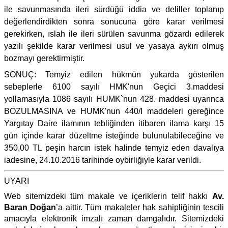
ile savunmasında ileri sürdüğü iddia ve deliller toplanıp
değerlendirdikten sonra sonucuna göre karar verilmesi
gerekirken, ıslah ile ileri sürülen savunma gözardı edilerek
yazılı şekilde karar verilmesi usul ve yasaya aykırı olmuş
bozmayı gerektirmiştir.
SONUÇ: Temyiz edilen hükmün yukarda gösterilen
sebeplerle 6100 sayılı HMK'nun Geçici 3.maddesi
yollamasıyla 1086 sayılı HUMK`nun 428. maddesi uyarınca
BOZULMASINA ve HUMK'nun 440/I maddeleri gereğince
Yargıtay Daire ilamının tebliğinden itibaren ilama karşı 15
gün içinde karar düzeltme isteğinde bulunulabileceğine ve
350,00 TL peşin harcın istek halinde temyiz eden davalıya
iadesine, 24.10.2016 tarihinde oybirliğiyle karar verildi.
UYARI
Web sitemizdeki tüm makale ve içeriklerin telif hakkı
Av.
Baran Doğan
’a aittir. Tüm makaleler hak sahipliğinin tescili
amacıyla elektronik imzalı zaman damgalıdır. Sitemizdeki