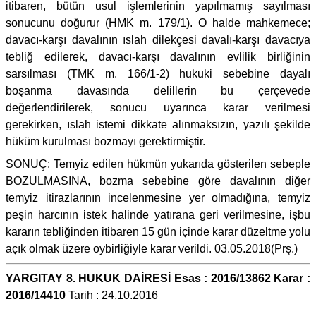
itibaren, bütün usul işlemlerinin yapılmamış sayılması
sonucunu doğurur (HMK m. 179/1). O halde mahkemece;
davacı-karşı davalının ıslah dilekçesi davalı-karşı davacıya
tebliğ edilerek, davacı-karşı davalının evlilik birliğinin
sarsılması (TMK m. 166/1-2) hukuki sebebine dayalı
boşanma davasında delillerin bu çerçevede
değerlendirilerek, sonucu uyarınca karar verilmesi
gerekirken, ıslah istemi dikkate alınmaksızın, yazılı şekilde
hüküm kurulması bozmayı gerektirmiştir.
SONUÇ: Temyiz edilen hükmün yukarıda gösterilen sebeple
BOZULMASINA, bozma sebebine göre davalının diğer
temyiz itirazlarının incelenmesine yer olmadığına, temyiz
peşin harcının istek halinde yatırana geri verilmesine, işbu
kararın tebliğinden itibaren 15 gün içinde karar düzeltme yolu
açık olmak üzere oybirliğiyle karar verildi. 03.05.2018(Prş.)
YARGITAY 8. HUKUK DAİRESİ Esas : 2016/13862 Karar :
2016/14410
Tarih : 24.10.2016