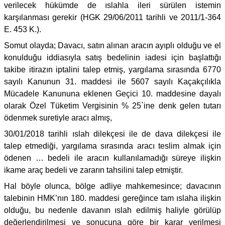
verilecek hükümde de ıslahla ileri sürülen istemin
karşılanması gerekir (HGK 29/06/2011 tarihli ve 2011/1-364
E. 453 K.).
Somut olayda; Davacı, satın alınan aracın ayıplı olduğu ve el
konulduğu iddiasıyla satış bedelinin iadesi için başlattığı
takibe itirazın iptalini talep etmiş, yargılama sırasında 6770
sayılı Kanunun 31. maddesi ile 5607 sayılı Kaçakçılıkla
Mücadele Kanununa eklenen Geçici 10. maddesine dayalı
olarak Özel Tüketim Vergisinin % 25`ine denk gelen tutarı
ödenmek suretiyle aracı almış,
30/01/2018 tarihli ıslah dilekçesi ile de dava dilekçesi ile
talep etmediği, yargılama sırasında aracı teslim almak için
ödenen … bedeli ile aracın kullanılamadığı süreye ilişkin
ikame araç bedeli ve zararın tahsilini talep etmiştir.
Hal böyle olunca, bölge adliye mahkemesince; davacının
talebinin HMK’nın 180. maddesi gereğince tam ıslaha ilişkin
olduğu, bu nedenle davanın ıslah edilmiş haliyle görülüp
değerlendirilmesi ve sonucuna göre bir karar verilmesi