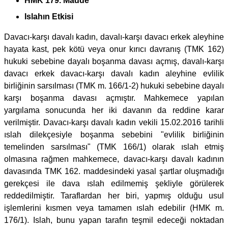
HMK 179. Madde
Islahın Etkisi
Davacı-karşı davalı kadın, davalı-karşı davacı erkek aleyhine
hayata kast, pek kötü veya onur kırıcı davranış (TMK 162)
hukuki sebebine dayalı boşanma davası açmış, davalı-karşı
davacı erkek davacı-karşı davalı kadın aleyhine evlilik
birliğinin sarsılması (TMK m. 166/1-2) hukuki sebebine dayalı
karşı boşanma davası açmıştır. Mahkemece yapılan
yargılama sonucunda her iki davanın da reddine karar
verilmiştir. Davacı-karşı davalı kadın vekili 15.02.2016 tarihli
ıslah dilekçesiyle boşanma sebebini "evlilik birliğinin
temelinden sarsılması" (TMK 166/1) olarak ıslah etmiş
olmasına rağmen mahkemece, davacı-karşı davalı kadının
davasında TMK 162. maddesindeki yasal şartlar oluşmadığı
gerekçesi ile dava ıslah edilmemiş şekliyle görülerek
reddedilmiştir. Taraflardan her biri, yapmış olduğu usul
işlemlerini kısmen veya tamamen ıslah edebilir (HMK m.
176/1). Islah, bunu yapan tarafın teşmil edeceği noktadan