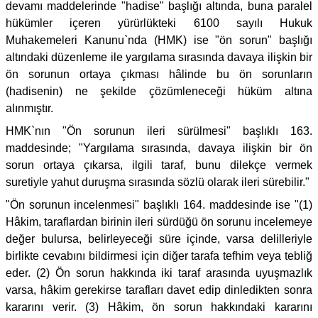
devamı maddelerinde "hadise" başlığı altında, buna paralel
hükümler içeren yürürlükteki 6100 sayılı Hukuk
Muhakemeleri Kanunu`nda (HMK) ise "ön sorun" başlığı
altındaki düzenleme ile yargılama sırasında davaya ilişkin bir
ön sorunun ortaya çıkması hâlinde bu ön sorunların
(hadisenin) ne şekilde çözümleneceği hüküm altına
alınmıştır.
HMK`nın "Ön sorunun ileri sürülmesi" başlıklı 163.
maddesinde; "Yargılama sırasında, davaya ilişkin bir ön
sorun ortaya çıkarsa, ilgili taraf, bunu dilekçe vermek
suretiyle yahut duruşma sırasında sözlü olarak ileri sürebilir."
"Ön sorunun incelenmesi" başlıklı 164. maddesinde ise "(1)
Hâkim, taraflardan birinin ileri sürdüğü ön sorunu incelemeye
değer bulursa, belirleyeceği süre içinde, varsa delilleriyle
birlikte cevabını bildirmesi için diğer tarafa tefhim veya tebliğ
eder. (2) Ön sorun hakkında iki taraf arasında uyuşmazlık
varsa, hâkim gerekirse tarafları davet edip dinledikten sonra
kararını verir. (3) Hâkim, ön sorun hakkındaki kararını