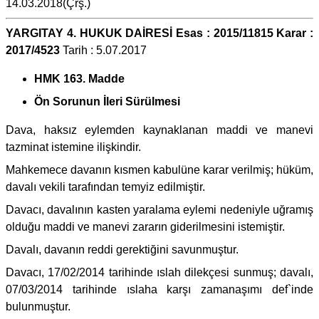
14.03.2018(Çrş.)
YARGITAY 4. HUKUK DAİRESİ Esas : 2015/11815 Karar :
2017/4523
Tarih : 5.07.2017
HMK 163. Madde
Ön Sorunun İleri Sürülmesi
Dava, haksız eylemden kaynaklanan maddi ve manevi
tazminat istemine ilişkindir.
Mahkemece davanın kısmen kabulüne karar verilmiş; hüküm,
davalı vekili tarafından temyiz edilmiştir.
Davacı, davalının kasten yaralama eylemi nedeniyle uğramış
olduğu maddi ve manevi zararın giderilmesini istemiştir.
Davalı, davanın reddi gerektiğini savunmuştur.
Davacı, 17/02/2014 tarihinde ıslah dilekçesi sunmuş; davalı,
07/03/2014 tarihinde ıslaha karşı zamanaşımı def`inde
bulunmuştur.