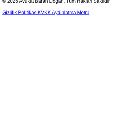
©
2026
Avukat Baran Doğan. Tüm Hakları Saklıdır.
Gizlilik Politikası
KVKK Aydınlatma Metni