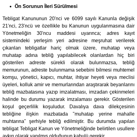
Ön Sorunun İleri Sürülmesi
Tebligat Kanununun 20'nci ve 6099 sayılı Kanunla değişik
21'nci, 23'ncü ve özellikle bu Kanunun uygulanmasına dair
Yönetmeliğin 30'ncu maddesi uyarınca; adres kayıt
sistemindeki yerleşim yeri adresine meşruhat verilerek
çıkarılan tebligatlar hariç olmak üzere, muhatap veya
muhatap adına tebliğ yapılabilecek olanlardan hiç biri
gösterilen adreste sürekli olarak bulunmazsa, tebliğ
memurunun, adreste bulunmama sebebini bilmesi muhtemel
komşu, yönetici, kapıcı, muhtar, ihtiyar heyeti veya meclisi
üyeleri, kolluk amir ve memurlarından araştırarak beyanlarını
tebliğ mazbatasına yazıp imzalatması, imzadan çekinmeleri
halinde bu durumu yazarak imzalaması gerekir. Gösterilen
koşul geçerlilik koşuludur. Davalıya dava dilekçesinin
tebliğine ilişkin mazbatada "muhatap yerine mahalle
muhtarına" şerhiyle tebliğ edilmiştir. Bu durumda yapılan
tebligat Tebligat Kanun ve Yönetmeliğinde belirtilen usullere
aykırı olarak yapılmış olduğunun kabulü gerekir.