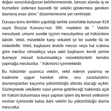
doğan sorumluluğunun belirlenmesinde, benzer alanda iş ve
hizmetleri üstlenen basiretli bir vekilin göstermesi gereken
davranış esas alınır." düzenlemesine yer verilmiştir.
Davaya konu temlikin yapıldığı tarihte yürürlükte bulunan 818
sayılı Borçlar Kanunu`nun 390. maddesi de " Vekilin
mesuliyeti, umumi surette işçinin mesuliyetine ait hükümlere
tabidir. Vekil, müvekkile karşı vekaleti iyi bir suretle ifa ile
mükelleftir. Vekil, başkasını tevkile mezun veya hal icabına
göre mecbur olmadıkça veya adet başkasını kendi yerine
ikameye müsait bulunmadıkça müvekkilünbihi kendisi
yapmağa mecburdur. " hükmünü içermektedir.
Bu hükümler uyarınca vekilin, vekil edenin yararına ve
iradesine uygun hareket etme, onu zararlandırıcı
davranışlardan kaçınma yükümlülüğü altında olacağı açıktır.
Sözleşmede vekâletin nasıl yerine getirileceği hakkında açık
bir hüküm bulunmasa veya yapılan işlem dış temsil yetkisinin
sınırları içerisinde kalsa dahi vekilin bu yükümlülüğü daima
mevcuttur.