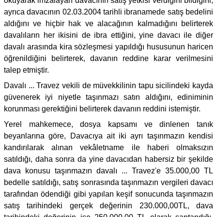
okuyarak imzalayan davacının satış yetkisi verdiğini bildiğini,
ayrıca davacının 02.03.2004 tarihli ibranamede satış bedelini
aldığını ve hiçbir hak ve alacağının kalmadığını belirterek
davalıların her ikisini de ibra ettiğini, yine davacı ile diğer
davalı arasında kira sözleşmesi yapıldığı hususunun haricen
öğrenildiğini belirterek, davanın reddine karar verilmesini
talep etmiştir.
Davalı ... Travez vekili de müvekkilinin tapu sicilindeki kayda
güvenerek iyi niyetle taşınmazı satın aldığını, ediniminin
korunması gerektiğini belirterek davanın reddini istemiştir.
Yerel mahkemece, dosya kapsamı ve dinlenen tanık
beyanlarına göre, Davacıya ait iki ayrı taşınmazın kendisi
kandırılarak alınan vekâletname ile haberi olmaksızın
satıldığı, daha sonra da yine davacıdan habersiz bir şekilde
dava konusu taşınmazın davalı ... Travez'e 35.000,00 TL
bedelle satıldığı, satış sonrasında taşınmazın vergileri davacı
tarafından ödendiği gibi yapılan keşif sonucunda taşınmazın
satış tarihindeki gerçek değerinin 230.000,00TL, dava