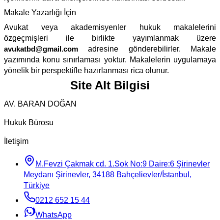
Makale Yazarlığı İçin
Avukat veya akademisyenler hukuk makalelerini
özgeçmişleri ile birlikte yayımlanmak üzere
avukatbd@gmail.com
adresine gönderebilirler. Makale
yazımında konu sınırlaması yoktur. Makalelerin uygulamaya
yönelik bir perspektifle hazırlanması rica olunur.
Site Alt Bilgisi
AV. BARAN DOĞAN
Hukuk Bürosu
İletişim
M.Fevzi Çakmak cd. 1.Sok No:9 Daire:6 Şirinevler
Meydanı Şirinevler, 34188 Bahçelievler/İstanbul,
Türkiye
0212 652 15 44
WhatsApp