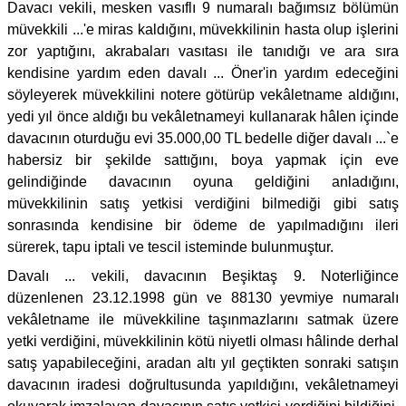
Davacı vekili, mesken vasıflı 9 numaralı bağımsız bölümün
müvekkili ...'e miras kaldığını, müvekkilinin hasta olup işlerini
zor yaptığını, akrabaları vasıtası ile tanıdığı ve ara sıra
kendisine yardım eden davalı ... Öner'in yardım edeceğini
söyleyerek müvekkilini notere götürüp vekâletname aldığını,
yedi yıl önce aldığı bu vekâletnameyi kullanarak hâlen içinde
davacının oturduğu evi 35.000,00 TL bedelle diğer davalı ...`e
habersiz bir şekilde sattığını, boya yapmak için eve
gelindiğinde davacının oyuna geldiğini anladığını,
müvekkilinin satış yetkisi verdiğini bilmediği gibi satış
sonrasında kendisine bir ödeme de yapılmadığını ileri
sürerek, tapu iptali ve tescil isteminde bulunmuştur.
Davalı ... vekili, davacının Beşiktaş 9. Noterliğince
düzenlenen 23.12.1998 gün ve 88130 yevmiye numaralı
vekâletname ile müvekkiline taşınmazlarını satmak üzere
yetki verdiğini, müvekkilinin kötü niyetli olması hâlinde derhal
satış yapabileceğini, aradan altı yıl geçtikten sonraki satışın
davacının iradesi doğrultusunda yapıldığını, vekâletnameyi