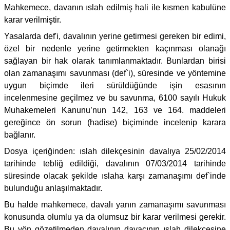
Mahkemece, davanın ıslah edilmiş hali ile kısmen kabulüne
karar verilmiştir.
Yasalarda def'i, davalının yerine getirmesi gereken bir edimi,
özel bir nedenle yerine getirmekten kaçınması olanağı
sağlayan bir hak olarak tanımlanmaktadır. Bunlardan birisi
olan zamanaşımı savunması (def`i), süresinde ve yöntemine
uygun biçimde ileri sürüldüğünde işin esasının
incelenmesine geçilmez ve bu savunma, 6100 sayılı Hukuk
Muhakemeleri Kanunu’nun 142, 163 ve 164. maddeleri
gereğince ön sorun (hadise) biçiminde incelenip karara
bağlanır.
Dosya içeriğinden: ıslah dilekçesinin davalıya 25/02/2014
tarihinde tebliğ edildiği, davalının 07/03/2014 tarihinde
süresinde olacak şekilde ıslaha karşı zamanaşımı def`inde
bulunduğu anlaşılmaktadır.
Bu halde mahkemece, davalı yanın zamanaşımı savunması
konusunda olumlu ya da olumsuz bir karar verilmesi gerekir.
Bu yön gözetilmeden davalının davacının ıslah dilekçesine