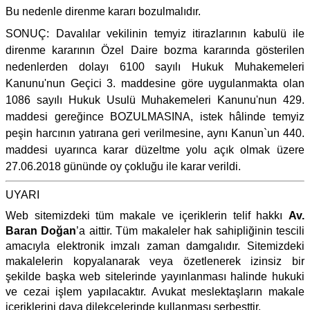
Bu nedenle direnme kararı bozulmalıdır.
SONUÇ: Davalılar vekilinin temyiz itirazlarının kabulü ile
direnme kararının Özel Daire bozma kararında gösterilen
nedenlerden dolayı 6100 sayılı Hukuk Muhakemeleri
Kanunu'nun Geçici 3. maddesine göre uygulanmakta olan
1086 sayılı Hukuk Usulü Muhakemeleri Kanunu'nun 429.
maddesi gereğince BOZULMASINA, istek hâlinde temyiz
peşin harcının yatırana geri verilmesine, aynı Kanun`un 440.
maddesi uyarınca karar düzeltme yolu açık olmak üzere
27.06.2018 gününde oy çokluğu ile karar verildi.
UYARI
Web sitemizdeki tüm makale ve içeriklerin telif hakkı
Av.
Baran Doğan
’a aittir. Tüm makaleler hak sahipliğinin tescili
amacıyla elektronik imzalı zaman damgalıdır. Sitemizdeki
makalelerin kopyalanarak veya özetlenerek izinsiz bir
şekilde başka web sitelerinde yayınlanması halinde hukuki
ve cezai işlem yapılacaktır. Avukat meslektaşların makale
içeriklerini dava dilekçelerinde kullanması serbesttir.