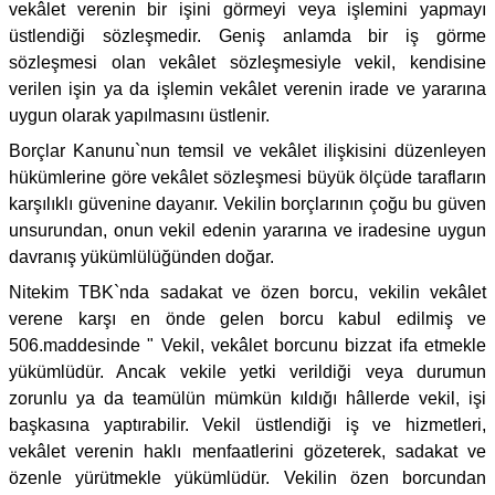
vekâlet verenin bir işini görmeyi veya işlemini yapmayı
üstlendiği sözleşmedir. Geniş anlamda bir iş görme
sözleşmesi olan vekâlet sözleşmesiyle vekil, kendisine
verilen işin ya da işlemin vekâlet verenin irade ve yararına
uygun olarak yapılmasını üstlenir.
Borçlar Kanunu`nun temsil ve vekâlet ilişkisini düzenleyen
hükümlerine göre vekâlet sözleşmesi büyük ölçüde tarafların
karşılıklı güvenine dayanır. Vekilin borçlarının çoğu bu güven
unsurundan, onun vekil edenin yararına ve iradesine uygun
davranış yükümlülüğünden doğar.
Nitekim TBK`nda sadakat ve özen borcu, vekilin vekâlet
verene karşı en önde gelen borcu kabul edilmiş ve
506.maddesinde " Vekil, vekâlet borcunu bizzat ifa etmekle
yükümlüdür. Ancak vekile yetki verildiği veya durumun
zorunlu ya da teamülün mümkün kıldığı hâllerde vekil, işi
başkasına yaptırabilir. Vekil üstlendiği iş ve hizmetleri,
vekâlet verenin haklı menfaatlerini gözeterek, sadakat ve
özenle yürütmekle yükümlüdür. Vekilin özen borcundan