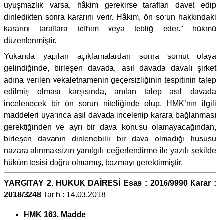
uyuşmazlık varsa, hâkim gerekirse tarafları davet edip
dinledikten sonra kararını verir. Hâkim, ön sorun hakkındaki
kararını taraflara tefhim veya tebliğ eder.'' hükmü
düzenlenmiştir.
Yukarıda yapılan açıklamalardan sonra somut olaya
gelindiğinde, birleşen davada, asıl davada davalı şirket
adına verilen vekaletnamenin geçersizliğinin tespitinin talep
edilmiş olması karşısında, anılan talep asıl davada
incelenecek bir ön sorun niteliğinde olup, HMK’nın ilgili
maddeleri uyarınca asıl davada incelenip karara bağlanması
gerektiğinden ve ayrı bir dava konusu olamayacağından,
birleşen davanın dinlenebilir bir dava olmadığı hususu
nazara alınmaksızın yanılgılı değerlendirme ile yazılı şekilde
hüküm tesisi doğru olmamış, bozmayı gerektirmiştir.
YARGITAY 2. HUKUK DAİRESİ Esas : 2016/9990 Karar :
2018/3248
Tarih : 14.03.2018
HMK 163. Madde