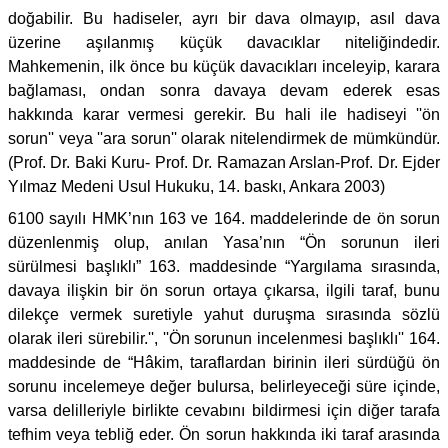
doğabilir. Bu hadiseler, ayrı bir dava olmayıp, asıl dava
üzerine aşılanmış küçük davacıklar niteliğindedir.
Mahkemenin, ilk önce bu küçük davacıkları inceleyip, karara
bağlaması, ondan sonra davaya devam ederek esas
hakkında karar vermesi gerekir. Bu hali ile hadiseyi ''ön
sorun'' veya ''ara sorun'' olarak nitelendirmek de mümkündür.
(Prof. Dr. Baki Kuru- Prof. Dr. Ramazan Arslan-Prof. Dr. Ejder
Yılmaz Medeni Usul Hukuku, 14. baskı, Ankara 2003)
6100 sayılı HMK’nın 163 ve 164. maddelerinde de ön sorun
düzenlenmiş olup, anılan Yasa’nın “Ön sorunun ileri
sürülmesi başlıklı” 163. maddesinde “Yargılama sırasında,
davaya ilişkin bir ön sorun ortaya çıkarsa, ilgili taraf, bunu
dilekçe vermek suretiyle yahut duruşma sırasında sözlü
olarak ileri sürebilir.'', ''Ön sorunun incelenmesi başlıklı'' 164.
maddesinde de “Hâkim, taraflardan birinin ileri sürdüğü ön
sorunu incelemeye değer bulursa, belirleyeceği süre içinde,
varsa delilleriyle birlikte cevabını bildirmesi için diğer tarafa
tefhim veya tebliğ eder. Ön sorun hakkında iki taraf arasında