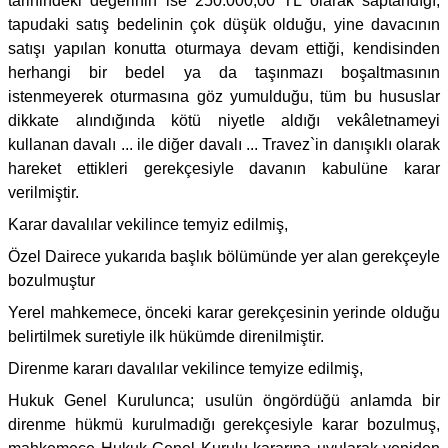
tarihindeki değerinin ise 250.000,00 TL olarak saptandığı,
tapudaki satış bedelinin çok düşük olduğu, yine davacının
satışı yapılan konutta oturmaya devam ettiği, kendisinden
herhangi bir bedel ya da taşınmazı boşaltmasının
istenmeyerek oturmasına göz yumulduğu, tüm bu hususlar
dikkate alındığında kötü niyetle aldığı vekâletnameyi
kullanan davalı ... ile diğer davalı ... Travez`in danışıklı olarak
hareket ettikleri gerekçesiyle davanın kabulüne karar
verilmiştir.
Karar davalılar vekilince temyiz edilmiş,
Özel Dairece yukarıda başlık bölümünde yer alan gerekçeyle
bozulmuştur
Yerel mahkemece, önceki karar gerekçesinin yerinde olduğu
belirtilmek suretiyle ilk hükümde direnilmiştir.
Direnme kararı davalılar vekilince temyize edilmiş,
Hukuk Genel Kurulunca; usulün öngördüğü anlamda bir
direnme hükmü kurulmadığı gerekçesiyle karar bozulmuş,