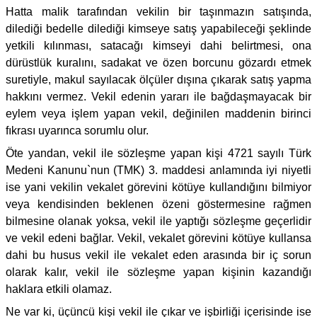
Hatta malik tarafından vekilin bir taşınmazın satışında,
dilediği bedelle dilediği kimseye satış yapabileceği şeklinde
yetkili kılınması, satacağı kimseyi dahi belirtmesi, ona
dürüstlük kuralını, sadakat ve özen borcunu gözardı etmek
suretiyle, makul sayılacak ölçüler dışına çıkarak satış yapma
hakkını vermez. Vekil edenin yararı ile bağdaşmayacak bir
eylem veya işlem yapan vekil, değinilen maddenin birinci
fıkrası uyarınca sorumlu olur.
Öte yandan, vekil ile sözleşme yapan kişi 4721 sayılı Türk
Medeni Kanunu`nun (TMK) 3. maddesi anlamında iyi niyetli
ise yani vekilin vekalet görevini kötüye kullandığını bilmiyor
veya kendisinden beklenen özeni göstermesine rağmen
bilmesine olanak yoksa, vekil ile yaptığı sözleşme geçerlidir
ve vekil edeni bağlar. Vekil, vekalet görevini kötüye kullansa
dahi bu husus vekil ile vekalet eden arasında bir iç sorun
olarak kalır, vekil ile sözleşme yapan kişinin kazandığı
haklara etkili olamaz.
Ne var ki, üçüncü kişi vekil ile çıkar ve işbirliği içerisinde ise