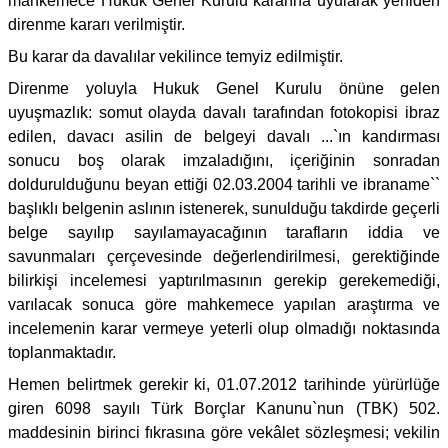
mahkemece Hukuk Genel Kurulu kararına uyularak yeniden
direnme kararı verilmiştir.
Bu karar da davalılar vekilince temyiz edilmiştir.
Direnme yoluyla Hukuk Genel Kurulu önüne gelen
uyuşmazlık: somut olayda davalı tarafından fotokopisi ibraz
edilen, davacı asilin de belgeyi davalı ...`ın kandırması
sonucu boş olarak imzaladığını, içeriğinin sonradan
doldurulduğunu beyan ettiği 02.03.2004 tarihli ve ibraname``
başlıklı belgenin aslının istenerek, sunulduğu takdirde geçerli
belge sayılıp sayılamayacağının tarafların iddia ve
savunmaları çerçevesinde değerlendirilmesi, gerektiğinde
bilirkişi incelemesi yaptırılmasının gerekip gerekemediği,
varılacak sonuca göre mahkemece yapılan araştırma ve
incelemenin karar vermeye yeterli olup olmadığı noktasında
toplanmaktadır.
Hemen belirtmek gerekir ki, 01.07.2012 tarihinde yürürlüğe
giren 6098 sayılı Türk Borçlar Kanunu`nun (TBK) 502.
maddesinin birinci fıkrasına göre vekâlet sözleşmesi; vekilin