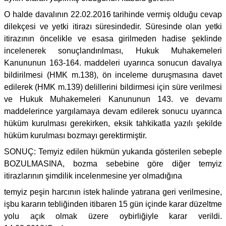
O halde davalının 22.02.2016 tarihinde vermiş olduğu cevap
dilekçesi ve yetki itirazı süresindedir. Süresinde olan yetki
itirazının öncelikle ve esasa girilmeden hadise şeklinde
incelenerek sonuçlandırılması, Hukuk Muhakemeleri
Kanununun 163-164. maddeleri uyarınca sonucun davalıya
bildirilmesi (HMK m.138), ön inceleme duruşmasına davet
edilerek (HMK m.139) delillerini bildirmesi için süre verilmesi
ve Hukuk Muhakemeleri Kanununun 143. ve devamı
maddelerince yargılamaya devam edilerek sonucu uyarınca
hüküm kurulması gerekirken, eksik tahkikatla yazılı şekilde
hüküm kurulması bozmayı gerektirmiştir.
SONUÇ: Temyiz edilen hükmün yukarıda gösterilen sebeple
BOZULMASINA, bozma sebebine göre diğer temyiz
itirazlarının şimdilik incelenmesine yer olmadığına
temyiz peşin harcının istek halinde yatırana geri verilmesine,
işbu kararın tebliğinden itibaren 15 gün içinde karar düzeltme
yolu açık olmak üzere oybirliğiyle karar verildi.