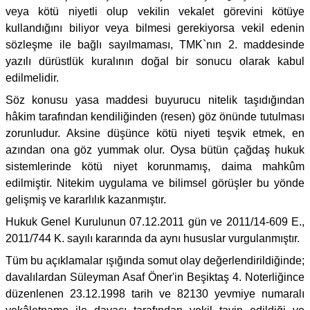
veya kötü niyetli olup vekilin vekalet görevini kötüye
kullandığını biliyor veya bilmesi gerekiyorsa vekil edenin
sözleşme ile bağlı sayılmaması, TMK`nın 2. maddesinde
yazılı dürüstlük kuralının doğal bir sonucu olarak kabul
edilmelidir.
Söz konusu yasa maddesi buyurucu nitelik taşıdığından
hâkim tarafından kendiliğinden (resen) göz önünde tutulması
zorunludur. Aksine düşünce kötü niyeti teşvik etmek, en
azından ona göz yummak olur. Oysa bütün çağdaş hukuk
sistemlerinde kötü niyet korunmamış, daima mahkûm
edilmiştir. Nitekim uygulama ve bilimsel görüşler bu yönde
gelişmiş ve kararlılık kazanmıştır.
Hukuk Genel Kurulunun 07.12.2011 gün ve 2011/14-609 E.,
2011/744 K. sayılı kararında da aynı hususlar vurgulanmıştır.
Tüm bu açıklamalar ışığında somut olay değerlendirildiğinde;
davalılardan Süleyman Asaf Öner'in Beşiktaş 4. Noterliğince
düzenlenen 23.12.1998 tarih ve 82130 yevmiye numaralı