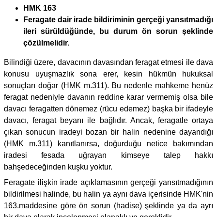
HMK 163
Feragate dair irade bildiriminin gerçeği yansıtmadığı
ileri sürüldüğünde, bu durum ön sorun şeklinde
çözülmelidir.
Bilindiği üzere, davacının davasından feragat etmesi ile dava
konusu uyuşmazlık sona erer, kesin hükmün hukuksal
sonuçları doğar (HMK m.311). Bu nedenle mahkeme henüz
feragat nedeniyle davanın reddine karar vermemiş olsa bile
davacı feragatten dönemez (rücu edemez) başka bir ifadeyle
davacı, feragat beyanı ile bağlıdır. Ancak, feragatle ortaya
çıkan sonucun iradeyi bozan bir halin nedenine dayandığı
(HMK m.311) kanıtlanırsa, doğurduğu netice bakımından
iradesi fesada uğrayan kimseye talep hakkı
bahşedeceğinden kuşku yoktur.
Feragate ilişkin irade açıklamasının gerçeği yansıtmadığının
bildirilmesi halinde, bu halin ya aynı dava içerisinde HMK'nin
163.maddesine göre ön sorun (hadise) şeklinde ya da ayrı