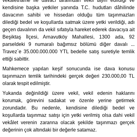
vekâletname ile davacı tarafından vekil tayin edildiği ve
kendisine başka yetkiler yanında T.C. hudutları dâhilinde
davacının sahibi ve hissedarı olduğu tüm taşınmazları
dilediği bedel ve koşullarda satmak üzere yetki verildiği, adı
geçen davalının da vekil sıfatıyla hareket ederek davacıya ait
Beşiktaş İlçesi, Arnavutköy Mahallesi, 1300 ada, 92
parseldeki 9 numaralı bağımsız bölümü diğer davalı ...
Travez`e 35.000.000.000 YTL bedelle satış suretiyle temlik
ettiği sabittir.
Mahkemece yapılan keşif sonucunda ise dava konusu
taşınmazın temlik tarihindeki gerçek değeri 230.000,00 TL
olarak tespit edilmiştir.
Yukarıda değinildiği üzere vekil, vekil edenin haklarını
korumak, görevini sadakat ve özenle yerine getirmek
zorundadır. Bu nedenle, kendisine dilediği bedel ve
koşullarda taşınmaz satışı için yetki verilmiş olsa dahi vekil
vekâlet verenin zararına olacak şekilde taşınmazı gerçek
değerinin çok altındaki bir değerle satamaz.