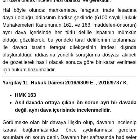
bir dava olarak incelenmesi olanaklı ve gereklidir.
Hâl böyle olunca; mahkemece, feragatin irade fesadına
dayalı olduğu iddiasının hadise şeklinde (6100 sayılı Hukuk
Muhakemeleri Kanununun 162. ve 163. maddeleri-önsorun)
aynı dava içerisinde her türlü delille ispatının mümkün
olduğu gözetilerek, bu yöndeki taraf delillerinin toplanması
ile davacı tarafın feragat dilekçesinin iradesi dışında
oluşturulduğu iddiasına yönelik soruşturma dosyası akıbeti
de gözetilerek hasıl olacak sonuca göre bir karar verilmesi
için hüküm bozulmalıdır.
Yargıtay 11. Hukuk Dairesi 2016/6309 E. , 2016/9737 K.
HMK 163
Asıl davada ortaya çıkan ön sorun ayrı bir davada
değil, aynı dava içerisinde incelenmelidir.
Görülmekte olan bir davaya ilişkin olup, davanın incelenip
karara bağlanmasından önce aydınlanması gereken
sorunlara ön sorun denir. Davanın her safhasında hadiseler