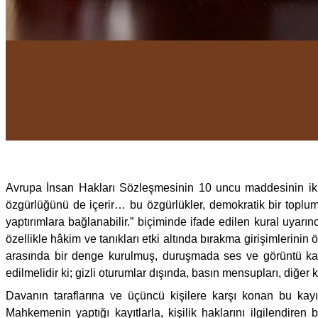
Avrupa İnsan Hakları Sözleşmesinin 10 uncu maddesinin ikin
özgürlüğünü de içerir… bu özgürlükler, demokratik bir toplum
yaptırımlara bağlanabilir.” biçiminde ifade edilen kural uyarı
özellikle hâkim ve tanıkları etki altında bırakma girişimlerinin
arasında bir denge kurulmuş, duruşmada ses ve görüntü kay
edilmelidir ki; gizli oturumlar dışında, basın mensupları, diğer 
Davanın taraflarına ve üçüncü kişilere karşı konan bu kay
Mahkemenin yaptığı kayıtlarla, kişilik haklarını ilgilendiren b