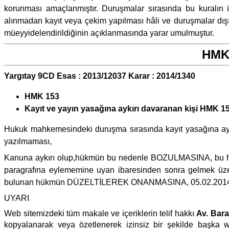
korunması amaçlanmıştır. Duruşmalar sırasında bu kuralın 
alınmadan kayıt veya çekim yapılması hâli ve duruşmalar dışı
müeyyidelendirildiğinin açıklanmasında yarar umulmuştur.
HMK 
Yargıtay 9CD Esas : 2013/12037 Karar : 2014/1340
HMK 153
Kayıt ve yayın yasağına aykırı davaranan kişi HMK 15
Hukuk mahkemesindeki duruşma sırasında kayıt yasağına aykı
yazılmaması,
Kanuna aykırı olup,hükmün bu nedenle BOZULMASINA, bu hu
paragrafına eylememine uyan ibaresinden sonra gelmek üzer
bulunan hükmün DÜZELTİLEREK ONANMASINA, 05.02.2014 tarih
UYARI
Web sitemizdeki tüm makale ve içeriklerin telif hakkı
Av. Bar
kopyalanarak veya özetlenerek izinsiz bir şekilde başka w