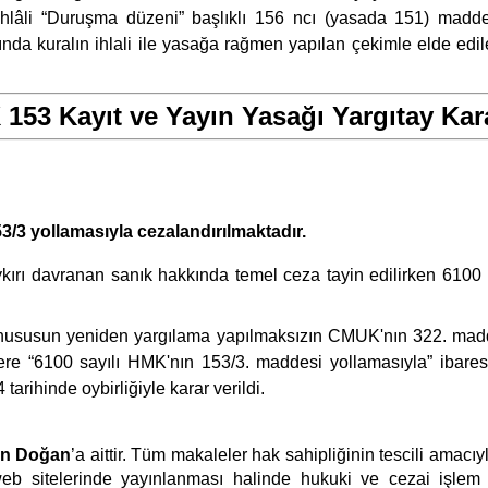
ihlâli “Duruşma düzeni” başlıklı 156 ncı (yasada 151) madded
nda kuralın ihlali ile yasağa rağmen yapılan çekimle elde edi
153 Kayıt ve Yayın Yasağı Yargıtay Kara
3/3 yollamasıyla cezalandırılmaktadır.
rı davranan sanık hakkında temel ceza tayin edilirken 6100 s
susun yeniden yargılama yapılmaksızın CMUK'nın 322. madd
e “6100 sayılı HMK'nın 153/3. maddesi yollamasıyla” ibaresi
inde oybirliğiyle karar verildi.
an Doğan
’a aittir. Tüm makaleler hak sahipliğinin tescili amac
eb sitelerinde yayınlanması halinde hukuki ve cezai işlem ya