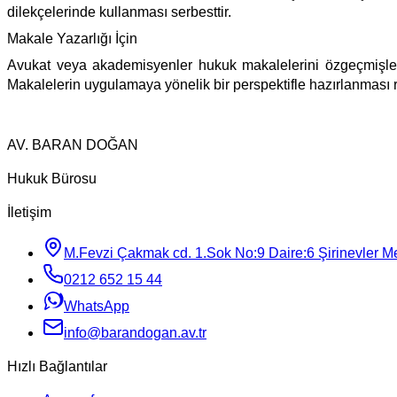
dilekçelerinde kullanması serbesttir.
Makale Yazarlığı İçin
Avukat veya akademisyenler hukuk makalelerini özgeçmişler
Makalelerin uygulamaya yönelik bir perspektifle hazırlanması r
AV. BARAN DOĞAN
Hukuk Bürosu
İletişim
M.Fevzi Çakmak cd. 1.Sok No:9 Daire:6 Şirinevler Mey
0212 652 15 44
WhatsApp
info@barandogan.av.tr
Hızlı Bağlantılar