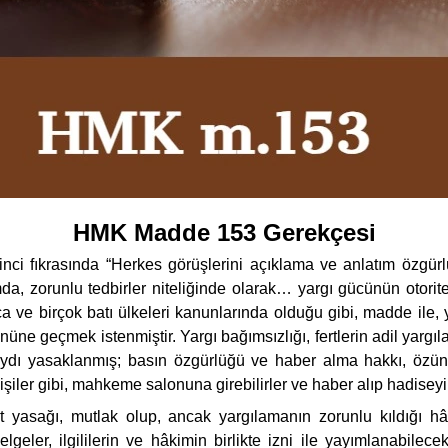
HMK Madde 153 Gerekçesi
ci fıkrasında “Herkes görüşlerini açıklama ve anlatım özgür
da, zorunlu tedbirler niteliğinde olarak… yargı gücünün otorite
nca ve birçok batı ülkeleri kanunlarında olduğu gibi, madde ile
 önüne geçmek istenmiştir. Yargı bağımsızlığı, fertlerin adil yarg
dı yasaklanmış; basın özgürlüğü ve haber alma hakkı, özüne
kişiler gibi, mahkeme salonuna girebilirler ve haber alıp hadiseyi 
ıt yasağı, mutlak olup, ancak yargılamanın zorunlu kıldığı h
elgeler, ilgililerin ve hâkimin birlikte izni ile yayımlanabilec