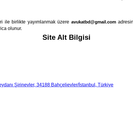
i ile birlikte yayımlanmak üzere
avukatbd@gmail.com
adresin
ica olunur.
Site Alt Bilgisi
danı Şirinevler, 34188 Bahçelievler/İstanbul, Türkiye