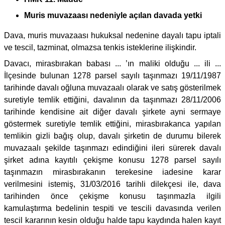
Muris muvazaası nedeniyle açılan davada yetki
Dava, muris muvazaası hukuksal nedenine dayalı tapu iptali
ve tescil, tazminat, olmazsa tenkis isteklerine ilişkindir.
Davacı, mirasbırakan babası ... ’ın maliki olduğu ... ili ...
İlçesinde bulunan 1278 parsel sayılı taşınmazı 19/11/1987
tarihinde davalı oğluna muvazaalı olarak ve satış gösterilmek
suretiyle temlik ettiğini, davalının da taşınmazı 28/11/2006
tarihinde kendisine ait diğer davalı şirkete ayni sermaye
göstermek suretiyle temlik ettiğini, mirasbırakanca yapılan
temlikin gizli bağış olup, davalı şirketin de durumu bilerek
muvazaalı şekilde taşınmazı edindiğini ileri sürerek davalı
şirket adına kayıtılı çekişme konusu 1278 parsel sayılı
taşınmazın mirasbırakanın terekesine iadesine karar
verilmesini istemiş, 31/03/2016 tarihli dilekçesi ile, dava
tarihinden önce çekişme konusu taşınmazla ilgili
kamulaştırma bedelinin tespiti ve tescili davasında verilen
tescil kararının kesin olduğu halde tapu kaydında halen kayıt