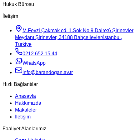
Hukuk Bürosu
İletişim
M.Fevzi Çakmak cd. 1.Sok No:9 Daire:6 Şirinevler
Meydanı Şirinevler, 34188 Bahçelievler/İstanbul,
Türkiye
0212 652 15 44
WhatsApp
info@barandogan.av.tr
Hızlı Bağlantılar
Anasayfa
Hakkımızda
Makaleler
İletişim
Faaliyet Alanlarımız