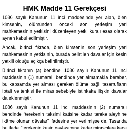
HMK Madde 11 Gerekçesi
1086 sayılı Kanunun 11 inci maddesinde yer alan, ölen
kimsenin, ölümünden önceki son yerleşim yeri
mahkemesinin yetkisini düzenleyen yetki kuralı esas olarak
aynen kabul edilmiştir.
Ancak, birinci fıkrada, ölen kimsenin son yerleşim yeri
mahkemesinin yetkisinin, burada belirtilen davalar için kesin
yetkili olduğu açıkça belirtilmiştir.
Birinci fıkranın (a) bendine, 1086 sayılı Kanunun 11 inci
maddesinin (1) numaralı bendinde yer almamakla beraber,
bu kapsamda yer alması gereken ölüme bağlı tasarrufların
iptali ve tenkisi ile miras sebebiyle istihkaka ilişkin davalar
da eklenmiştir.
1086 sayılı Kanunun 11 inci maddesinin (2) numaralı
bendinde “terekenin taksimi katîsine kadar tereke aleyhine
ikâme olunan dâvalar” ifadesine yer verilmişse de, Tasarıda
bu ifade, “terekenin kesin paylaşımına kadar mirasçılara karşı