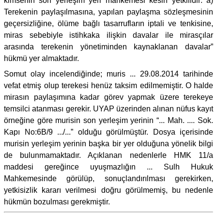
kimsenin son yerleşim yeri mahkemesi kesin yetkilidir: a)
Terekenin paylaşılmasına, yapılan paylaşma sözleşmesinin
geçersizliğine, ölüme bağlı tasarrufların iptali ve tenkisine,
miras sebebiyle istihkaka ilişkin davalar ile mirasçılar
arasında terekenin yönetiminden kaynaklanan davalar”
hükmü yer almaktadır.
Somut olay incelendiğinde; muris ... 29.08.2014 tarihinde
vefat etmiş olup terekesi henüz taksim edilmemiştir. O halde
mirasın paylaşımına kadar görev yapmak üzere terekeye
temsilci atanması gerekir. UYAP üzerinden alınan nüfus kayıt
örneğine göre murisin son yerleşim yerinin “... Mah. .... Sok.
Kapı No:6B/9 .../...” olduğu görülmüştür. Dosya içerisinde
murisin yerleşim yerinin başka bir yer olduğuna yönelik bilgi
de bulunmamaktadır. Açıklanan nedenlerle HMK 11/a
maddesi gereğince uyuşmazlığın ... Sulh Hukuk
Mahkemesinde görülüp, sonuçlandırılması gerekirken,
yetkisizlik kararı verilmesi doğru görülmemiş, bu nedenle
hükmün bozulması gerekmiştir.