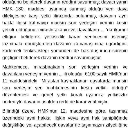
olduğunu belirterek davanın reddini savunmuş; davacı yanın
HMK 180. maddesi uyarınca sunmuş olduğu yeni dava
dilekçesine karşı yetki itirazında bulunmuş, davanın ayni
hakla ilgisi kalmayıp murisin son yerleşim yerinin kesin
yetkili olduğunu, mirasbırakanın ve davalıların ... ’da ikamet
ettiğini belirterek yetkisizlik kararı verilmesini istemiş,
tazminata dönüştürülen davanın zamanaşımına uğradığını,
kademeli tenkis isteği yönünden de hak düşürücü sürenin
geçtiğini belirterek davanın reddini savunmuştur.
Mahkemece, mirasbırakanın son yerleşim yerinin ve
davalıların yerleşim yerinin ... ili olduğu, 6100 sayılı HMK'nun
11.maddesindeki "Mirastan kaynaklanan davalarda murisin
son yerleşim yeri mahkemesinin kesin yetkili olduğu"
düzenlemesi ve genel yetki kuralı uyarınca yetkisizlik
nedeniyle davanın usulden reddine karar verilmiştir.
Bilindiği üzere, HMK’nun 12. maddesine göre, taşınmaz
üzerindeki ayni hakka ilişkin veya ayni hak sahipliğinde
değişikliğe yol açabilecek davalar ile taşınmazın zilyetliğine