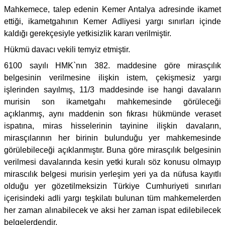
Mahkemece, talep edenin Kemer Antalya adresinde ikamet
ettiği, ikametgahının Kemer Adliyesi yargı sınırları içinde
kaldığı gerekçesiyle yetkisizlik kararı verilmiştir.
Hükmü davacı vekili temyiz etmiştir.
6100 sayılı HMK`nın 382. maddesine göre mirasçılık
belgesinin verilmesine ilişkin istem, çekişmesiz yargı
işlerinden sayılmış, 11/3 maddesinde ise hangi davaların
murisin son ikametgahı mahkemesinde görüleceği
açıklanmış, aynı maddenin son fıkrası hükmünde veraset
ispatına, miras hisselerinin tayinine ilişkin davaların,
mirasçılarının her birinin bulunduğu yer mahkemesinde
görülebileceği açıklanmıştır. Buna göre mirasçılık belgesinin
verilmesi davalarında kesin yetki kuralı söz konusu olmayıp
mirascılık belgesi murisin yerleşim yeri ya da nüfusa kayıtlı
olduğu yer gözetilmeksizin Türkiye Cumhuriyeti sınırları
içerisindeki adli yargı teşkilatı bulunan tüm mahkemelerden
her zaman alınabilecek ve aksi her zaman ispat edilebilecek
belgelerdendir.