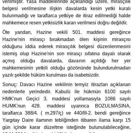
verilmiştir. Yasa maddelerinde açıklandığı üzere, mirasçılık
belgesi verilmesine ilişkin davalarda kesin yetki kuralı
bulunmadığı ve taraflarca yetkiye de itiraz edilmediği halde
mahkemece resen yetkisizlik kararı verilmesi doğru değildir.
Öte yandan, Hazine vekili 501. maddesi gereğince
Hazine'nin mirasçı bırakmadan ölen kişinin mirasçısı
olduğunu iddia ederek mirasçılık belgesi düzenlenmesini
istemiş olup Hazine'nin son mirasçı sıfatına dayalı olarak
açmış olduğu davalarda, davanın açıldığı her yer
mahkemesinin yetkili olduğu gözönünde bulundurulmadan
yazılı şekilde hüküm kurulması da isabetsizdir.
Sonuç: Davacı Hazine vekilinin temyiz itirazları açıklanan
nedenlerle yerindedir. Kabulü ile hükmün 6100 sayılı
HMK'nun Geçici 3. maddesi yollamasıyla 1086 sayılı
HUMK'nun 428. maddesi uyarınca BOZULMASINA,
taraflarca 388/4. ( m.297/ç) ve 440/III-2. bendi gereğince
Yargıtay Daire ilamının tebliğinden itibaren ilama karşı 15
gün içinde karar düzeltme isteğinde bulunulabileceğine,