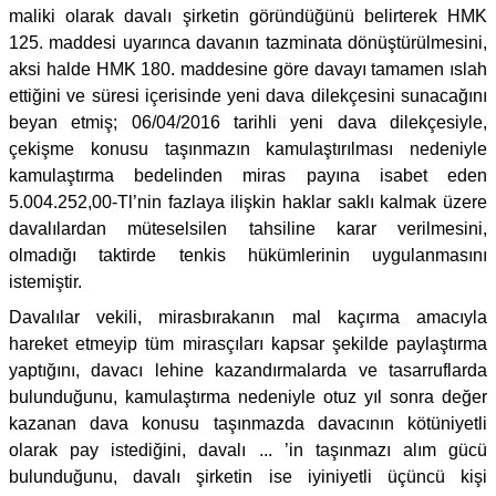
maliki olarak davalı şirketin göründüğünü belirterek HMK
125. maddesi uyarınca davanın tazminata dönüştürülmesini,
aksi halde HMK 180. maddesine göre davayı tamamen ıslah
ettiğini ve süresi içerisinde yeni dava dilekçesini sunacağını
beyan etmiş; 06/04/2016 tarihli yeni dava dilekçesiyle,
çekişme konusu taşınmazın kamulaştırılması nedeniyle
kamulaştırma bedelinden miras payına isabet eden
5.004.252,00-Tl’nin fazlaya ilişkin haklar saklı kalmak üzere
davalılardan müteselsilen tahsiline karar verilmesini,
olmadığı taktirde tenkis hükümlerinin uygulanmasını
istemiştir.
Davalılar vekili, mirasbırakanın mal kaçırma amacıyla
hareket etmeyip tüm mirasçıları kapsar şekilde paylaştırma
yaptığını, davacı lehine kazandırmalarda ve tasarruflarda
bulunduğunu, kamulaştırma nedeniyle otuz yıl sonra değer
kazanan dava konusu taşınmazda davacının kötüniyetli
olarak pay istediğini, davalı ... ’in taşınmazı alım gücü
bulunduğunu, davalı şirketin ise iyiniyetli üçüncü kişi