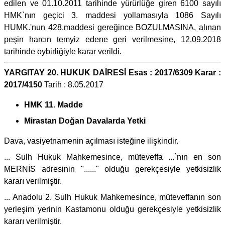
edilen ve 01.10.2011 tarihinde yürürlüğe giren 6100 sayılı
HMK`nın geçici 3. maddesi yollamasıyla 1086 Sayılı
HUMK.'nun 428.maddesi gereğince BOZULMASINA, alınan
peşin harcın temyiz edene geri verilmesine, 12.09.2018
tarihinde oybirliğiyle karar verildi.
YARGITAY 20. HUKUK DAİRESİ Esas : 2017/6309 Karar :
2017/4150
Tarih : 8.05.2017
HMK 11. Madde
Mirastan Doğan Davalarda Yetki
Dava, vasiyetnamenin açılması isteğine ilişkindir.
... Sulh Hukuk Mahkemesince, müteveffa ...`nın en son
MERNİS adresinin "......" olduğu gerekçesiyle yetkisizlik
kararı verilmiştir.
... Anadolu 2. Sulh Hukuk Mahkemesince, müteveffanın son
yerleşim yerinin Kastamonu olduğu gerekçesiyle yetkisizlik
kararı verilmiştir.