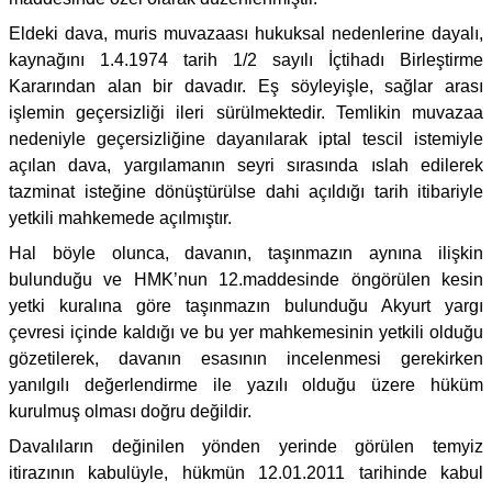
Eldeki dava, muris muvazaası hukuksal nedenlerine dayalı,
kaynağını 1.4.1974 tarih 1/2 sayılı İçtihadı Birleştirme
Kararından alan bir davadır. Eş söyleyişle, sağlar arası
işlemin geçersizliği ileri sürülmektedir. Temlikin muvazaa
nedeniyle geçersizliğine dayanılarak iptal tescil istemiyle
açılan dava, yargılamanın seyri sırasında ıslah edilerek
tazminat isteğine dönüştürülse dahi açıldığı tarih itibariyle
yetkili mahkemede açılmıştır.
Hal böyle olunca, davanın, taşınmazın aynına ilişkin
bulunduğu ve HMK’nun 12.maddesinde öngörülen kesin
yetki kuralına göre taşınmazın bulunduğu Akyurt yargı
çevresi içinde kaldığı ve bu yer mahkemesinin yetkili olduğu
gözetilerek, davanın esasının incelenmesi gerekirken
yanılgılı değerlendirme ile yazılı olduğu üzere hüküm
kurulmuş olması doğru değildir.
Davalıların değinilen yönden yerinde görülen temyiz
itirazının kabulüyle, hükmün 12.01.2011 tarihinde kabul