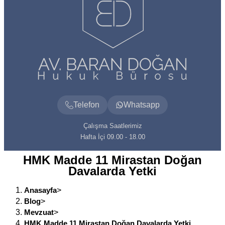
Telefon
Whatsapp
Çalışma Saatlerimiz
Hafta İçi 09.00 - 18.00
HMK Madde 11 Mirastan Doğan
Davalarda Yetki
Anasayfa
>
Blog
>
Mevzuat
>
HMK Madde 11 Mirastan Doğan Davalarda Yetki