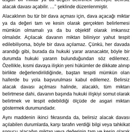
alacak davası açabilir. …" şeklinde düzenlenmiştir.
Alacaklının bu tür bir dava açması için, dava açacağı miktar
ya da değeri tam ve kesin olarak gerçekten belirlemesi
mümkün olmamalı ya da bu objektif olarak imkansız
olmalıdır. Açılacak davanın miktarı biliniyor yahut tespit
edilebiliyorsa, böyle bir dava açılamaz. Çünkü, her davada
arandığı gibi, burada da hukuki yarar aranacaktır, böyle bir
durumda hukuki yararın bulunduğundan söz edilemez.
Özellikle, kısmi davaya ilişkin yeni hükümler de dikkate alınıp
birlikte değerlendirildiğinde, baştan tespiti mümkün olan
hallerde bu yola başvurulması kabul edilemez. Belirsiz
alacak davası açılması halinde, alacaklı, tüm miktarı
belirtmese dahi, davanın başında hukuki ilişkiyi somut olarak
belirtmek ve tespit edebildiği ölçüde de asgari miktarı
göstermek durumundadır.
Aynı maddenin ikinci fıkrasında da, belirsiz alacak davası
açılabilen durumlarda, karşı tarafın verdiği bilgi veya tahkikat
sonucu alacağın miktarı veya değerinin tam ve kesin olarak