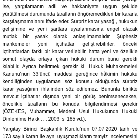
ise, yargılamanın adil ve hakkaniyete uygun şekilde
yürütülmesi durumunda tarafların öngöremedikleri bir kararla
karşılaşmamalarını ifade eder. Sürpriz karar yasağı, hukukun
gelişimine ve yeni şartlara uyarlanmasına engel olacak
mutlak bir yasak olarak anlaşılmamalıdır. Şüphesiz
mahkemeler yeni içtihatlar geliştirebilirler, önceki
içtihatlardan farklı bir karar verilebilir, hatta yeni ve özelikle
somut olayda ortaya çıkan hukuki durum bunu gerekli
kılabilir. Ayrıca belirtmek gerekir ki, Hukuk Muhakemeleri
Kanunu’nun 33’üncü maddesi gereğince hâkimin hukuku
kendiliğinden uygulaması söz konusu olduğunda sürpriz
karar yasağının ihlalinden söz edilemez. Bununla birlikte
mevcut içtihatlar dışında yeni bir görüş benimsenecekse,
öncelikle tarafların bu konuda bilgilendirmesi gerekir
(ÖZEKES, Muhammet, Medeni Usul Hukukunda Hukuki
Dinlenilme Hakkı, ... 2003, s. 185 vd.).
Yargıtay Birinci Başkanlık Kurulu’nun 07.07.2020 tarih ve
173 sayılı kararı ile aynı uyuşmazlıkların temyiz incelemesini