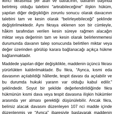
ikinci fıkrasında yer alan ve davacının, davanın başında
belirtmiş olduğu talebini “artırabileceğine” ilişkin hüküm,
yapılan diğer değişikliğin zorunlu sonucu olarak davacının
talebini tam ve kesin olarak “belirleyebileceği” şeklinde
değiştirilmektedir. Aynı fıkraya eklenen son bir cümleyle,
hâkim tarafından verilen kesin süreye rağmen alacağın
miktar veya değerinin tam ve kesin olarak belirlenmemesi
durumunda davanın talep sonucunda belirtilen miktar veya
değer üzerinden görülüp karara bağlanacağı açıkça hükme
bağlanmaktadır.
Maddede yapılan diğer değişiklikle, maddenin üçüncü fıkrası
yürürlükten kaldırılmaktadır. Bu fıkra, “Ayrıca, kısmi eda
davasının açılabildiği hâllerde, tespit davası da açılabilir ve
bu durumda hukuki yararın var olduğu kabul edilir.”
şeklindedir. Soyut bir şekilde değerlendirildiğinde fıkra
hükmünün kısmi dava veya tespit davasına ilişkin hükümler
arasında yer alması gerektiği düşünülebilir. Ancak fıkra,
belirsiz alacak davasını düzenleyen 107 nci madde içinde
düzenlenmiş ve “Ayrıca” ibaresiyle başlayarak maddenin