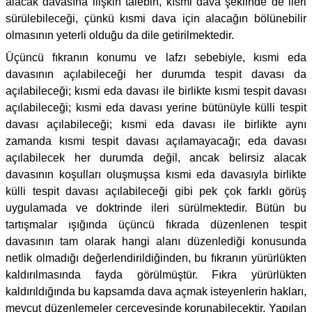
alacak davasına ilişkin talebin, kısmi dava şeklinde de ileri
sürülebileceği, çünkü kısmi dava için alacağın bölünebilir
olmasının yeterli olduğu da dile getirilmektedir.
Üçüncü fıkranın konumu ve lafzı sebebiyle, kısmi eda
davasının açılabileceği her durumda tespit davası da
açılabileceği; kısmi eda davası ile birlikte kısmi tespit davası
açılabileceği; kısmi eda davası yerine bütünüyle külli tespit
davası açılabileceği; kısmi eda davası ile birlikte aynı
zamanda kısmi tespit davası açılamayacağı; eda davası
açılabilecek her durumda değil, ancak belirsiz alacak
davasının koşulları oluşmuşsa kısmi eda davasıyla birlikte
külli tespit davası açılabileceği gibi pek çok farklı görüş
uygulamada ve doktrinde ileri sürülmektedir. Bütün bu
tartışmalar ışığında üçüncü fıkrada düzenlenen tespit
davasının tam olarak hangi alanı düzenlediği konusunda
netlik olmadığı değerlendirildiğinden, bu fıkranın yürürlükten
kaldırılmasında fayda görülmüştür. Fıkra yürürlükten
kaldırıldığında bu kapsamda dava açmak isteyenlerin hakları,
mevcut düzenlemeler çerçevesinde korunabilecektir. Yapılan