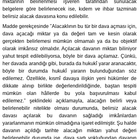
miktarının belirlenmesi işveren tarafından sunulacak
belgelere göre belirlenecek ise, kıdem ve ihbar tazminatı
belirsiz alacak davasına konu edilebilir.
Madde gerekçesinde "Alacaklının bu tür bir dava açması için,
dava açacağı miktar ya da değeri tam ve kesin olarak
gerçekten belirlemesi mümkün olmamalı ya da bu objektif
olarak imkânsız olmalıdır. Açılacak davanın miktarı biliniyor
yahut tespit edilebiliyorsa, böyle bir dava açılamaz. Çünkü,
her davada arandığı gibi, burada da hukukî yarar aranacaktır,
böyle bir durumda hukukî yararın bulunduğundan söz
edilemez. Özellikle, kısmî davaya ilişkin yeni hükümler de
dikkate alınıp birlikte değerlendirildiğinde, baştan tespiti
mümkün olan hâllerde bu yola başvurulması kabul
edilemez." şeklindeki açıklamayla, alacağın belirli veya
belirlenebilir nitelikte olması durumunda, belirsiz alacak
davası açılarak bu davanın sağladığı imkânlardan
yararlanmanın mümkün olmadığına işaret edilmiştir. Şu halde
davanın açıldığı tarihte alacağın miktarı yahut değeri
belirlenebilir durumda ise, dava şartı yokluğundan davanın