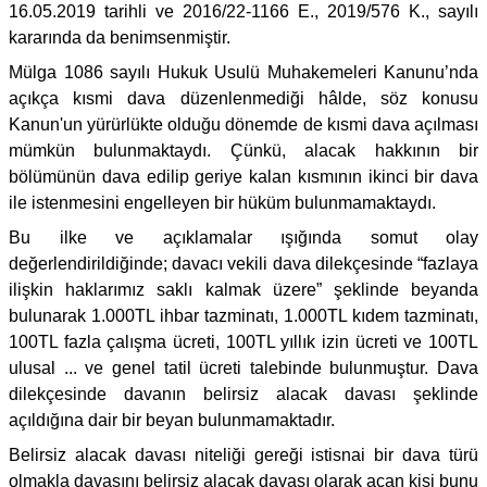
16.05.2019 tarihli ve 2016/22-1166 E., 2019/576 K., sayılı
kararında da benimsenmiştir.
Mülga 1086 sayılı Hukuk Usulü Muhakemeleri Kanunu’nda
açıkça kısmi dava düzenlenmediği hâlde, söz konusu
Kanun'un yürürlükte olduğu dönemde de kısmi dava açılması
mümkün bulunmaktaydı. Çünkü, alacak hakkının bir
bölümünün dava edilip geriye kalan kısmının ikinci bir dava
ile istenmesini engelleyen bir hüküm bulunmamaktaydı.
Bu ilke ve açıklamalar ışığında somut olay
değerlendirildiğinde; davacı vekili dava dilekçesinde “fazlaya
ilişkin haklarımız saklı kalmak üzere” şeklinde beyanda
bulunarak 1.000TL ihbar tazminatı, 1.000TL kıdem tazminatı,
100TL fazla çalışma ücreti, 100TL yıllık izin ücreti ve 100TL
ulusal ... ve genel tatil ücreti talebinde bulunmuştur. Dava
dilekçesinde davanın belirsiz alacak davası şeklinde
açıldığına dair bir beyan bulunmamaktadır.
Belirsiz alacak davası niteliği gereği istisnai bir dava türü
olmakla davasını belirsiz alacak davası olarak açan kişi bunu