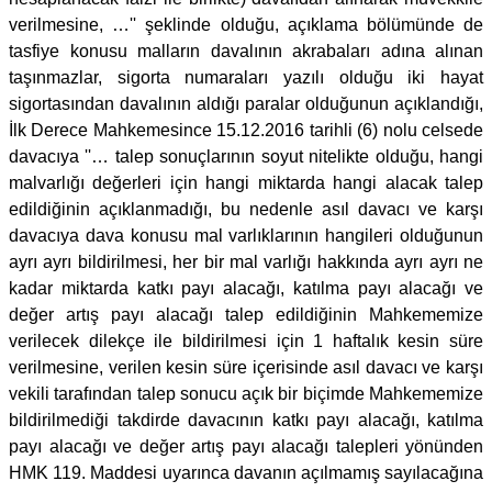
verilmesine, …'' şeklinde olduğu, açıklama bölümünde de
tasfiye konusu malların davalının akrabaları adına alınan
taşınmazlar, sigorta numaraları yazılı olduğu iki hayat
sigortasından davalının aldığı paralar olduğunun açıklandığı,
İlk Derece Mahkemesince 15.12.2016 tarihli (6) nolu celsede
davacıya ''… talep sonuçlarının soyut nitelikte olduğu, hangi
malvarlığı değerleri için hangi miktarda hangi alacak talep
edildiğinin açıklanmadığı, bu nedenle asıl davacı ve karşı
davacıya dava konusu mal varlıklarının hangileri olduğunun
ayrı ayrı bildirilmesi, her bir mal varlığı hakkında ayrı ayrı ne
kadar miktarda katkı payı alacağı, katılma payı alacağı ve
değer artış payı alacağı talep edildiğinin Mahkememize
verilecek dilekçe ile bildirilmesi için 1 haftalık kesin süre
verilmesine, verilen kesin süre içerisinde asıl davacı ve karşı
vekili tarafından talep sonucu açık bir biçimde Mahkememize
bildirilmediği takdirde davacının katkı payı alacağı, katılma
payı alacağı ve değer artış payı alacağı talepleri yönünden
HMK 119. Maddesi uyarınca davanın açılmamış sayılacağına