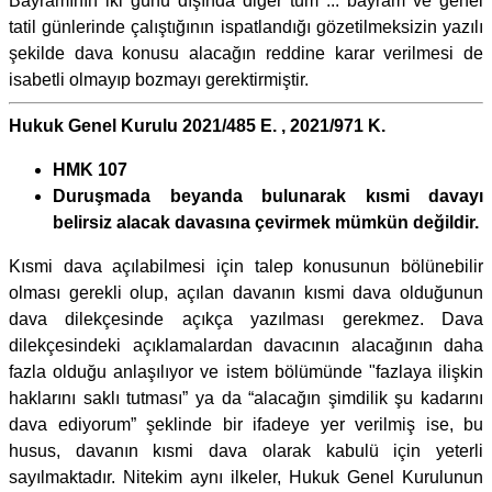
Bayramının iki günü dışında diğer tüm ... bayram ve genel
tatil günlerinde çalıştığının ispatlandığı gözetilmeksizin yazılı
şekilde dava konusu alacağın reddine karar verilmesi de
isabetli olmayıp bozmayı gerektirmiştir.
Hukuk Genel Kurulu 2021/485 E. , 2021/971 K.
HMK 107
Duruşmada beyanda bulunarak kısmi davayı
belirsiz alacak davasına çevirmek mümkün değildir.
Kısmi dava açılabilmesi için talep konusunun bölünebilir
olması gerekli olup, açılan davanın kısmi dava olduğunun
dava dilekçesinde açıkça yazılması gerekmez. Dava
dilekçesindeki açıklamalardan davacının alacağının daha
fazla olduğu anlaşılıyor ve istem bölümünde "fazlaya ilişkin
haklarını saklı tutması” ya da “alacağın şimdilik şu kadarını
dava ediyorum” şeklinde bir ifadeye yer verilmiş ise, bu
husus, davanın kısmi dava olarak kabulü için yeterli
sayılmaktadır. Nitekim aynı ilkeler, Hukuk Genel Kurulunun