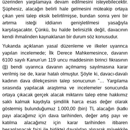
üzerinden yargılamaya devam edilmesini isteyebilecektir.
Şüphesiz, alacağın belirli hale gelmesini müteakip ortaya
çıkan yeni talep eksik belirtilmişse, bundan sonra yeni bir
artırma isteği iddianın genişletilmesi yasağıyla
karşılaşacaktır. Çünkü, bu halde belirsizlik değil, davacının
kendi ihmalinden kaynaklanan bir durum söz konusudur.
Yukarıda açıklanan yasal düzenleme ve ilkeler uyarınca
yapılan incelemede; İlk Derece Mahkemesince, davanın
6100 sayılı Kanun'un 119 uncu maddesinin birinci fıkrasının
(ğ) bendi uyarınca davanın açılmamış sayılmasına karar
verilmiş ise de, karar hatalı olmuştur. Şöyle ki, davacı-davalı
kadının dava dilekçesinin talep sonucunun ''… Yargılama
sırasında yapılacak araştırma ve incelemeler sonucunda
ortaya çıkacak gerçek alacak miktarını talep etme hakkımız
saklı kalmak kaydıyla şimdilik harca esas değer olarak
göstermiş bulunduğumuz 1.000,00 (bin) TL alacağın (katkı
payı alacağımız için dava tarihinden, değer artış payı ve
katılma alacağımız için karar tarihinden itibaren
hesaplanacak faizi ile birlikte) davalıdan alınarak müvekkile