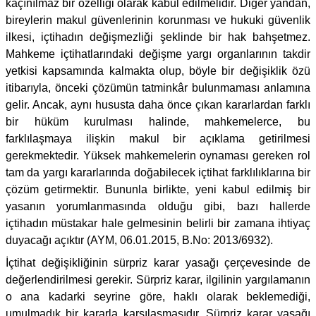
kaçınılmaz bir özelliği olarak kabul edilmelidir. Diğer yandan,
bireylerin makul güvenlerinin korunması ve hukuki güvenlik
ilkesi, içtihadın değişmezliği şeklinde bir hak bahşetmez.
Mahkeme içtihatlarındaki değişme yargı organlarının takdir
yetkisi kapsamında kalmakta olup, böyle bir değişiklik özü
itibarıyla, önceki çözümün tatminkâr bulunmaması anlamına
gelir. Ancak, aynı hususta daha önce çıkan kararlardan farklı
bir hüküm kurulması halinde, mahkemelerce, bu
farklılaşmaya ilişkin makul bir açıklama getirilmesi
gerekmektedir. Yüksek mahkemelerin oynaması gereken rol
tam da yargı kararlarında doğabilecek içtihat farklılıklarına bir
çözüm getirmektir. Bununla birlikte, yeni kabul edilmiş bir
yasanın yorumlanmasında olduğu gibi, bazı hallerde
içtihadın müstakar hale gelmesinin belirli bir zamana ihtiyaç
duyacağı açıktır (AYM, 06.01.2015, B.No: 2013/6932).
İçtihat değişikliğinin sürpriz karar yasağı çerçevesinde de
değerlendirilmesi gerekir. Sürpriz karar, ilgilinin yargılamanın
o ana kadarki seyrine göre, haklı olarak beklemediği,
umulmadık bir kararla karşılaşmasıdır. Sürpriz karar yasağı