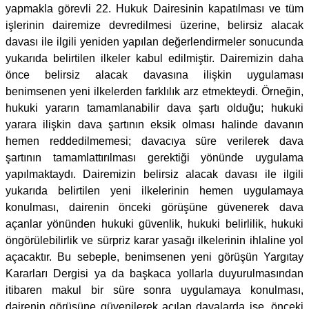
yapmakla görevli 22. Hukuk Dairesinin kapatılması ve tüm
işlerinin dairemize devredilmesi üzerine, belirsiz alacak
davası ile ilgili yeniden yapılan değerlendirmeler sonucunda
yukarıda belirtilen ilkeler kabul edilmiştir. Dairemizin daha
önce belirsiz alacak davasına ilişkin uygulaması
benimsenen yeni ilkelerden farklılık arz etmekteydi. Örneğin,
hukuki yararın tamamlanabilir dava şartı olduğu; hukuki
yarara ilişkin dava şartının eksik olması halinde davanın
hemen reddedilmemesi; davacıya süre verilerek dava
şartının tamamlattırılması gerektiği yönünde uygulama
yapılmaktaydı. Dairemizin belirsiz alacak davası ile ilgili
yukarıda belirtilen yeni ilkelerinin hemen uygulamaya
konulması, dairenin önceki görüşüne güvenerek dava
açanlar yönünden hukuki güvenlik, hukuki belirlilik, hukuki
öngörülebilirlik ve sürpriz karar yasağı ilkelerinin ihlaline yol
açacaktır. Bu sebeple, benimsenen yeni görüşün Yargıtay
Kararları Dergisi ya da başkaca yollarla duyurulmasından
itibaren makul bir süre sonra uygulamaya konulması,
dairenin görüşüne güvenilerek açılan davalarda ise, önceki