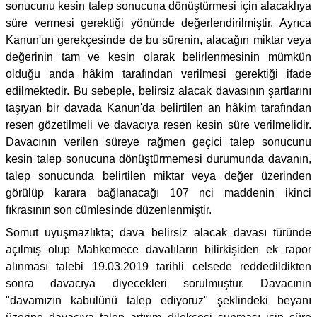
sonucunu kesin talep sonucuna dönüştürmesi için alacaklıya
süre vermesi gerektiği yönünde değerlendirilmiştir. Ayrıca
Kanun'un gerekçesinde de bu sürenin, alacağın miktar veya
değerinin tam ve kesin olarak belirlenmesinin mümkün
olduğu anda hâkim tarafından verilmesi gerektiği ifade
edilmektedir. Bu sebeple, belirsiz alacak davasının şartlarını
taşıyan bir davada Kanun'da belirtilen an hâkim tarafından
resen gözetilmeli ve davacıya resen kesin süre verilmelidir.
Davacının verilen süreye rağmen geçici talep sonucunu
kesin talep sonucuna dönüştürmemesi durumunda davanın,
talep sonucunda belirtilen miktar veya değer üzerinden
görülüp karara bağlanacağı 107 nci maddenin ikinci
fıkrasının son cümlesinde düzenlenmiştir.
Somut uyuşmazlıkta; dava belirsiz alacak davası türünde
açılmış olup Mahkemece davalıların bilirkişiden ek rapor
alınması talebi 19.03.2019 tarihli celsede reddedildikten
sonra davacıya diyecekleri sorulmuştur. Davacının
"davamızın kabulünü talep ediyoruz" şeklindeki beyanı