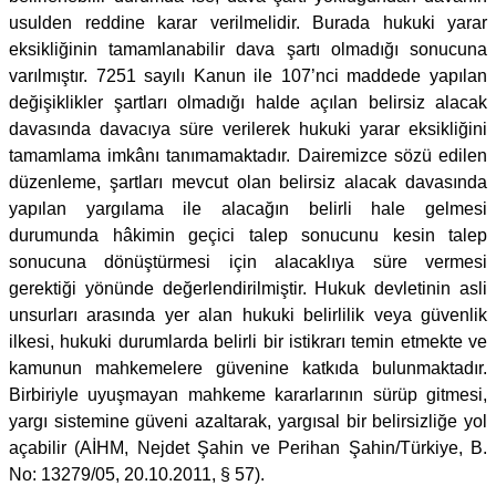
usulden reddine karar verilmelidir. Burada hukuki yarar
eksikliğinin tamamlanabilir dava şartı olmadığı sonucuna
varılmıştır. 7251 sayılı Kanun ile 107’nci maddede yapılan
değişiklikler şartları olmadığı halde açılan belirsiz alacak
davasında davacıya süre verilerek hukuki yarar eksikliğini
tamamlama imkânı tanımamaktadır. Dairemizce sözü edilen
düzenleme, şartları mevcut olan belirsiz alacak davasında
yapılan yargılama ile alacağın belirli hale gelmesi
durumunda hâkimin geçici talep sonucunu kesin talep
sonucuna dönüştürmesi için alacaklıya süre vermesi
gerektiği yönünde değerlendirilmiştir. Hukuk devletinin asli
unsurları arasında yer alan hukuki belirlilik veya güvenlik
ilkesi, hukuki durumlarda belirli bir istikrarı temin etmekte ve
kamunun mahkemelere güvenine katkıda bulunmaktadır.
Birbiriyle uyuşmayan mahkeme kararlarının sürüp gitmesi,
yargı sistemine güveni azaltarak, yargısal bir belirsizliğe yol
açabilir (AİHM, Nejdet Şahin ve Perihan Şahin/Türkiye, B.
No: 13279/05, 20.10.2011, § 57).