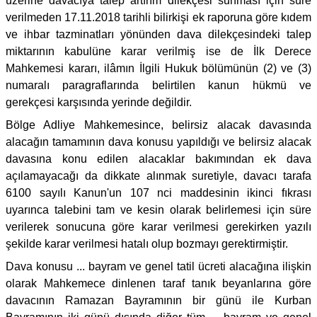
üzerine davacıya talep artırım dilekçesi sunması için süre
verilmeden 17.11.2018 tarihli bilirkişi ek raporuna göre kıdem
ve ihbar tazminatları yönünden dava dilekçesindeki talep
miktarının kabulüne karar verilmiş ise de İlk Derece
Mahkemesi kararı, ilâmın İlgili Hukuk bölümünün (2) ve (3)
numaralı paragraflarında belirtilen kanun hükmü ve
gerekçesi karşısında yerinde değildir.
Bölge Adliye Mahkemesince, belirsiz alacak davasında
alacağın tamamının dava konusu yapıldığı ve belirsiz alacak
davasına konu edilen alacaklar bakımından ek dava
açılamayacağı da dikkate alınmak suretiyle, davacı tarafa
6100 sayılı Kanun'un 107 nci maddesinin ikinci fıkrası
uyarınca talebini tam ve kesin olarak belirlemesi için süre
verilerek sonucuna göre karar verilmesi gerekirken yazılı
şekilde karar verilmesi hatalı olup bozmayı gerektirmiştir.
Dava konusu ... bayram ve genel tatil ücreti alacağına ilişkin
olarak Mahkemece dinlenen taraf tanık beyanlarına göre
davacının Ramazan Bayramının bir günü ile Kurban