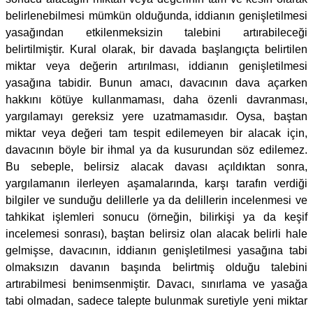
belirlenebilmesi mümkün olduğunda, iddianın genişletilmesi
yasağından etkilenmeksizin talebini artırabileceği
belirtilmiştir. Kural olarak, bir davada başlangıçta belirtilen
miktar veya değerin artırılması, iddianın genişletilmesi
yasağına tabidir. Bunun amacı, davacının dava açarken
hakkını kötüye kullanmaması, daha özenli davranması,
yargılamayı gereksiz yere uzatmamasıdır. Oysa, baştan
miktar veya değeri tam tespit edilemeyen bir alacak için,
davacının böyle bir ihmal ya da kusurundan söz edilemez.
Bu sebeple, belirsiz alacak davası açıldıktan sonra,
yargılamanın ilerleyen aşamalarında, karşı tarafın verdiği
bilgiler ve sunduğu delillerle ya da delillerin incelenmesi ve
tahkikat işlemleri sonucu (örneğin, bilirkişi ya da keşif
incelemesi sonrası), baştan belirsiz olan alacak belirli hale
gelmişse, davacının, iddianın genişletilmesi yasağına tabi
olmaksızın davanın başında belirtmiş olduğu talebini
artırabilmesi benimsenmiştir. Davacı, sınırlama ve yasağa
tabi olmadan, sadece talepte bulunmak suretiyle yeni miktar