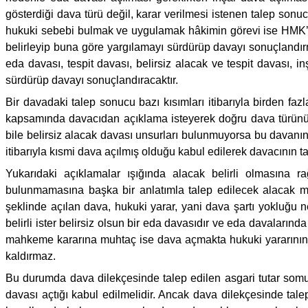
gösterdiği dava türü değil, karar verilmesi istenen talep so
hukuki sebebi bulmak ve uygulamak hâkimin görevi ise HMK’n
belirleyip buna göre yargılamayı sürdürüp davayı sonuçlandır
eda davası, tespit davası, belirsiz alacak ve tespit davası, i
sürdürüp davayı sonuçlandıracaktır.
Bir davadaki talep sonucu bazı kısımları itibarıyla birden faz
kapsamında davacıdan açıklama isteyerek doğru dava türünü 
bile belirsiz alacak davası unsurları bulunmuyorsa bu davan
itibarıyla kısmi dava açılmış olduğu kabul edilerek davacının t
Yukarıdaki açıklamalar ışığında alacak belirli olmasına
bulunmamasına başka bir anlatımla talep edilecek alacak m
şeklinde açılan dava, hukuki yarar, yani dava şartı yokluğu ne
belirli ister belirsiz olsun bir eda davasıdır ve eda davalar
mahkeme kararına muhtaç ise dava açmakta hukuki yararının bu
kaldırmaz.
Bu durumda dava dilekçesinde talep edilen asgari tutar somut
davası açtığı kabul edilmelidir. Ancak dava dilekçesinde tale