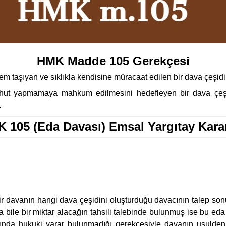
HMK Madde 105 Gerekçesi
ıyan ve sıklıkla kendisine müracaat edilen bir dava çeşidi ola
ahut yapmamaya mahkum edilmesini hedefleyen bir dava çeşid
.
 105 (Eda Davası) Emsal Yargıtay Karar
r davanın hangi dava çeşidini oluşturduğu davacının talep son
a bile bir miktar alacağın tahsili talebinde bulunmuş ise bu e
ında hukuki yarar bulunmadığı gerekçesiyle davanın usulden r