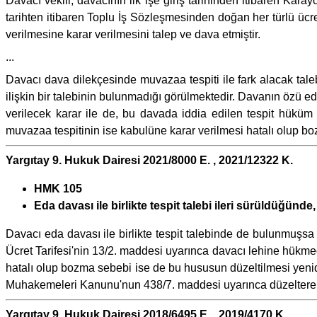
Davacı vekili, davacının ilk işe giriş tarihinden itibaren Kar
tarihten itibaren Toplu İş Sözleşmesinden doğan her türlü ücret
verilmesine karar verilmesini talep ve dava etmiştir.
...
Davacı dava dilekçesinde muvazaa tespiti ile fark alacak tale
ilişkin bir talebinin bulunmadığı görülmektedir. Davanın özü 
verilecek karar ile de, bu davada iddia edilen tespit hüküm 
muvazaa tespitinin ise kabulüne karar verilmesi hatalı olup boz
Yargıtay 9. Hukuk Dairesi 2021/8000 E. , 2021/12322 K.
HMK 105
Eda davası ile birlikte tespit talebi ileri sürüldüğünd
Davacı eda davası ile birlikte tespit talebinde de bulunmuşsa
Ücret Tarifesi'nin 13/2. maddesi uyarınca davacı lehine hükm
hatalı olup bozma sebebi ise de bu hususun düzeltilmesi ye
Muhakemeleri Kanunu'nun 438/7. maddesi uyarınca düzelterek
Yargıtay 9. Hukuk Dairesi 2018/6495 E. , 2019/4170 K.