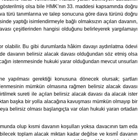
ış gösterilmiş olsa bile HMK’nın 33. maddesi kapsamında doğru
a türü tanımlarına ve talep sonucuna göre dava türünü doğru
inde yaptığı isimlendirmeyle bağlı olmaksızın açılan davanın,
 davası çeşitlerinden hangisi olduğunu belirleyerek yargılamayı
iyor olabilir. Bu gibi durumlarda hâkim davayı aydınlatma ödevi
de davanın belirsiz alacak davası olduğundan söz etmiş olsa
acağın istenmesinde hukuki yarar olduğundan mevcut unsurları
e yapılması gerektiği konusuna dönecek olursak; şartları
irlenmesinin mümkün olmasına rağmen belirsiz alacak davası
tilmek sureti ile açılan belirsiz alacak davası da alacak ister
çmaktan başka bir yolla alacağına kavuşması mümkün olmayıp bir
ya belirsiz olması başlangıçta var olan hukuki yararı ortadan
onumunda olup kısmi davanın koşulları yoksa davacının tam eda
lebilecek toplam alacak miktarı kadar değilse ve kısmî davanın