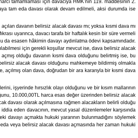
 harcı tamamlaması için davacıya HMK'nın 119. maddesinin 2.
davaya tam eda davası olarak devam edilmeli, aksi durumda ise
e, açılan davanın belirsiz alacak davası mı; yoksa kısmi dava mı
ası uyarınca, davacı tarafa bir haftalık kesin bir süre vermeli
 Bu da esasen hâkimin davayı aydınlatma ödevi kapsamındadır.
labilmesi için gerekli koşullar mevcut ise, dava belirsiz alacak
acı açmış olduğu davanın kısmi dava olduğunu belirtmiş ise, bu
 belirsiz alacak davası olduğunu mahkemeye bildirmiş olmakla
 açılmış olan dava, doğrudan bir ara kararıyla bir kısmi dava
rini, işyerinde hırsızlık olayı olduğunu ve bir kısım mallarının
duğunu, 10.000,00TL harca esas değer üzerinden belirsiz alacak
lacak davası olarak açılmasına rağmen alacakların belirli olduğu
i iddia eden davacının, mevcut yasal düzenlemeler karşısında
eki davayı açmakta hukuki yararının bulunmadığını söylemek
tam eda veya belirsiz alacak davası açmasında her zaman hukuki