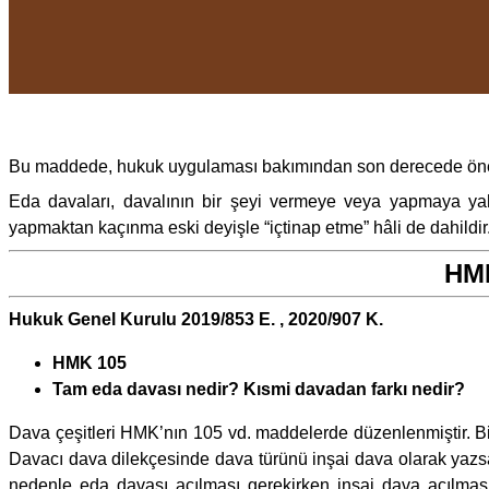
Bu maddede, hukuk uygulaması bakımından son derecede önem taş
Eda davaları, davalının bir şeyi vermeye veya yapmaya y
yapmaktan kaçınma eski deyişle “içtinap etme” hâli de dahildir
HMK
Hukuk Genel Kurulu 2019/853 E. , 2020/907 K.
HMK 105
Tam eda davası nedir? Kısmi davadan farkı nedir?
Dava çeşitleri HMK’nın 105 vd. maddelerde düzenlenmiştir. Bi
Davacı dava dilekçesinde dava türünü inşai dava olarak yazs
nedenle eda davası açılması gerekirken inşai dava açılmas