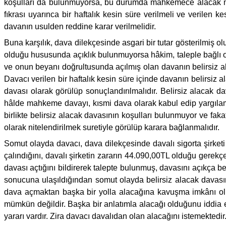
koşulları da bulunmuyorsa, bu durumda mahkemece alacak mik
fıkrası uyarınca bir haftalık kesin süre verilmeli ve verile
davanın usulden reddine karar verilmelidir.
Buna karşılık, dava dilekçesinde asgari bir tutar gösterilmiş o
olduğu hususunda açıklık bulunmuyorsa hâkim, taleple bağlı old
ve onun beyanı doğrultusunda açılmış olan davanın belirsiz 
Davacı verilen bir haftalık kesin süre içinde davanın belirsiz 
davası olarak görülüp sonuçlandırılmalıdır. Belirsiz alacak d
hâlde mahkeme davayı, kısmi dava olarak kabul edip yargılam
birlikte belirsiz alacak davasının koşulları bulunmuyor ve f
olarak nitelendirilmek suretiyle görülüp karara bağlanmalıdır.
Somut olayda davacı, dava dilekçesinde davalı sigorta şirketi i
çalındığını, davalı şirketin zararın 44.090,00TL olduğu gerek
davası açtığını bildirerek talepte bulunmuş, davasını açıkça be
sonucuna ulaşıldığından somut olayda belirsiz alacak davası
dava açmaktan başka bir yolla alacağına kavuşma imkânı ol
mümkün değildir. Başka bir anlatımla alacağı olduğunu iddia e
yararı vardır. Zira davacı davalıdan olan alacağını istemektedir