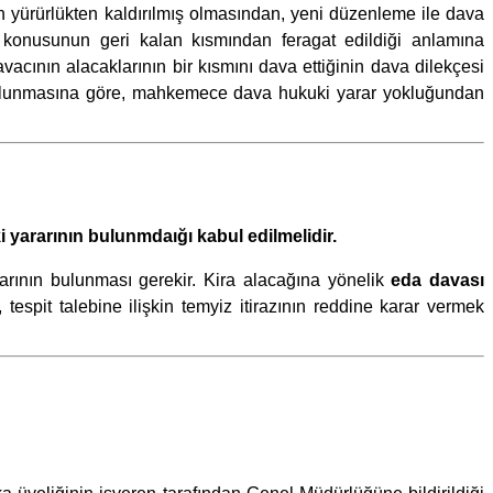
ın yürürlükten kaldırılmış olmasından, yeni düzenleme ile dava
p konusunun geri kalan kısmından feragat edildiği anlamına
acının alacaklarının bir kısmını dava ettiğinin dava dilekçesi
a bulunmasına göre, mahkemece dava hukuki yarar yokluğundan
 yararının bulunmdaığı kabul edilmelidir.
rının bulunması gerekir. Kira alacağına yönelik
eda davası
tespit talebine ilişkin temyiz itirazının reddine karar vermek