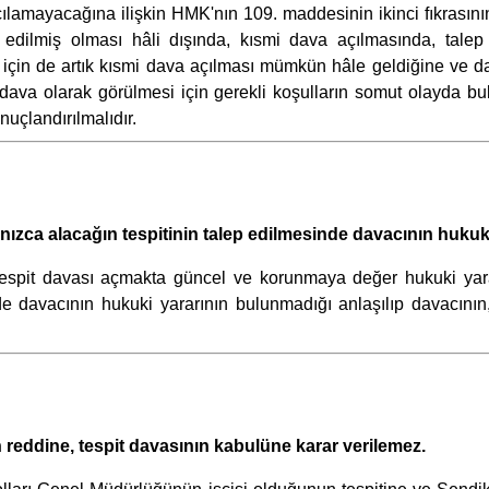
çılamayacağına ilişkin HMK'nın 109. maddesinin ikinci fıkrasın
 edilmiş olması hâli dışında, kısmi dava açılmasında, tale
r için de artık kısmi dava açılması mümkün hâle geldiğine ve dav
i dava olarak görülmesi için gerekli koşulların somut olayd
nuçlandırılmalıdır.
nızca alacağın tespitinin talep edilmesinde davacının hukuki
espit davası açmakta güncel ve korunmaya değer hukuki yara
e davacının hukuki yararının bulunmadığı anlaşılıp davacının, 
n reddine, tespit davasının kabulüne karar verilemez.