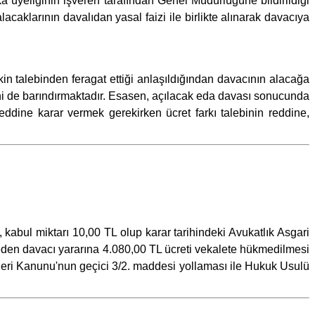
ka üyeliğinin işveren tarafından Genel Müdürlüğüne bildirildiği
acaklarının davalıdan yasal faizi ile birlikte alınarak davacıya
in talebinden feragat ettiği anlaşıldığından davacının alacağa
ini de barındırmaktadır. Esasen, açılacak eda davası sonucunda
eddine karar vermek gerekirken ücret farkı talebinin reddine,
kabul miktarı 10,00 TL olup karar tarihindeki Avukatlık Asgari
eden davacı yararına 4.080,00 TL ücreti vekalete hükmedilmesi
ri Kanunu'nun geçici 3/2. maddesi yollaması ile Hukuk Usulü