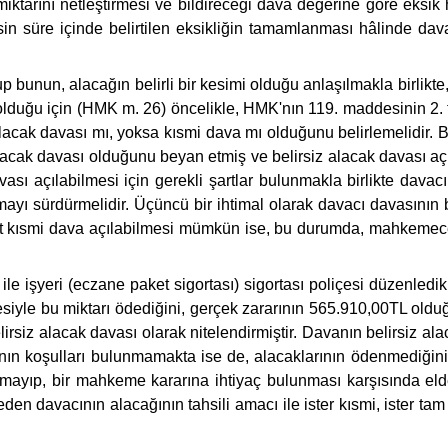
tarını netleştirmesi ve bildireceği dava değerine göre eksik
n kesin süre içinde belirtilen eksikliğin tamamlanması hâlinde 
lup bunun, alacağın belirli bir kesimi olduğu anlaşılmakla birlikt
uğu için (HMK m. 26) öncelikle, HMK'nın 119. maddesinin 2. fıkr
alacak davası mı, yoksa kısmi dava mı olduğunu belirlemelidir.
alacak davası olduğunu beyan etmiş ve belirsiz alacak davası açı
avası açılabilmesi için gerekli şartlar bulunmakla birlikte dav
ayı sürdürmelidir. Üçüncü bir ihtimal olarak davacı davasının
akat kısmi dava açılabilmesi mümkün ise, bu durumda, mahkemece,
le işyeri (eczane paket sigortası) sigortası poliçesi düzenledikle
çesiyle bu miktarı ödediğini, gerçek zararının 565.910,00TL ol
lirsiz alacak davası olarak nitelendirmiştir. Davanın belirsiz a
nın koşulları bulunmamakta ise de, alacaklarının ödenmediğin
mayıp, bir mahkeme kararına ihtiyaç bulunması karşısında eld
den davacının alacağının tahsili amacı ile ister kısmi, ister 
.