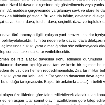
nucudur. Nasıl ki dava dilekçesinde hiç gösterilmemiş veya yanl
ın 32. maddesi çerçevesinde yargılamayı sevk ve idare ile dav
mak da hâkimin görevidir. Bu konuda hâkim, davacının dilekçes
nşai dava, kısmi dava, terditli dava, seçimlik dava ve topluluk
la dava türü tanımıyla ilgili, çakışan yani benzer unsurlar içer
belirleyebilecektir. Tüm bu nedenlerle davacı dava dilekçesin
ın açılmasında hukuki yarar olmadığından söz edilemeyecek al
alep sonucu hakkında karar verilebilecektir.
 rağmen belirsiz alacak davasına konu edilmesi durumunda n
iktarının davanın açıldığı anda tam ve kesin bir biçimde bel
deni ile usulden hemen reddedilmemelidir. Zira bir miktar belir
ında hukuki yarar var kabul edilir. Öte yandan davacının dava a
lunduğu tartışmasızdır. Başka bir anlatımla alacağın belirli ve
 olayın özelliklerine göre talep edilebilecek alacak tutarı k
p edilen asgari tutar somut olayın özelliklerine göre talep edi