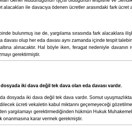
ayolları Genel Müdürlüğünün işçisi olduğunun tespitine ve Sendi
 alacakları ile davacıya ödenen ücretler arasındaki fark ücret al
binde bulunmuş ise de, yargılama sırasında fark alacaklara ilişk
eda davası olup her eda davası aynı zamanda içinde tespit taleb
altına alınacaktır. Hal böyle iken, feragat nedeniyle davanın r
mayı gerektirmiştir.
e, dosyada iki dava değil tek dava olan eda davası vardır.
 da dosyada iki dava değil tek dava vardır. Somut uyuşmazlıkta, 
edilecek ücreti vekaletin kabul miktarını geçemeyeceği gözetilm
niden yargılamayı gerektirmediğinden hükmün Hukuk Muhakemele
 onanmasına karar vermek gerekmiştir.