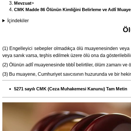
Mevzuat
>
CMK Madde 86 Ölünün Kimliğini Belirleme ve Adlî Muay
İçindekiler
Öl
(1) Engelleyici sebepler olmadıkça ölü muayenesinden veya oto
veya sanık varsa, teşhis edilmek üzere ölü ona da gösterilebilir
(2) Ölünün adlî muayenesinde tıbbî belirtiler, ölüm zamanı ve ö
(3) Bu muayene, Cumhuriyet savcısının huzurunda ve bir hekim 
5271 sayılı CMK (Ceza Muhakemesi Kanunu) Tam Metin