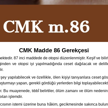
CMK Madde 86 Gerekçesi
edir. 87 inci maddede de otopsi düzenlenmiştir. Keşif ve bilirk
nden ve otopsi iyi yapılmadığında ceset dağılacak ve delille
r.
y yapılabilecek ve özellikle, ölen kişiyi tanıyanlara ceset gös
uşturmayı yapan, gerekli gördüğü yerlerden bilgi toplayabilecekti
r. Bu muayenede, tıbbî belirtiler, ölüm zamanı ve ölüm nedenini 
ılan işlemdir.
sının istemi üzerine buna hâkim, gecikmesinde sakınca bulunan