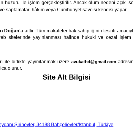
n huzuru ile işlem gerçekleştirilir. Ancak ölüm nedeni açık ise
 ve saptamaları hâkim veya Cumhuriyet savcısı kendisi yapar.
an Doğan
’a aittir. Tüm makaleler hak sahipliğinin tescili amac
eb sitelerinde yayınlanması halinde hukuki ve cezai işlem ya
i ile birlikte yayımlanmak üzere
avukatbd@gmail.com
adresin
ica olunur.
Site Alt Bilgisi
danı Şirinevler, 34188 Bahçelievler/İstanbul, Türkiye