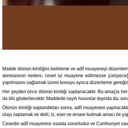
Madde ölünün kimliğini belirleme ve adlî muayeneyi düzenlemekt
alınmasının nedeni, ceset iyi muayene edilmezse çürüyeceği
yapılmasını sağlamak üzere konuyu ayrıca düzenleme gereğidi
Her şeyden önce ölünün kimliği saptanacaktır. Bu amaçla her şe
da ölü gösterilecektir. Maddede sayılı hususlar dışında da, sor
Ölünün kimliği saptandıktan sonra, adlî muayenesi yapılacaktı
olayı saptamak ve delil, iz, eser ve emare bulmak amacı ile yap
Cesedin adlî muayenesi esasta zorunludur ve Cumhuriyet savcı