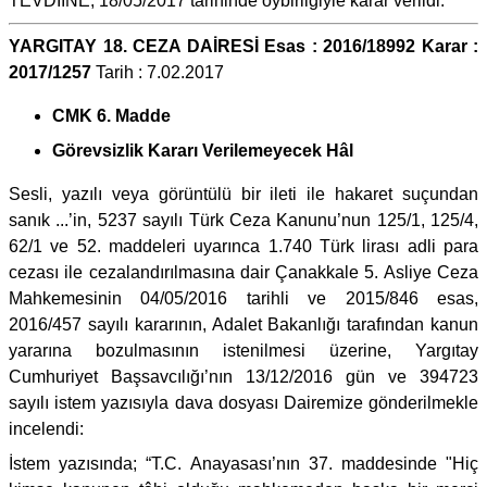
TEVDİİNE, 18/05/2017 tarihinde oybirliğiyle karar verildi.
YARGITAY 18. CEZA DAİRESİ Esas : 2016/18992 Karar :
2017/1257
Tarih : 7.02.2017
CMK 6. Madde
Görevsizlik Kararı Verilemeyecek Hâl
Sesli, yazılı veya görüntülü bir ileti ile hakaret suçundan
sanık ...’in, 5237 sayılı Türk Ceza Kanunu’nun 125/1, 125/4,
62/1 ve 52. maddeleri uyarınca 1.740 Türk lirası adli para
cezası ile cezalandırılmasına dair Çanakkale 5. Asliye Ceza
Mahkemesinin 04/05/2016 tarihli ve 2015/846 esas,
2016/457 sayılı kararının, Adalet Bakanlığı tarafından kanun
yararına bozulmasının istenilmesi üzerine, Yargıtay
Cumhuriyet Başsavcılığı’nın 13/12/2016 gün ve 394723
sayılı istem yazısıyla dava dosyası Dairemize gönderilmekle
incelendi:
İstem yazısında; “T.C. Anayasası’nın 37. maddesinde "Hiç