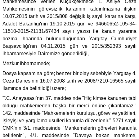
Mahkemesince verilen Küçükçekmece 1. Asliye Ceza
Mahkemesinin görevsizlik kararının kaldırılmasına ilişkin
10.07.2015 tarih ve 2015/808 değişik iş sayılı kararına karşı,
Adalet Bakanlığı'nın 19.10.2015 gün ve 94660652-105-34-
11510-2015-21131/67434 sayılı yazısı ile kanun yararına
bozma ihbarında bulunulduğundan Yargıtay Cumhuriyet
Başsavcılığı'nın 04.11.2015 gün ve 2015/352393 sayılı
ihbarnamesiyle Dairemize gönderildiği,
Mezkur ihbarnamede;
Dosya kapsamına göre; benzer bir olay sebebiyle Yargıtay 4.
Ceza Dairesinin 16.07.2008 tarih ve 2008/7210-16565 sayılı
ilamında da belirtildiği üzere;
T.C. Anayasası’nın 37. maddesinde "Hiç kimse kanunen tabi
olduğu mahkemeden başka bir merci önüne çıkarılamaz."
142. maddesinde "Mahkemelerin kuruluşu, görev ve yetkileri,
işleyişi ve yargılama usulleri kanunla düzenlenir." 5271 sayılı
CMK'nın 3/1. maddesinde "Mahkemelerin görevleri kanunla
belirlenir.", 4/1. maddesinde "Davaya bakan mahkeme,