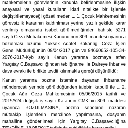
mahkemelerin görevlerinin kanunla belirlenmesine ilişkin
anayasal ve yasal kuralların idari nitelikte bir işlemle
değiştirilemeyeceği gözetilmeden ... 1. Çocuk Mahkemesinin
görevsizlik kararının kaldırılması yerine, yazılı şekilde karar
verilmiş olmasında isabet görülmediğinden bahisle 5271
sayılı Ceza Muhakemesi Kanunu’nun 309. maddesi uyarınca
bozulması lüzumu Yüksek Adalet Bakanlığı Ceza İşleri
Genel Müdürlüğünün 09/04/2017 gün ve 94660652-105-34-
2076-2017-Kyb sayılı Kanun yararına bozmaya atfen
Yargıtay C.Başsavcılığından tebliğname ile Daireye ihbar ve
dava evrakı ile birlikte tevdii kılınmakla gereği düşünüldü:
Kanun yararına bozma istemine dayanan ihbarname
münderecatı yerinde görüldüğünden talebin kabulü ile ... 2.
Çocuk Ağır Ceza Mahkemesinin 05/06/2015 tarihli ve
2015/524 değişik iş sayılı Kararının CMK'nın 309. maddesi
uyarınca BOZULMASINA, bozma sebebine nazaran
müteakip işlemlerin merciince yapılmasına, dosyanın
mahalline gönderilmesi için Yargıtay C.Başsavcılığına