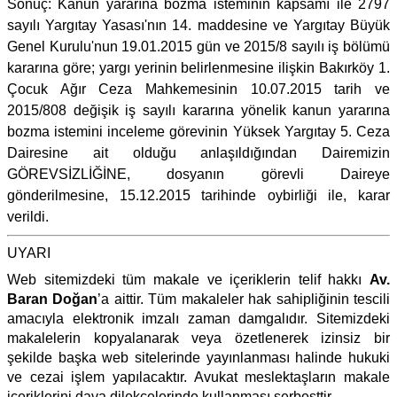
Sonuç: Kanun yararına bozma isteminin kapsamı ile 2797
sayılı Yargıtay Yasası'nın 14. maddesine ve Yargıtay Büyük
Genel Kurulu'nun 19.01.2015 gün ve 2015/8 sayılı iş bölümü
kararına göre; yargı yerinin belirlenmesine ilişkin Bakırköy 1.
Çocuk Ağır Ceza Mahkemesinin 10.07.2015 tarih ve
2015/808 değişik iş sayılı kararına yönelik kanun yararına
bozma istemini inceleme görevinin Yüksek Yargıtay 5. Ceza
Dairesine ait olduğu anlaşıldığından Dairemizin
GÖREVSİZLİĞİNE, dosyanın görevli Daireye
gönderilmesine, 15.12.2015 tarihinde oybirliği ile, karar
verildi.
UYARI
Web sitemizdeki tüm makale ve içeriklerin telif hakkı
Av.
Baran Doğan
’a aittir. Tüm makaleler hak sahipliğinin tescili
amacıyla elektronik imzalı zaman damgalıdır. Sitemizdeki
makalelerin kopyalanarak veya özetlenerek izinsiz bir
şekilde başka web sitelerinde yayınlanması halinde hukuki
ve cezai işlem yapılacaktır. Avukat meslektaşların makale
içeriklerini dava dilekçelerinde kullanması serbesttir.