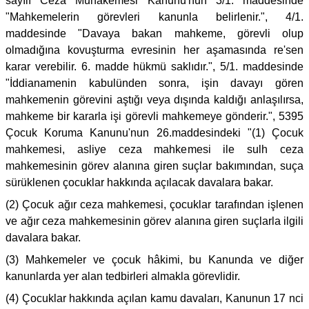
sayılı Ceza Muhakemesi Kanunu'nun 3/1. maddesinde
"Mahkemelerin görevleri kanunla belirlenir.", 4/1.
maddesinde "Davaya bakan mahkeme, görevli olup
olmadığına kovuşturma evresinin her aşamasında re'sen
karar verebilir. 6. madde hükmü saklıdır.", 5/1. maddesinde
"İddianamenin kabulünden sonra, işin davayı gören
mahkemenin görevini aştığı veya dışında kaldığı anlaşılırsa,
mahkeme bir kararla işi görevli mahkemeye gönderir.", 5395
Çocuk Koruma Kanunu'nun 26.maddesindeki "(1) Çocuk
mahkemesi, asliye ceza mahkemesi ile sulh ceza
mahkemesinin görev alanına giren suçlar bakımından, suça
sürüklenen çocuklar hakkında açılacak davalara bakar.
(2) Çocuk ağır ceza mahkemesi, çocuklar tarafından işlenen
ve ağır ceza mahkemesinin görev alanına giren suçlarla ilgili
davalara bakar.
(3) Mahkemeler ve çocuk hâkimi, bu Kanunda ve diğer
kanunlarda yer alan tedbirleri almakla görevlidir.
(4) Çocuklar hakkında açılan kamu davaları, Kanunun 17 nci