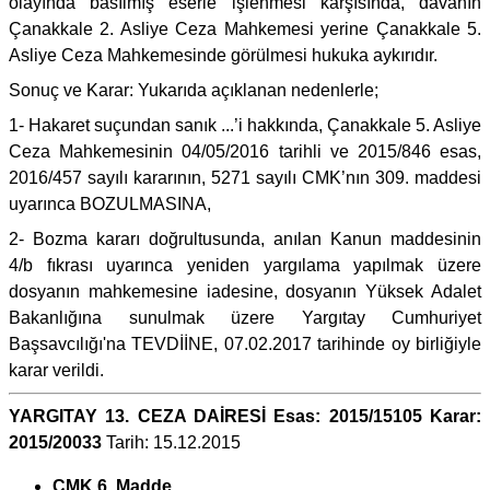
olayında basılmış eserle işlenmesi karşısında, davanın
Çanakkale 2. Asliye Ceza Mahkemesi yerine Çanakkale 5.
Asliye Ceza Mahkemesinde görülmesi hukuka aykırıdır.
Sonuç ve Karar: Yukarıda açıklanan nedenlerle;
1- Hakaret suçundan sanık ...’i hakkında, Çanakkale 5. Asliye
Ceza Mahkemesinin 04/05/2016 tarihli ve 2015/846 esas,
2016/457 sayılı kararının, 5271 sayılı CMK’nın 309. maddesi
uyarınca BOZULMASINA,
2- Bozma kararı doğrultusunda, anılan Kanun maddesinin
4/b fıkrası uyarınca yeniden yargılama yapılmak üzere
dosyanın mahkemesine iadesine, dosyanın Yüksek Adalet
Bakanlığına sunulmak üzere Yargıtay Cumhuriyet
Başsavcılığı'na TEVDİİNE, 07.02.2017 tarihinde oy birliğiyle
karar verildi.
YARGITAY 13. CEZA DAİRESİ Esas: 2015/15105 Karar:
2015/20033
Tarih: 15.12.2015
CMK 6. Madde