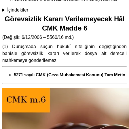
İçindekiler
Görevsizlik Kararı Verilemeyecek Hâl
CMK Madde 6
(Değişik: 6/12/2006 – 5560/16 md.)
(1) Duruşmada suçun hukukî niteliğinin değiştiğinden
bahisle görevsizlik kararı verilerek dosya alt dereceli
mahkemeye gönderilemez.
5271 sayılı CMK (Ceza Muhakemesi Kanunu) Tam Metin