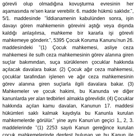
görevli olup olmadığına kovuşturma evresinin her
aşamasında re'sen karar verebilir. 6. madde hükmü saklıdır.",
5/1. maddesinde "İddianamenin kabulünden sonra, işin
davayı gören mahkemenin görevini aştığı veya dışında
kaldığı anlaşılırsa, mahkeme bir kararla işi görevli
mahkemeye gönderir.", 5395 Çocuk Koruma Kanunu'nun 26.
maddesindeki "(1) Çocuk mahkemesi, asliye ceza
mahkemesi ile sulh ceza mahkemesinin görev alanına giren
suçlar bakımından, suça sürüklenen çocuklar hakkında
açılacak davalara bakar. (2) Çocuk ağır ceza mahkemesi,
çocuklar tarafından işlenen ve ağır ceza mahkemesinin
görev alanına giren suçlarla ilgili davalara bakar. (3)
Mahkemeler ve çocuk hakimi, bu Kanunda ve diğer
kanunlarda yer alan tedbirleri almakla görevlidir. (4) Çocuklar
hakkında açılan kamu davaları, Kanunun 17. maddesi
hükümleri saklı kalmak kaydıyla bu Kanunla kurulan
mahkemelerde görülür." yine aynı Kanun'un geçici 1,, 2, 3.
maddelerinde "(1) 2253 sayılı Kanun gereğince kurulan
çocuk mahkemelerinde derdest bulunan ve bu Kanun ile