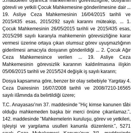
3.maddeleri uyarınca mahkemenin görevsizliğine, dosyanın
görevli ve yetkili Çocuk Mahkemesine gönderilmesine dair ...
19. Asliye Ceza Mahkemesinin 16/04/2015 tarihli ve
2015/435 esas, 2015/292 sayılı kararını müteakip, ... 1.
Çocuk Mahkemesinin 26/05/2015 tarihli ve 2015/435 esas,
2015/298 sayılı kararıyla mahkemenin görevsizliğine karar
vermesi üzerine ortaya çıkan olumsuz görev uyuşmazlığının
giderilmesi amacıyla dosyanın gönderildiği ... 2. Çocuk Ağır
Ceza Mahkemesince verilen ... 19. Asliye Ceza
Mahkemesinin görevsizlik kararının kaldırılmasına ilişkin
05/06/2015 tarihli ve 2015/524 değişik iş sayılı kararın;
Dosya kapsamına göre, benzer bir olay sebebiyle Yargıtay 4.
Ceza Dairesinin 16/07/2008 tarihli ve 2008/7210-16565
sayılı ilâmında da belirtildiği üzere;
T.C. Anayasası’nın 37. maddesinde "Hiç kimse kanunen tâbi
olduğu mahkemeden başka bir merci önüne çıkarılamaz.",
142. maddesinde "Mahkemelerin kuruluşu, görev ve yetkileri,
işleyişi ve yargılama usulleri kanunla düzenlenir.", 5271