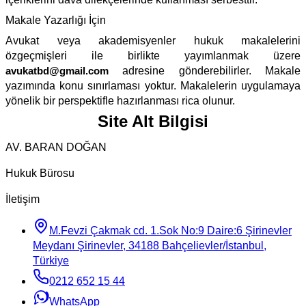
Makale Yazarlığı İçin
Avukat veya akademisyenler hukuk makalelerini
özgeçmişleri ile birlikte yayımlanmak üzere
avukatbd@gmail.com
adresine gönderebilirler. Makale
yazımında konu sınırlaması yoktur. Makalelerin uygulamaya
yönelik bir perspektifle hazırlanması rica olunur.
Site Alt Bilgisi
AV. BARAN DOĞAN
Hukuk Bürosu
İletişim
M.Fevzi Çakmak cd. 1.Sok No:9 Daire:6 Şirinevler
Meydanı Şirinevler, 34188 Bahçelievler/İstanbul,
Türkiye
0212 652 15 44
WhatsApp