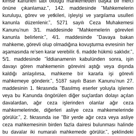
kimse kanunen tâbi olduğu mahkemeden başka bir merci
önüne çıkarılamaz.", 142. maddesinde "Mahkemelerin
kuruluşu, görev ve yetkileri, işleyişi ve yargılama usulleri
kanunla düzenlenir.", 5271 sayılı Ceza Muhakemesi
Kanunu'nun 3/1. maddesinde "Mahkemelerin görevleri
kanunla belirlenir.", 4/1. maddesinde "Davaya bakan
mahkeme, görevli olup olmadığına kovuşturma evresinin her
aşamasında re'sen karar verebilir. 6. madde hükmü saklıdır.",
5/1. maddesinde "İddianamenin kabulünden sonra, işin
davayı gören mahkemenin görevini aştığı veya dışında
kaldığı anlaşılırsa, mahkeme bir kararla işi görevli
mahkemeye gönderir.", 5187 sayılı Basın Kanunu'nun 27.
maddesinin 1. fıkrasında "Basılmış eserler yoluyla işlenen
veya bu Kanunda öngörülen diğer suçlardan dolayı açılan
davalardan, ağır ceza işlerinden olanlar ağır ceza
mahkemelerinde, diğerleri asliye ceza mahkemelerinde
görülür.", 2. fıkrasında ise "Bir yerde ağır ceza veya asliye
ceza mahkemesinin birden fazla dairesi bulunması halinde
bu davalar iki numaralı mahkemede görülür.", şeklindeki