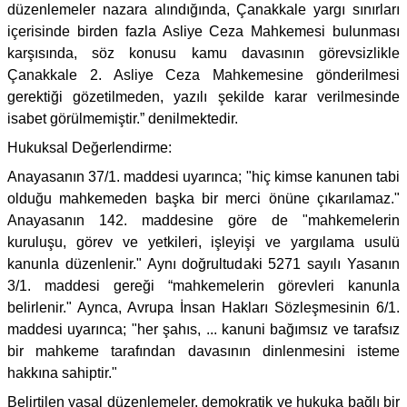
düzenlemeler nazara alındığında, Çanakkale yargı sınırları
içerisinde birden fazla Asliye Ceza Mahkemesi bulunması
karşısında, söz konusu kamu davasının görevsizlikle
Çanakkale 2. Asliye Ceza Mahkemesine gönderilmesi
gerektiği gözetilmeden, yazılı şekilde karar verilmesinde
isabet görülmemiştir.” denilmektedir.
Hukuksal Değerlendirme:
Anayasanın 37/1. maddesi uyarınca; "hiç kimse kanunen tabi
olduğu mahkemeden başka bir merci önüne çıkarılamaz."
Anayasanın 142. maddesine göre de "mahkemelerin
kuruluşu, görev ve yetkileri, işleyişi ve yargılama usulü
kanunla düzenlenir." Aynı doğrultudaki 5271 sayılı Yasanın
3/1. maddesi gereği “mahkemelerin görevleri kanunla
belirlenir." Aynca, Avrupa İnsan Hakları Sözleşmesinin 6/1.
maddesi uyarınca; "her şahıs, ... kanuni bağımsız ve tarafsız
bir mahkeme tarafından davasının dinlenmesini isteme
hakkına sahiptir."
Belirtilen yasal düzenlemeler, demokratik ve hukuka bağlı bir