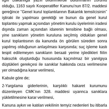
ilgili Bakanlığa yazılı bildirimlerde bulunmanın zorunlu
olduğu, 1163 sayılı Kooperatifler Kanunu'nun 87/2. maddesi
gereğince ''Genel kurul toplantılarının Bakanlık temsilcisinin''
iştiraki ile yapılması gerektiği ve bunun da genel kurul
toplantısı yapmak açısından yönetim kurulu üyelerinin iradesi
dışında zaman açısından idarenin tensibine bağlı olması,
yine sanıkların yönetim kuruluna seçilmiş oldukları genel
kurul toplantısının da kanunda ön görülen süreden sonra
yapılmış olduğunun anlaşılması karşısında; suç işleme kastı
tespit edilemeyen sanıkların beraati yerine işledikleri fiilin
haksızlık oluşturduğu hususunda kaçınılmaz bir yanılgıya
düştükleri gerekçesi ile sanıklar hakkında ceza verilmesine
yer olmadığına karar verilmesi,
Kabule göre de;
2-Yargılama giderlerinin, karşılıklı hakaret kurumunu
düzenleyen CMK'nın 328. maddesi uyarınca sanıklara
yükletilmesine karar verilmesi,
Kanuna aykırı ve katılan vekilinin temyiz nedenleri bu itibarla