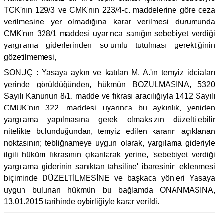
TCK'nın 129/3 ve CMK'nın 223/4-c. maddelerine göre ceza
verilmesine yer olmadığına karar verilmesi durumunda
CMK'nın 328/1 maddesi uyarınca sanığın sebebiyet verdiği
yargılama giderlerinden sorumlu tutulması gerektiğinin
gözetilmemesi,
SONUÇ : Yasaya aykırı ve katılan M. A.'ın temyiz iddiaları
yerinde görüldüğünden, hükmün BOZULMASINA, 5320
Sayılı Kanunun 8/1. madde ve fıkrası aracılığıyla 1412 Sayılı
CMUK'nın 322. maddesi uyarınca bu aykırılık, yeniden
yargılama yapılmasına gerek olmaksızın düzeltilebilir
nitelikte bulunduğundan, temyiz edilen kararın açıklanan
noktasının; tebliğnameye uygun olarak, yargılama gideriyle
ilgili hüküm fıkrasının çıkarılarak yerine, 'sebebiyet verdiği
yargılama giderinin sanıktan tahsiline' ibaresinin eklenmesi
biçiminde DÜZELTİLMESİNE ve başkaca yönleri Yasaya
uygun bulunan hükmün bu bağlamda ONANMASINA,
13.01.2015 tarihinde oybirliğiyle karar verildi.