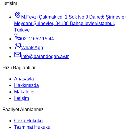
İletişim
M.Fevzi Çakmak cd. 1.Sok No:9 Daire:6 Şirinevler
Meydanı Şirinevler, 34188 Bahçelievler/İstanbul,
Türkiye
0212 652 15 44
WhatsApp
info@barandogan.av.tr
Hızlı Bağlantılar
Anasayfa
Hakkımızda
Makaleler
İletişim
Faaliyet Alanlarımız
Ceza Hukuku
Tazminat Hukuku