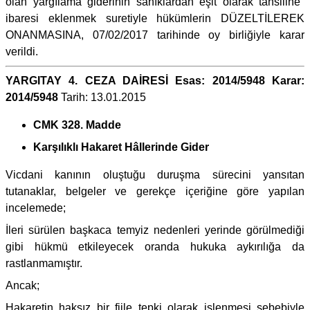
olan yargılama giderinin sanıklardan eşit olarak tahsiline"
ibaresi eklenmek suretiyle hükümlerin DÜZELTİLEREK
ONANMASINA, 07/02/2017 tarihinde oy birliğiyle karar
verildi.
YARGITAY 4. CEZA DAİRESİ Esas: 2014/5948 Karar:
2014/5948
Tarih: 13.01.2015
CMK 328. Madde
Karşılıklı Hakaret Hâllerinde Gider
Vicdani kanının oluştuğu duruşma sürecini yansıtan
tutanaklar, belgeler ve gerekçe içeriğine göre yapılan
incelemede;
İleri sürülen başkaca temyiz nedenleri yerinde görülmediği
gibi hükmü etkileyecek oranda hukuka aykırılığa da
rastlanmamıştır.
Ancak;
Hakaretin haksız bir fiile tepki olarak işlenmesi sebebiyle