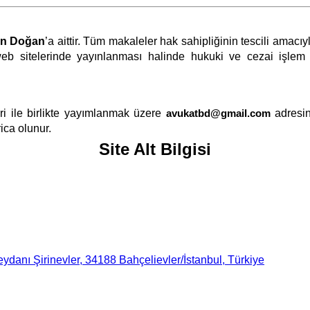
an Doğan
’a aittir. Tüm makaleler hak sahipliğinin tescili amac
eb sitelerinde yayınlanması halinde hukuki ve cezai işlem ya
i ile birlikte yayımlanmak üzere
avukatbd@gmail.com
adresin
ica olunur.
Site Alt Bilgisi
danı Şirinevler, 34188 Bahçelievler/İstanbul, Türkiye