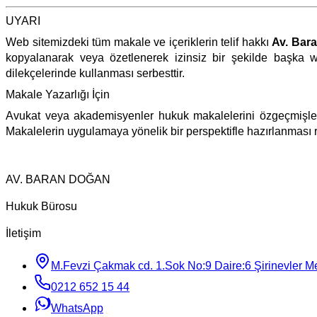
UYARI
Web sitemizdeki tüm makale ve içeriklerin telif hakkı
Av. Bar
kopyalanarak veya özetlenerek izinsiz bir şekilde başka w
dilekçelerinde kullanması serbesttir.
Makale Yazarlığı İçin
Avukat veya akademisyenler hukuk makalelerini özgeçmişler
Makalelerin uygulamaya yönelik bir perspektifle hazırlanması r
AV. BARAN DOĞAN
Hukuk Bürosu
İletişim
M.Fevzi Çakmak cd. 1.Sok No:9 Daire:6 Şirinevler Mey
0212 652 15 44
WhatsApp