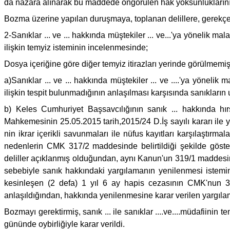
da nazara alınarak bu maddede öngörülen hak yoksunlukların
Bozma üzerine yapılan duruşmaya, toplanan delillere, gerekçe
2-Sanıklar ... ve ... hakkında müştekiler ... ve...'ya yönelik
ilişkin temyiz isteminin incelenmesinde;
Dosya içeriğine göre diğer temyiz itirazları yerinde görülmemiş
a)Sanıklar ... ve ... hakkında müştekiler ... ve ....'ya yöneli
ilişkin tespit bulunmadığının anlaşılması karşısında sanıkların
b) Keles Cumhuriyet Başsavcılığının sanık ... hakkında hı
Mahkemesinin 25.05.2015 tarih,2015/24 D.İş sayılı kararı ile ya
nin ikrar içerikli savunmaları ile nüfus kayıtları karşılaştır
nedenlerin CMK 317/2 maddesinde belirtildiği şekilde göster
deliller açıklanmış olduğundan, aynı Kanun'un 319/1 maddesin
sebebiyle sanık hakkındaki yargılamanın yenilenmesi istemi
kesinleşen (2 defa) 1 yıl 6 ay hapis cezasının CMK'nun 31
anlaşıldığından, hakkında yenilenmesine karar verilen yargıl
Bozmayı gerektirmiş, sanık ... ile sanıklar ....ve....müdafii
gününde oybirliğiyle karar verildi.