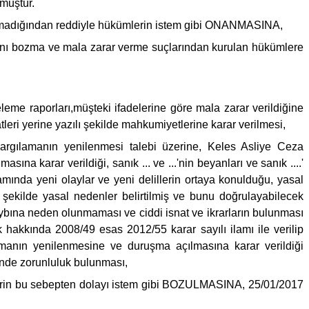
müştür.
e olmadığından reddiyle hükümlerin istem gibi ONANMASINA,
zlığını bozma ve mala zarar verme suçlarından kurulan hükümlere
celeme raporları,müşteki ifadelerine göre mala zarar verildiğine
leri yerine yazılı şekilde mahkumiyetlerine karar verilmesi,
yargılamanın yenilenmesi talebi üzerine, Keles Asliye Ceza
a karar verildiği, sanık ... ve ...'nin beyanları ve sanık ....'
samında yeni olaylar ve yeni delillerin ortaya konulduğu, yasal
 şekilde yasal nedenler belirtilmiş ve bunu doğrulayabilecek
ybına neden olunmaması ve ciddi isnat ve ikrarların bulunması
akkında 2008/49 esas 2012/55 karar sayılı ilamı ile verilip
amanın yenilenmesine ve duruşma açılmasına karar verildiği
inde zorunluluk bulunması,
kümlerin bu sebepten dolayı istem gibi BOZULMASINA, 25/01/2017