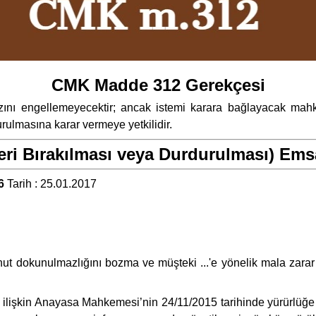
CMK Madde 312 Gerekçesi
azını engellemeyecektir; ancak istemi karara bağlayacak m
rulmasına karar vermeye yetkilidir.
ri Bırakılması veya Durdurulması) Emsa
6
Tarih : 25.01.2017
ik konut dokunulmazlığını bozma ve müşteki ...'e yönelik mala zar
e ilişkin Anayasa Mahkemesi’nin 24/11/2015 tarihinde yürürlüğe