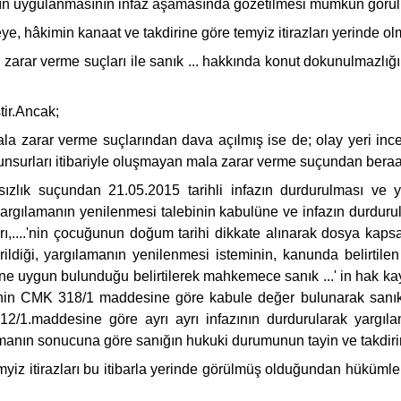
ın uygulanmasının infaz aşamasında gözetilmesi mümkün görül
ye, hâkimin kanaat ve takdirine göre temyiz itirazları yerind
 mala zarar verme suçları ile sanık ... hakkında konut dokunulma
tir.Ancak;
k mala zarar verme suçlarından dava açılmış ise de; olay yeri in
 unsurları itibariyle oluşmayan mala zarar verme suçundan beraat
rsızlık suçundan 21.05.2015 tarihli infazın durdurulması ve 
rgılamanın yenilenmesi talebinin kabulüne ve infazın durdurulmasın
maları,....'nin çocuğunun doğum tarihi dikkate alınarak dosya kap
ildiği, yargılamanın yenilenmesi isteminin, kanunda belirtilen
e uygun bulunduğu belirtilerek mahkemece sanık ...' in hak ka
nin CMK 318/1 maddesine göre kabule değer bulunarak sanık h
2/1.maddesine göre ayrı ayrı infazının durdurularak yargıl
amanın sonucuna göre sanığın hukuki durumunun tayin ve takdir
nin temyiz itirazları bu itibarla yerinde görülmüş olduğundan hü