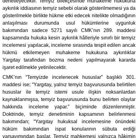
denetleyecektir. Temyiz dilekçesinde muhakeme hukukuna
aykırılık iddiasının temyiz sebebi olarak gösterilmemesi ya da
gösterilmekle birlikte hükme etki edecek nitelikte olmadığının
anlaşılması durumunda usul hükümlerine uygunluk
bakımından sadece 5271 sayılı CMK’nın 289. maddesi
kapsamında hukuka kesin aykırılık hâlleriyle sınırlı bir temyiz
incelemesi yapılacak, inceleme sırasında tespit edilen ancak
hükmü etkilemeyen muhakeme hukukuna aykırılıklar
Yargıtay tarafından bozma nedeni yapılmayarak kararda
işaret edilmekle yetinilecektir.
CMK’nın “Temyizde incelenecek hususlar” başlıklı 301.
maddesi ise; “Yargıtay, yalnız temyiz başvurusunda belirtilen
hususlar ile temyiz istemi usule ilişkin noksanlardan
kaynaklanmışsa, temyiz başvurusunda bunu belirten olaylar
hakkında inceleme yapar.” biçiminde düzenlenmiştir.
Doktrinde, temyiz denetiminin kapsamının belirlenmesi
bakımından; “Yargıtay hukuksal incelemesine önündeki
hüküm bakımından ispat konularının sübuta erdiği
varsayımından başlar. Temyiz mahkemesi yalnızca hâkimin