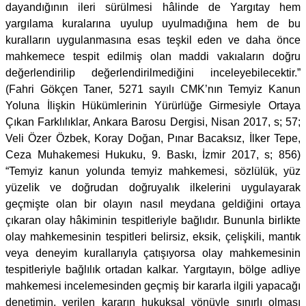
dayandığının ileri sürülmesi hâlinde de Yargıtay hem
yargılama kuralarına uyulup uyulmadığına hem de bu
kuralların uygulanmasına esas teşkil eden ve daha önce
mahkemece tespit edilmiş olan maddi vakıaların doğru
değerlendirilip değerlendirilmediğini inceleyebilecektir.”
(Fahri Gökçen Taner, 5271 sayılı CMK’nın Temyiz Kanun
Yoluna İlişkin Hükümlerinin Yürürlüğe Girmesiyle Ortaya
Çıkan Farklılıklar, Ankara Barosu Dergisi, Nisan 2017, s; 57;
Veli Özer Özbek, Koray Doğan, Pınar Bacaksız, İlker Tepe,
Ceza Muhakemesi Hukuku, 9. Baskı, İzmir 2017, s; 856)
“Temyiz kanun yolunda temyiz mahkemesi, sözlülük, yüz
yüzelik ve doğrudan doğruyalık ilkelerini uygulayarak
geçmişte olan bir olayın nasıl meydana geldiğini ortaya
çıkaran olay hâkiminin tespitleriyle bağlıdır. Bununla birlikte
olay mahkemesinin tespitleri belirsiz, eksik, çelişkili, mantık
veya deneyim kurallarıyla çatışıyorsa olay mahkemesinin
tespitleriyle bağlılık ortadan kalkar. Yargıtayın, bölge adliye
mahkemesi incelemesinden geçmiş bir kararla ilgili yapacağı
denetimin, verilen kararın hukuksal yönüyle sınırlı olması