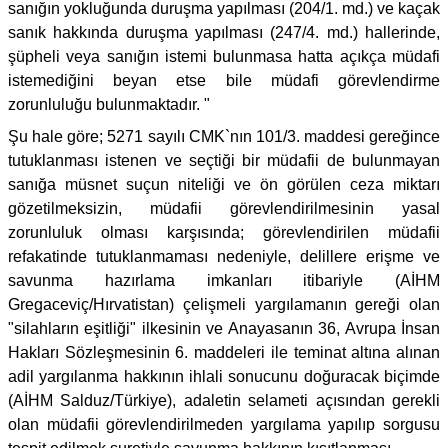
sanığın yokluğunda duruşma yapılması (204/1. md.) ve kaçak
sanık hakkında duruşma yapılması (247/4. md.) hallerinde,
şüpheli veya sanığın istemi bulunmasa hatta açıkça müdafi
istemediğini beyan etse bile müdafi görevlendirme
zorunluluğu bulunmaktadır. "
Şu hale göre; 5271 sayılı CMK`nın 101/3. maddesi gereğince
tutuklanması istenen ve seçtiği bir müdafii de bulunmayan
sanığa müsnet suçun niteliği ve ön görülen ceza miktarı
gözetilmeksizin, müdafii görevlendirilmesinin yasal
zorunluluk olması karşısında; görevlendirilen müdafii
refakatinde tutuklanmaması nedeniyle, delillere erişme ve
savunma hazırlama imkanları itibariyle (AİHM
Gregaceviç/Hırvatistan) çelişmeli yargılamanın gereği olan
"silahların eşitliği" ilkesinin ve Anayasanın 36, Avrupa İnsan
Hakları Sözleşmesinin 6. maddeleri ile teminat altına alınan
adil yargılanma hakkının ihlali sonucunu doğuracak biçimde
(AİHM Salduz/Türkiye), adaletin selameti açısından gerekli
olan müdafii görevlendirilmeden yargılama yapılıp sorgusu