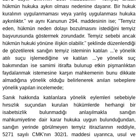
hükmün hukuka aykırı olması nedenine dayanır. Bir hukuk
kuralının uygulanmaması veya yanlış uygulanması hukuka
aykırılıktır.'' ve aynı Kanunun 294. maddesinin ise; ''Temyiz
eden, hükmün neden dolayı bozulmasını istediğini temyiz
başvurusunda göstermek zorundadır. Temyiz sebebi ancak
hükmün hukuki yönüne ilişkin olabilir.'' şeklinde düzenlendiği
de gözetilerek sanığın temyiz isteminin katılan ...’e yönelik
atılı suçu işlemediğine ve katılan ...’ye yönelik suç
bakımından ise samimi itirafta bulunup etkin pişmanlıktan
faydalanmak istemesine karşın mahkemenin bunu dikkate
almadığına yönelik olduğu belirlenerek anılan sebeplere
yönelik yapılan incelemede;
Sanık hakkında katılanlara yönelik eylemleri sebebiyle
hırsızlık suçundan kurulan hükümlerde herhangi bir
isabetsizlik bulunmadığı anlaşılmakla sanığın
mahkumiyetine dair karar hukuka uygun bulunduğundan,
sanığın yerinde görülmeyen temyiz itirazlarının reddiyle,
5271 sayılı CMK'nın 302/1. maddesi uyarınca, usul ve