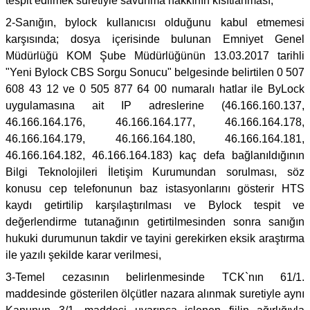
tespit edilmek suretiyle savunma hakkının kısıtlanması,
2-Sanığın, bylock kullanıcısı olduğunu kabul etmemesi
karşısında; dosya içerisinde bulunan Emniyet Genel
Müdürlüğü KOM Şube Müdürlüğünün 13.03.2017 tarihli
"Yeni Bylock CBS Sorgu Sonucu" belgesinde belirtilen 0 507
608 43 12 ve 0 505 877 64 00 numaralı hatlar ile ByLock
uygulamasına ait IP adreslerine (46.166.160.137,
46.166.164.176, 46.166.164.177, 46.166.164.178,
46.166.164.179, 46.166.164.180, 46.166.164.181,
46.166.164.182, 46.166.164.183) kaç defa bağlanıldığının
Bilgi Teknolojileri İletişim Kurumundan sorulması, söz
konusu cep telefonunun baz istasyonlarını gösterir HTS
kaydı getirtilip karşılaştırılması ve Bylock tespit ve
değerlendirme tutanağının getirtilmesinden sonra sanığın
hukuki durumunun takdir ve tayini gerekirken eksik araştırma
ile yazılı şekilde karar verilmesi,
3-Temel cezasının belirlenmesinde TCK`nın 61/1.
maddesinde gösterilen ölçütler nazara alınmak suretiyle aynı