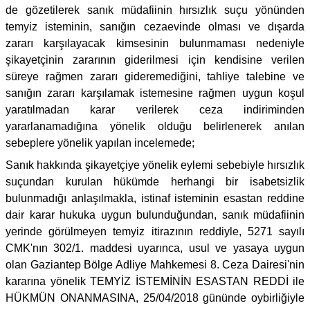
de gözetilerek sanık müdafiinin hırsızlık suçu yönünden
temyiz isteminin, sanığın cezaevinde olması ve dışarda
zararı karşılayacak kimsesinin bulunmaması nedeniyle
şikayetçinin zararının giderilmesi için kendisine verilen
süreye rağmen zararı gideremediğini, tahliye talebine ve
sanığın zararı karşılamak istemesine rağmen uygun koşul
yaratılmadan karar verilerek ceza indiriminden
yararlanamadığına yönelik olduğu belirlenerek anılan
sebeplere yönelik yapılan incelemede;
Sanık hakkında şikayetçiye yönelik eylemi sebebiyle hırsızlık
suçundan kurulan hükümde herhangi bir isabetsizlik
bulunmadığı anlaşılmakla, istinaf isteminin esastan reddine
dair karar hukuka uygun bulunduğundan, sanık müdafiinin
yerinde görülmeyen temyiz itirazının reddiyle, 5271 sayılı
CMK'nın 302/1. maddesi uyarınca, usul ve yasaya uygun
olan Gaziantep Bölge Adliye Mahkemesi 8. Ceza Dairesi'nin
kararına yönelik TEMYİZ İSTEMİNİN ESASTAN REDDİ ile
HÜKMÜN ONANMASINA, 25/04/2018 gününde oybirliğiyle