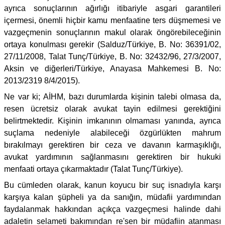
ayrıca sonuçlarının ağırlığı itibariyle asgari garantileri
içermesi, önemli hiçbir kamu menfaatine ters düşmemesi ve
vazgeçmenin sonuçlarının makul olarak öngörebileceğinin
ortaya konulması gerekir (Salduz/Türkiye, B. No: 36391/02,
27/11/2008, Talat Tunç/Türkiye, B. No: 32432/96, 27/3/2007,
Aksin ve diğerleri/Türkiye, Anayasa Mahkemesi B. No:
2013/2319 8/4/2015).
Ne var ki; AİHM, bazı durumlarda kişinin talebi olmasa da,
resen ücretsiz olarak avukat tayin edilmesi gerektiğini
belirtmektedir. Kişinin imkanının olmaması yanında, ayrıca
suçlama nedeniyle alabileceği özgürlükten mahrum
bırakılmayı gerektiren bir ceza ve davanın karmaşıklığı,
avukat yardımının sağlanmasını gerektiren bir hukuki
menfaati ortaya çıkarmaktadır (Talat Tunç/Türkiye).
Bu cümleden olarak, kanun koyucu bir suç isnadıyla karşı
karşıya kalan şüpheli ya da sanığın, müdafii yardımından
faydalanmak hakkından açıkça vazgeçmesi halinde dahi
adaletin selameti bakımından re'sen bir müdafiin atanması