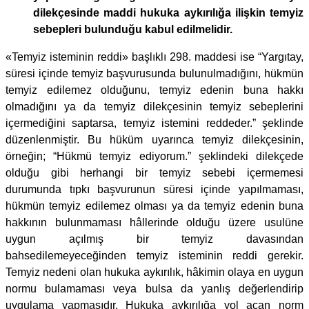
dilekçesinde maddi hukuka aykırılığa ilişkin temyiz
sebepleri bulunduğu kabul edilmelidir.
«Temyiz isteminin reddi» başlıklı 298. maddesi ise “Yargıtay,
süresi içinde temyiz başvurusunda bulunulmadığını, hükmün
temyiz edilemez olduğunu, temyiz edenin buna hakkı
olmadığını ya da temyiz dilekçesinin temyiz sebeplerini
içermediğini saptarsa, temyiz istemini reddeder.” şeklinde
düzenlenmiştir. Bu hüküm uyarınca temyiz dilekçesinin,
örneğin; “Hükmü temyiz ediyorum.” şeklindeki dilekçede
olduğu gibi herhangi bir temyiz sebebi içermemesi
durumunda tıpkı başvurunun süresi içinde yapılmaması,
hükmün temyiz edilemez olması ya da temyiz edenin buna
hakkının bulunmaması hâllerinde olduğu üzere usulüne
uygun açılmış bir temyiz davasından
bahsedilemeyeceğinden temyiz isteminin reddi gerekir.
Temyiz nedeni olan hukuka aykırılık, hâkimin olaya en uygun
normu bulamaması veya bulsa da yanlış değerlendirip
uygulama yapmasıdır. Hukuka aykırılığa yol açan norm