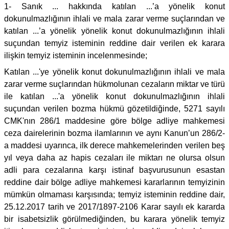
1- Sanık ... hakkında katılan ...’a yönelik konut
dokunulmazlığının ihlali ve mala zarar verme suçlarından ve
katılan ...’a yönelik yönelik konut dokunulmazlığının ihlali
suçundan temyiz isteminin reddine dair verilen ek karara
ilişkin temyiz isteminin incelenmesinde;
Katılan ...'ye yönelik konut dokunulmazlığının ihlali ve mala
zarar verme suçlarından hükmolunan cezaların miktar ve türü
ile katılan ...'a yönelik konut dokunulmazlığının ihlali
suçundan verilen bozma hükmü gözetildiğinde, 5271 sayılı
CMK'nın 286/1 maddesine göre bölge adliye mahkemesi
ceza dairelerinin bozma ilamlarının ve aynı Kanun’un 286/2-
a maddesi uyarınca, ilk derece mahkemelerinden verilen beş
yıl veya daha az hapis cezaları ile miktarı ne olursa olsun
adli para cezalarına karşı istinaf başvurusunun esastan
reddine dair bölge adliye mahkemesi kararlarının temyizinin
mümkün olmaması karşısında; temyiz isteminin reddine dair,
25.12.2017 tarih ve 2017/1897-2106 Karar sayılı ek kararda
bir isabetsizlik görülmediğinden, bu karara yönelik temyiz