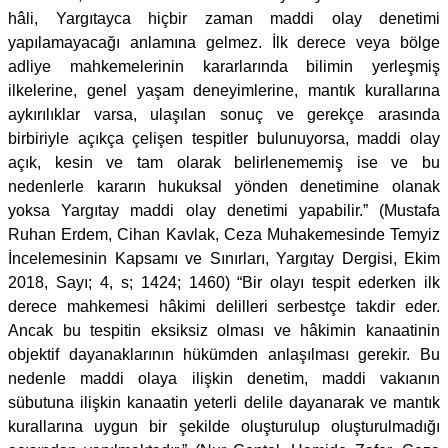
hâli, Yargıtayca hiçbir zaman maddi olay denetimi
yapılamayacağı anlamına gelmez. İlk derece veya bölge
adliye mahkemelerinin kararlarında bilimin yerleşmiş
ilkelerine, genel yaşam deneyimlerine, mantık kurallarına
aykırılıklar varsa, ulaşılan sonuç ve gerekçe arasında
birbiriyle açıkça çelişen tespitler bulunuyorsa, maddi olay
açık, kesin ve tam olarak belirlenememiş ise ve bu
nedenlerle kararın hukuksal yönden denetimine olanak
yoksa Yargıtay maddi olay denetimi yapabilir.” (Mustafa
Ruhan Erdem, Cihan Kavlak, Ceza Muhakemesinde Temyiz
İncelemesinin Kapsamı ve Sınırları, Yargıtay Dergisi, Ekim
2018, Sayı; 4, s; 1424; 1460) “Bir olayı tespit ederken ilk
derece mahkemesi hâkimi delilleri serbestçe takdir eder.
Ancak bu tespitin eksiksiz olması ve hâkimin kanaatinin
objektif dayanaklarının hükümden anlaşılması gerekir. Bu
nedenle maddi olaya ilişkin denetim, maddi vakıanın
sübutuna ilişkin kanaatin yeterli delile dayanarak ve mantık
kurallarına uygun bir şekilde oluşturulup oluşturulmadığı