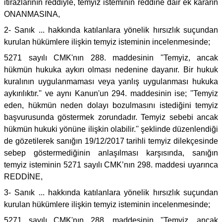
itirazlarının reddiyle, temyiz isteminin reddine dair ek kararın
ONANMASINA,
2- Sanık ... hakkında katılanlara yönelik hırsızlık suçundan
kurulan hükümlere ilişkin temyiz isteminin incelenmesinde;
5271 sayılı CMK'nın 288. maddesinin ''Temyiz, ancak
hükmün hukuka aykırı olması nedenine dayanır. Bir hukuk
kuralının uygulanmaması veya yanlış uygulanması hukuka
aykırılıktır.'' ve aynı Kanun'un 294. maddesinin ise; ''Temyiz
eden, hükmün neden dolayı bozulmasını istediğini temyiz
başvurusunda göstermek zorundadır. Temyiz sebebi ancak
hükmün hukuki yönüne ilişkin olabilir.'' şeklinde düzenlendiği
de gözetilerek sanığın 19/12/2017 tarihli temyiz dilekçesinde
sebep göstermediğinin anlaşılması karşısında, sanığın
temyiz isteminin 5271 sayılı CMK’nın 298. maddesi uyarınca
REDDİNE,
3- Sanık ... hakkında katılanlara yönelik hırsızlık suçundan
kurulan hükümlere ilişkin temyiz isteminin incelenmesinde;
5271 sayılı CMK'nın 288. maddesinin ''Temyiz, ancak