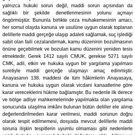
yalnızca hukuki sorun değil, maddi sorun açısından da
sağlıklı bir şekilde denetlenmesinin yolunu açmayı
öngörmüştür. Bununla birlikte ceza muhakemesinin amacı,
her somut olayda kanuna ve usulüne uygun olarak toplanan
delillerle maddi gerçeğe ulaşıp adaleti sağlamak, suç işlediği
sabit olan faili cezalandırmak, kamu düzeninin bozulmasının
önüne geçebilmek ve bozulan kamu düzenini yeniden tesis
etmektedir. Gerek 1412 sayılı CMUK, gerekse 5271 sayılı
CMK, adil, etkin ve hukuka uygun bir yargılama yapılması
suretiyle maddi gerçeğe ulaşmayı amaç edinmiştir.
Anayasanın 138. maddesi de tüm hâkimlerin Anayasaya,
kanuna ve hukuka uygun olarak vicdani kanaatlerine göre
karar vereceklerini hükme bağlamıştır. Bu nedenle ilk derece
ve bölge adliye mahkemelerinde yapılmakta olan yargılama
sonucunda ulaşılma imkânı bulunan bütün deliller ele alınıp
değerlendirilmeden karar verilmesi, maddi sorunun doğru
olarak tespit edilmemesi, dosyada mevcut delillerle maddi
soruna ilişkin tespitlerin uyumlu olmaması gibi nedenlerle