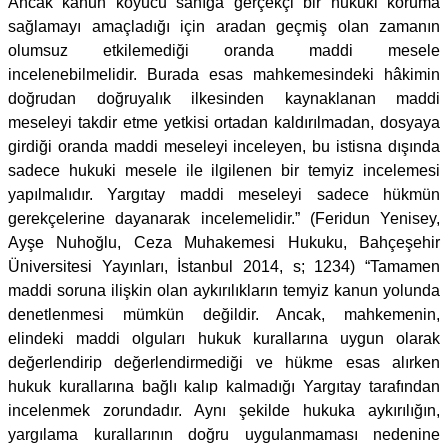
Ancak kanun koyucu sanığa gerçekçi bir hukuki koruma
sağlamayı amaçladığı için aradan geçmiş olan zamanın
olumsuz etkilemediği oranda maddi mesele
incelenebilmelidir. Burada esas mahkemesindeki hâkimin
doğrudan doğruyalık ilkesinden kaynaklanan maddi
meseleyi takdir etme yetkisi ortadan kaldırılmadan, dosyaya
girdiği oranda maddi meseleyi inceleyen, bu istisna dışında
sadece hukuki mesele ile ilgilenen bir temyiz incelemesi
yapılmalıdır. Yargıtay maddi meseleyi sadece hükmün
gerekçelerine dayanarak incelemelidir.” (Feridun Yenisey,
Ayşe Nuhoğlu, Ceza Muhakemesi Hukuku, Bahçeşehir
Üniversitesi Yayınları, İstanbul 2014, s; 1234) “Tamamen
maddi soruna ilişkin olan aykırılıkların temyiz kanun yolunda
denetlenmesi mümkün değildir. Ancak, mahkemenin,
elindeki maddi olguları hukuk kurallarına uygun olarak
değerlendirip değerlendirmediği ve hükme esas alırken
hukuk kurallarına bağlı kalıp kalmadığı Yargıtay tarafından
incelenmek zorundadır. Aynı şekilde hukuka aykırılığın,
yargılama kurallarının doğru uygulanmaması nedenine