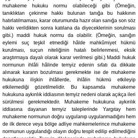
muhakeme hukuku normu olabileceği gibi (Örneğin,
tanıklıktan çekinme hakkı bulunan tanığa bu hakkının
hatırlatılmaması, karar oturumunda hazır olan sanığa son söz
hakkı verildikten sonra katılana da diyeceklerinin sorulması
gibi.) maddi hukuk normu da olabilir. (Örneğin, sanığın
eylemi suç teşkil etmediği hâlde mahkûmiyet hükmü
kurulması, suçun niteliğinin hatalı belirlenmesi, eksik
araştırmaya dayalı olarak karar verilmesi gibi.) Maddi hukuk
normunun ihlâli hâlinde temyiz edenin sıfatı da dikkate
alınarak kararın bozulması gerekmekte ise de muhakeme
hukukuna ilişkin ihlâllerde, ihlâlin hükmü etkileyip
etkilemediği gözetilmelidir. Bu kapsamda muhakeme
hukukuna aykırılık iddiasının temyiz nedeni olarak açıkça ileri
sürülmesi gerekmektedir. Muhakeme hukukuna aykırılık
iddiasına dayanan temyiz taleplerinde Yargıtay hem
muhakeme normunun doğru uygulanıp uygulanmadığını hem
de ilk derece veya bölge adliye mahkemelerince muhakeme
normunun uygulandığı olayın doğru tespit edilip edilmediğini