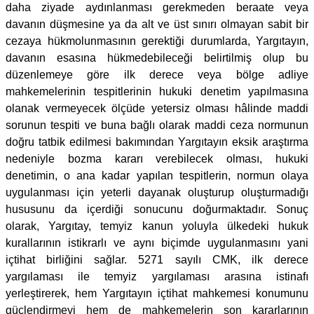
daha ziyade aydınlanması gerekmeden beraate veya
davanın düşmesine ya da alt ve üst sınırı olmayan sabit bir
cezaya hükmolunmasının gerektiği durumlarda, Yargıtayın,
davanın esasına hükmedebileceği belirtilmiş olup bu
düzenlemeye göre ilk derece veya bölge adliye
mahkemelerinin tespitlerinin hukuki denetim yapılmasına
olanak vermeyecek ölçüde yetersiz olması hâlinde maddi
sorunun tespiti ve buna bağlı olarak maddi ceza normunun
doğru tatbik edilmesi bakımından Yargıtayın eksik araştırma
nedeniyle bozma kararı verebilecek olması, hukuki
denetimin, o ana kadar yapılan tespitlerin, normun olaya
uygulanması için yeterli dayanak oluşturup oluşturmadığı
hususunu da içerdiği sonucunu doğurmaktadır. Sonuç
olarak, Yargıtay, temyiz kanun yoluyla ülkedeki hukuk
kurallarının istikrarlı ve aynı biçimde uygulanmasını yani
içtihat birliğini sağlar. 5271 sayılı CMK, ilk derece
yargılaması ile temyiz yargılaması arasına istinafı
yerleştirerek, hem Yargıtayın içtihat mahkemesi konumunu
güçlendirmeyi hem de mahkemelerin son kararlarının