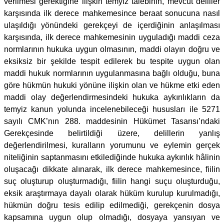
verilmesi gerektiğine ilişkin temyiz talebinin, mevcut deliller
karşısında ilk derece mahkemesince beraat sonucuna nasıl
ulaşıldığı yönündeki gerekçeyi de içerdiğinin anlaşılması
karşısında, ilk derece mahkemesinin uyguladığı maddi ceza
normlarının hukuka uygun olmasının, maddi olayın doğru ve
eksiksiz bir şekilde tespit edilerek bu tespite uygun olan
maddi hukuk normlarının uygulanmasına bağlı olduğu, buna
göre hükmün hukuki yönüne ilişkin olan ve hükme etki eden
maddi olay değerlendirmesindeki hukuka aykırılıkların da
temyiz kanun yolunda incelenebileceği hususları ile 5271
sayılı CMK’nın 288. maddesinin Hükümet Tasarısı’ndaki
Gerekçesinde belirtildiği üzere, delillerin yanlış
değerlendirilmesi, kuralların yorumunu ve eylemin gerçek
niteliğinin saptanmasını etkilediğinde hukuka aykırılık hâlinin
oluşacağı dikkate alınarak, ilk derece mahkemesince, fiilin
suç oluşturup oluşturmadığı, fiilin hangi suçu oluşturduğu,
eksik araştırmaya dayalı olarak hüküm kurulup kurulmadığı,
hükmün doğru tesis edilip edilmediği, gerekçenin dosya
kapsamına uygun olup olmadığı, dosyaya yansıyan ve