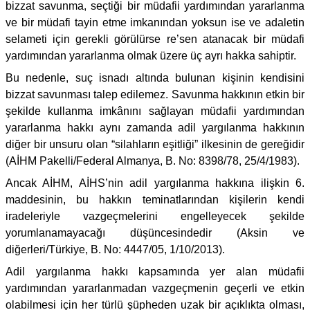
bizzat savunma, seçtiği bir müdafii yardımından yararlanma
ve bir müdafi tayin etme imkanından yoksun ise ve adaletin
selameti için gerekli görülürse re’sen atanacak bir müdafi
yardımından yararlanma olmak üzere üç ayrı hakka sahiptir.
Bu nedenle, suç isnadı altında bulunan kişinin kendisini
bizzat savunması talep edilemez. Savunma hakkının etkin bir
şekilde kullanma imkânını sağlayan müdafii yardımından
yararlanma hakkı aynı zamanda adil yargılanma hakkının
diğer bir unsuru olan “silahların eşitliği” ilkesinin de gereğidir
(AİHM Pakelli/Federal Almanya, B. No: 8398/78, 25/4/1983).
Ancak AİHM, AİHS’nin adil yargılanma hakkına ilişkin 6.
maddesinin, bu hakkın teminatlarından kişilerin kendi
iradeleriyle vazgeçmelerini engelleyecek şekilde
yorumlanamayacağı düşüncesindedir (Aksin ve
diğerleri/Türkiye, B. No: 4447/05, 1/10/2013).
Adil yargılanma hakkı kapsamında yer alan müdafii
yardımından yararlanmadan vazgeçmenin geçerli ve etkin
olabilmesi için her türlü şüpheden uzak bir açıklıkta olması,