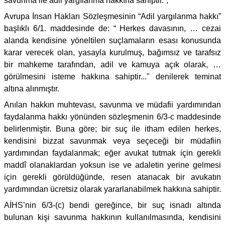
savunma ile adil yargılanma hakkına sahiptir.”,
Avrupa İnsan Hakları Sözleşmesinin “Adil yargılanma hakkı”
başlıklı 6/1. maddesinde de: “ Herkes davasının, … cezai
alanda kendisine yöneltilen suçlamaların esası konusunda
karar verecek olan, yasayla kurulmuş, bağımsız ve tarafsız
bir mahkeme tarafından, adil ve kamuya açık olarak, …
görülmesini isteme hakkına sahiptir..." denilerek teminat
altına alınmıştır.
Anılan hakkın muhtevası, savunma ve müdafii yardımından
faydalanma hakkı yönünden sözleşmenin 6/3-c maddesinde
belirlenmiştir. Buna göre; bir suç ile itham edilen herkes,
kendisini bizzat savunmak veya seçeceği bir müdafiin
yardımından faydalanmak; eğer avukat tutmak için gerekli
maddî olanaklardan yoksun ise ve adaletin yerine gelmesi
için gerekli görüldüğünde, resen atanacak bir avukatın
yardımından ücretsiz olarak yararlanabilmek hakkına sahiptir.
AİHS’nin 6/3-(c) bendi gereğince, bir suç isnadı altında
bulunan kişi savunma hakkının kullanılmasında, kendisini