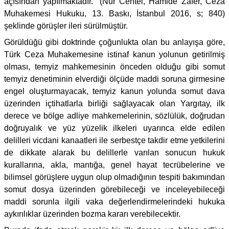
açısından yapılmaktadır.” (Nur Centel, Hamide Zafer, Ceza
Muhakemesi Hukuku, 13. Baskı, İstanbul 2016, s; 840)
şeklinde görüşler ileri sürülmüştür.
Görüldüğü gibi doktrinde çoğunlukta olan bu anlayışa göre,
Türk Ceza Muhakemesine istinaf kanun yolunun getirilmiş
olması, temyiz mahkemesinin önceden olduğu gibi somut
temyiz denetiminin elverdiği ölçüde maddi soruna girmesine
engel oluşturmayacak, temyiz kanun yolunda somut dava
üzerinden içtihatlarla birliği sağlayacak olan Yargıtay, ilk
derece ve bölge adliye mahkemelerinin, sözlülük, doğrudan
doğruyalık ve yüz yüzelik ilkeleri uyarınca elde edilen
delilleri vicdani kanaatleri ile serbestçe takdir etme yetkilerini
de dikkate alarak bu delillerle varılan sonucun hukuk
kurallarına, akla, mantığa, genel hayat tecrübelerine ve
bilimsel görüşlere uygun olup olmadığının tespiti bakımından
somut dosya üzerinden görebileceği ve inceleyebileceği
maddi sorunla ilgili vaka değerlendirmelerindeki hukuka
aykırılıklar üzerinden bozma kararı verebilecektir.