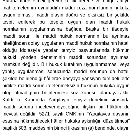
Burada ifade etmek gerekir ki; ilk derece ve bölge adliye
mahkemelerinin uyguladığı maddi ceza normlarının hukuka
uygun olması, maddi olayın doğru ve eksiksiz bir şekilde
tespit edilerek bu tespite uygun olan maddi hukuk
normlarının uygulanmasına bağlıdır. Başka bir ifadeyle,
maddi sorun ile maddi hukuk normlarının bu ayrılmaz
niteliğinden dolayı uygulanan maddi hukuk normlarının hatalı
olduğu iddiasıyla yapılan temyiz başvurularında hükmün
hukuki yönden denetiminin maddi sorundan ayrılması
mümkün değildir. Bir hukuk kuralının uygulanmaması veya
yanlış uygulanması sonucunda maddi sorunun da hatalı
şekilde belirlendiği hâllerde dosyaya yansıyan tüm delillerle
birlikte maddi sorun irdelenmeksizin hükmün hukuka uygun
olup olmadığının belirlenmesi söz konusu olamayacaktır.
Kaldı ki, Kanun’da Yargıtayın temyiz denetimi sırasında
maddi sorunu inceleyemeyeceğine ilişkin bir hüküm de
mevcut değildir. 5271 sayılı CMK’nın “Yargıtayca davanın
esasına hükmedilecek hâller, hukuka aykırılığın düzeltilmesi”
başlıklı 303. maddesinin birinci fıkrasının (a) bendinde, olayın