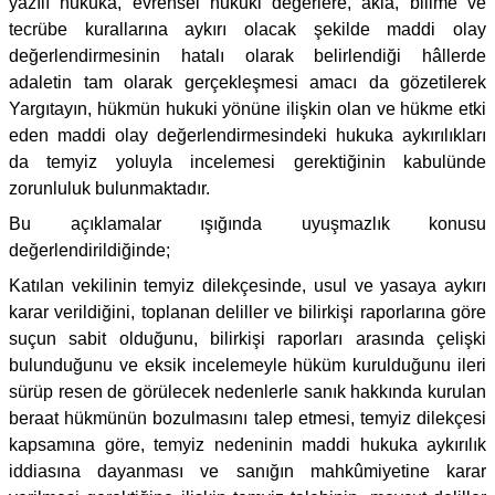
yazılı hukuka, evrensel hukuki değerlere, akla, bilime ve
tecrübe kurallarına aykırı olacak şekilde maddi olay
değerlendirmesinin hatalı olarak belirlendiği hâllerde
adaletin tam olarak gerçekleşmesi amacı da gözetilerek
Yargıtayın, hükmün hukuki yönüne ilişkin olan ve hükme etki
eden maddi olay değerlendirmesindeki hukuka aykırılıkları
da temyiz yoluyla incelemesi gerektiğinin kabulünde
zorunluluk bulunmaktadır.
Bu açıklamalar ışığında uyuşmazlık konusu
değerlendirildiğinde;
Katılan vekilinin temyiz dilekçesinde, usul ve yasaya aykırı
karar verildiğini, toplanan deliller ve bilirkişi raporlarına göre
suçun sabit olduğunu, bilirkişi raporları arasında çelişki
bulunduğunu ve eksik incelemeyle hüküm kurulduğunu ileri
sürüp resen de görülecek nedenlerle sanık hakkında kurulan
beraat hükmünün bozulmasını talep etmesi, temyiz dilekçesi
kapsamına göre, temyiz nedeninin maddi hukuka aykırılık
iddiasına dayanması ve sanığın mahkûmiyetine karar