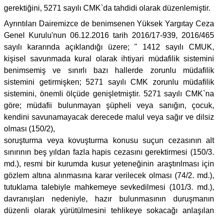
gerektiğini, 5271 sayılı CMK`da tahdidi olarak düzenlemiştir.
Ayrıntıları Dairemizce de benimsenen Yüksek Yargıtay Ceza
Genel Kurulu'nun 06.12.2016 tarih 2016/17-939, 2016/465
sayılı kararında açıklandığı üzere; " 1412 sayılı CMUK,
kişisel savunmada kural olarak ihtiyari müdafilik sistemini
benimsemiş ve sınırlı bazı hallerde zorunlu müdafilik
sistemini getirmişken; 5271 sayılı CMK zorunlu müdafilik
sistemini, önemli ölçüde genişletmiştir. 5271 sayılı CMK`na
göre; müdafii bulunmayan şüpheli veya sanığın, çocuk,
kendini savunamayacak derecede malul veya sağır ve dilsiz
olması (150/2),
soruşturma veya kovuşturma konusu suçun cezasının alt
sınırının beş yıldan fazla hapis cezasını gerektirmesi (150/3.
md.), resmi bir kurumda kusur yeteneğinin araştırılması için
gözlem altına alınmasına karar verilecek olması (74/2. md.),
tutuklama talebiyle mahkemeye sevkedilmesi (101/3. md.),
davranışları nedeniyle, hazır bulunmasının duruşmanın
düzenli olarak yürütülmesini tehlikeye sokacağı anlaşılan