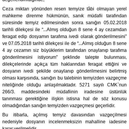
Ceza miktarı yönünden resen temyize tâbi olmayan yerel
mahkeme direnme hükmünün, sanık müdafii tarafından
süresinde temyiz edilmesinden sonra sanığın 05.02.2018
tarihli dilekçesi ile “...Almış olduğun 8 sene 4 ay cezamdan
feragat edip dosyamın tarafıma ivedi olarak gönderilmesini”
ve 07.05.2018 tarihli dilekçesi ile de “...Almış olduğun 8 sene
4 ay cezamın siz büyüklerim tarafından onaylanıp tarafıma
gönderilmesini istiyorum” şeklinde talepte bulunması,
dilekçelerinde açıkça tüm haklarından feragat ettiğini ve
dosyanın ivedi şekilde onaylanıp gönderilmesini belirtmiş
olması karşısında, sanığın bu talebinin temyizden vazgeçme
niteliğinde olduğu anlaşılmaktadır. 5271 sayılı CMK`nun
266/3. maddesindeki müdafiinin iradesine üstünlük
tanınması gerektiğine ilişkin istisna hal de söz konusu
olmadığından sanığın temyizden vazgeçmesi geçerlidir.
Bu itibarla, açılmış temyiz davasından vazgeçilmesi
nedeniyle dosyanın incelenmeksizin mahalline iadesine
karar verilmelidir.