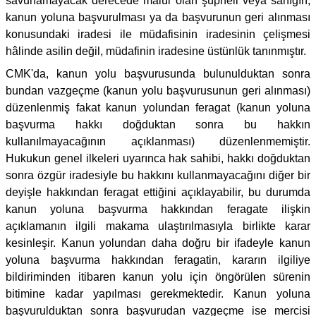
savunamayacak derecede malûl olan şüpheli veya sanığın,
kanun yoluna başvurulması ya da başvurunun geri alınması
konusundaki iradesi ile müdafisinin iradesinin çelişmesi
hâlinde asilin değil, müdafinin iradesine üstünlük tanınmıştır.
CMK'da, kanun yolu başvurusunda bulunulduktan sonra
bundan vazgeçme (kanun yolu başvurusunun geri alınması)
düzenlenmiş fakat kanun yolundan feragat (kanun yoluna
başvurma hakkı doğduktan sonra bu hakkın
kullanılmayacağının açıklanması) düzenlenmemiştir.
Hukukun genel ilkeleri uyarınca hak sahibi, hakkı doğduktan
sonra özgür iradesiyle bu hakkını kullanmayacağını diğer bir
deyişle hakkından feragat ettiğini açıklayabilir, bu durumda
kanun yoluna başvurma hakkından feragate ilişkin
açıklamanın ilgili makama ulaştırılmasıyla birlikte karar
kesinleşir. Kanun yolundan daha doğru bir ifadeyle kanun
yoluna başvurma hakkından feragatin, kararın ilgiliye
bildiriminden itibaren kanun yolu için öngörülen sürenin
bitimine kadar yapılması gerekmektedir. Kanun yoluna
başvurulduktan sonra başvurudan vazgeçme ise mercisi