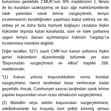
bulunması gereklidir. CMUK’nun 305. maddesinin 1. fıkrası
ile bu kuraldan uzaklaşılmış ve bazı ağır mahkûmiyetlerde
istek şartından sanık lehine vazgeçilerek, temyiz
incelemesinin kendiliğinden yapılması kabul edilmiş ise de,
onbeş yıl ve daha fazla hürriyeti bağlayıcı cezalara ilişkin
hükümler dışında kalan kararlarda, süre ve istek şartlarına
uygun temyiz davası açılmamışsa hükmün Yargıtay’ca
incelenmesi mümkün değildir.
Diğer taraftan, 5271 sayılı CMK’nun kanun yollarına ilişkin
genel hükümlerin düzenlendiği bölümde yer alan
“Başvurudan vazgeçilmesi ve etkisi” başlıklı 266.
maddesinde;
“(1) Kanun yoluna başvurulduktan sonra bundan
vazgeçilmesi, mercii tarafından karar verilinceye kadar
geçerlidir. Ancak, Cumhuriyet savcısı tarafından sanık lehine
yapılan başvurudan onun rızası olmaksızın vazgeçilemez.
(2) Müdafiin veya vekilin başvurudan vazgeçebilmesi,
vekâletnamede bu hususta özel yetkili kılınmış olması