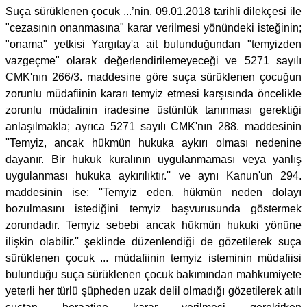
Suça sürüklenen çocuk ...’nin, 09.01.2018 tarihli dilekçesi ile
"cezasının onanmasına" karar verilmesi yönündeki isteğinin;
"onama" yetkisi Yargıtay'a ait bulunduğundan "temyizden
vazgeçme" olarak değerlendirilemeyeceği ve 5271 sayılı
CMK'nın 266/3. maddesine göre suça sürüklenen çocuğun
zorunlu müdafiinin kararı temyiz etmesi karşısında öncelikle
zorunlu müdafinin iradesine üstünlük tanınması gerektiği
anlaşılmakla; ayrıca 5271 sayılı CMK'nın 288. maddesinin
''Temyiz, ancak hükmün hukuka aykırı olması nedenine
dayanır. Bir hukuk kuralının uygulanmaması veya yanlış
uygulanması hukuka aykırılıktır.'' ve aynı Kanun'un 294.
maddesinin ise; ''Temyiz eden, hükmün neden dolayı
bozulmasını istediğini temyiz başvurusunda göstermek
zorundadır. Temyiz sebebi ancak hükmün hukuki yönüne
ilişkin olabilir.'' şeklinde düzenlendiği de gözetilerek suça
sürüklenen çocuk ... müdafiinin temyiz isteminin müdafiisi
bulunduğu suça sürüklenen çocuk bakımından mahkumiyete
yeterli her türlü şüpheden uzak delil olmadığı gözetilerek atılı