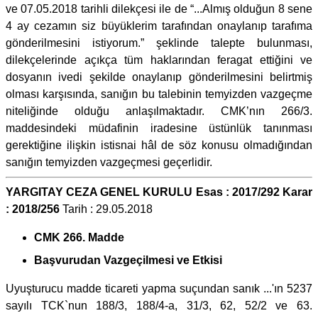
ve 07.05.2018 tarihli dilekçesi ile de “...Almış olduğun 8 sene
4 ay cezamın siz büyüklerim tarafından onaylanıp tarafıma
gönderilmesini istiyorum.” şeklinde talepte bulunması,
dilekçelerinde açıkça tüm haklarından feragat ettiğini ve
dosyanın ivedi şekilde onaylanıp gönderilmesini belirtmiş
olması karşısında, sanığın bu talebinin temyizden vazgeçme
niteliğinde olduğu anlaşılmaktadır. CMK’nın 266/3.
maddesindeki müdafinin iradesine üstünlük tanınması
gerektiğine ilişkin istisnai hâl de söz konusu olmadığından
sanığın temyizden vazgeçmesi geçerlidir.
YARGITAY CEZA GENEL KURULU Esas : 2017/292 Karar
: 2018/256
Tarih : 29.05.2018
CMK 266. Madde
Başvurudan Vazgeçilmesi ve Etkisi
Uyuşturucu madde ticareti yapma suçundan sanık ...'ın 5237
sayılı TCK`nun 188/3, 188/4-a, 31/3, 62, 52/2 ve 63.