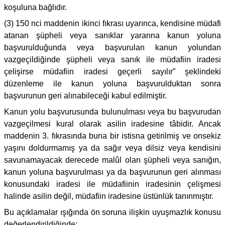
koşuluna bağlıdır.
(3) 150 nci maddenin ikinci fıkrası uyarınca, kendisine müdafi
atanan şüpheli veya sanıklar yararına kanun yoluna
başvurulduğunda veya başvurulan kanun yolundan
vazgeçildiğinde şüpheli veya sanık ile müdafiin iradesi
çelişirse müdafiin iradesi geçerli sayılır” şeklindeki
düzenleme ile kanun yoluna başvurulduktan sonra
başvurunun geri alınabileceği kabul edilmiştir.
Kanun yolu başvurusunda bulunulması veya bu başvurudan
vazgeçilmesi kural olarak asilin iradesine tâbidir. Ancak
maddenin 3. fıkrasında buna bir istisna getirilmiş ve onsekiz
yaşını doldurmamış ya da sağır veya dilsiz veya kendisini
savunamayacak derecede malûl olan şüpheli veya sanığın,
kanun yoluna başvurulması ya da başvurunun geri alınması
konusundaki iradesi ile müdafiinin iradesinin çelişmesi
halinde asilin değil, müdafiin iradesine üstünlük tanınmıştır.
Bu açıklamalar ışığında ön soruna ilişkin uyuşmazlık konusu
değerlendirildiğinde;