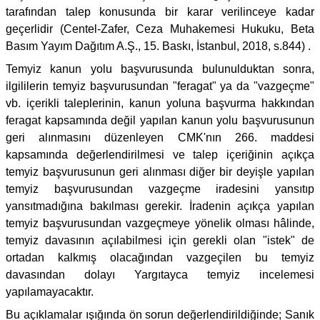
tarafından talep konusunda bir karar verilinceye kadar
geçerlidir (Centel-Zafer, Ceza Muhakemesi Hukuku, Beta
Basım Yayım Dağıtım A.Ş., 15. Baskı, İstanbul, 2018, s.844) .
Temyiz kanun yolu başvurusunda bulunulduktan sonra,
ilgililerin temyiz başvurusundan "feragat" ya da "vazgeçme"
vb. içerikli taleplerinin, kanun yoluna başvurma hakkından
feragat kapsamında değil yapılan kanun yolu başvurusunun
geri alınmasını düzenleyen CMK'nın 266. maddesi
kapsamında değerlendirilmesi ve talep içeriğinin açıkça
temyiz başvurusunun geri alınması diğer bir deyişle yapılan
temyiz başvurusundan vazgeçme iradesini yansıtıp
yansıtmadığına bakılması gerekir. İradenin açıkça yapılan
temyiz başvurusundan vazgeçmeye yönelik olması hâlinde,
temyiz davasının açılabilmesi için gerekli olan "istek" de
ortadan kalkmış olacağından vazgeçilen bu temyiz
davasından dolayı Yargıtayca temyiz incelemesi
yapılamayacaktır.
Bu açıklamalar ışığında ön sorun değerlendirildiğinde; Sanık