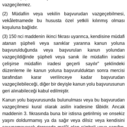
vazgeçilemez.
(2) Müdafiin veya vekilin başvurudan vazgeçebilmesi,
vekâletnamede bu hususta özel yetkili kılınmış olması
koşuluna bağlıdır.
(3) 150 nci maddenin ikinci fıkrası uyarınca, kendisine müdafi
atanan şüpheli veya sanıklar yararına kanun yoluna
başvurulduğunda veya başvurulan kanun yolundan
vazgeçildiğinde şüpheli veya sanık ile müdafiin iradesi
çelişirse müdafiin iradesi geçerli sayılır” şeklindeki
düzenleme ile kanun yoluna başvurulduktan sonra mercisi
tarafından karar verilinceye kadar başvurudan
vazgeçilebileceği, diğer bir deyişle kanun yolu başvurusunun
geri alınabileceği kabul edilmiştir.
Kanun yolu başvurusunda bulunulması veya bu başvurudan
vazgeçilmesi kural olarak asilin iradesine tâbidir. Ancak
maddenin 3. fıkrasında buna bir istisna getirilmiş ve onsekiz
yaşını doldurmamış ya da sağır veya dilsiz veya kendisini