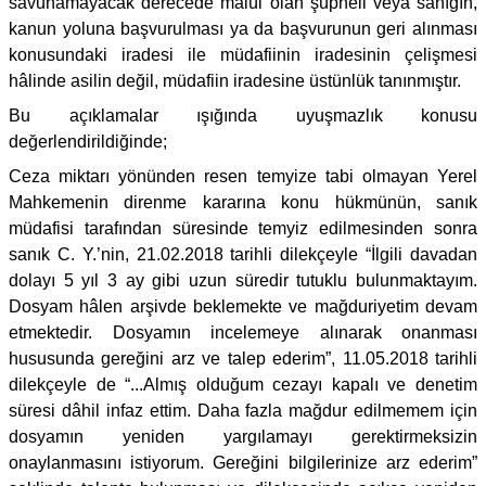
savunamayacak derecede malûl olan şüpheli veya sanığın,
kanun yoluna başvurulması ya da başvurunun geri alınması
konusundaki iradesi ile müdafiinin iradesinin çelişmesi
hâlinde asilin değil, müdafiin iradesine üstünlük tanınmıştır.
Bu açıklamalar ışığında uyuşmazlık konusu
değerlendirildiğinde;
Ceza miktarı yönünden resen temyize tabi olmayan Yerel
Mahkemenin direnme kararına konu hükmünün, sanık
müdafisi tarafından süresinde temyiz edilmesinden sonra
sanık C. Y.’nin, 21.02.2018 tarihli dilekçeyle “İlgili davadan
dolayı 5 yıl 3 ay gibi uzun süredir tutuklu bulunmaktayım.
Dosyam hâlen arşivde beklemekte ve mağduriyetim devam
etmektedir. Dosyamın incelemeye alınarak onanması
hususunda gereğini arz ve talep ederim”, 11.05.2018 tarihli
dilekçeyle de “...Almış olduğum cezayı kapalı ve denetim
süresi dâhil infaz ettim. Daha fazla mağdur edilmemem için
dosyamın yeniden yargılamayı gerektirmeksizin
onaylanmasını istiyorum. Gereğini bilgilerinize arz ederim”