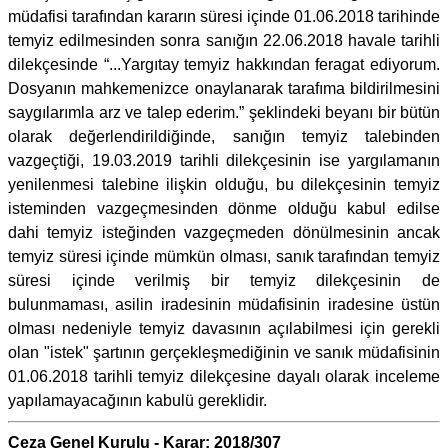
müdafisi tarafından kararın süresi içinde 01.06.2018 tarihinde
temyiz edilmesinden sonra sanığın 22.06.2018 havale tarihli
dilekçesinde “...Yargıtay temyiz hakkından feragat ediyorum.
Dosyanın mahkemenizce onaylanarak tarafıma bildirilmesini
saygılarımla arz ve talep ederim.” şeklindeki beyanı bir bütün
olarak değerlendirildiğinde, sanığın temyiz talebinden
vazgeçtiği, 19.03.2019 tarihli dilekçesinin ise yargılamanın
yenilenmesi talebine ilişkin olduğu, bu dilekçesinin temyiz
isteminden vazgeçmesinden dönme olduğu kabul edilse
dahi temyiz isteğinden vazgeçmeden dönülmesinin ancak
temyiz süresi içinde mümkün olması, sanık tarafından temyiz
süresi içinde verilmiş bir temyiz dilekçesinin de
bulunmaması, asilin iradesinin müdafisinin iradesine üstün
olması nedeniyle temyiz davasının açılabilmesi için gerekli
olan "istek" şartının gerçekleşmediğinin ve sanık müdafisinin
01.06.2018 tarihli temyiz dilekçesine dayalı olarak inceleme
yapılamayacağının kabulü gereklidir.
Ceza Genel Kurulu - Karar: 2018/307