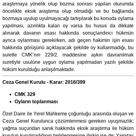
araştırmaya yönelik olup bozma sonrası yapılan oturumda
öncelikle eksik araştırma olup olmadığı ve bu bağlamda
bozmaya uyulup uyulmayacağı tartışılarak bu konuda oylama
yapılması, azınlıkta kalan oy varsa bu husus da dikkate
alınarak davanın esası hakkında sonuçlandırıcı hükmün
ayrıca oylanması gerekirken, adı geçen hakimin işin esası
hakkında görüşünü açıklayacak şekilde oy kullanmadığı, bu
suretle CMK’nın 229/2. maddesine aykırı davranılmak
suretiyle usulüne uygun oylama yapılmadan yazılı şekilde
hüküm kurulduğu anlaşılmaktadır.
Ceza Genel Kurulu - Karar: 2016/399
CMK 329
Oyların toplanması
Özel Daire ile Yerel Mahkeme çoğunluğu arasında oluşan ve
Ceza Genel Kurulunca çözümlenmesi gereken uyuşmazlık;
yağma suçundan sanık hakkında eksik araştırma ile hüküm
kurulup kurulmadığının belirlenmesine ilişkin ise de; Yargıtay