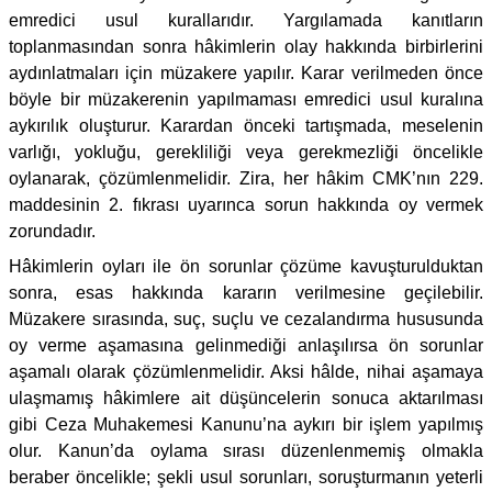
emredici usul kurallarıdır. Yargılamada kanıtların
toplanmasından sonra hâkimlerin olay hakkında birbirlerini
aydınlatmaları için müzakere yapılır. Karar verilmeden önce
böyle bir müzakerenin yapılmaması emredici usul kuralına
aykırılık oluşturur. Karardan önceki tartışmada, meselenin
varlığı, yokluğu, gerekliliği veya gerekmezliği öncelikle
oylanarak, çözümlenmelidir. Zira, her hâkim CMK’nın 229.
maddesinin 2. fıkrası uyarınca sorun hakkında oy vermek
zorundadır.
Hâkimlerin oyları ile ön sorunlar çözüme kavuşturulduktan
sonra, esas hakkında kararın verilmesine geçilebilir.
Müzakere sırasında, suç, suçlu ve cezalandırma hususunda
oy verme aşamasına gelinmediği anlaşılırsa ön sorunlar
aşamalı olarak çözümlenmelidir. Aksi hâlde, nihai aşamaya
ulaşmamış hâkimlere ait düşüncelerin sonuca aktarılması
gibi Ceza Muhakemesi Kanunu’na aykırı bir işlem yapılmış
olur. Kanun’da oylama sırası düzenlenmemiş olmakla
beraber öncelikle; şekli usul sorunları, soruşturmanın yeterli