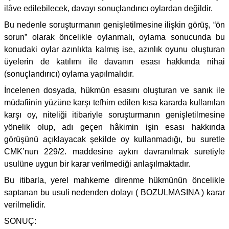
ilâve edilebilecek, davayı sonuçlandırıcı oylardan değildir.
Bu nedenle soruşturmanın genişletilmesine ilişkin görüş, “ön
sorun” olarak öncelikle oylanmalı, oylama sonucunda bu
konudaki oylar azınlıkta kalmış ise, azınlık oyunu oluşturan
üyelerin de katılımı ile davanın esası hakkında nihai
(sonuçlandırıcı) oylama yapılmalıdır.
İncelenen dosyada, hükmün esasını oluşturan ve sanık ile
müdafiinin yüzüne karşı tefhim edilen kısa kararda kullanılan
karşı oy, niteliği itibariyle soruşturmanın genişletilmesine
yönelik olup, adı geçen hâkimin işin esası hakkında
görüşünü açıklayacak şekilde oy kullanmadığı, bu suretle
CMK’nun 229/2. maddesine aykırı davranılmak suretiyle
usulüne uygun bir karar verilmediği anlaşılmaktadır.
Bu itibarla, yerel mahkeme direnme hükmünün öncelikle
saptanan bu usuli nedenden dolayı ( BOZULMASINA ) karar
verilmelidir.
SONUÇ: