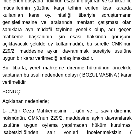
İncelenen dosyada, hükmün esasını oluşturan ve sanıklar ile
müdafilerinin yüzüne karşı tefhim edilen kısa kararda
kullanılan karşı oy, niteliği itibariyle soruşturmanın
genişletilmesine ve aralarında menfaat çatışması olan
sanıklara ayrı müdafii tayinine yönelik olup, adı geçen
mahkeme başkanının işin esası hakkında görüşünü
açıklayacak şekilde oy kullanmadığı, bu suretle CMK’nun
229/2. maddesine aykırı davranılmak suretiyle usulüne
uygun bir karar verilmediği anlaşılmaktadır.
Bu itibarla, yerel mahkeme direnme hükmünün öncelikle
saptanan bu usuli nedenden dolayı ( BOZULMASINA ) karar
verilmelidir.
SONUÇ:
Açıklanan nedenlerle;
1- ..Ağır Ceza Mahkemesinin ... gün ve ... sayılı direnme
hükmünün, CMK’nun 229/2. maddesine aykırı davranılarak
usulüne uygun oylama yapılmadan hüküm kurulması
isabetsizliğinden sair yönleri incelenmeksizin (