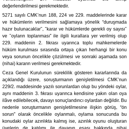
değerlendirilmesi gerekmektedir.
5271 sayılı CMK’nun 188, 224 ve 229. maddelerinde karar
ve hükümlerin verilmesini sağlamaya yönelik “duruşmada
hazır bulunacaklar", "karar ve hükümlerde gerekli oy sayısı"
ve "oyların toplanması” ile ilgili kurallara yer verilmiş olup
229. maddenin 2. fıkrası uyarınca toplu mahkemelerde
hüküm kurulması sırasında ortaya çıkan herhangi bir konu
veya sorunun öncelikle çözülmesi ve sonraki aşamada son
(nihai) kararın verilmesi gerekmektedir.
Ceza Genel Kurulunun süreklilik gösteren kararlarında da
açıklandığı üzere, soruşturmanın genişletilmesi CMK’nun
229/2. maddesinde yazılı sorunlardan olup bu yöndeki oylar,
aynı maddenin 3. fıkrası uyarınca kendisine yakın olan oya
ilâve edilebilecek, davayı sonuçlandırıcı oylardan değildir. Bu
nedenle soruşturmanın genişletilmesine ilişkin görüş, “ön
sorun” olarak öncelikle oylanmalı, oylama sonucunda bu
konudaki oylar azınlıkta kalmış ise, azınlık oyunu oluşturan
üyelerin de katılımı ile davanın esası hakkında nihai