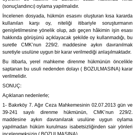
(sonuçlandırıcı) oylama yapılmalıdır.
İncelenen dosyada, hükmün esasını oluşturan kısa kararda
kullanılan karşı oy, niteliği itibariyle soruşturmanın
genişletilmesine yönelik olup, adı geçen hâkimin işin esası
hakkında görüşünü açıklayacak şekilde oy kullanmadığı, bu
suretle CMK’nun 229/2. maddesine aykırı davranılmak
suretiyle usulüne uygun bir karar verilmediği anlaşılmaktadır.
Bu itibarla, yerel mahkeme direnme hükmünün öncelikle
saptanan bu usuli nedenden dolayı ( BOZULMASINA) karar
verilmelidir.
SONUÇ:
Açıklanan nedenlerle;
1- Bakırköy 7. Ağır Ceza Mahkemesinin 02.07.2013 gün ve
39-241 sayılı direnme hükmünün, CMK’nun 229/2.
maddesine aykırı davranılarak usulüne uygun oylama
yapılmadan hüküm kurulması isabetsizliğinden sair yönleri
incelenmeksizin ( BOZULMASINA),