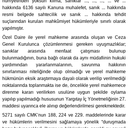
hürriyetinden yoksun kılma, sanıklar ..., ..., ..., ... ve ...
hakkında 6136 sayılı Kanuna muhalefet, sanık ... hakkında
resmi belgede sahtecilik ve sanık ... hakkında tehdit
suçlarından kurulan mahkûmiyet hükümleriyle sınırlı olarak
yapılmıştır.
Özel Daire ile yerel mahkeme arasında oluşan ve Ceza
Genel Kurulunca çözümlenmesi gereken uyuşmazlıklar;
sanıklar arasında menfaat çatışması bulunup
bulunmadığının, buna bağlı olarak da aynı müdafiinin hukuki
yardımından yararlanmalarının, savunma hakkının
sınırlanması niteliğinde olup olmadığı ve yerel mahkeme
hükmünün eksik araştırmaya dayalı olarak verilip verilmediği
noktalarında toplanmakta ise de, öncelikle yerel mahkemece
direnme kararı verilirken usulüne uygun şekilde oylama
yapılıp yapılmadığı hususunun Yargıtay İç Yönetmeliğinin 27.
maddesi uyarınca ele alınıp değerlendirilmesi gerekmektedir.
5271 sayılı CMK’nun 188, 224 ve 229. maddelerinde karar
ve hükümlerin verilmesini sağlamaya yönelik “duruşmada