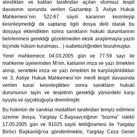
alındıktan ve katılan tarafından açılan olumsuz tespit
davasının sonunda verilen Gaziantep 3. Asliye Hukuk
Mahkemesi`nin 522-67 sayılı kararının kesinleşip
kesinleşmediği de saptanıp ilgili dosya delil olarak bu
dosyaya eklendikten sonra sanıkların hukuki durumlarının
belirlenmesi gerektiği gözetilmeden eksik araştırmayla yazılı
biçimde hüküm kurulması... ) isabetsizliğinden bozulmuştur.
Yerel mahkemece 04.03.2005 gün ve 77-59 sayı ile
mahkeme üyelerinden M'nin, katılanın imza ve yazı örnekleri
alınıp, senetteki imza ve yazı örnekleri ile karşılaştırıldıktan
ve 3. Asliye Hukuk Mahkemesi`nin menfi tespit davasında
verilen karar kesinleştikten sonra sanıkların hukuki
durumunun tayin ve tespitinin gerektiği yönündeki karşı
oyuyla ve oyçokluğuyla direnilmiştir.
Bu hükmün de sanıklar müdafileri tarafından temyiz edilmesi
üzerine dosya, Yargıtay C.Başsavcılığının "bozma" istekli
17.05.2005 gün ve 91025 sayılı tebliğnamesi ile Yargıtay
Birinci Başkanlığı'na gönderilmekle, Yargıtay Ceza Genel