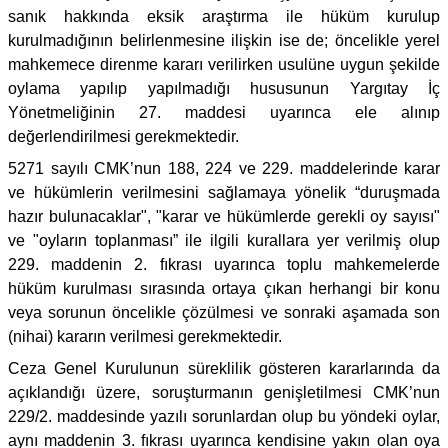
sanık hakkında eksik araştırma ile hüküm kurulup
kurulmadığının belirlenmesine ilişkin ise de; öncelikle yerel
mahkemece direnme kararı verilirken usulüne uygun şekilde
oylama yapılıp yapılmadığı hususunun Yargıtay İç
Yönetmeliğinin 27. maddesi uyarınca ele alınıp
değerlendirilmesi gerekmektedir.
5271 sayılı CMK’nun 188, 224 ve 229. maddelerinde karar
ve hükümlerin verilmesini sağlamaya yönelik “duruşmada
hazır bulunacaklar", "karar ve hükümlerde gerekli oy sayısı"
ve "oyların toplanması” ile ilgili kurallara yer verilmiş olup
229. maddenin 2. fıkrası uyarınca toplu mahkemelerde
hüküm kurulması sırasında ortaya çıkan herhangi bir konu
veya sorunun öncelikle çözülmesi ve sonraki aşamada son
(nihai) kararın verilmesi gerekmektedir.
Ceza Genel Kurulunun süreklilik gösteren kararlarında da
açıklandığı üzere, soruşturmanın genişletilmesi CMK’nun
229/2. maddesinde yazılı sorunlardan olup bu yöndeki oylar,
aynı maddenin 3. fıkrası uyarınca kendisine yakın olan oya