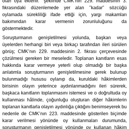
olan oya eklenir." şeklinde CMK’nın 229. maddesinin 3.
fıkrasındaki düzenlemede yer alan "kadar" sözcüğü
oylamada sürekliliği ifade ettiği için, yargı makamları
bakımından karar vermenin zorunluluğunu da
göstermektedir.
Soruşturmanın genişletilmesi yolunda, başkan veya
üyelerden herhangi biri veya birkaçı tarafından ileri sürülen
görüş; CMK’nın 229. maddesinin 2. fıkrası çerçevesinde
çözülmesi gereken bir meseledir. Toplanan kanıtların esas
hakkında karar vermeye yeterli olup olmadığı bir başka
anlatımla soruşturmanın genişletilmesine gerek bulunup
bulunmadığı hususu oylanıp da, kuruldaki hâkimlerden
birisinin olayın yeterince aydınlanmadığını ileri sürerek,
başkaca kanıtların toplanmasını istemesi ve o doğrultuda oy
kullanması hâlinde, çoğunluğu oluşturan diğer hâkimlerin
toplanan kanıtlarla olayın aydınlığa çıktığını benimseyerek bu
nedenle de CMK’nın 223. maddesinde gösterilen biçimde
karar verilmesi yönünde oy kullanmaları durumunda,
soruşturmanın genişletilmesi yönünde oy kullanan hâkim