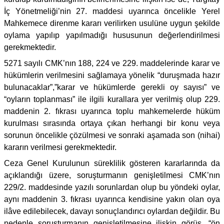
İç Yönetmeliği’nin 27. maddesi uyarınca öncelikle Yerel
Mahkemece direnme kararı verilirken usulüne uygun şekilde
oylama yapılıp yapılmadığı hususunun değerlendirilmesi
gerekmektedir.
5271 sayılı CMK’nın 188, 224 ve 229. maddelerinde karar ve
hükümlerin verilmesini sağlamaya yönelik “duruşmada hazır
bulunacaklar”,”karar ve hükümlerde gerekli oy sayısı” ve
“oyların toplanması” ile ilgili kurallara yer verilmiş olup 229.
maddenin 2. fıkrası uyarınca toplu mahkemelerde hüküm
kurulması sırasında ortaya çıkan herhangi bir konu veya
sorunun öncelikle çözülmesi ve sonraki aşamada son (nihai)
kararın verilmesi gerekmektedir.
Ceza Genel Kurulunun süreklilik gösteren kararlarında da
açıklandığı üzere, soruşturmanın genişletilmesi CMK’nın
229/2. maddesinde yazılı sorunlardan olup bu yöndeki oylar,
aynı maddenin 3. fıkrası uyarınca kendisine yakın olan oya
ilâve edilebilecek, davayı sonuçlandırıcı oylardan değildir. Bu
nedenle soruşturmanın genişletilmesine ilişkin görüş, “ön