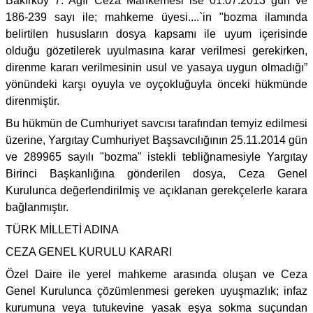
Bakırköy 7. Ağır Ceza Mahkemesi ise 01.07.2013 gün ve
186-239 sayı ile; mahkeme üyesi....`in "bozma ilamında
belirtilen hususların dosya kapsamı ile uyum içerisinde
olduğu gözetilerek uyulmasına karar verilmesi gerekirken,
direnme kararı verilmesinin usul ve yasaya uygun olmadığı”
yönündeki karşı oyuyla ve oyçokluğuyla önceki hükmünde
direnmiştir.
Bu hükmün de Cumhuriyet savcısı tarafından temyiz edilmesi
üzerine, Yargıtay Cumhuriyet Başsavcılığının 25.11.2014 gün
ve 289965 sayılı "bozma" istekli tebliğnamesiyle Yargıtay
Birinci Başkanlığına gönderilen dosya, Ceza Genel
Kurulunca değerlendirilmiş ve açıklanan gerekçelerle karara
bağlanmıştır.
TÜRK MİLLETİ ADINA
CEZA GENEL KURULU KARARI
Özel Daire ile yerel mahkeme arasında oluşan ve Ceza
Genel Kurulunca çözümlenmesi gereken uyuşmazlık; infaz
kurumuna veya tutukevine yasak eşya sokma suçundan