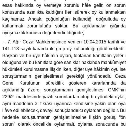
esas hakkında oy vermeye zorunlu hâle gelir, ön sorun
konusunda azınlıkta kaldığını ileri sürerek oy kullanmaktan
kaçınamaz. Ancak, çoğunluğun kullandığı doğrultuda oy
kullanmak zorunluluğu yoktur. Bu açıklamalar ışığında
uyuşmazlık konusu değerlendirildiğinde;
... 7. Ağır Ceza Mahkemesince verilen 10.04.2015 tarihli ve
141-113 sayılı kararda iki grup oy kullanıldığı görülmektedir.
Başkan ve bir üye hâkimin oyları, toplanan kanıtların yeterli
olduğuna ve bu kanıtlara göre sanıklar hakkında mahkûmiyet
hükümleri kurulmasına ilişkin iken, diğer üye hâkimin oyu ise
soruşturmanın genişletilmesi gerektiği yönündedir. Ceza
Genel Kurulunun süreklilik gösteren kararlarında da
açıklandığı üzere, soruşturmanın genişletilmesi CMK’nın
229/2. maddesinde yazılı sorunlardan olup bu yöndeki oylar,
aynı maddenin 3. fıkrası uyarınca kendisine yakın olan oya
ilâve edilebilecek, davayı sonuçlandırıcı oylardan değildir. Bu
nedenle soruşturmanın genişletilmesine ilişkin görüş, “ön
sorun” olarak öncelikle oylanmalı, oylama sonucunda bu