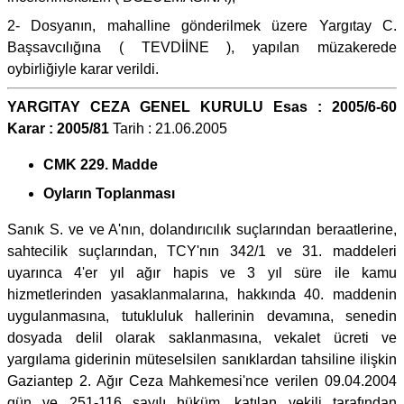
2- Dosyanın, mahalline gönderilmek üzere Yargıtay C.
Başsavcılığına ( TEVDİİNE ), yapılan müzakerede
oybirliğiyle karar verildi.
YARGITAY CEZA GENEL KURULU Esas : 2005/6-60
Karar : 2005/81
Tarih : 21.06.2005
CMK 229. Madde
Oyların Toplanması
Sanık S. ve ve A'nın, dolandırıcılık suçlarından beraatlerine,
sahtecilik suçlarından, TCY'nın 342/1 ve 31. maddeleri
uyarınca 4'er yıl ağır hapis ve 3 yıl süre ile kamu
hizmetlerinden yasaklanmalarına, hakkında 40. maddenin
uygulanmasına, tutukluluk hallerinin devamına, senedin
dosyada delil olarak saklanmasına, vekalet ücreti ve
yargılama giderinin müteselsilen sanıklardan tahsiline ilişkin
Gaziantep 2. Ağır Ceza Mahkemesi'nce verilen 09.04.2004
gün ve 251-116 sayılı hüküm, katılan vekili tarafından