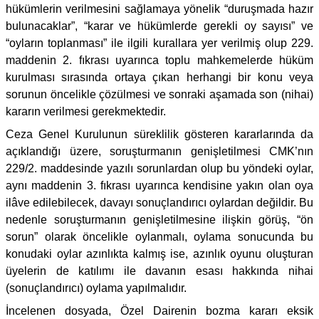
hükümlerin verilmesini sağlamaya yönelik “duruşmada hazır
bulunacaklar”, “karar ve hükümlerde gerekli oy sayısı” ve
“oyların toplanması” ile ilgili kurallara yer verilmiş olup 229.
maddenin 2. fıkrası uyarınca toplu mahkemelerde hüküm
kurulması sırasında ortaya çıkan herhangi bir konu veya
sorunun öncelikle çözülmesi ve sonraki aşamada son (nihai)
kararın verilmesi gerekmektedir.
Ceza Genel Kurulunun süreklilik gösteren kararlarında da
açıklandığı üzere, soruşturmanın genişletilmesi CMK’nın
229/2. maddesinde yazılı sorunlardan olup bu yöndeki oylar,
aynı maddenin 3. fıkrası uyarınca kendisine yakın olan oya
ilâve edilebilecek, davayı sonuçlandırıcı oylardan değildir. Bu
nedenle soruşturmanın genişletilmesine ilişkin görüş, “ön
sorun” olarak öncelikle oylanmalı, oylama sonucunda bu
konudaki oylar azınlıkta kalmış ise, azınlık oyunu oluşturan
üyelerin de katılımı ile davanın esası hakkında nihai
(sonuçlandırıcı) oylama yapılmalıdır.
İncelenen dosyada, Özel Dairenin bozma kararı eksik