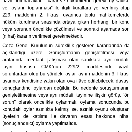
hazır bulunacaklar", "karar ve hükümlerde gerekli oy sayısı"
ve "oyların toplanması” ile ilgili kurallara yer verilmiş olup
229. maddenin 2. fıkrası uyarınca toplu mahkemelerde
hüküm kurulması sırasında ortaya çıkan herhangi bir konu
veya sorunun öncelikle çözülmesi ve sonraki aşamada son
(nihai) kararın verilmesi gerekmektedir.
Ceza Genel Kurulunun süreklilik gösteren kararlarında da
açıklandığı üzere, Soruşturmanın genişletilmesi veya
aralarında menfaat çatışması olan sanıklara ayrı müdafii
tayini hususu CMK’nun 229/2. maddesinde yazılı
sorunlardan olup bu yöndeki oylar, aynı maddenin 3. fıkrası
uyarınca kendisine yakın olan oya ilâve edilebilecek, davayı
sonuçlandırıcı oylardan değildir. Bu nedenle soruşturmanın
genişletilmesine veya ayrı müdafii tayinine ilişkin görüş, “ön
sorun” olarak öncelikle oylanmalı, oylama sonucunda bu
konudaki oylar azınlıkta kalmış ise, azınlık oyunu oluşturan
üyelerin de katılımı ile davanın esası hakkında nihai
(sonuçlandırıcı) oylama yapılmalıdır.