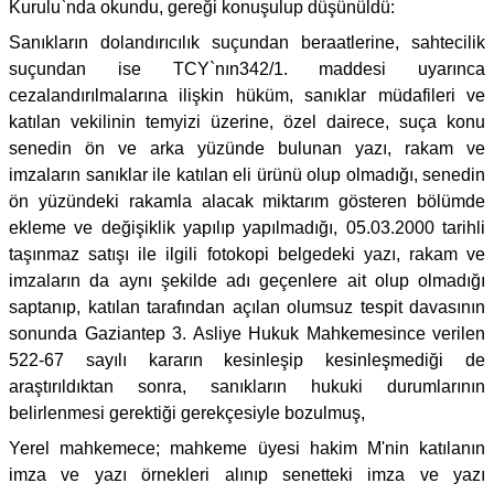
Kurulu`nda okundu, gereği konuşulup düşünüldü:
Sanıkların dolandırıcılık suçundan beraatlerine, sahtecilik
suçundan ise TCY`nın342/1. maddesi uyarınca
cezalandırılmalarına ilişkin hüküm, sanıklar müdafileri ve
katılan vekilinin temyizi üzerine, özel dairece, suça konu
senedin ön ve arka yüzünde bulunan yazı, rakam ve
imzaların sanıklar ile katılan eli ürünü olup olmadığı, senedin
ön yüzündeki rakamla alacak miktarım gösteren bölümde
ekleme ve değişiklik yapılıp yapılmadığı, 05.03.2000 tarihli
taşınmaz satışı ile ilgili fotokopi belgedeki yazı, rakam ve
imzaların da aynı şekilde adı geçenlere ait olup olmadığı
saptanıp, katılan tarafından açılan olumsuz tespit davasının
sonunda Gaziantep 3. Asliye Hukuk Mahkemesince verilen
522-67 sayılı kararın kesinleşip kesinleşmediği de
araştırıldıktan sonra, sanıkların hukuki durumlarının
belirlenmesi gerektiği gerekçesiyle bozulmuş,
Yerel mahkemece; mahkeme üyesi hakim M'nin katılanın
imza ve yazı örnekleri alınıp senetteki imza ve yazı