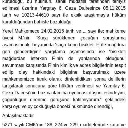
kurulduğu, bu hükmün, sanık müdafisi tarafından temyiz
edilmesi üzerine Yargıtay 6. Ceza Dairesince 05.11.2015
tarih ve 10213-44610 sayı ile eksik araştırmayla hüküm
kurulduğundan bahisle bozulduğu,
Yerel Mahkemece 24.02.2016 tarih ve ... sayı ile; mahkeme
üyesi M.’nin “Suça sürüklenen çocuğun soruşturma
aşamasındaki beyanında ‘suça konu bisikleti F. ile mağdura
geri gönderdiğini’ yargılama aşamasında ise ‘bisikleti
mağdurdan isterken F.’nin de yanlarında olduğunu’
savunması karşısında F.’nin kimlik ve adres bilgilerinin tespit
edilip olay hakkındaki bilgisine başvurulmak üzere
mahkememizce tanık olarak dinlenildikten sonra delillerin
tartışılarak sonucuna göre hüküm verilmesi ve Yargıtay 6.
Ceza Dairesi’nin bozma ilamına uyulması düşüncesindeyim,
çoğunluğun direnme görüşüne katılmıyorum.” şeklindeki
karşı oyu ve oy çokluğuyla önceki hükmünde direndiği,
Anlaşılmaktadır.
5271 sayılı CMK’nın 188, 224 ve 229. maddelerinde karar ve