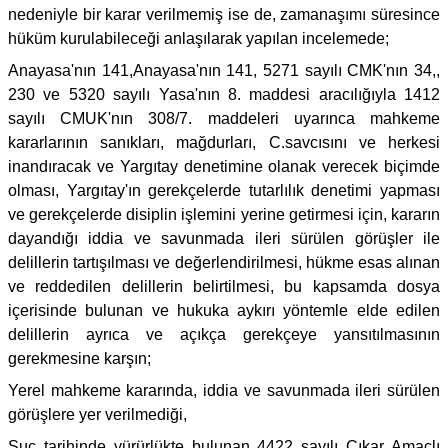
nedeniyle bir karar verilmemiş ise de, zamanaşımı süresince
hüküm kurulabileceği anlaşılarak yapılan incelemede;
Anayasa'nın 141,Anayasa'nın 141, 5271 sayılı CMK'nın 34,,
230 ve 5320 sayılı Yasa'nın 8. maddesi aracılığıyla 1412
sayılı CMUK'nın 308/7. maddeleri uyarınca mahkeme
kararlarının sanıkları, mağdurları, C.savcısını ve herkesi
inandıracak ve Yargıtay denetimine olanak verecek biçimde
olması, Yargıtay'ın gerekçelerde tutarlılık denetimi yapması
ve gerekçelerde disiplin işlemini yerine getirmesi için, kararın
dayandığı iddia ve savunmada ileri sürülen görüşler ile
delillerin tartışılması ve değerlendirilmesi, hükme esas alınan
ve reddedilen delillerin belirtilmesi, bu kapsamda dosya
içerisinde bulunan ve hukuka aykırı yöntemle elde edilen
delillerin ayrıca ve açıkça gerekçeye yansıtılmasının
gerekmesine karşın;
Yerel mahkeme kararında, iddia ve savunmada ileri sürülen
görüşlere yer verilmediği,
Suç tarihinde yürürlükte bulunan 4422 sayılı Çıkar Amaçlı