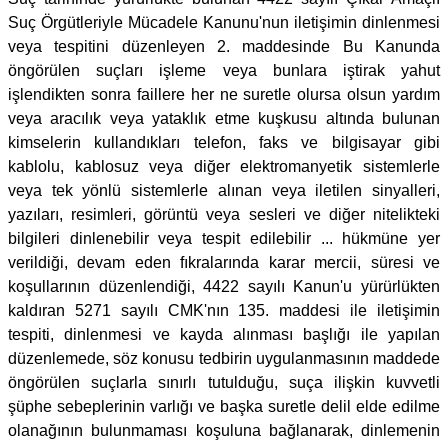
Suç Örgütleriyle Mücadele Kanunu'nun iletişimin dinlenmesi
veya tespitini düzenleyen 2. maddesinde Bu Kanunda
öngörülen suçları işleme veya bunlara iştirak yahut
işlendikten sonra faillere her ne suretle olursa olsun yardım
veya aracılık veya yataklık etme kuşkusu altında bulunan
kimselerin kullandıkları telefon, faks ve bilgisayar gibi
kablolu, kablosuz veya diğer elektromanyetik sistemlerle
veya tek yönlü sistemlerle alınan veya iletilen sinyalleri,
yazıları, resimleri, görüntü veya sesleri ve diğer nitelikteki
bilgileri dinlenebilir veya tespit edilebilir ... hükmüne yer
verildiği, devam eden fıkralarında karar mercii, süresi ve
koşullarının düzenlendiği, 4422 sayılı Kanun'u yürürlükten
kaldıran 5271 sayılı CMK'nın 135. maddesi ile iletişimin
tespiti, dinlenmesi ve kayda alınması başlığı ile yapılan
düzenlemede, söz konusu tedbirin uygulanmasının maddede
öngörülen suçlarla sınırlı tutulduğu, suça ilişkin kuvvetli
şüphe sebeplerinin varlığı ve başka suretle delil elde edilme
olanağının bulunmaması koşuluna bağlanarak, dinlemenin