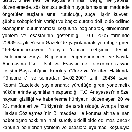
tespiti, dinlenmesi ve kayda alınması" başlığı ile yapılan
düzenlemede, söz konusu tedbirin uygulanmasının maddede
öngörülen suçlarla sınırlı tutulduğu, suça ilişkin kuvvetli
şüphe sebeplerinin varlığı ve başka suretle delil elde edilme
olanağının bulunmaması koşuluna bağlanarak, dinlemenin
yöntem ve esaslarının gösterildiği, 10.11.2005 tarihinde
25989 sayılı Resmi Gazete'de yayınlanarak yürürlüğe giren
"Telekomünikasyon Yoluyla Yapılan iletişimin Tespiti,
Dinlenmesi, Sinyal Bilgilerinin Değerlendirilmesi ve Kayda
Alınmasına Dair Usul ve Esaslar ile Telekomünikasyon
iletişim Başkanlığının Kuruluş, Görev ve Yetkileri Hakkında
Yönetmelik" ve sonradan 14.02.2007 tarih 26434 sayılı
Resmi Gazete'de yayınlanarak yürürlüğe giren yönetmelik
hükümlerinde ayrıntıların saptandığı, T.C. Anayasası'nın özel
hayatın gizliliği ve haberleşme hürriyetini düzenleyen 20 ve
22. maddeleri ve Türkiye'nin de tarafı olduğu Avrupa İnsan
Hakları Sözleşmesi`nin B. maddesi ile koruma altına alınan
haberleşme hakkının ihlali suretiyle delil elde edilmesi ancak
kanunla belirlenen yöntem ve esaslara uyulması koşuluyla