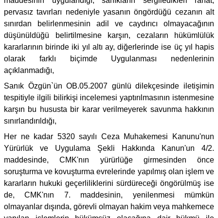
maddesinin uygulandığı, sanıkların sergiledikleri rahat,
pervasız tavırları nedeniyle yasanın öngördüğü cezanın alt
sınırdan belirlenmesinin adil ve caydırıcı olmayacağının
düşünüldüğü belirtilmesine karşın, cezaların hükümlülük
kararlarının birinde iki yıl altı ay, diğerlerinde ise üç yıl hapis
olarak farklı biçimde Uygulanması nedenlerinin
açıklanmadığı,
Sanık Özgün`ün OB.05.2007 günlü dilekçesinde iletişimin
tespitiyle ilgili bilirkişi incelemesi yaptırılmasının istenmesine
karşın bu hususta bir karar verilmeyerek savunma hakkının
sınırlandırıldığı,
Her ne kadar 5320 sayılı Ceza Muhakemesi Kanunu'nun
Yürürlük ve Uygulama Şekli Hakkında Kanun'un 4/2.
maddesinde, CMK'nın yürürlüğe girmesinden önce
soruşturma ve kovuşturma evrelerinde yapılmış olan işlem ve
kararların hukuki geçerliliklerini sürdüreceği öngörülmüş ise
de, CMK'nın 7. maddesinin, yenilenmesi mümkün
olmayanlar dışında, görevli olmayan hakim veya mahkemece