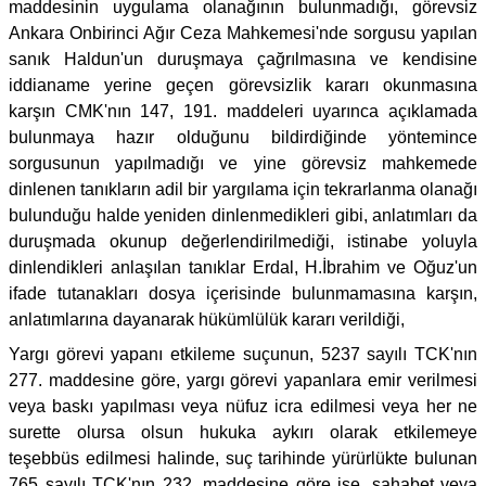
maddesinin uygulama olanağının bulunmadığı, görevsiz
Ankara Onbirinci Ağır Ceza Mahkemesi'nde sorgusu yapılan
sanık Haldun'un duruşmaya çağrılmasına ve kendisine
iddianame yerine geçen görevsizlik kararı okunmasına
karşın CMK'nın 147, 191. maddeleri uyarınca açıklamada
bulunmaya hazır olduğunu bildirdiğinde yöntemince
sorgusunun yapılmadığı ve yine görevsiz mahkemede
dinlenen tanıkların adil bir yargılama için tekrarlanma olanağı
bulunduğu halde yeniden dinlenmedikleri gibi, anlatımları da
duruşmada okunup değerlendirilmediği, istinabe yoluyla
dinlendikleri anlaşılan tanıklar Erdal, H.İbrahim ve Oğuz'un
ifade tutanakları dosya içerisinde bulunmamasına karşın,
anlatımlarına dayanarak hükümlülük kararı verildiği,
Yargı görevi yapanı etkileme suçunun, 5237 sayılı TCK'nın
277. maddesine göre, yargı görevi yapanlara emir verilmesi
veya baskı yapılması veya nüfuz icra edilmesi veya her ne
surette olursa olsun hukuka aykırı olarak etkilemeye
teşebbüs edilmesi halinde, suç tarihinde yürürlükte bulunan
765 sayılı TCK'nın 232. maddesine göre ise, sahabet veya