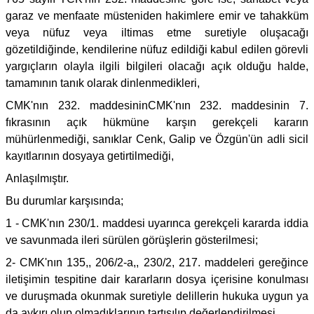
garaz ve menfaate müsteniden hakimlere emir ve tahakküm
veya nüfuz veya iltimas etme suretiyle oluşacağı
gözetildiğinde, kendilerine nüfuz edildiği kabul edilen görevli
yargıçların olayla ilgili bilgileri olacağı açık olduğu halde,
tamamının tanık olarak dinlenmedikleri,
CMK'nın 232. maddesininCMK'nın 232. maddesinin 7.
fıkrasının açık hükmüne karşın gerekçeli kararın
mühürlenmediği, sanıklar Cenk, Galip ve Özgün'ün adli sicil
kayıtlarının dosyaya getirtilmediği,
Anlaşılmıştır.
Bu durumlar karşısında;
1 - CMK'nın 230/1. maddesi uyarınca gerekçeli kararda iddia
ve savunmada ileri sürülen görüşlerin gösterilmesi;
2- CMK'nın 135,, 206/2-a,, 230/2, 217. maddeleri gereğince
iletişimin tespitine dair kararların dosya içerisine konulması
ve duruşmada okunmak suretiyle delillerin hukuka uygun ya
da aykırı olup olmadıklarının tartışılıp değerlendirilmesi,