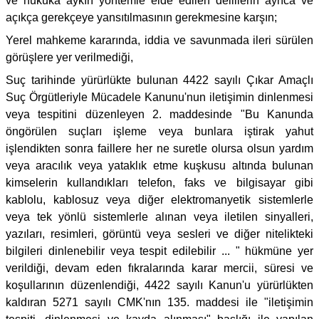
ve hukuka aykırı yöntemle elde edilen delillerin ayrıca ve
açıkça gerekçeye yansıtılmasının gerekmesine karşın;
Yerel mahkeme kararında, iddia ve savunmada ileri sürülen
görüşlere yer verilmediği,
Suç tarihinde yürürlükte bulunan 4422 sayılı Çıkar Amaçlı
Suç Örgütleriyle Mücadele Kanunu'nun iletişimin dinlenmesi
veya tespitini düzenleyen 2. maddesinde "Bu Kanunda
öngörülen suçları işleme veya bunlara iştirak yahut
işlendikten sonra faillere her ne suretle olursa olsun yardım
veya aracılık veya yataklık etme kuşkusu altında bulunan
kimselerin kullandıkları telefon, faks ve bilgisayar gibi
kablolu, kablosuz veya diğer elektromanyetik sistemlerle
veya tek yönlü sistemlerle alınan veya iletilen sinyalleri,
yazıları, resimleri, görüntü veya sesleri ve diğer nitelikteki
bilgileri dinlenebilir veya tespit edilebilir ... " hükmüne yer
verildiği, devam eden fıkralarında karar mercii, süresi ve
koşullarının düzenlendiği, 4422 sayılı Kanun'u yürürlükten
kaldıran 5271 sayılı CMK'nın 135. maddesi ile "iletişimin