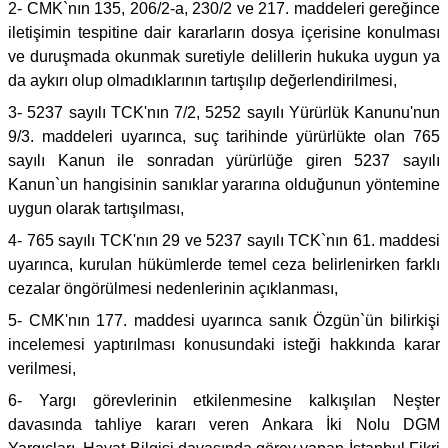
2- CMK`nın 135, 206/2-a, 230/2 ve 217. maddeleri gereğince
iletişimin tespitine dair kararların dosya içerisine konulması
ve duruşmada okunmak suretiyle delillerin hukuka uygun ya
da aykırı olup olmadıklarının tartışılıp değerlendirilmesi,
3- 5237 sayılı TCK'nın 7/2, 5252 sayılı Yürürlük Kanunu'nun
9/3. maddeleri uyarınca, suç tarihinde yürürlükte olan 765
sayılı Kanun ile sonradan yürürlüğe giren 5237 sayılı
Kanun`un hangisinin sanıklar yararına olduğunun yöntemine
uygun olarak tartışılması,
4- 765 sayılı TCK'nın 29 ve 5237 sayılı TCK`nın 61. maddesi
uyarınca, kurulan hükümlerde temel ceza belirlenirken farklı
cezalar öngörülmesi nedenlerinin açıklanması,
5- CMK'nın 177. maddesi uyarınca sanık Özgün`ün bilirkişi
incelemesi yaptırılması konusundaki isteği hakkında karar
verilmesi,
6- Yargı görevlerinin etkilenmesine kalkışılan Neşter
davasında tahliye kararı veren Ankara İki Nolu DGM