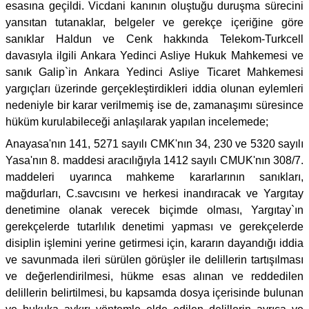
esasına geçildi. Vicdani kanının oluştuğu duruşma sürecini
yansıtan tutanaklar, belgeler ve gerekçe içeriğine göre
sanıklar Haldun ve Cenk hakkında Telekom-Turkcell
davasıyla ilgili Ankara Yedinci Asliye Hukuk Mahkemesi ve
sanık Galip`in Ankara Yedinci Asliye Ticaret Mahkemesi
yargıçları üzerinde gerçekleştirdikleri iddia olunan eylemleri
nedeniyle bir karar verilmemiş ise de, zamanaşımı süresince
hüküm kurulabileceği anlaşılarak yapılan incelemede;
Anayasa'nın 141, 5271 sayılı CMK'nın 34, 230 ve 5320 sayılı
Yasa'nın 8. maddesi aracılığıyla 1412 sayılı CMUK'nın 308/7.
maddeleri uyarınca mahkeme kararlarının sanıkları,
mağdurları, C.savcısını ve herkesi inandıracak ve Yargıtay
denetimine olanak verecek biçimde olması, Yargıtay`ın
gerekçelerde tutarlılık denetimi yapması ve gerekçelerde
disiplin işlemini yerine getirmesi için, kararın dayandığı iddia
ve savunmada ileri sürülen görüşler ile delillerin tartışılması
ve değerlendirilmesi, hükme esas alınan ve reddedilen
delillerin belirtilmesi, bu kapsamda dosya içerisinde bulunan