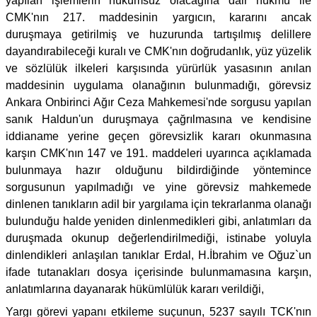
yapılan işlemlerin hükümsüz olacağına dair hükmü ile
CMK'nın 217. maddesinin yargıcın, kararını ancak
duruşmaya getirilmiş ve huzurunda tartışılmış delillere
dayandırabileceği kuralı ve CMK'nın doğrudanlık, yüz yüzelik
ve sözlülük ilkeleri karşısında yürürlük yasasının anılan
maddesinin uygulama olanağının bulunmadığı, görevsiz
Ankara Onbirinci Ağır Ceza Mahkemesi'nde sorgusu yapılan
sanık Haldun'un duruşmaya çağrılmasına ve kendisine
iddianame yerine geçen görevsizlik kararı okunmasına
karşın CMK'nın 147 ve 191. maddeleri uyarınca açıklamada
bulunmaya hazır olduğunu bildirdiğinde yöntemince
sorgusunun yapılmadığı ve yine görevsiz mahkemede
dinlenen tanıkların adil bir yargılama için tekrarlanma olanağı
bulunduğu halde yeniden dinlenmedikleri gibi, anlatımları da
duruşmada okunup değerlendirilmediği, istinabe yoluyla
dinlendikleri anlaşılan tanıklar Erdal, H.İbrahim ve Oğuz`un
ifade tutanakları dosya içerisinde bulunmamasına karşın,
anlatımlarına dayanarak hükümlülük kararı verildiği,
Yargı görevi yapanı etkileme suçunun, 5237 sayılı TCK'nın