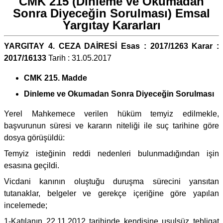
CMK 215 (Dinleme ve Okumadan
Sonra Diyeceğin Sorulması) Emsal
Yargıtay Kararları
YARGITAY 4. CEZA DAİRESİ Esas : 2017/1263 Karar :
2017/16133
Tarih : 31.05.2017
CMK 215. Madde
Dinleme ve Okumadan Sonra Diyeceğin Sorulması
Yerel Mahkemece verilen hüküm temyiz edilmekle,
başvurunun süresi ve kararın niteliği ile suç tarihine göre
dosya görüşüldü:
Temyiz isteğinin reddi nedenleri bulunmadığından işin
esasına geçildi.
Vicdani kanının oluştuğu duruşma sürecini yansıtan
tutanaklar, belgeler ve gerekçe içeriğine göre yapılan
incelemede;
1-Katılanın 22.11.2012 tarihinde kendisine usulsüz tebligat