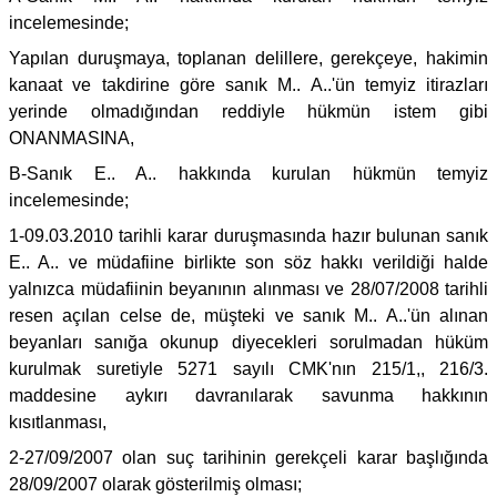
incelemesinde;
Yapılan duruşmaya, toplanan delillere, gerekçeye, hakimin
kanaat ve takdirine göre sanık M.. A..'ün temyiz itirazları
yerinde olmadığından reddiyle hükmün istem gibi
ONANMASINA,
B-Sanık E.. A.. hakkında kurulan hükmün temyiz
incelemesinde;
1-09.03.2010 tarihli karar duruşmasında hazır bulunan sanık
E.. A.. ve müdafiine birlikte son söz hakkı verildiği halde
yalnızca müdafiinin beyanının alınması ve 28/07/2008 tarihli
resen açılan celse de, müşteki ve sanık M.. A..'ün alınan
beyanları sanığa okunup diyecekleri sorulmadan hüküm
kurulmak suretiyle 5271 sayılı CMK'nın 215/1,, 216/3.
maddesine aykırı davranılarak savunma hakkının
kısıtlanması,
2-27/09/2007 olan suç tarihinin gerekçeli karar başlığında
28/09/2007 olarak gösterilmiş olması;