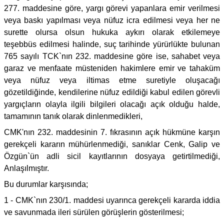
277. maddesine göre, yargı görevi yapanlara emir verilmesi
veya baskı yapılması veya nüfuz icra edilmesi veya her ne
surette olursa olsun hukuka aykırı olarak etkilemeye
teşebbüs edilmesi halinde, suç tarihinde yürürlükte bulunan
765 sayılı TCK`nın 232. maddesine göre ise, sahabet veya
garaz ve menfaate müsteniden hakimlere emir ve tahaküm
veya nüfuz veya iltimas etme suretiyle oluşacağı
gözetildiğinde, kendilerine nüfuz edildiği kabul edilen görevli
yargıçların olayla ilgili bilgileri olacağı açık olduğu halde,
tamamının tanık olarak dinlenmedikleri,
CMK'nın 232. maddesinin 7. fıkrasının açık hükmüne karşın
gerekçeli kararın mühürlenmediği, sanıklar Cenk, Galip ve
Özgün`ün adli sicil kayıtlarının dosyaya getirtilmediği,
Anlaşılmıştır.
Bu durumlar karşısında;
1 - CMK`nın 230/1. maddesi uyarınca gerekçeli kararda iddia
ve savunmada ileri sürülen görüşlerin gösterilmesi;