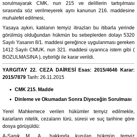
sorulmayarak CMK. nun 215 ve delillerin tartışılması
sırasında söz verilmeyerek aynı kanunun 216. maddesine
muhalefet edilmesi,
Yasaya aykırı, katılanın temyiz itirazları bu itibarla yerinde
görülmüş olduğundan hükmün bu sebeplerden dolayı 5320
Sayılı Yasanın 8/1. maddesi gereğince uygulanması gereken
1412 Sayılı CMUK. nun 321. maddesi uyarınca istem gibi (
BOZULMASINA ), oybirliği ile karar verildi.
YARGITAY 22. CEZA DAİRESİ Esas: 2015/4646 Karar:
2015/7879
Tarih: 26.11.2015
CMK 215. Madde
Dinleme ve Okumadan Sonra Diyeceğin Sorulması
Yerel Mahkemece verilen hükümler temyiz edilmekle,
kararların nitelik, cezaların türü, süresi ve suç tarihine göre
dosya görüşüldü:
A-Sanık M.. A.. hakkında kurulan hükmün temyiz