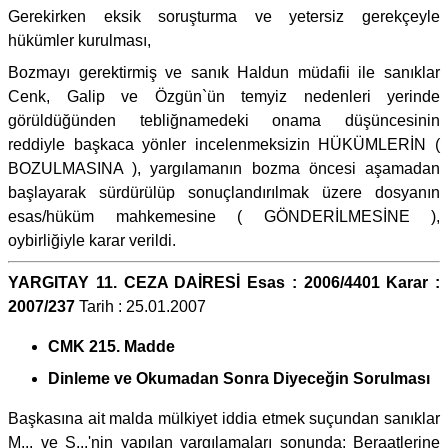
Gerekirken eksik soruşturma ve yetersiz gerekçeyle
hükümler kurulması,
Bozmayı gerektirmiş ve sanık Haldun müdafii ile sanıklar
Cenk, Galip ve Özgün`ün temyiz nedenleri yerinde
görüldüğünden tebliğnamedeki onama düşüncesinin
reddiyle başkaca yönler incelenmeksizin HÜKÜMLERİN (
BOZULMASINA ), yargılamanın bozma öncesi aşamadan
başlayarak sürdürülüp sonuçlandırılmak üzere dosyanın
esas/hüküm mahkemesine ( GÖNDERİLMESİNE ),
oybirliğiyle karar verildi.
YARGITAY 11. CEZA DAİRESİ Esas : 2006/4401 Karar :
2007/237
Tarih : 25.01.2007
CMK 215. Madde
Dinleme ve Okumadan Sonra Diyeceğin Sorulması
Başkasına ait malda mülkiyet iddia etmek suçundan sanıklar
M... ve S...'nin yapılan yargılamaları sonunda: Beraatlerine