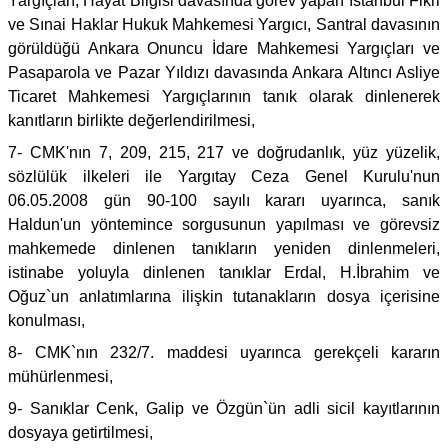
Yargıçları, Hayat Bilgisi davasında görev yapan İstanbul Fikri
ve Sınai Haklar Hukuk Mahkemesi Yargıcı, Santral davasının
görüldüğü Ankara Onuncu İdare Mahkemesi Yargıçları ve
Pasaparola ve Pazar Yıldızı davasında Ankara Altıncı Asliye
Ticaret Mahkemesi Yargıçlarının tanık olarak dinlenerek
kanıtların birlikte değerlendirilmesi,
7- CMK'nın 7, 209, 215, 217 ve doğrudanlık, yüz yüzelik,
sözlülük ilkeleri ile Yargıtay Ceza Genel Kurulu'nun
06.05.2008 gün 90-100 sayılı kararı uyarınca, sanık
Haldun'un yöntemince sorgusunun yapılması ve görevsiz
mahkemede dinlenen tanıkların yeniden dinlenmeleri,
istinabe yoluyla dinlenen tanıklar Erdal, H.İbrahim ve
Oğuz`un anlatımlarına ilişkin tutanakların dosya içerisine
konulması,
8- CMK`nın 232/7. maddesi uyarınca gerekçeli kararın
mühürlenmesi,
9- Sanıklar Cenk, Galip ve Özgün`ün adli sicil kayıtlarının
dosyaya getirtilmesi,