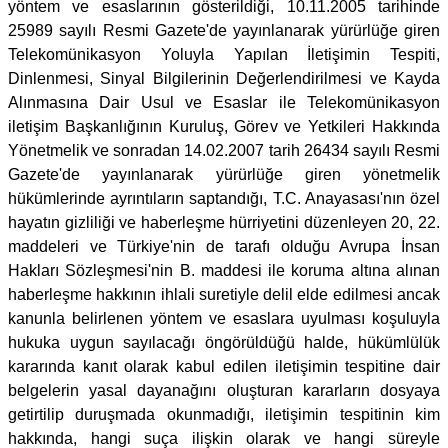
yöntem ve esaslarının gösterildiği, 10.11.2005 tarihinde
25989 sayılı Resmi Gazete'de yayınlanarak yürürlüğe giren
Telekomünikasyon Yoluyla Yapılan İletişimin Tespiti,
Dinlenmesi, Sinyal Bilgilerinin Değerlendirilmesi ve Kayda
Alınmasına Dair Usul ve Esaslar ile Telekomünikasyon
iletişim Başkanlığının Kuruluş, Görev ve Yetkileri Hakkında
Yönetmelik ve sonradan 14.02.2007 tarih 26434 sayılı Resmi
Gazete'de yayınlanarak yürürlüğe giren yönetmelik
hükümlerinde ayrıntıların saptandığı, T.C. Anayasası'nın özel
hayatın gizliliği ve haberleşme hürriyetini düzenleyen 20, 22.
maddeleri ve Türkiye'nin de tarafı olduğu Avrupa İnsan
Hakları Sözleşmesi'nin B. maddesi ile koruma altına alınan
haberleşme hakkının ihlali suretiyle delil elde edilmesi ancak
kanunla belirlenen yöntem ve esaslara uyulması koşuluyla
hukuka uygun sayılacağı öngörüldüğü halde, hükümlülük
kararında kanıt olarak kabul edilen iletişimin tespitine dair
belgelerin yasal dayanağını oluşturan kararların dosyaya
getirtilip duruşmada okunmadığı, iletişimin tespitinin kim
hakkında, hangi suça ilişkin olarak ve hangi süreyle