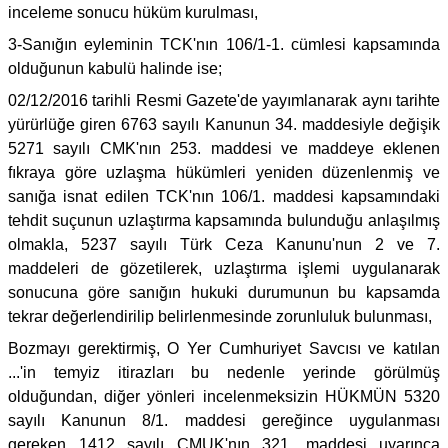
inceleme sonucu hüküm kurulması,
3-Sanığın eyleminin TCK'nın 106/1-1. cümlesi kapsamında
olduğunun kabulü halinde ise;
02/12/2016 tarihli Resmi Gazete'de yayımlanarak aynı tarihte
yürürlüğe giren 6763 sayılı Kanunun 34. maddesiyle değişik
5271 sayılı CMK'nın 253. maddesi ve maddeye eklenen
fıkraya göre uzlaşma hükümleri yeniden düzenlenmiş ve
sanığa isnat edilen TCK'nın 106/1. maddesi kapsamındaki
tehdit suçunun uzlaştırma kapsamında bulunduğu anlaşılmış
olmakla, 5237 sayılı Türk Ceza Kanunu'nun 2 ve 7.
maddeleri de gözetilerek, uzlaştırma işlemi uygulanarak
sonucuna göre sanığın hukuki durumunun bu kapsamda
tekrar değerlendirilip belirlenmesinde zorunluluk bulunması,
Bozmayı gerektirmiş, O Yer Cumhuriyet Savcısı ve katılan
...'in temyiz itirazları bu nedenle yerinde görülmüş
olduğundan, diğer yönleri incelenmeksizin HÜKMÜN 5320
sayılı Kanunun 8/1. maddesi gereğince uygulanması
gereken 1412 sayılı CMUK'nın 321. maddesi uyarınca