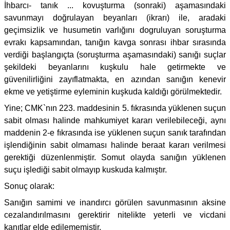
İhbarcı- tanık ... kovuşturma (sonraki) aşamasındaki
savunmayı doğrulayan beyanları (ikrarı) ile, aradaki
geçimsizlik ve husumetin varlığını dogruluyan soruşturma
evrakı kapsamından, tanığın kavga sonrası ihbar sırasında
verdiği başlangıçta (soruşturma aşamasındaki) sanığı suçlar
şekildeki beyanlarını kuşkulu hale getirmekte ve
güvenilirliğini zayıflatmakta, en azından sanığın kenevir
ekme ve yetiştirme eyleminin kuşkuda kaldığı görülmektedir.
Yine; CMK`nın 223. maddesinin 5. fıkrasında yüklenen suçun
sabit olması halinde mahkumiyet kararı verilebileceği, aynı
maddenin 2-e fıkrasında ise yüklenen suçun sanık tarafından
işlendiğinin sabit olmaması halinde beraat kararı verilmesi
gerektiği düzenlenmiştir. Somut olayda sanığın yüklenen
suçu işlediği sabit olmayıp kuskuda kalmıştır.
Sonuç olarak:
Sanığın samimi ve inandırcı görülen savunmasının aksine
cezalandırılmasını gerektirir nitelikte yeterli ve vicdani
kanıtlar elde edilememiştir.