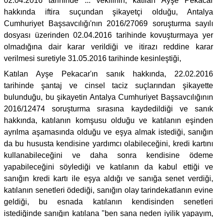
02.04.2016 tarihinde ... vekilinin, katılan Ayşe Pekacar
hakkında iftira suçundan şikayetçi olduğu, Antalya
Cumhuriyet Başsavcılığı'nın 2016/27069 soruşturma sayılı
dosyası üzerinden 02.04.2016 tarihinde kovuşturmaya yer
olmadığına dair karar verildiği ve itirazı reddine karar
verilmesi suretiyle 31.05.2016 tarihinde kesinleştiği,
Katılan Ayşe Pekacar'ın sanık hakkında, 22.02.2016
tarihinde şantaj ve cinsel taciz suçlarından şikayette
bulunduğu, bu şikayetin Antalya Cumhuriyet Başsavcılığının
2016/12474 soruşturma sırasına kaydedildiği ve sanık
hakkında, katılanın komşusu olduğu ve katılanın eşinden
ayrılma aşamasında olduğu ve eşya almak istediği, sanığın
da bu hususta kendisine yardımcı olabileceğini, kredi kartını
kullanabileceğini ve daha sonra kendisine ödeme
yapabileceğini söylediği ve katılanın da kabul ettiği ve
sanığın kredi kartı ile eşya aldığı ve sanığa senet verdiği,
katılanın senetleri ödediği, sanığın olay tarindekatlanın evine
geldiği, bu esnada katılanın kendisinden senetleri
istediğinde sanığın katılana "ben sana neden iyilik yapayım,