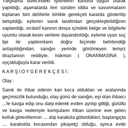
Yargılama sürecindeki işlemlerin kanuna uygun olarak
yapıldığı, aşamalarda ileri sürülen iddia ve savunmaların
toplanan tüm delillerle birlikte gerekçeli kararda gösterilip
tartışıldığı, eylemin sanık tarafından gerçekleştirildiğinin
saptandığı, vicdanî kanının dosya içindeki belge ve bilgilerle
uyumlu olarak kesin verilere dayandırıldığı, eyleme uyan suç
tipi ile yaptırımların doğru biçimde belirlendiği
anlaşıldığından; sanığın yerinde görülmeyen temyiz
itirazlarının reddiyle, hükmün ( ONANMASINA ),
oyçokluğuyla karar verildi.
K A R Ş I O Y G E R E K Ç E S İ :
Olay :
Sanık ile ihbar edenin karı koca oldukları ve aralarında
geçimsizlik bulunduğu, olay günü de sanığın, eşi olan ihbarcı
...'le kavga edip onu darp ederek evden ayrılıp gittiği, gürültü
ve kavga nedeniyle komşuların ihbarı üzerine eve gelen
kolluk görevlilerinin .... alıp karakola götürdükleri, başlangıçta
.... karakolda kocasından şikayetçi olduğu, ayrıca evde