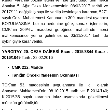
Kanun yararına bozma istemi yerinde görüldüğünden mercii
Antalya 5. Ağır Ceza Mahkemesinin 08/02/2017 tarihli ve
2017/111 değişik iş sayı ile verilip kesinleşen kararının, 5271
sayılı Ceza Muhakemesi Kanununun 309. maddesi uyarınca
BOZULMASINA, bozma nedenine göre, sonraki işlemlerin,
CMK'nın 309/4-a maddesi gereğince mahallinde merci
mahkemesince yerine getirilmesine, 03/11/2017 tarihinde
oybirliğiyle karar verildi.
YARGITAY 20. CEZA DAİRESİ Esas : 2015/8844 Karar :
2016/1049
Tarih : 23.02.2016
CMK 212. Madde
Tanığın Önceki İfadesinin Okunması
TCK'nın 53. maddesinin uygulanması ile ilgili olarak
Anayasa Mahkemesi`nin 08.10.2015 tarih ve E.2014/140;
K.2015/85 sayılı kararının infaz aşamasında gözetilmesi
mümkün görülmüştür.