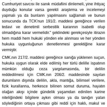
Cumhuriyet savcısı ile sanık müdafiini dinlemeli, yine ihtiyaç
duyduğu konular varsa gerekli araştırma ve incelemeyi
yapmalı ya da bunların yapılmasını sağlamalı ve bunun
sonucunda da TCK'nun 191/2. maddesi gereğince verilen
tedavi ve denetimli serbestlik kararının isabetli olup
olmadığına karar vermelidir.” şeklindeki gerekçesiyle itirazın
hem maddi hem hukuki yönden ele alınması ve her yönden
hukuka uygunluğunun denetlenmesi gerektiğine karar
vermiştir.
CMK.nın 217/2. maddesi gereğince sanığa yüklenen suçun,
hukuka uygun olarak elde edilmiş her türlü delille ispatının
mümkün olduğu ceza yargılamasında, bir delilin
reddedilmesi için CMK.nın 206/2. maddesinde sayılan
durumların dışında delilin, akla, mantığa, bilimsel verilere,
fizik kurallarına, herkesce bilinen somut duruma, hayatın
olağan akışı içinde gündelik yaşamdan edinilen karine
niteliğindeki bilgilere aykırı olması ya da tanığın yalan
söylediğinin ortaya çıkması gibi reddi için haklı, makul ve