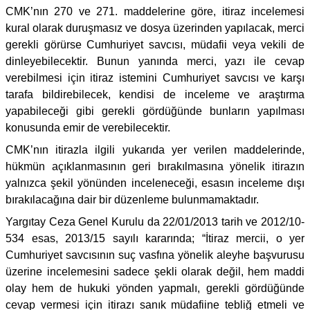
CMK’nın 270 ve 271. maddelerine göre, itiraz incelemesi
kural olarak duruşmasız ve dosya üzerinden yapılacak, merci
gerekli görürse Cumhuriyet savcısı, müdafii veya vekili de
dinleyebilecektir. Bunun yanında merci, yazı ile cevap
verebilmesi için itiraz istemini Cumhuriyet savcısı ve karşı
tarafa bildirebilecek, kendisi de inceleme ve araştırma
yapabileceği gibi gerekli gördüğünde bunların yapılması
konusunda emir de verebilecektir.
CMK’nın itirazla ilgili yukarıda yer verilen maddelerinde,
hükmün açıklanmasının geri bırakılmasına yönelik itirazın
yalnızca şekil yönünden inceleneceği, esasın inceleme dışı
bırakılacağına dair bir düzenleme bulunmamaktadır.
Yargıtay Ceza Genel Kurulu da 22/01/2013 tarih ve 2012/10-
534 esas, 2013/15 sayılı kararında; “İtiraz mercii, o yer
Cumhuriyet savcısının suç vasfına yönelik aleyhe başvurusu
üzerine incelemesini sadece şekli olarak değil, hem maddi
olay hem de hukuki yönden yapmalı, gerekli gördüğünde
cevap vermesi için itirazı sanık müdafiine tebliğ etmeli ve