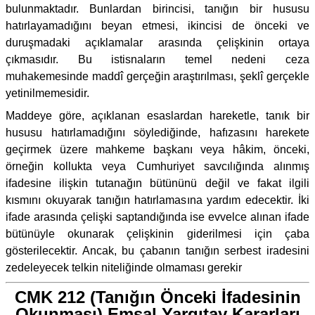
bulunmaktadır. Bunlardan birincisi, tanığın bir hususu
hatırlayamadığını beyan etmesi, ikincisi de önceki ve
duruşmadaki açıklamalar arasında çelişkinin ortaya
çıkmasıdır. Bu istisnaların temel nedeni ceza
muhakemesinde maddî gerçeğin araştırılması, şeklî gerçekle
yetinilmemesidir.
Maddeye göre, açıklanan esaslardan hareketle, tanık bir
hususu hatırlamadığını söylediğinde, hafızasını harekete
geçirmek üzere mahkeme başkanı veya hâkim, önceki,
örneğin kollukta veya Cumhuriyet savcılığında alınmış
ifadesine ilişkin tutanağın bütününü değil ve fakat ilgili
kısmını okuyarak tanığın hatırlamasına yardım edecektir. İki
ifade arasında çelişki saptandığında ise evvelce alınan ifade
bütünüyle okunarak çelişkinin giderilmesi için çaba
gösterilecektir. Ancak, bu çabanın tanığın serbest iradesini
zedeleyecek telkin niteliğinde olmaması gerekir
CMK 212 (Tanığın Önceki İfadesinin
Okunması) Emsal Yargıtay Kararları