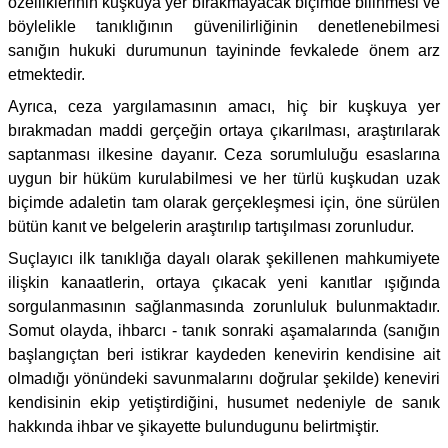
özelliklerinin kuşkuya yer bırakmayacak biçimde bilinmesi ve
böylelikle tanıklığının güvenilirliğinin denetlenebilmesi
sanığın hukuki durumunun tayininde fevkalede önem arz
etmektedir.
Ayrıca, ceza yargılamasının amacı, hiç bir kuşkuya yer
bırakmadan maddi gerçeğin ortaya çıkarılması, araştırılarak
saptanması ilkesine dayanır. Ceza sorumluluğu esaslarına
uygun bir hüküm kurulabilmesi ve her türlü kuşkudan uzak
biçimde adaletin tam olarak gerçekleşmesi için, öne sürülen
bütün kanıt ve belgelerin araştırılıp tartışılması zorunludur.
Suçlayıcı ilk tanıklığa dayalı olarak şekillenen mahkumiyete
ilişkin kanaatlerin, ortaya çıkacak yeni kanıtlar ışığında
sorgulanmasının sağlanmasında zorunluluk bulunmaktadır.
Somut olayda, ihbarcı - tanık sonraki aşamalarında (sanığın
başlangıçtan beri istikrar kaydeden kenevirin kendisine ait
olmadığı yönündeki savunmalarını doğrular şekilde) keneviri
kendisinin ekip yetiştirdiğini, husumet nedeniyle de sanık
hakkında ihbar ve şikayette bulundugunu belirtmiştir.