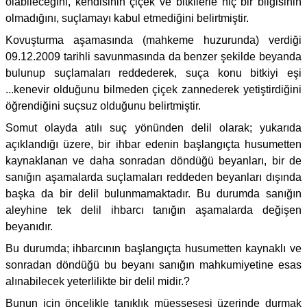
olabileceğini, kendisinin çiçek ve bitkilerle hiç bir bilgisinin
olmadığını, suçlamayı kabul etmediğini belirtmiştir.
Kovuşturma aşamasında (mahkeme huzurunda) verdiği
09.12.2009 tarihli savunmasında da benzer şekilde beyanda
bulunup suçlamaları reddederek, suça konu bitkiyi eşi
...kenevir olduğunu bilmeden çiçek zannederek yetiştirdiğini
öğrendiğini suçsuz olduğunu belirtmiştir.
Somut olayda atılı suç yönünden delil olarak; yukarıda
açıklandığı üzere, bir ihbar edenin başlangıçta husumetten
kaynaklanan ve daha sonradan döndüğü beyanları, bir de
sanığın aşamalarda suçlamaları reddeden beyanları dışında
başka da bir delil bulunmamaktadır. Bu durumda sanığın
aleyhine tek delil ihbarcı tanığın aşamalarda değişen
beyanıdır.
Bu durumda; ihbarcının başlangıçta husumetten kaynaklı ve
sonradan döndüğü bu beyanı sanığın mahkumiyetine esas
alınabilecek yeterlilikte bir delil midir.?
Bunun için öncelikle tanıklık müessesesi üzerinde durmak