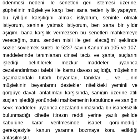
ödenmesi nedeni ile senetleri geri istemesi üzerine,
şüphelinin müştekiye karşı “ben sana neden iyilik yapayım,
bu iyiliğin karşılığını almak istiyorum, seninle olmak
istiyorum, seninle yatmak istiyorum, ben sana bir yıldır
aşığım, bana karşılık vermezsen bu senetleri mahkemeye
vereceğim, bunu senden misli ile geri alacağım” şeklinde
sözler söylemek sureti ile 5237 sayılı Kanun’un 105 ve 107.
maddelerinde tanımlanan cinsel taciz ve şantaj suçlarını
işlediği belirtilerek mezkur maddeler uyarınca
cezalandırılması talebi ile kamu davası açıldığı, müştekinin
aşamalarıdaki tutarlı beyanları, tanıklar ... ve ...’nın
müştekinin beyanlarını destekler nitelikteki yeminli ve
görgüye dayalı anlatımları karşısında, sanığın üzerine atılı
suçları işlediği yönündeki mahkemenin kabulünde ve sanığın
sevk maddeleri uyarınca cezalandırılmasında bir isabetsizlik
bulunmadığı cihetle itirazın reddi yerine yazılı şekilde
kabulüne karar verilmesinde isabet görülmediği"
gerekçesiyle kanun yararına bozmaya konu edildiği
anlaşılmıştır.