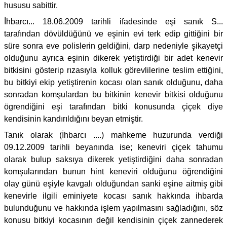
hususu sabittir.
İhbarcı... 18.06.2009 tarihli ifadesinde eşi sanık S...
tarafından dövüldüğünü ve eşinin evi terk edip gittiğini bir
süre sonra eve polislerin geldiğini, darp nedeniyle şikayetçi
olduğunu ayrıca eşinin dikerek yetiştirdiği bir adet kenevir
bitkisini gösterip rızasıyla kolluk görevlilerine teslim ettiğini,
bu bitkiyi ekip yetiştirenin kocası olan sanık olduğunu, daha
sonradan komşulardan bu bitkinin kenevir bitkisi olduğunu
ögrendiğini eşi tarafından bitki konusunda çiçek diye
kendisinin kandırıldığını beyan etmiştir.
Tanık olarak (İhbarcı ....) mahkeme huzurunda verdiği
09.12.2009 tarihli beyanında ise; keneviri çiçek tahumu
olarak bulup saksıya dikerek yetiştirdiğini daha sonradan
komşularından bunun hint keneviri olduğunu öğrendiğini
olay günü eşiyle kavgalı olduğundan sanki eşine aitmiş gibi
kenevirle ilgili eminiyete kocası sanık hakkında ihbarda
bulunduğunu ve hakkında işlem yapılmasını sağladığını, söz
konusu bitkiyi kocasının değil kendisinin çiçek zannederek