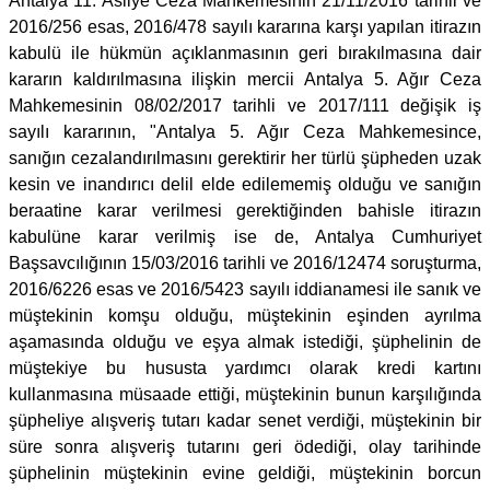
Antalya 11. Asliye Ceza Mahkemesinin 21/11/2016 tarihli ve
2016/256 esas, 2016/478 sayılı kararına karşı yapılan itirazın
kabulü ile hükmün açıklanmasının geri bırakılmasına dair
kararın kaldırılmasına ilişkin mercii Antalya 5. Ağır Ceza
Mahkemesinin 08/02/2017 tarihli ve 2017/111 değişik iş
sayılı kararının, "Antalya 5. Ağır Ceza Mahkemesince,
sanığın cezalandırılmasını gerektirir her türlü şüpheden uzak
kesin ve inandırıcı delil elde edilememiş olduğu ve sanığın
beraatine karar verilmesi gerektiğinden bahisle itirazın
kabulüne karar verilmiş ise de, Antalya Cumhuriyet
Başsavcılığının 15/03/2016 tarihli ve 2016/12474 soruşturma,
2016/6226 esas ve 2016/5423 sayılı iddianamesi ile sanık ve
müştekinin komşu olduğu, müştekinin eşinden ayrılma
aşamasında olduğu ve eşya almak istediği, şüphelinin de
müştekiye bu hususta yardımcı olarak kredi kartını
kullanmasına müsaade ettiği, müştekinin bunun karşılığında
şüpheliye alışveriş tutarı kadar senet verdiği, müştekinin bir
süre sonra alışveriş tutarını geri ödediği, olay tarihinde
şüphelinin müştekinin evine geldiği, müştekinin borcun