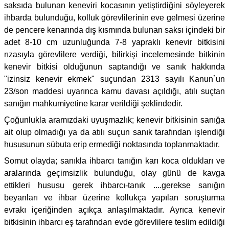
saksıda bulunan keneviri kocasının yetiştirdiğini söyleyerek
ihbarda bulunduğu, kolluk görevlilerinin eve gelmesi üzerine
de pencere kenarında dış kısmında bulunan saksı içindeki bir
adet 8-10 cm uzunluğunda 7-8 yapraklı kenevir bitkisini
rızasıyla görevlilere verdiği, bilirkişi incelemesinde bitkinin
kenevir bitkisi olduğunun saptandığı ve sanık hakkında
"izinsiz kenevir ekmek" suçundan 2313 sayılı Kanun`un
23/son maddesi uyarınca kamu davası açıldığı, atılı suçtan
sanığın mahkumiyetine karar verildiği şeklindedir.
Çoğunlukla aramızdaki uyuşmazlık; kenevir bitkisinin sanığa
ait olup olmadığı ya da atılı suçun sanık tarafından işlendiği
hususunun sübuta erip ermediği noktasında toplanmaktadır.
Somut olayda; sanıkla ihbarcı tanığın karı koca oldukları ve
aralarında geçimsizlik bulunduğu, olay günü de kavga
ettikleri hususu gerek ihbarcı-tanık ....gerekse sanığın
beyanları ve ihbar üzerine kollukça yapılan soruşturma
evrakı içeriğinden açıkça anlaşılmaktadır. Ayrıca kenevir
bitkisinin ihbarcı eş tarafından evde görevlilere teslim edildiği