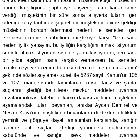
olarak kredi kartını kullanmasına müsaade ettiği, müştekinin
bunun karşılığında şüpheliye alışveriş tutarı kadar senet
verdiği, müştekinin bir süre sonra alışveriş tutarını geri
ödediği, olay tarihinde şüphelinin müştekinin evine geldiği,
müştekinin borcun ödenmesi nedeni ile senetleri geri
istemesi üzerine, şüphelinin müştekiye karşı “ben sana
neden iyilik yapayım, bu iyiliğin karşılığını almak istiyorum,
seninle olmak istiyorum, seninle yatmak istiyorum, ben sana
bir yıldır aşığım, bana karşılık vermezsen bu senetleri
mahkemeye vereceğim, bunu senden misli ile geri alacağım”
şeklinde sözler söylemek sureti ile 5237 sayılı Kanun’un 105
ve 107. maddelerinde tanımlanan cinsel taciz ve şantaj
suçlarını işlediği belirtilerek mezkur maddeler uyarınca
cezalandırılması talebi ile kamu davası açıldığı, müştekinin
aşamalarıdaki tutarlı beyanları, tanıklar Aycan Demirel ve
Nesrin Kaya’nın müştekinin beyanlarını destekler nitelikteki
yeminli ve görgüye dayalı anlatımları karşısında, sanığın
üzerine atılı suçları işlediği yönündeki mahkemenin
kabulünde ve sanığın sevk maddeleri uyarınca