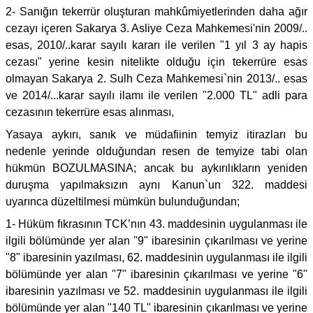
2- Sanığın tekerrür oluşturan mahkûmiyetlerinden daha ağır
cezayı içeren Sakarya 3. Asliye Ceza Mahkemesi'nin 2009/..
esas, 2010/..karar sayılı kararı ile verilen "1 yıl 3 ay hapis
cezası" yerine kesin nitelikte olduğu için tekerrüre esas
olmayan Sakarya 2. Sulh Ceza Mahkemesi`nin 2013/.. esas
ve 2014/...karar sayılı ilamı ile verilen "2.000 TL" adli para
cezasının tekerrüre esas alınması,
Yasaya aykırı, sanık ve müdafiinin temyiz itirazları bu
nedenle yerinde olduğundan resen de temyize tabi olan
hükmün BOZULMASINA; ancak bu aykırılıkların yeniden
duruşma yapılmaksızın aynı Kanun`un 322. maddesi
uyarınca düzeltilmesi mümkün bulunduğundan;
1- Hüküm fıkrasının TCK’nın 43. maddesinin uygulanması ile
ilgili bölümünde yer alan "9" ibaresinin çıkarılması ve yerine
"8" ibaresinin yazılması, 62. maddesinin uygulanması ile ilgili
bölümünde yer alan "7" ibaresinin çıkarılması ve yerine "6"
ibaresinin yazılması ve 52. maddesinin uygulanması ile ilgili
bölümünde yer alan "140 TL" ibaresinin çıkarılması ve yerine