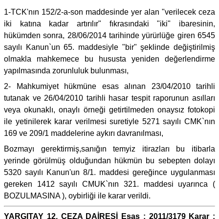
1-TCK'nın 152/2-a-son maddesinde yer alan "verilecek ceza
iki katına kadar artırılır" fıkrasındaki "iki" ibaresinin,
hükümden sonra, 28/06/2014 tarihinde yürürlüğe giren 6545
sayılı Kanun`un 65. maddesiyle "bir" şeklinde değiştirilmiş
olmakla mahkemece bu hususta yeniden değerlendirme
yapılmasında zorunluluk bulunması,
2- Mahkumiyet hükmüne esas alınan 23/04/2010 tarihli
tutanak ve 26/04/2010 tarihli hasar tespit raporunun asılları
veya okunaklı, onaylı örneği getirtilmeden onaysız fotokopi
ile yetinilerek karar verilmesi suretiyle 5271 sayılı CMK`nın
169 ve 209/1 maddelerine aykırı davranılması,
Bozmayı gerektirmiş,sanığın temyiz itirazları bu itibarla
yerinde görülmüş olduğundan hükmün bu sebepten dolayı
5320 sayılı Kanun'un 8/1. maddesi gereğince uygulanması
gereken 1412 sayılı CMUK`nın 321. maddesi uyarınca (
BOZULMASINA ), oybirliği ile karar verildi.
YARGITAY 12. CEZA DAİRESİ Esas : 2011/3179 Karar :