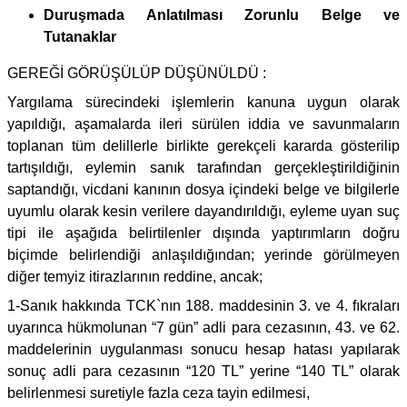
Duruşmada Anlatılması Zorunlu Belge ve
Tutanaklar
GEREĞİ GÖRÜŞÜLÜP DÜŞÜNÜLDÜ :
Yargılama sürecindeki işlemlerin kanuna uygun olarak
yapıldığı, aşamalarda ileri sürülen iddia ve savunmaların
toplanan tüm delillerle birlikte gerekçeli kararda gösterilip
tartışıldığı, eylemin sanık tarafından gerçekleştirildiğinin
saptandığı, vicdani kanının dosya içindeki belge ve bilgilerle
uyumlu olarak kesin verilere dayandırıldığı, eyleme uyan suç
tipi ile aşağıda belirtilenler dışında yaptırımların doğru
biçimde belirlendiği anlaşıldığından; yerinde görülmeyen
diğer temyiz itirazlarının reddine, ancak;
1-Sanık hakkında TCK`nın 188. maddesinin 3. ve 4. fıkraları
uyarınca hükmolunan “7 gün” adli para cezasının, 43. ve 62.
maddelerinin uygulanması sonucu hesap hatası yapılarak
sonuç adli para cezasının “120 TL” yerine “140 TL” olarak
belirlenmesi suretiyle fazla ceza tayin edilmesi,