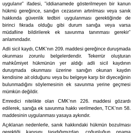
uygulanır" ifadesi, "iddianamede gösterilmeyen bir kanun
hükmü gereğince, sanığın cezasının artırılması veya sanık
hakkında güvenlik tedbiri uygulanması gerektiğinde de
birinci fıkrada olduğu gibi durum sanığa veya varsa
müdafiine bildirilerek ek savunma tanınması gerekir"
anlamındadır.
Adli sicil kaydı, CMK’nın 209. maddesi gereğince duruşmada
okunması zorunlu belgelerdendir. Tekerrür oluşturan
mahkûmiyet hükmünün yer aldığı adli sicil kaydının
duruşmada okunması üzerine sanığın okunan kaydın
kendisine ait olduğunu veya bu belgeye karşı bir diyeceğinin
bulunmadığını söylemesinin ek savunma yerine geçmesi
mümkün değildir.
Emredici nitelikte olan CMK’nın 226. maddesi gözardı
edilerek, sanığa ek savunma hakkı verilmeden, TCK’nın 58.
maddesinin uygulanması yasaya aykırıdır.
Açıklanan nedenlerle, sanık hakkındaki hükmün bozulması
gerektiği kanısını taşıdığımızdan, çoğunluğun onama