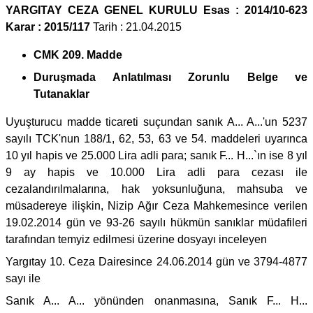
YARGITAY CEZA GENEL KURULU Esas : 2014/10-623
Karar : 2015/117
Tarih : 21.04.2015
CMK 209. Madde
Duruşmada Anlatılması Zorunlu Belge ve
Tutanaklar
Uyuşturucu madde ticareti suçundan sanık A... A...'un 5237
sayılı TCK'nun 188/1, 62, 53, 63 ve 54. maddeleri uyarınca
10 yıl hapis ve 25.000 Lira adli para; sanık F... H...`ın ise 8 yıl
9 ay hapis ve 10.000 Lira adli para cezası ile
cezalandırılmalarına, hak yoksunluğuna, mahsuba ve
müsadereye ilişkin, Nizip Ağır Ceza Mahkemesince verilen
19.02.2014 gün ve 93-26 sayılı hükmün sanıklar müdafileri
tarafından temyiz edilmesi üzerine dosyayı inceleyen
Yargıtay 10. Ceza Dairesince 24.06.2014 gün ve 3794-4877
sayı ile
Sanık A... A... yönünden onanmasına, Sanık F... H...