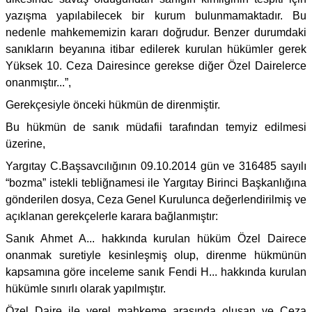
yazışma yapılabilecek bir kurum bulunmamaktadır. Bu
nedenle mahkememizin kararı doğrudur. Benzer durumdaki
sanıkların beyanına itibar edilerek kurulan hükümler gerek
Yüksek 10. Ceza Dairesince gerekse diğer Özel Dairelerce
onanmıştır...”,
Gerekçesiyle önceki hükmün de direnmiştir.
Bu hükmün de sanık müdafii tarafından temyiz edilmesi
üzerine,
Yargıtay C.Başsavcılığının 09.10.2014 gün ve 316485 sayılı
“bozma” istekli tebliğnamesi ile Yargıtay Birinci Başkanlığına
gönderilen dosya, Ceza Genel Kurulunca değerlendirilmiş ve
açıklanan gerekçelerle karara bağlanmıştır:
Sanık Ahmet A... hakkında kurulan hüküm Özel Dairece
onanmak suretiyle kesinleşmiş olup, direnme hükmünün
kapsamına göre inceleme sanık Fendi H... hakkında kurulan
hükümle sınırlı olarak yapılmıştır.
Özel Daire ile yerel mahkeme arasında oluşan ve Ceza