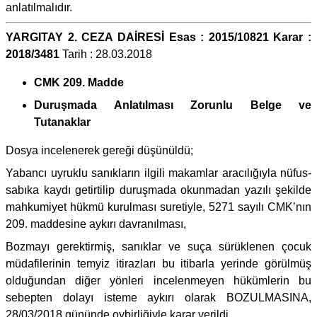
anlatılmalıdır.
YARGITAY 2. CEZA DAİRESİ Esas : 2015/10821 Karar :
2018/3481
Tarih : 28.03.2018
CMK 209. Madde
Duruşmada Anlatılması Zorunlu Belge ve
Tutanaklar
Dosya incelenerek gereği düşünüldü;
Yabancı uyruklu sanıkların ilgili makamlar aracılığıyla nüfus-
sabıka kaydı getirtilip duruşmada okunmadan yazılı şekilde
mahkumiyet hükmü kurulması suretiyle, 5271 sayılı CMK’nın
209. maddesine aykırı davranılması,
Bozmayı gerektirmiş, sanıklar ve suça sürüklenen çocuk
müdafilerinin temyiz itirazları bu itibarla yerinde görülmüş
olduğundan diğer yönleri incelenmeyen hükümlerin bu
sebepten dolayı isteme aykırı olarak BOZULMASINA,
28/03/2018 gününde oybirliğiyle karar verildi.