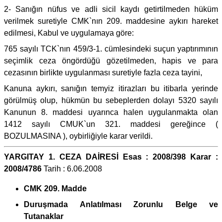
2- Sanığın nüfus ve adli sicil kaydı getirtilmeden hüküm
verilmek suretiyle CMK`nın 209. maddesine aykırı hareket
edilmesi, Kabul ve uygulamaya göre:
765 sayılı TCK`nın 459/3-1. cümlesindeki suçun yaptırımının
seçimlik ceza öngördüğü gözetilmeden, hapis ve para
cezasının birlikte uygulanması suretiyle fazla ceza tayini,
Kanuna aykırı, sanığın temyiz itirazları bu itibarla yerinde
görülmüş olup, hükmün bu sebeplerden dolayı 5320 sayılı
Kanunun 8. maddesi uyarınca halen uygulanmakta olan
1412 sayılı CMUK`un 321. maddesi gereğince (
BOZULMASINA ), oybirliğiyle karar verildi.
YARGITAY 1. CEZA DAİRESİ Esas : 2008/398 Karar :
2008/4786
Tarih : 6.06.2008
CMK 209. Madde
Duruşmada Anlatılması Zorunlu Belge ve
Tutanaklar