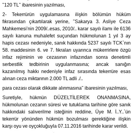
"120 TL" ibaresinin yazılması,
2- Tekerrürün uygulamasına ilişkin bölümün hüküm
fıkrasından çıkartılarak yerine, "Sakarya 3. Asliye Ceza
Mahkemesi'nin 2009/..esas, 2010/.. karar sayılı ilamı ile 6136
sayılı kanuna muhalefet suçundan hükmolunan 1 yıl 3 ay
hapis cezası nedeniyle, sanık hakkında 5237 sayılı TCK`nın
58. maddesinin 6. ve 7. fıkraları uyarınca mükerrirlere özgü
infaz rejiminin ve cezasının infazından sonra denetimli
serbestlik tedbirinin uygulanmasına; ancak sanığın
kazanılmış hakkı nedeniyle infaz sırasında tekerrüre esas
alınan ceza miktarının 2.000 TL adli ./..
para cezası olarak dikkate alınmasına" ibaresinin yazılması,
Suretiyle, hükmün DÜZELTİLEREK ONANMASINA,
hükmolunan cezanın süresi ve tutuklama tarihine göre sanık
hakkındaki salıverilme isteğinin reddine, Üye M. İ..Y..`ün
tekerrür yönünden hükmün bozulması gerektiğine ilişkin
karşı oyu ve oyçokluğuyla 07.11.2016 tarihinde karar verildi.