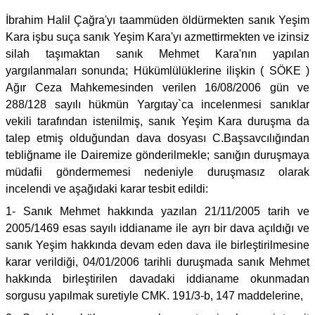
İbrahim Halil Çağra'yı taammüden öldürmekten sanık Yeşim
Kara işbu suça sanık Yeşim Kara'yı azmettirmekten ve izinsiz
silah taşımaktan sanık Mehmet Kara'nın yapılan
yargılanmaları sonunda; Hükümlülüklerine ilişkin ( SÖKE )
Ağır Ceza Mahkemesinden verilen 16/08/2006 gün ve
288/128 sayılı hükmün Yargıtay`ca incelenmesi sanıklar
vekili tarafından istenilmiş, sanık Yeşim Kara duruşma da
talep etmiş olduğundan dava dosyası C.Başsavcılığından
tebliğname ile Dairemize gönderilmekle; sanığın duruşmaya
müdafii göndermemesi nedeniyle duruşmasız olarak
incelendi ve aşağıdaki karar tesbit edildi:
1- Sanık Mehmet hakkında yazılan 21/11/2005 tarih ve
2005/1469 esas sayılı iddianame ile ayrı bir dava açıldığı ve
sanık Yeşim hakkında devam eden dava ile birleştirilmesine
karar verildiği, 04/01/2006 tarihli duruşmada sanık Mehmet
hakkında birleştirilen davadaki iddianame okunmadan
sorgusu yapılmak suretiyle CMK. 191/3-b, 147 maddelerine,