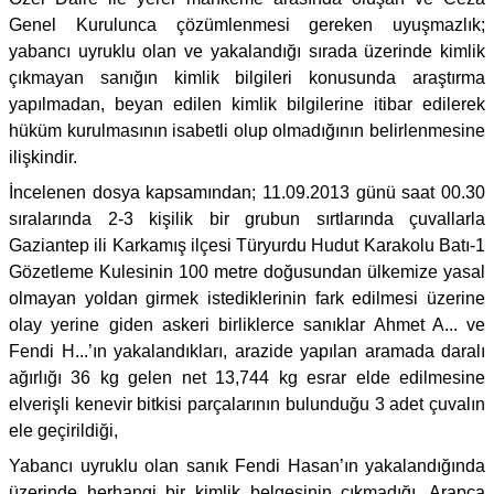
Genel Kurulunca çözümlenmesi gereken uyuşmazlık;
yabancı uyruklu olan ve yakalandığı sırada üzerinde kimlik
çıkmayan sanığın kimlik bilgileri konusunda araştırma
yapılmadan, beyan edilen kimlik bilgilerine itibar edilerek
hüküm kurulmasının isabetli olup olmadığının belirlenmesine
ilişkindir.
İncelenen dosya kapsamından; 11.09.2013 günü saat 00.30
sıralarında 2-3 kişilik bir grubun sırtlarında çuvallarla
Gaziantep ili Karkamış ilçesi Türyurdu Hudut Karakolu Batı-1
Gözetleme Kulesinin 100 metre doğusundan ülkemize yasal
olmayan yoldan girmek istediklerinin fark edilmesi üzerine
olay yerine giden askeri birliklerce sanıklar Ahmet A... ve
Fendi H...’ın yakalandıkları, arazide yapılan aramada daralı
ağırlığı 36 kg gelen net 13,744 kg esrar elde edilmesine
elverişli kenevir bitkisi parçalarının bulunduğu 3 adet çuvalın
ele geçirildiği,
Yabancı uyruklu olan sanık Fendi Hasan’ın yakalandığında
üzerinde herhangi bir kimlik belgesinin çıkmadığı, Arapça