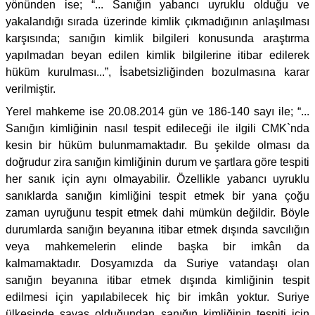
yönünden ise; “... Sanığın yabancı uyruklu olduğu ve
yakalandığı sırada üzerinde kimlik çıkmadığının anlaşılması
karşısında; sanığın kimlik bilgileri konusunda araştırma
yapılmadan beyan edilen kimlik bilgilerine itibar edilerek
hüküm kurulması...”, İsabetsizliğinden bozulmasına karar
verilmiştir.
Yerel mahkeme ise 20.08.2014 gün ve 186-140 sayı ile; “...
Sanığın kimliğinin nasıl tespit edileceği ile ilgili CMK`nda
kesin bir hüküm bulunmamaktadır. Bu şekilde olması da
doğrudur zira sanığın kimliğinin durum ve şartlara göre tespiti
her sanık için aynı olmayabilir. Özellikle yabancı uyruklu
sanıklarda sanığın kimliğini tespit etmek bir yana çoğu
zaman uyruğunu tespit etmek dahi mümkün değildir. Böyle
durumlarda sanığın beyanına itibar etmek dışında savcılığın
veya mahkemelerin elinde başka bir imkân da
kalmamaktadır. Dosyamızda da Suriye vatandaşı olan
sanığın beyanına itibar etmek dışında kimliğinin tespit
edilmesi için yapılabilecek hiç bir imkân yoktur. Suriye
ülkesinde savaş olduğundan sanığın kimliğinin tespiti için