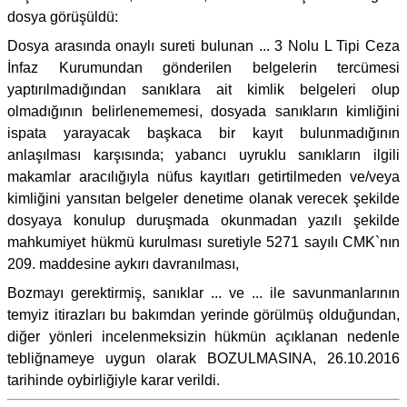
dosya görüşüldü:
Dosya arasında onaylı sureti bulunan ... 3 Nolu L Tipi Ceza
İnfaz Kurumundan gönderilen belgelerin tercümesi
yaptırılmadığından sanıklara ait kimlik belgeleri olup
olmadığının belirlenememesi, dosyada sanıkların kimliğini
ispata yarayacak başkaca bir kayıt bulunmadığının
anlaşılması karşısında; yabancı uyruklu sanıkların ilgili
makamlar aracılığıyla nüfus kayıtları getirtilmeden ve/veya
kimliğini yansıtan belgeler denetime olanak verecek şekilde
dosyaya konulup duruşmada okunmadan yazılı şekilde
mahkumiyet hükmü kurulması suretiyle 5271 sayılı CMK`nın
209. maddesine aykırı davranılması,
Bozmayı gerektirmiş, sanıklar ... ve ... ile savunmanlarının
temyiz itirazları bu bakımdan yerinde görülmüş olduğundan,
diğer yönleri incelenmeksizin hükmün açıklanan nedenle
tebliğnameye uygun olarak BOZULMASINA, 26.10.2016
tarihinde oybirliğiyle karar verildi.