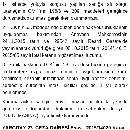
1- İstinabe yoluyla sorgusu yapılan sanığa ait sorgu
tutanağının CMK`nın 196/3 ve 209. maddeleri gereğince
duruşmada okunması gerekirken okunmaması,
2- TCK'nın 53. maddesinde düzenlenen hak yoksunluklarının
uygulanması bakımından, Anayasa Mahkemesinin
24.11.2015 tarih ve 29542 sayılı Resmi Gazete`de
yayımlanarak yürürlüğe giren 08.10.2015 tarih, 2014/140 E,
2015/85 sayılı iptal kararının gözetilmesi lüzumu,
3- Sanık hakkında TCK`nın 58. maddesi hükmü gereğince
mükerrirlere özgü infaz rejiminin uygulanmasına karar
verilirken, cezanın infazından sonra uygulanacak denetimli
serbestlik süresinin infazı kısıtlar şekilde 1 yıl olarak
belirlenmesi,
Kanuna aykırı, sanığın temyiz itirazları bu itibarla yerinde
görülmüş olduğundan, hükmün bu sebepten dolayı (
BOZULMASINA ), oybirliğiyle karar verildi.
YARGITAY 23. CEZA DAİRESİ Esas : 2015/14020 Karar :