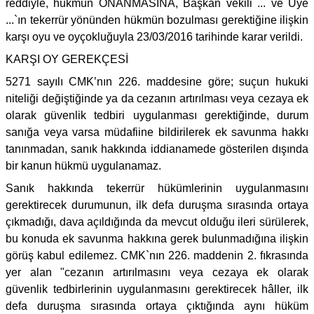
reddiyle, hükmün ONANMASINA, Başkan vekili ... ve Üye
...`ın tekerrür yönünden hükmün bozulması gerektiğine ilişkin
karşı oyu ve oyçokluğuyla 23/03/2016 tarihinde karar verildi.
KARŞI OY GEREKÇESİ
5271 sayılı CMK’nın 226. maddesine göre; suçun hukuki
niteliği değiştiğinde ya da cezanın artırılması veya cezaya ek
olarak güvenlik tedbiri uygulanması gerektiğinde, durum
sanığa veya varsa müdafiine bildirilerek ek savunma hakkı
tanınmadan, sanık hakkında iddianamede gösterilen dışında
bir kanun hükmü uygulanamaz.
Sanık hakkında tekerrür hükümlerinin uygulanmasını
gerektirecek durumunun, ilk defa duruşma sırasında ortaya
çıkmadığı, dava açıldığında da mevcut olduğu ileri sürülerek,
bu konuda ek savunma hakkına gerek bulunmadığına ilişkin
görüş kabul edilemez. CMK`nın 226. maddenin 2. fıkrasında
yer alan "cezanın artırılmasını veya cezaya ek olarak
güvenlik tedbirlerinin uygulanmasını gerektirecek hâller, ilk
defa duruşma sırasında ortaya çıktığında aynı hüküm