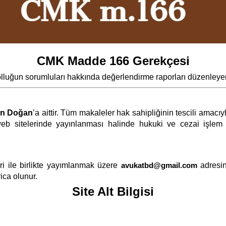
CMK Madde 166 Gerekçesi
kolluğun sorumluları hakkında değerlendirme raporları düzenleyer
an Doğan
’a aittir. Tüm makaleler hak sahipliğinin tescili amac
eb sitelerinde yayınlanması halinde hukuki ve cezai işlem ya
i ile birlikte yayımlanmak üzere
avukatbd@gmail.com
adresin
ica olunur.
Site Alt Bilgisi