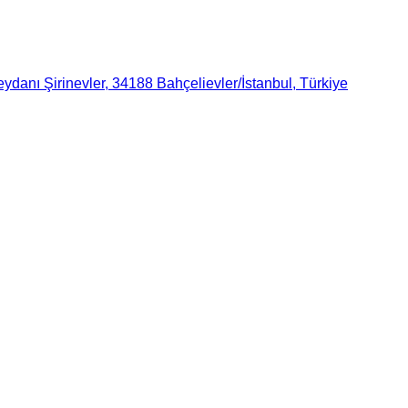
danı Şirinevler, 34188 Bahçelievler/İstanbul, Türkiye