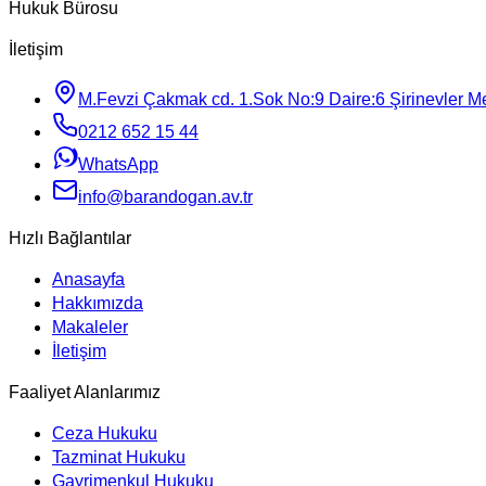
Hukuk Bürosu
İletişim
M.Fevzi Çakmak cd. 1.Sok No:9 Daire:6 Şirinevler Mey
0212 652 15 44
WhatsApp
info@barandogan.av.tr
Hızlı Bağlantılar
Anasayfa
Hakkımızda
Makaleler
İletişim
Faaliyet Alanlarımız
Ceza Hukuku
Tazminat Hukuku
Gayrimenkul Hukuku