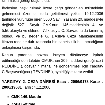
kılınmakla gereği düşünüldü:
İfadesine başvurulmak üzere çağrı gönderilen müştekinin
gelmemesi üzerine, zorla getirilmesi yetkisi 19.12.2006
tarihinde yürürlüğe giren 5560 Sayılı Yasanın 20. maddesiyle
değişik 5271 Sayılı CMK.nun 146.maddesinin 4. ve
5.fıkralarıyla ve eklenen 7.fıkrasıyla C. Savcısına da tanınmış
olduğu ve bu nedenle G. 1.Asliye Ceza Mahkemesinin
itirazın reddine dair kararında bir isabetsizlik bulunmadığının
anlaşılması karşısında,
Kanun yararına bozma isteyen düşünceye iştirak
edilmediğinden talebin CMUK.nun 309.maddesi gereğince (
REDDİNE ), dosyanın mahalline gönderilmesi için Yargıtay
C.Başsavcılığına ( TEVDİİNE ), oybirliğiyle karar verildi.
YARGITAY 2. CEZA DAİRESİ Esas : 2006/9178 Karar :
2006/19581
Tarih : 4.12.2006
CMK 146. Madde
Zorla Getirme