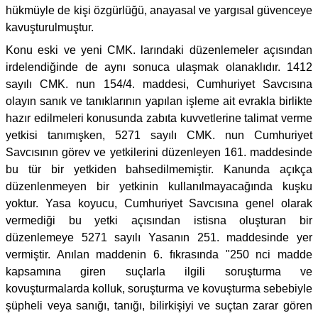
hükmüyle de kişi özgürlüğü, anayasal ve yargısal güvenceye
kavuşturulmuştur.
Konu eski ve yeni CMK. larındaki düzenlemeler açısından
irdelendiğinde de aynı sonuca ulaşmak olanaklıdır. 1412
sayılı CMK. nun 154/4. maddesi, Cumhuriyet Savcısına
olayın sanık ve tanıklarının yapılan işleme ait evrakla birlikte
hazır edilmeleri konusunda zabıta kuvvetlerine talimat verme
yetkisi tanımışken, 5271 sayılı CMK. nun Cumhuriyet
Savcısının görev ve yetkilerini düzenleyen 161. maddesinde
bu tür bir yetkiden bahsedilmemiştir. Kanunda açıkça
düzenlenmeyen bir yetkinin kullanılmayacağında kuşku
yoktur. Yasa koyucu, Cumhuriyet Savcısına genel olarak
vermediği bu yetki açısından istisna oluşturan bir
düzenlemeye 5271 sayılı Yasanın 251. maddesinde yer
vermiştir. Anılan maddenin 6. fıkrasında "250 nci madde
kapsamına giren suçlarla ilgili soruşturma ve
kovuşturmalarda kolluk, soruşturma ve kovuşturma sebebiyle
şüpheli veya sanığı, tanığı, bilirkişiyi ve suçtan zarar gören