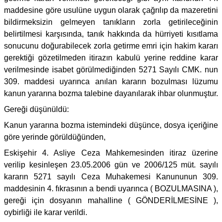
maddesine göre usulüne uygun olarak çağrılıp da mazeretini
bildirmeksizin gelmeyen tanıkların zorla getirileceğinin
belirtilmesi karşısında, tanık hakkında da hürriyeti kısıtlama
sonucunu doğurabilecek zorla getirme emri için hakim kararı
gerektiği gözetilmeden itirazın kabulü yerine reddine karar
verilmesinde isabet görülmediğinden 5271 Sayılı CMK. nun
309. maddesi uyarınca anılan kararın bozulması lüzumu
kanun yararına bozma talebine dayanılarak ihbar olunmuştur.
Gereği düşünüldü:
Kanun yararına bozma istemindeki düşünce, dosya içeriğine
göre yerinde görüldüğünden,
Eskişehir 4. Asliye Ceza Mahkemesinden itiraz üzerine
verilip kesinleşen 23.05.2006 gün ve 2006/125 müt. sayılı
kararın 5271 sayılı Ceza Muhakemesi Kanununun 309.
maddesinin 4. fıkrasının a bendi uyarınca ( BOZULMASINA ),
gereği için dosyanın mahalline ( GÖNDERİLMESİNE ),
oybirliği ile karar verildi.