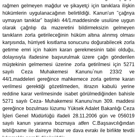
rağmen gelmeyen mağdur ve şikayetçi için tanıklara ilişkin
hükümlerin uygulanacağının belirtildiği. Kanun'un "çağrıya
uymayan tanıklar" başlıklı 44/1.maddesinde usulüne uygun
olarak çağrılıp da mazeretini bildirmeksizin gelmeyen
tanıkların zorla getirileceğinin hüküm altına alınmış olması
karşısında, hürriyeti kısıtlama sonucunu doğurabilecek zorla
getirme emri için hakim kararı gerekmesinin tabii olduğu,
dolayısıyla ifadesine başvurulmak üzere çağrı gönderilen
müştekinin gelmemesi üzerine zorla getirilmesi için 5271
sayılı Ceza Muhakemesi Kanunu`nun 233/2 ve
44/1.maddeleri gereğince mahkemece zorla getirme kararı
verilmesi gerektiği gözetilmeden, itirazın kabulü yerine
reddine karar verilmesinde isabet görülmediğinden bahisle
5271 sayılı Ceza- Muhakemesi Kanunu'nun 309. maddesi
gereğince bozulması lüzumu Yüksek Adalet Bakanlığı Ceza
İşleri Genel Müdürlüğü ifadeli 28.11.2006 gün ve 056019
sayılı kanun yararına bozmaya atfen C.Başsavcılığından
tebliğname ile daireye ihbar ve dava evrakı ile birlikte tevdii