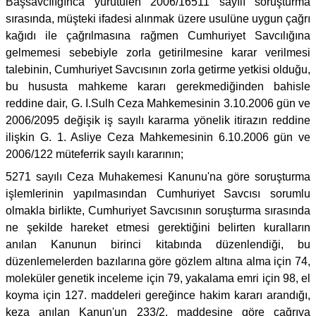
Başsavcılığınca yürütülen 2006/16511 sayılı soruşturma
sırasında, müşteki ifadesi alınmak üzere usulüne uygun çağrı
kağıdı ile çağrılmasına rağmen Cumhuriyet Savcılığına
gelmemesi sebebiyle zorla getirilmesine karar verilmesi
talebinin, Cumhuriyet Savcısının zorla getirme yetkisi olduğu,
bu hususta mahkeme kararı gerekmediğinden bahisle
reddine dair, G. I.Sulh Ceza Mahkemesinin 3.10.2006 gün ve
2006/2095 değişik iş sayılı kararma yönelik itirazın reddine
ilişkin G. 1. Asliye Ceza Mahkemesinin 6.10.2006 gün ve
2006/122 müteferrik sayılı kararının;
5271 sayılı Ceza Muhakemesi Kanunu'na göre soruşturma
işlemlerinin yapılmasından Cumhuriyet Savcısı sorumlu
olmakla birlikte, Cumhuriyet Savcısının soruşturma sırasında
ne şekilde hareket etmesi gerektiğini belirten kuralların
anılan Kanunun birinci kitabında düzenlendiği, bu
düzenlemelerden bazılarına göre gözlem altına alma için 74,
moleküler genetik inceleme için 79, yakalama emri için 98, el
koyma için 127. maddeleri gereğince hakim kararı arandığı,
keza anılan Kanun'un 233/2. maddesine göre çağrıya