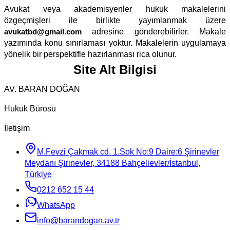
Avukat veya akademisyenler hukuk makalelerini
özgeçmişleri ile birlikte yayımlanmak üzere
avukatbd@gmail.com
adresine gönderebilirler. Makale
yazımında konu sınırlaması yoktur. Makalelerin uygulamaya
yönelik bir perspektifle hazırlanması rica olunur.
Site Alt Bilgisi
AV. BARAN DOĞAN
Hukuk Bürosu
İletişim
M.Fevzi Çakmak cd. 1.Sok No:9 Daire:6 Şirinevler
Meydanı Şirinevler, 34188 Bahçelievler/İstanbul,
Türkiye
0212 652 15 44
WhatsApp
info@barandogan.av.tr