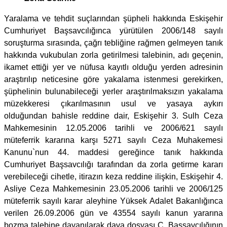
Yaralama ve tehdit suçlarından şüpheli hakkında Eskişehir
Cumhuriyet Başsavcılığınca yürütülen 2006/148 sayılı
soruşturma sırasında, çağrı tebliğine rağmen gelmeyen tanık
hakkında vukubulan zorla getirilmesi talebinin, adı geçenin,
ikamet ettiği yer ve nüfusa kayıtlı olduğu yerden adresinin
araştırılıp neticesine göre yakalama istenmesi gerekirken,
şüphelinin bulunabileceği yerler araştırılmaksızın yakalama
müzekkeresi çıkarılmasının usul ve yasaya aykırı
olduğundan bahisle reddine dair, Eskişehir 3. Sulh Ceza
Mahkemesinin 12.05.2006 tarihli ve 2006/621 sayılı
müteferrik kararına karşı 5271 sayılı Ceza Muhakemesi
Kanunu`nun 44. maddesi gereğince tanık hakkında
Cumhuriyet Başsavcılığı tarafından da zorla getirme kararı
verebileceği cihetle, itirazın keza reddine ilişkin, Eskişehir 4.
Asliye Ceza Mahkemesinin 23.05.2006 tarihli ve 2006/125
müteferrik sayılı karar aleyhine Yüksek Adalet Bakanlığınca
verilen 26.09.2006 gün ve 43554 sayılı kanun yararına
bozma talebine dayanılarak dava dosyası C. Başsavcılığının