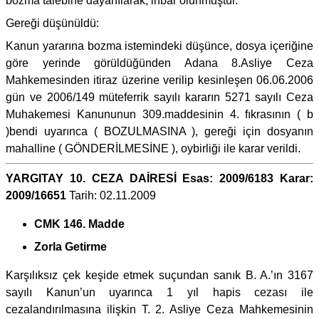
bozma talebine dayanılarak, ihbar olunmuştur.
Gereği düşünüldü:
Kanun yararına bozma istemindeki düşünce, dosya içeriğine
göre yerinde görüldüğünden Adana 8.Asliye Ceza
Mahkemesinden itiraz üzerine verilip kesinleşen 06.06.2006
gün ve 2006/149 müteferrik sayılı kararın 5271 sayılı Ceza
Muhakemesi Kanununun 309.maddesinin 4. fıkrasının ( b
)bendi uyarınca ( BOZULMASINA ), gereği için dosyanın
mahalline ( GÖNDERİLMESİNE ), oybirliği ile karar verildi.
YARGITAY 10. CEZA DAİRESİ Esas: 2009/6183 Karar:
2009/16651
Tarih: 02.11.2009
CMK 146. Madde
Zorla Getirme
Karşılıksız çek keşide etmek suçundan sanık B. A.’ın 3167
sayılı Kanun’un uyarınca 1 yıl hapis cezası ile
cezalandırılmasına ilişkin T. 2. Asliye Ceza Mahkemesinin