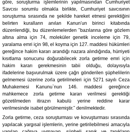
göre, soruşturma işlemlerinin yapılmasından Cumhuriyet
Savcısı sorumlu olmakla birlikte, Cumhuriyet savcısının
soruşturma sırasında ne şekilde hareket etmesi gerektiğini
belirten kuralların anılan Kanun'un birinci kitabında
düzenlendiği, bu düzenlemelerden "bazılarına göre gözlem
altına alma için 74, moleküler genetik inceleme için 79,
yaralama emri için 98, el koyma için 127. maddesi hükümleri
gereğince hakim kararı arandığı nazara alındığında, hürriyeti
kısıtlama sonucunu doğurabilecek zorla getirme emri için
hakim kararı gerekmesinin tabii olduğu, dolayısıyla
ifadelerine başvurulmak üzere çağrı gönderilen şüphelilerin
gelmemesi üzerine zorla getirilmeleri için 5271 sayılı Ceza
Muhakemesi Kanunu`nun 146. maddesi gereğince
mahkemece zorla getirme kararı verilmesi gerektiği
gözetilmeden itirazın kabulü yerine reddine karar
verilmesinde isabet görülmemiştir." denilmektedir.
Zorla getirme, ceza soruşturması ve kovuşturması sırasında
yapılacak yargısal işlemlerin, yerine getirilebilmesi amacıyla
yapılan çağrıya uymayan, şüpheli sanık ve tanıkların