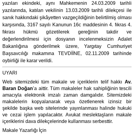
yazıları ekindeki, aynı Mahkemenin 24.03.2009 tarihli
yazılarında, katılan vekilinin 13.03.2009 tarihli dilekçesi ile
sanık hakkındaki şikâyetten vazgeçildiğinin belirtilmiş olması
karşısında, 3167 sayılı Kanunun 16c maddesinin 4. fıkras 4.
fıkrası hükmü gözetilerek gereğinin takdir ve
değerlendirilmesi için dosyanın incelenmeksizin Adalet
Bakanlığına gönderilmek üzere, Yargıtay Cumhuriyet
Başsavcılığı makamına TEVDİİNE, 02.11.2009 tarihinde
oybirliği ile karar verildi.
UYARI
Web sitemizdeki tüm makale ve içeriklerin telif hakkı
Av.
Baran Doğan
’a aittir. Tüm makaleler hak sahipliğinin tescili
amacıyla elektronik imzalı zaman damgalıdır. Sitemizdeki
makalelerin kopyalanarak veya özetlenerek izinsiz bir
şekilde başka web sitelerinde yayınlanması halinde hukuki
ve cezai işlem yapılacaktır. Avukat meslektaşların makale
içeriklerini dava dilekçelerinde kullanması serbesttir.
Makale Yazarlığı İçin