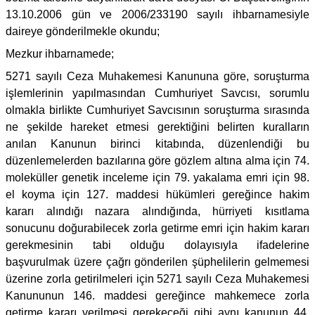
13.10.2006 gün ve 2006/233190 sayılı ihbarnamesiyle
daireye gönderilmekle okundu;
Mezkur ihbarnamede;
5271 sayılı Ceza Muhakemesi Kanununa göre, soruşturma
işlemlerinin yapılmasından Cumhuriyet Savcısı, sorumlu
olmakla birlikte Cumhuriyet Savcısının soruşturma sırasında
ne şekilde hareket etmesi gerektiğini belirten kuralların
anılan Kanunun birinci kitabında, düzenlendiği bu
düzenlemelerden bazılarına göre gözlem altına alma için 74.
moleküller genetik inceleme için 79. yakalama emri için 98.
el koyma için 127. maddesi hükümleri gereğince hakim
kararı alındığı nazara alındığında, hürriyeti kısıtlama
sonucunu doğurabilecek zorla getirme emri için hakim kararı
gerekmesinin tabi olduğu dolayısıyla ifadelerine
başvurulmak üzere çağrı gönderilen şüphelilerin gelmemesi
üzerine zorla getirilmeleri için 5271 sayılı Ceza Muhakemesi
Kanununun 146. maddesi gereğince mahkemece zorla
getirme kararı verilmesi gerekeceği gibi aynı kanunun 44.