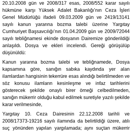
20.10.2008 gün ve 2008/317 esas, 2008/552 karar sayılı
hükmüne karşı Yüksek Adalet Bakanlığı’nın Ceza İşleri
Genel Müdürlüğü ifadeli 09.03.2009 gün ve 2419/13141
sayılı kanun yararına bozma talebi üzerine Yargıtay
Cumhuriyet Başsavcılığı’nın 01.04.2009 gün ve 2009/72044
sayılı tebliğnamesi ekinde dosyanın Dairemize gönderildiği
anlaşıldı. Dosya ve ekleri incelendi. Gereği görüşülüp
düşünüldü:
Kanun yararına bozma talebi ve tebliğnamede, Dosya
kapsamına göre, sanığın sabıka kaydında yer alan
ilamlardan hangisinin tekerrüre esas alındığı belirtilmeden ve
söz konusu ilamların kesinleşme ve infaz tarihlerini
gösterecek şekilde onaylı birer örneği celbedilmeden,
sanığın mükerrir olduğu kabul edilmek suretiyle yazılı şekilde
karar verilmesinde,
Yargıtay 10. Ceza Dairesinin 22.12.2008 tarihli ve
2008/17373-19216 sayılı ilamında da belirtildiği üzere, atılı
suç yönünden yapılan yargılamada; aynı suçtan mükerrir