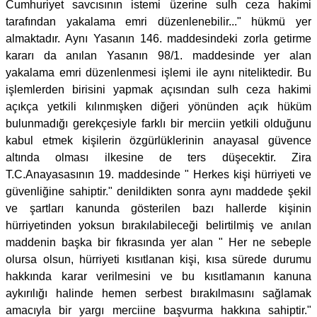
Cumhuriyet savcısının istemi üzerine sulh ceza hakimi
tarafından yakalama emri düzenlenebilir..." hükmü yer
almaktadır. Aynı Yasanın 146. maddesindeki zorla getirme
kararı da anılan Yasanın 98/1. maddesinde yer alan
yakalama emri düzenlenmesi işlemi ile aynı niteliktedir. Bu
işlemlerden birisini yapmak açısından sulh ceza hakimi
açıkça yetkili kılınmışken diğeri yönünden açık hüküm
bulunmadığı gerekçesiyle farklı bir merciin yetkili olduğunu
kabul etmek kişilerin özgürlüklerinin anayasal güvence
altında olması ilkesine de ters düşecektir. Zira
T.C.Anayasasının 19. maddesinde " Herkes kişi hürriyeti ve
güvenliğine sahiptir." denildikten sonra aynı maddede şekil
ve şartları kanunda gösterilen bazı hallerde kişinin
hürriyetinden yoksun bırakılabileceği belirtilmiş ve anılan
maddenin başka bir fıkrasında yer alan " Her ne sebeple
olursa olsun, hürriyeti kısıtlanan kişi, kısa sürede durumu
hakkında karar verilmesini ve bu kısıtlamanın kanuna
aykırılığı halinde hemen serbest bırakılmasını sağlamak
amacıyla bir yargı merciine başvurma hakkına sahiptir."