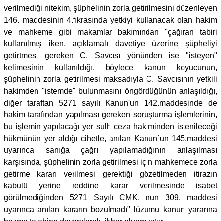
verilmediği nitekim, şüphelinin zorla getirilmesini düzenleyen
146. maddesinin 4.fıkrasında yetkiyi kullanacak olan hakim
ve mahkeme gibi makamlar bakımından "çağıran tabiri
kullanılmış iken, açıklamalı davetiye üzerine şüpheliyi
getirtmesi gereken C. Savcısı yönünden ise "isteyen"
kelimesinin kullanıldığı, böylece kanun koyucunun,
şüphelinin zorla getirilmesi maksadıyla C. Savcısının yetkili
hakimden "istemde" bulunmasını öngördüğünün anlaşıldığı,
diğer taraftan 5271 sayılı Kanun'un 142.maddesinde de
hakim tarafından yapılması gereken soruşturma işlemlerinin,
bu işlemin yapılacağı yer sulh ceza hakiminden istenileceği
hükmünün yer aldığı cihetle, anılan Kanun`un 145.maddesi
uyarınca sanığa çağrı yapılamadığının anlaşılması
karşısında, şüphelinin zorla getirilmesi için mahkemece zorla
getirme kararı verilmesi gerektiği gözetilmeden itirazın
kabulü yerine reddine karar verilmesinde isabet
görülmediğinden 5271 Sayılı CMK. nun 309. maddesi
uyarınca anılan kararın bozulmadı" lüzumu kanun yararına