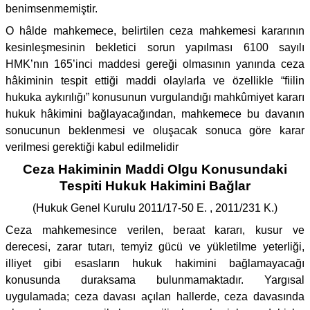
benimsenmemiştir.
O hâlde mahkemece, belirtilen ceza mahkemesi kararının
kesinleşmesinin bekletici sorun yapılması 6100 sayılı
HMK’nın 165’inci maddesi gereği olmasının yanında ceza
hâkiminin tespit ettiği maddi olaylarla ve özellikle “fiilin
hukuka aykırılığı” konusunun vurgulandığı mahkûmiyet kararı
hukuk hâkimini bağlayacağından, mahkemece bu davanın
sonucunun beklenmesi ve oluşacak sonuca göre karar
verilmesi gerektiği kabul edilmelidir
Ceza Hakiminin Maddi Olgu Konusundaki
Tespiti Hukuk Hakimini Bağlar
(Hukuk Genel Kurulu 2011/17-50 E. , 2011/231 K.)
Ceza mahkemesince verilen, beraat kararı, kusur ve
derecesi, zarar tutarı, temyiz gücü ve yükletilme yeterliği,
illiyet gibi esasların hukuk hakimini bağlamayacağı
konusunda duraksama bulunmamaktadır. Yargısal
uygulamada; ceza davası açılan hallerde, ceza davasında