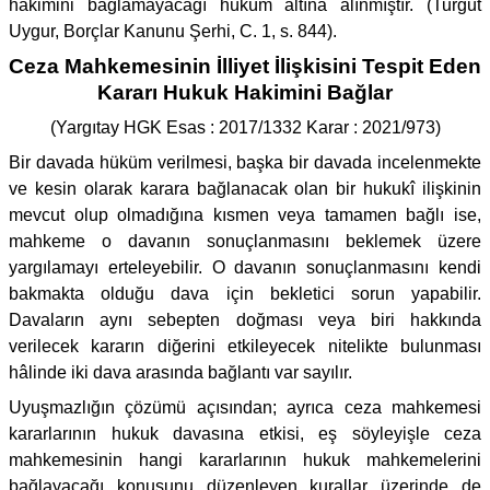
hakimini bağlamayacağı hüküm altına alınmıştır. (Turgut
Uygur, Borçlar Kanunu Şerhi, C. 1, s. 844).
Ceza Mahkemesinin İlliyet İlişkisini Tespit Eden
Kararı Hukuk Hakimini Bağlar
(Yargıtay HGK Esas : 2017/1332 Karar : 2021/973)
Bir davada hüküm verilmesi, başka bir davada incelenmekte
ve kesin olarak karara bağlanacak olan bir hukukî ilişkinin
mevcut olup olmadığına kısmen veya tamamen bağlı ise,
mahkeme o davanın sonuçlanmasını beklemek üzere
yargılamayı erteleyebilir. O davanın sonuçlanmasını kendi
bakmakta olduğu dava için bekletici sorun yapabilir.
Davaların aynı sebepten doğması veya biri hakkında
verilecek kararın diğerini etkileyecek nitelikte bulunması
hâlinde iki dava arasında bağlantı var sayılır.
Uyuşmazlığın çözümü açısından; ayrıca ceza mahkemesi
kararlarının hukuk davasına etkisi, eş söyleyişle ceza
mahkemesinin hangi kararlarının hukuk mahkemelerini
bağlayacağı konusunu düzenleyen kurallar üzerinde de