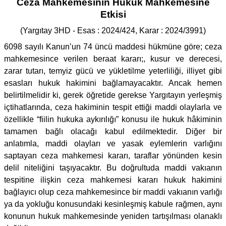
Ceza Mahkemesinin Hukuk Mahkemesine
Etkisi
(Yargıtay 3HD - Esas : 2024/424, Karar : 2024/3991)
6098 sayılı Kanun’un 74 üncü maddesi hükmüne göre; ceza
mahkemesince verilen beraat kararı;, kusur ve derecesi,
zarar tutarı, temyiz gücü ve yükletilme yeterliliği, illiyet gibi
esasları hukuk hakimini bağlamayacaktır. Ancak hemen
belirtilmelidir ki, gerek öğretide gerekse Yargıtayın yerleşmiş
içtihatlarında, ceza hakiminin tespit ettiği maddi olaylarla ve
özellikle “fiilin hukuka aykırılığı” konusu ile hukuk hâkiminin
tamamen bağlı olacağı kabul edilmektedir. Diğer bir
anlatımla, maddi olayları ve yasak eylemlerin varlığını
saptayan ceza mahkemesi kararı, taraflar yönünden kesin
delil niteliğini taşıyacaktır. Bu doğrultuda maddi vakıanın
tespitine ilişkin ceza mahkemesi kararı hukuk hakimini
bağlayıcı olup ceza mahkemesince bir maddi vakıanın varlığı
ya da yokluğu konusundaki kesinleşmiş kabule rağmen, aynı
konunun hukuk mahkemesinde yeniden tartışılması olanaklı