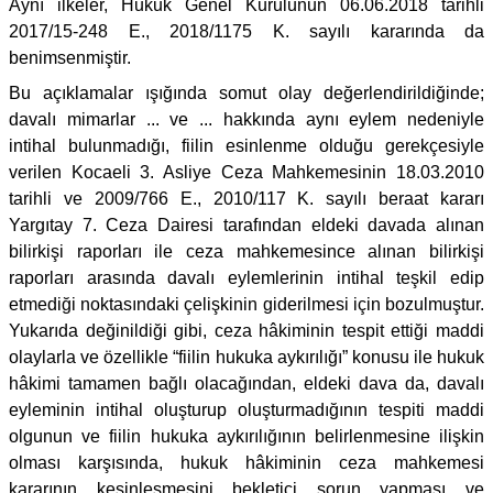
Aynı ilkeler, Hukuk Genel Kurulunun 06.06.2018 tarihli
2017/15-248 E., 2018/1175 K. sayılı kararında da
benimsenmiştir.
Bu açıklamalar ışığında somut olay değerlendirildiğinde;
davalı mimarlar ... ve ... hakkında aynı eylem nedeniyle
intihal bulunmadığı, fiilin esinlenme olduğu gerekçesiyle
verilen Kocaeli 3. Asliye Ceza Mahkemesinin 18.03.2010
tarihli ve 2009/766 E., 2010/117 K. sayılı beraat kararı
Yargıtay 7. Ceza Dairesi tarafından eldeki davada alınan
bilirkişi raporları ile ceza mahkemesince alınan bilirkişi
raporları arasında davalı eylemlerinin intihal teşkil edip
etmediği noktasındaki çelişkinin giderilmesi için bozulmuştur.
Yukarıda değinildiği gibi, ceza hâkiminin tespit ettiği maddi
olaylarla ve özellikle “fiilin hukuka aykırılığı” konusu ile hukuk
hâkimi tamamen bağlı olacağından, eldeki dava da, davalı
eyleminin intihal oluşturup oluşturmadığının tespiti maddi
olgunun ve fiilin hukuka aykırılığının belirlenmesine ilişkin
olması karşısında, hukuk hâkiminin ceza mahkemesi
kararının kesinleşmesini bekletici sorun yapması ve