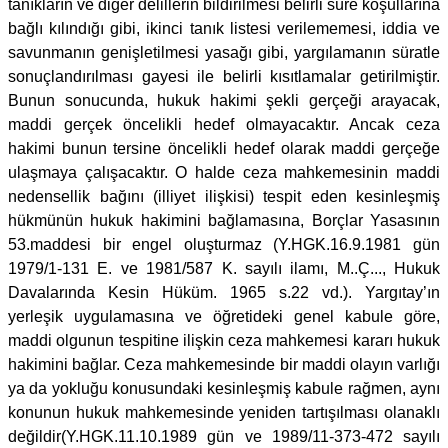
tanıkların ve diğer delillerin bildirilmesi belirli süre koşullarına
bağlı kılındığı gibi, ikinci tanık listesi verilememesi, iddia ve
savunmanın genişletilmesi yasağı gibi, yargılamanın süratle
sonuçlandırılması gayesi ile belirli kısıtlamalar getirilmiştir.
Bunun sonucunda, hukuk hakimi şekli gerçeği arayacak,
maddi gerçek öncelikli hedef olmayacaktır. Ancak ceza
hakimi bunun tersine öncelikli hedef olarak maddi gerçeğe
ulaşmaya çalışacaktır. O halde ceza mahkemesinin maddi
nedensellik bağını (illiyet ilişkisi) tespit eden kesinleşmiş
hükmünün hukuk hakimini bağlamasına, Borçlar Yasasının
53.maddesi bir engel oluşturmaz (Y.HGK.16.9.1981 gün
1979/1-131 E. ve 1981/587 K. sayılı ilamı, M..Ç..., Hukuk
Davalarında Kesin Hüküm. 1965 s.22 vd.). Yargıtay’ın
yerleşik uygulamasına ve öğretideki genel kabule göre,
maddi olgunun tespitine ilişkin ceza mahkemesi kararı hukuk
hakimini bağlar. Ceza mahkemesinde bir maddi olayın varlığı
ya da yokluğu konusundaki kesinleşmiş kabule rağmen, aynı
konunun hukuk mahkemesinde yeniden tartışılması olanaklı
değildir(Y.HGK.11.10.1989 gün ve 1989/11-373-472 sayılı