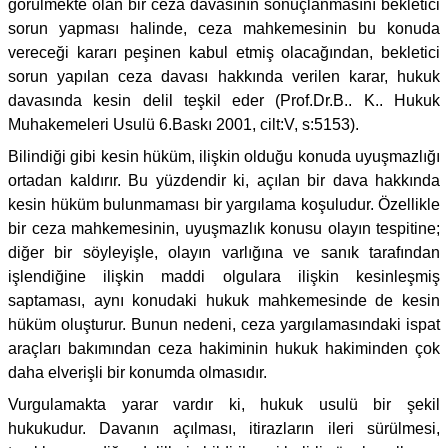
görülmekte olan bir ceza davasının sonuçlanmasını bekletici
sorun yapması halinde, ceza mahkemesinin bu konuda
vereceği kararı peşinen kabul etmiş olacağından, bekletici
sorun yapılan ceza davası hakkında verilen karar, hukuk
davasında kesin delil teşkil eder (Prof.Dr.B.. K.. Hukuk
Muhakemeleri Usulü 6.Baskı 2001, cilt:V, s:5153).
Bilindiği gibi kesin hüküm, ilişkin olduğu konuda uyuşmazlığı
ortadan kaldırır. Bu yüzdendir ki, açılan bir dava hakkında
kesin hüküm bulunmaması bir yargılama koşuludur. Özellikle
bir ceza mahkemesinin, uyuşmazlık konusu olayın tespitine;
diğer bir söyleyişle, olayın varlığına ve sanık tarafından
işlendiğine ilişkin maddi olgulara ilişkin kesinleşmiş
saptaması, aynı konudaki hukuk mahkemesinde de kesin
hüküm oluşturur. Bunun nedeni, ceza yargılamasındaki ispat
araçları bakımından ceza hakiminin hukuk hakiminden çok
daha elverişli bir konumda olmasıdır.
Vurgulamakta yarar vardır ki, hukuk usulü bir şekil
hukukudur. Davanın açılması, itirazların ileri sürülmesi,