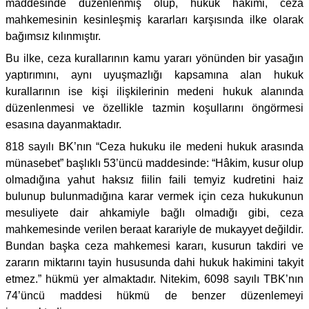
maddesinde düzenlenmiş olup, hukuk hâkimi, ceza
mahkemesinin kesinleşmiş kararları karşısında ilke olarak
bağımsız kılınmıştır.
Bu ilke, ceza kurallarının kamu yararı yönünden bir yasağın
yaptırımını, aynı uyuşmazlığı kapsamına alan hukuk
kurallarının ise kişi ilişkilerinin medeni hukuk alanında
düzenlenmesi ve özellikle tazmin koşullarını öngörmesi
esasına dayanmaktadır.
818 sayılı BK’nın “Ceza hukuku ile medeni hukuk arasında
münasebet” başlıklı 53’üncü maddesinde: “Hâkim, kusur olup
olmadığına yahut haksız fiilin faili temyiz kudretini haiz
bulunup bulunmadığına karar vermek için ceza hukukunun
mesuliyete dair ahkamiyle bağlı olmadığı gibi, ceza
mahkemesinde verilen beraat karariyle de mukayyet değildir.
Bundan başka ceza mahkemesi kararı, kusurun takdiri ve
zararın miktarını tayin hususunda dahi hukuk hakimini takyit
etmez.” hükmü yer almaktadır. Nitekim, 6098 sayılı TBK’nın
74’üncü maddesi hükmü de benzer düzenlemeyi