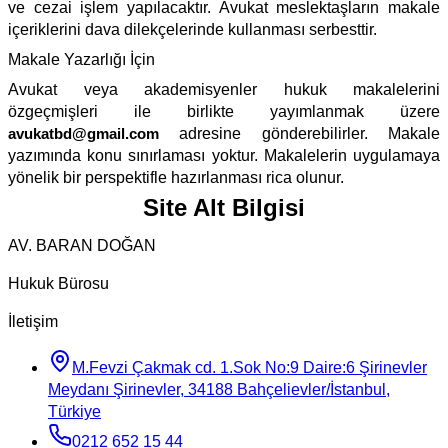
ve cezai işlem yapılacaktır. Avukat meslektaşların makale
içeriklerini dava dilekçelerinde kullanması serbesttir.
Makale Yazarlığı İçin
Avukat veya akademisyenler hukuk makalelerini
özgeçmişleri ile birlikte yayımlanmak üzere
avukatbd@gmail.com
adresine gönderebilirler. Makale
yazımında konu sınırlaması yoktur. Makalelerin uygulamaya
yönelik bir perspektifle hazırlanması rica olunur.
Site Alt Bilgisi
AV. BARAN DOĞAN
Hukuk Bürosu
İletişim
M.Fevzi Çakmak cd. 1.Sok No:9 Daire:6 Şirinevler
Meydanı Şirinevler, 34188 Bahçelievler/İstanbul,
Türkiye
0212 652 15 44