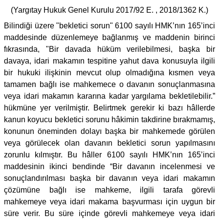
(Yargıtay Hukuk Genel Kurulu 2017/92 E. , 2018/1362 K.)
Bilindiği üzere "bekletici sorun" 6100 sayılı HMK’nın 165’inci
maddesinde düzenlemeye bağlanmış ve maddenin birinci
fıkrasında, "Bir davada hüküm verilebilmesi, başka bir
davaya, idari makamın tespitine yahut dava konusuyla ilgili
bir hukuki ilişkinin mevcut olup olmadığına kısmen veya
tamamen bağlı ise mahkemece o davanın sonuçlanmasına
veya idari makamın kararına kadar yargılama bekletilebilir.”
hükmüne yer verilmiştir. Belirtmek gerekir ki bazı hâllerde
kanun koyucu bekletici sorunu hâkimin takdirine bırakmamış,
konunun öneminden dolayı başka bir mahkemede görülen
veya görülecek olan davanın bekletici sorun yapılmasını
zorunlu kılmıştır. Bu hâller 6100 sayılı HMK’nın 165’inci
maddesinin ikinci bendinde “Bir davanın incelenmesi ve
sonuçlandırılması başka bir davanın veya idari makamın
çözümüne bağlı ise mahkeme, ilgili tarafa görevli
mahkemeye veya idari makama başvurması için uygun bir
süre verir. Bu süre içinde görevli mahkemeye veya idari