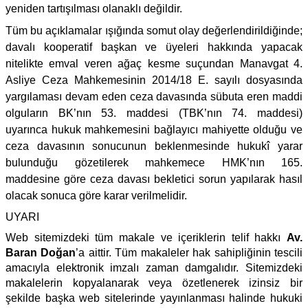
yeniden tartışılması olanaklı değildir.
Tüm bu açıklamalar ışığında somut olay değerlendirildiğinde;
davalı kooperatif başkan ve üyeleri hakkında yapacak
nitelikte emval veren ağaç kesme suçundan Manavgat 4.
Asliye Ceza Mahkemesinin 2014/18 E. sayılı dosyasında
yargılaması devam eden ceza davasında sübuta eren maddi
olguların BK’nın 53. maddesi (TBK’nın 74. maddesi)
uyarınca hukuk mahkemesini bağlayıcı mahiyette olduğu ve
ceza davasının sonucunun beklenmesinde hukukî yarar
bulunduğu gözetilerek mahkemece HMK’nın 165.
maddesine göre ceza davası bekletici sorun yapılarak hasıl
olacak sonuca göre karar verilmelidir.
UYARI
Web sitemizdeki tüm makale ve içeriklerin telif hakkı
Av.
Baran Doğan
’a aittir. Tüm makaleler hak sahipliğinin tescili
amacıyla elektronik imzalı zaman damgalıdır. Sitemizdeki
makalelerin kopyalanarak veya özetlenerek izinsiz bir
şekilde başka web sitelerinde yayınlanması halinde hukuki