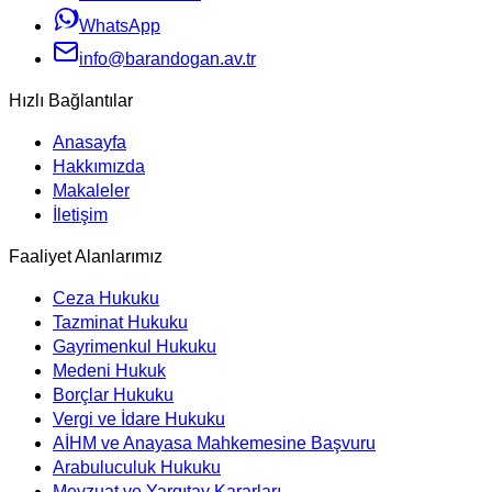
WhatsApp
info@barandogan.av.tr
Hızlı Bağlantılar
Anasayfa
Hakkımızda
Makaleler
İletişim
Faaliyet Alanlarımız
Ceza Hukuku
Tazminat Hukuku
Gayrimenkul Hukuku
Medeni Hukuk
Borçlar Hukuku
Vergi ve İdare Hukuku
AİHM ve Anayasa Mahkemesine Başvuru
Arabuluculuk Hukuku
Mevzuat ve Yargıtay Kararları