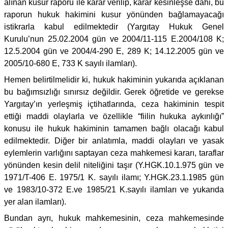
alınan kusur raporu ile karar verilip, karar kesinleşse dahi, bu
raporun hukuk hakimini kusur yönünden bağlamayacağı
istikrarla kabul edilmektedir (Yargıtay Hukuk Genel
Kurulu’nun 25.02.2004 gün ve 2004/11-115 E.2004/108 K;
12.5.2004 gün ve 2004/4-290 E, 289 K; 14.12.2005 gün ve
2005/10-680 E, 733 K sayılı ilamları).
Hemen belirtilmelidir ki, hukuk hakiminin yukarıda açıklanan
bu bağımsızlığı sınırsız değildir. Gerek öğretide ve gerekse
Yargıtay’ın yerleşmiş içtihatlarında, ceza hakiminin tespit
ettiği maddi olaylarla ve özellikle “fiilin hukuka aykırılığı”
konusu ile hukuk hakiminin tamamen bağlı olacağı kabul
edilmektedir. Diğer bir anlatımla, maddi olayları ve yasak
eylemlerin varlığını saptayan ceza mahkemesi kararı, taraflar
yönünden kesin delil niteliğini taşır (Y.HGK.10.1.975 gün ve
1971/T-406 E. 1975/1 K. sayılı ilamı; Y.HGK.23.1.1985 gün
ve 1983/10-372 E.ve 1985/21 K.sayılı ilamları ve yukarıda
yer alan ilamları).
Bundan ayrı, hukuk mahkemesinin, ceza mahkemesinde