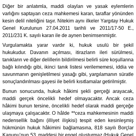
Diğer bir anlatımla, maddi olayları ve yasak eylemlerin
varlığını saptayan ceza mahkemesi kararı, taraflar yönünden
kesin delil niteliğini taşır. Nitekim aynı ilkeler Yargıtay Hukuk
Genel Kurulunun 27.04.2011 tarihli ve 2011/17-50 E.,
2011/231 K. sayılı kararı ile de aynen benimsenmiştir.
Vurgulamakta yarar vardır ki, hukuk usulü bir şekil
hukukudur. Davanın açılması, itirazların ileri sürülmesi,
tanıkların ve diğer delillerin bildirilmesi belirli süre koşullarına
bağlı kılındığı gibi, ikinci tanık listesi verilememesi, iddia ve
savunmanın genişletilmesi yasağı gibi, yargılamanın süratle
sonuçlandırılması gayesi ile belirli kısıtlamalar getirilmiştir.
Bunun sonucunda, hukuk hâkimi şekli gerçeği arayacak,
maddi gerçek öncelikli hedef olmayacaktır. Ancak ceza
hâkimi bunun tersine, öncelikli hedef olarak maddi gerçeğe
ulaşmaya çalışacaktır. O hâlde **ceza mahkemesinin maddi
nedensellik bağını (illiyet ilişkisi) tespit eden kesinleşmiş
hükmünün hukuk hâkimini bağlamasına, 818 sayılı Borçlar
Kanunu’nun 53. maddesi bir engel oluşturmaz (Hukuk Genel