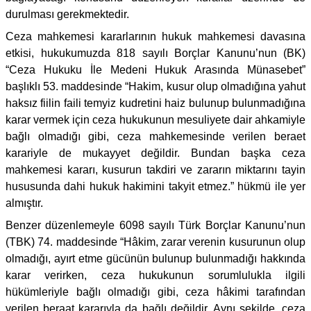
durulması gerekmektedir.
Ceza mahkemesi kararlarının hukuk mahkemesi davasına
etkisi, hukukumuzda 818 sayılı Borçlar Kanunu’nun (BK)
“Ceza Hukuku İle Medeni Hukuk Arasında Münasebet”
başlıklı 53. maddesinde “Hakim, kusur olup olmadığına yahut
haksız fiilin faili temyiz kudretini haiz bulunup bulunmadığına
karar vermek için ceza hukukunun mesuliyete dair ahkamiyle
bağlı olmadığı gibi, ceza mahkemesinde verilen beraet
karariyle de mukayyet değildir. Bundan başka ceza
mahkemesi kararı, kusurun takdiri ve zararın miktarını tayin
hususunda dahi hukuk hakimini takyit etmez.” hükmü ile yer
almıştır.
Benzer düzenlemeyle 6098 sayılı Türk Borçlar Kanunu’nun
(TBK) 74. maddesinde “Hâkim, zarar verenin kusurunun olup
olmadığı, ayırt etme gücünün bulunup bulunmadığı hakkında
karar verirken, ceza hukukunun sorumlulukla ilgili
hükümleriyle bağlı olmadığı gibi, ceza hâkimi tarafından
verilen beraat kararıyla da bağlı değildir. Aynı şekilde, ceza