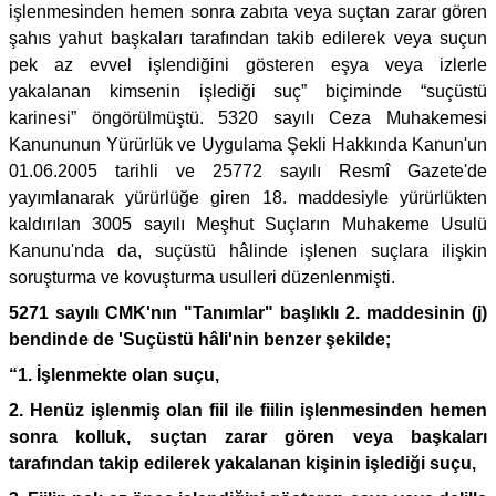
işlenmesinden hemen sonra zabıta veya suçtan zarar gören
şahıs yahut başkaları tarafından takib edilerek veya suçun
pek az evvel işlendiğini gösteren eşya veya izlerle
yakalanan kimsenin işlediği suç” biçiminde “suçüstü
karinesi” öngörülmüştü. 5320 sayılı Ceza Muhakemesi
Kanununun Yürürlük ve Uygulama Şekli Hakkında Kanun'un
01.06.2005 tarihli ve 25772 sayılı Resmî Gazete'de
yayımlanarak yürürlüğe giren 18. maddesiyle yürürlükten
kaldırılan 3005 sayılı Meşhut Suçların Muhakeme Usulü
Kanunu'nda da, suçüstü hâlinde işlenen suçlara ilişkin
soruşturma ve kovuşturma usulleri düzenlenmişti.
5271 sayılı CMK'nın "Tanımlar" başlıklı 2. maddesinin (j)
bendinde de 'Suçüstü hâli'nin benzer şekilde;
“1. İşlenmekte olan suçu,
2. Henüz işlenmiş olan fiil ile fiilin işlenmesinden hemen
sonra kolluk, suçtan zarar gören veya başkaları
tarafından takip edilerek yakalanan kişinin işlediği suçu,