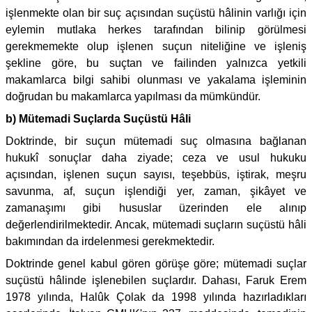
işlenmekte olan bir suç açısından suçüstü hâlinin varlığı için
eylemin mutlaka herkes tarafından bilinip görülmesi
gerekmemekte olup işlenen suçun niteliğine ve işleniş
şekline göre, bu suçtan ve failinden yalnızca yetkili
makamlarca bilgi sahibi olunması ve yakalama işleminin
doğrudan bu makamlarca yapılması da mümkündür.
b) Mütemadi Suçlarda Suçüstü Hâli
Doktrinde, bir suçun mütemadi suç olmasına bağlanan
hukukî sonuçlar daha ziyade; ceza ve usul hukuku
açısından, işlenen suçun sayısı, teşebbüs, iştirak, meşru
savunma, af, suçun işlendiği yer, zaman, şikâyet ve
zamanaşımı gibi hususlar üzerinden ele alınıp
değerlendirilmektedir. Ancak, mütemadi suçların suçüstü hâli
bakımından da irdelenmesi gerekmektedir.
Doktrinde genel kabul gören görüşe göre; mütemadi suçlar
suçüstü hâlinde işlenebilen suçlardır. Dahası, Faruk Erem
1978 yılında, Halûk Çolak da 1998 yılında hazırladıkları