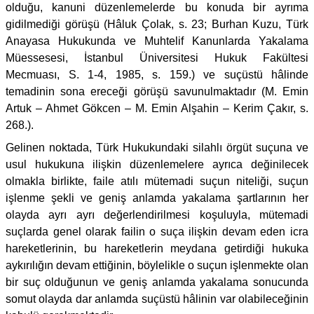
olduğu, kanuni düzenlemelerde bu konuda bir ayrıma
gidilmediği görüşü (Hâluk Çolak, s. 23; Burhan Kuzu, Türk
Anayasa Hukukunda ve Muhtelif Kanunlarda Yakalama
Müessesesi, İstanbul Üniversitesi Hukuk Fakültesi
Mecmuası, S. 1-4, 1985, s. 159.) ve suçüstü hâlinde
temadinin sona ereceği görüşü savunulmaktadır (M. Emin
Artuk – Ahmet Gökcen – M. Emin Alşahin – Kerim Çakır, s.
268.).
Gelinen noktada, Türk Hukukundaki silahlı örgüt suçuna ve
usul hukukuna ilişkin düzenlemelere ayrıca değinilecek
olmakla birlikte, faile atılı mütemadi suçun niteliği, suçun
işlenme şekli ve geniş anlamda yakalama şartlarının her
olayda ayrı ayrı değerlendirilmesi koşuluyla, mütemadi
suçlarda genel olarak failin o suça ilişkin devam eden icra
hareketlerinin, bu hareketlerin meydana getirdiği hukuka
aykırılığın devam ettiğinin, böylelikle o suçun işlenmekte olan
bir suç olduğunun ve geniş anlamda yakalama sonucunda
somut olayda dar anlamda suçüstü hâlinin var olabileceğinin