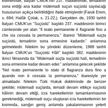
eserlerinde, İtalyan CMUK'nın 237. maddesinde, temadinin
sona erdiği ana kadar mütemadi suçun suçüstü sayılacağı
hususunun açıkça belirtildiğini ifade etmişlerdir (Faruk Erem,
s. 694; Halûk Çolak, s. 21-22.). Gerçekten de, 1930 tarihli
İtalyan CMUK'un "Suçüstü" başlıklı 237. maddesinin birinci
cümlesinde yer alan "Il reato permanente é flagrante fino a
che sia cessata la permanenza." ibaresi "Mütemadi suçta
suçüstü, temadinin sona ermesine kadardır." anlamına
gelmektedir. Nitekim bu yöndeki düzenleme, 1988 tarihli
İtalyan CMUK'un “Suçüstü Hâli” başlıklı 382. maddesinin
ikinci fıkrasında da "Mütemadi suçta suçüstü hali, temadinin
sona ermesine kadar devam eder." anlamına gelecek şekilde
“Nel reato permanente lo stato di flagranza dura fino a
quando non è cessata la permanenza.” ibaresiyle yer
almaktadır. Nitekim Türk Hukuk doktrininde de benzer
şekilde; mütemadi suçlarda, temadi devam ettikçe suçüstü
hâlinin devam ettiği, icra hareketlerinin tamamlanmasının
gerekmediği, mütemadi suçu oluşturan icra hareketlerinin bir
kısmında, sanığın geniş anlamda yakalanmasının yeterli