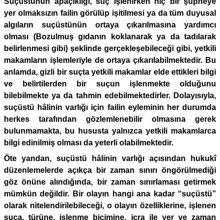
Suçüstünün apaçıklığı, suç işlenirken hiç bir şüpheye
yer olmaksızın failin görülüp işitilmesi ya da tüm duyusal
algıların suçüstünün ortaya çıkarılmasına yardımcı
olması (Bozulmuş gıdanın koklanarak ya da tadılarak
belirlenmesi gibi) şeklinde gerçekleşebileceği gibi, yetkili
makamların işlemleriyle de ortaya çıkarılabilmektedir. Bu
anlamda, gizli bir suçta yetkili makamlar elde ettikleri bilgi
ve belirtilerden bir suçun işlenmekte olduğunu
bilebilmekte ya da tahmin edebilmektedirler. Dolayısıyla,
suçüstü hâlinin varlığı için failin eyleminin her durumda
herkes tarafından gözlemlenebilir olmasına gerek
bulunmamakta, bu hususta yalnızca yetkili makamlarca
bilgi edinilmiş olması da yeterli olabilmektedir.
Öte yandan, suçüstü hâlinin varlığı açısından hukukî
düzenlemelerde açıkça bir zaman sınırı öngörülmediği
göz önüne alındığında, bir zaman sınırlaması getirmek
mümkün değildir. Bir olayın hangi ana kadar “suçüstü”
olarak nitelendirilebileceği, o olayın özelliklerine, işlenen
suça, türüne, işlenme biçimine, icra ile yer ve zaman