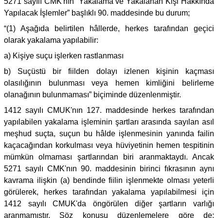
5271 sayılı CMK'nın “Yakalama ve Yakalanan Kişi Hakkında
Yapılacak İşlemler” başlıklı 90. maddesinde bu durum;
“(1) Aşağıda belirtilen hâllerde, herkes tarafından geçici
olarak yakalama yapılabilir:
a) Kişiye suçu işlerken rastlanması
b) Suçüstü bir fiilden dolayı izlenen kişinin kaçması
olasılığının bulunması veya hemen kimliğini belirleme
olanağının bulunmaması” biçiminde düzenlenmiştir.
1412 sayılı CMUK'nın 127. maddesinde herkes tarafından
yapılabilen yakalama işleminin şartları arasında sayılan asıl
meşhud suçta, suçun bu hâlde işlenmesinin yanında failin
kaçacağından korkulması veya hüviyetinin hemen tespitinin
mümkün olmaması şartlarından biri aranmaktaydı. Ancak
5271 sayılı CMK'nın 90. maddesinin birinci fıkrasının aynı
kavrama ilişkin (a) bendinde fiilin işlenmekte olması yeterli
görülerek, herkes tarafından yakalama yapılabilmesi için
1412 sayılı CMUK'da öngörülen diğer şartların varlığı
aranmamıştır. Söz konusu düzenlemelere göre de;