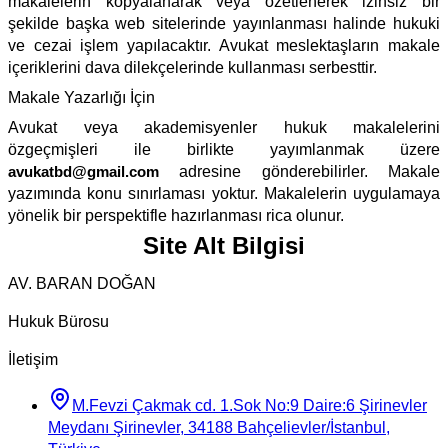
makalelerin kopyalanarak veya özetlenerek izinsiz bir
şekilde başka web sitelerinde yayınlanması halinde hukuki
ve cezai işlem yapılacaktır. Avukat meslektaşların makale
içeriklerini dava dilekçelerinde kullanması serbesttir.
Makale Yazarlığı İçin
Avukat veya akademisyenler hukuk makalelerini
özgeçmişleri ile birlikte yayımlanmak üzere
avukatbd@gmail.com
adresine gönderebilirler. Makale
yazımında konu sınırlaması yoktur. Makalelerin uygulamaya
yönelik bir perspektifle hazırlanması rica olunur.
Site Alt Bilgisi
AV. BARAN DOĞAN
Hukuk Bürosu
İletişim
M.Fevzi Çakmak cd. 1.Sok No:9 Daire:6 Şirinevler
Meydanı Şirinevler, 34188 Bahçelievler/İstanbul,