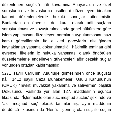
düzenlenen suçüstü hâli kavramına Anayasa'da ve özel
soruşturma ve kovuşturma usullerini düzenleyen birtakım
kanunî düzenlemelerde hukukî sonuçlar atfedilmiştir.
Bunlardan en önemlisi de, kural olarak adli suçların
soruşturulması ve kovuşturulmasında genel hükümlere göre
işlem yapılmasını düzenleyen normların uygulanmasını, bazı
kamu görevlilerinin ifa ettikleri görevlerin niteliğinden
kaynaklanan yasama dokunulmazlığı, hâkimlik teminatı gibi
evrensel ilkelerin iç hukuka yansıması olarak öngörülen
düzenlemelerle engelleyen güvenceleri ağır cezalık suçlar
yönünden ortadan kaldırmasıdır.
5271 sayılı CMK'nın yürürlüğe girmesinden önce suçüstü
hâli; 1412 sayılı Ceza Muhakemeleri Usulü Kanunu'nun
(CMUK) “Tevkif, muvakkat yakalama ve salıverme” başlıklı
Dokuzuncu Faslında yer alan 127. maddesinin üçüncü
fıkrasında; “İşlenmekte olan suç, meşhud suçtur.” şeklinde ve
“asıl meşhud suç” olarak tanımlanmış, aynı maddenin
dördüncü fıkrasında da “Henüz işlenmiş olan suç ile suçun