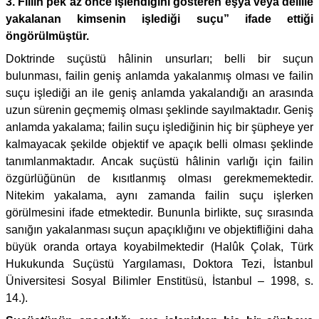
3. Fiilin pek az önce işlendiğini gösteren eşya veya delille
yakalanan kimsenin işlediği suçu” ifade ettiği
öngörülmüştür.
Doktrinde suçüstü hâlinin unsurları; belli bir suçun
bulunması, failin geniş anlamda yakalanmış olması ve failin
suçu işlediği an ile geniş anlamda yakalandığı an arasında
uzun sürenin geçmemiş olması şeklinde sayılmaktadır. Geniş
anlamda yakalama; failin suçu işlediğinin hiç bir şüpheye yer
kalmayacak şekilde objektif ve apaçık belli olması şeklinde
tanımlanmaktadır. Ancak suçüstü hâlinin varlığı için failin
özgürlüğünün de kısıtlanmış olması gerekmemektedir.
Nitekim yakalama, aynı zamanda failin suçu işlerken
görülmesini ifade etmektedir. Bununla birlikte, suç sırasında
sanığın yakalanması suçun apaçıklığını ve objektifliğini daha
büyük oranda ortaya koyabilmektedir (Halûk Çolak, Türk
Hukukunda Suçüstü Yargılaması, Doktora Tezi, İstanbul
Üniversitesi Sosyal Bilimler Enstitüsü, İstanbul – 1998, s.
14.).