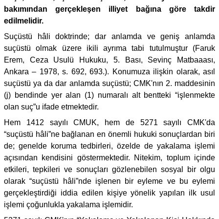
bakımından gerçekleşen illiyet bağına göre takdir
edilmelidir.
Suçüstü hâli doktrinde; dar anlamda ve geniş anlamda
suçüstü olmak üzere ikili ayrıma tabi tutulmuştur (Faruk
Erem, Ceza Usulü Hukuku, 5. Bası, Sevinç Matbaaası,
Ankara – 1978, s. 692, 693.). Konumuza ilişkin olarak, asıl
suçüstü ya da dar anlamda suçüstü; CMK'nın 2. maddesinin
(j) bendinde yer alan (1) numaralı alt bentteki “işlenmekte
olan suç”u ifade etmektedir.
Hem 1412 sayılı CMUK, hem de 5271 sayılı CMK'da
“suçüstü hâli”ne bağlanan en önemli hukuki sonuçlardan biri
de; genelde koruma tedbirleri, özelde de yakalama işlemi
açısından kendisini göstermektedir. Nitekim, toplum içinde
etkileri, tepkileri ve sonuçları gözlenebilen sosyal bir olgu
olarak “suçüstü hâli”nde işlenen bir eyleme ve bu eylemi
gerçekleştirdiği iddia edilen kişiye yönelik yapılan ilk usul
işlemi çoğunlukla yakalama işlemidir.