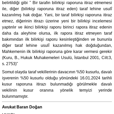
belirtildiği gibi " Bir tarafın bilirkişi raporuna itiraz etmemesi
ile, diğer (bilirkişi raporuna itiraz eden) taraf lehine usulî
kazanılmış hak doğar. Yani, bir taraf bilirkişi raporuna itiraz
etmez, diğerinin itirazı üzerine yeni bir bilirkişi incelemesi
yaptırılır ve ikinci bilirkişi raporu birinci rapora itiraz edenin
daha da aleyhine olursa, ilk rapora itiraz etmeyen taraf
bakımından ilk bilirkişi raporu kesinleştiğinden ve bununla
diğer taraf lehine usulî kazanılmış hak doğduğundan,
Mahkemenin ilk bilirkişi raporuna göre karar vermesi gerekir
(Kuru, B., Hukuk Muhakemeleri Usulü, İstanbul 2001, Cilt:3,
s. 2753)"
Somut olayda taraf vekillerinin davacının %50 kusurlu, davalı
işverenin %50 kusurlu olduğu yönündeki 16.01.2024 tarihli
kusur raporuna itirazı bulunmadığı görülmekle davalı
vekilinin kusur oranına yönelik temyizi yerinde
bulunmamıştır.
Avukat Baran Doğan