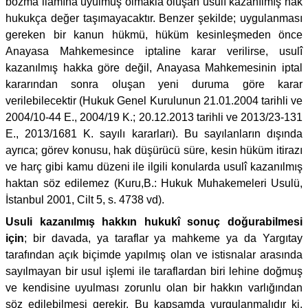
bozma ilamına uyulmuş olmakla oluşan usulî kazanılmış hak
hukukça değer taşımayacaktır. Benzer şekilde; uygulanması
gereken bir kanun hükmü, hüküm kesinleşmeden önce
Anayasa Mahkemesince iptaline karar verilirse, usulî
kazanılmış hakka göre değil, Anayasa Mahkemesinin iptal
kararından sonra oluşan yeni duruma göre karar
verilebilecektir (Hukuk Genel Kurulunun 21.01.2004 tarihli ve
2004/10-44 E., 2004/19 K.; 20.12.2013 tarihli ve 2013/23-131
E., 2013/1681 K. sayılı kararları). Bu sayılanların dışında
ayrıca; görev konusu, hak düşürücü süre, kesin hüküm itirazı
ve harç gibi kamu düzeni ile ilgili konularda usulî kazanılmış
haktan söz edilemez (Kuru,B.: Hukuk Muhakemeleri Usulü,
İstanbul 2001, Cilt 5, s. 4738 vd).
Usuli kazanılmış hakkın hukukî sonuç doğurabilmesi
için
; bir davada, ya taraflar ya mahkeme ya da Yargıtay
tarafından açık biçimde yapılmış olan ve istisnalar arasında
sayılmayan bir usul işlemi ile taraflardan biri lehine doğmuş
ve kendisine uyulması zorunlu olan bir hakkın varlığından
söz edilebilmesi gerekir. Bu kapsamda vurgulanmalıdır ki,