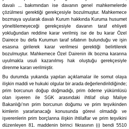
davalı ... bakımından ise davanın genel mahkemelerde
çözülmesi gerektiği gerekçesiyle bozulmuştur. Mahkemece
bozmaya uyularak davalı Kurum hakkında Kuruma husumet
yöneltilemeyeceği gerekçesiyle davanın taraf ehliyeti
yokluğundan reddine karar verilmiş ise de bu karar Özel
Dairece bu defa Kurumun taraf sıfatının bulunduğu ve işin
esasına girilerek karar verilmesi gerektiği belirtilerek
bozulmuştur. Mahkemece Özel Dairenin ilk bozma kararına
uyulmakla usuli kazanılmış hak oluştuğu gerekçesiyle
direnme kararı verilmiştir.
Bu durumda yukarıda yapılan açıklamalar ile somut olaya
ilişkin maddi ve hukuki olgular bir arada değerlendirildiğinde;
prim borcunun doğup doğmadığı, prim ödeme yükümlüsü
olan işveren ile SGK arasındaki ihtilaf olup Maliye
Bakanlığı’nın prim borcunun doğumu ve prim teşvikinden
kimlerin yararlanacağı konusunda görevi olmadığı ve
işverenlerin prim borçlarına ilişkin ihtilaflar ve prim teşvikini
düzenleyen 81. maddenin birinci fıkrasının (ı) bendi 5510