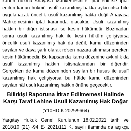
kanun hükmü Anayasa Mahkemesince iptal edilirse iptal
edilen kanun hükmü usulî kazanılmış hakka aykırı olsa bile
uygulanacak öncelik usulî kazanılmış hakta değil Anayasa
Mahkemesinin iptal kararında olacaktır. Usuli kazanılmış
hakkın bir diğer istisnası ise kesin hükümdür. Bozmadan
sonra usuli kazanılmış hak ile kesin hüküm çelişiyorsa
öncelik usulî kazanılmış hak da değil, kamu düzeninden
sayılan ve dava şartı olarak re'sen nazara alınması gereken
kesin hükümdedir. Bu kapsamda kamu düzenine aykırılık da
usulî kazanılmış hakkın istisnalarından bir diğeridir.
Gerçekten de kamu düzeninden sayılan bir husus ile usulî
kazanılmış hak çelişiyorsa bu hâlde kamu düzeninden
sayılan hâl usulî kazanılmış hakkın önüne geçecektir.
Bilirkişi Raporuna İtiraz Edilmemesi Halinde
Karşı Taraf Lehine Usuli Kazanılmış Hak Doğar
(Y10HD-K.2025/9664)
Yargıtay Hukuk Genel Kurulunun 18.02.2021 tarih ve
2018/10 (21) -94 E- 2021/111 K. sayılı ilamında da açıkça