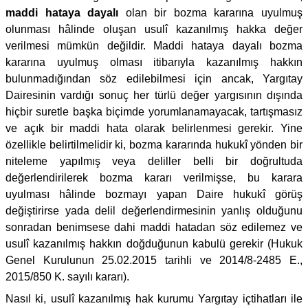
maddi hataya dayalı
olan bir bozma kararına uyulmuş
olunması hâlinde oluşan usulî kazanılmış hakka değer
verilmesi mümkün değildir. Maddi hataya dayalı bozma
kararına uyulmuş olması itibarıyla kazanılmış hakkın
bulunmadığından söz edilebilmesi için ancak, Yargıtay
Dairesinin vardığı sonuç her türlü değer yargısının dışında
hiçbir suretle başka biçimde yorumlanamayacak, tartışmasız
ve açık bir maddi hata olarak belirlenmesi gerekir. Yine
özellikle belirtilmelidir ki, bozma kararında hukukî yönden bir
niteleme yapılmış veya deliller belli bir doğrultuda
değerlendirilerek bozma kararı verilmişse, bu karara
uyulması hâlinde bozmayı yapan Daire hukukî görüş
değiştirirse yada delil değerlendirmesinin yanlış olduğunu
sonradan benimsese dahi maddi hatadan söz edilemez ve
usulî kazanılmış hakkın doğduğunun kabulü gerekir (Hukuk
Genel Kurulunun 25.02.2015 tarihli ve 2014/8-2485 E.,
2015/850 K. sayılı kararı).
Nasıl ki, usulî kazanılmış hak kurumu Yargıtay içtihatları ile