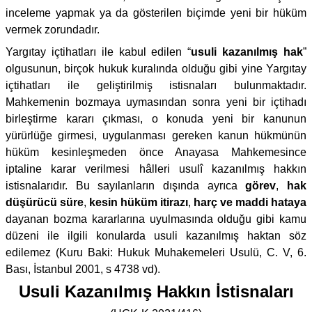
inceleme yapmak ya da gösterilen biçimde yeni bir hüküm
vermek zorundadır.
Yargıtay içtihatları ile kabul edilen “
usuli kazanılmış hak
”
olgusunun, birçok hukuk kuralında olduğu gibi yine Yargıtay
içtihatları ile geliştirilmiş istisnaları bulunmaktadır.
Mahkemenin bozmaya uymasından sonra yeni bir içtihadı
birleştirme kararı çıkması, o konuda yeni bir kanunun
yürürlüğe girmesi, uygulanması gereken kanun hükmünün
hüküm kesinleşmeden önce Anayasa Mahkemesince
iptaline karar verilmesi hâlleri usulî kazanılmış hakkın
istisnalarıdır. Bu sayılanların dışında ayrıca
görev
,
hak
düşürücü süre
,
kesin hüküm itirazı
,
harç ve maddi hataya
dayanan bozma kararlarına uyulmasında olduğu gibi kamu
düzeni ile ilgili konularda usuli kazanılmış haktan söz
edilemez (Kuru Baki: Hukuk Muhakemeleri Usulü, C. V, 6.
Bası, İstanbul 2001, s 4738 vd).
Usuli Kazanılmış Hakkın İstisnaları