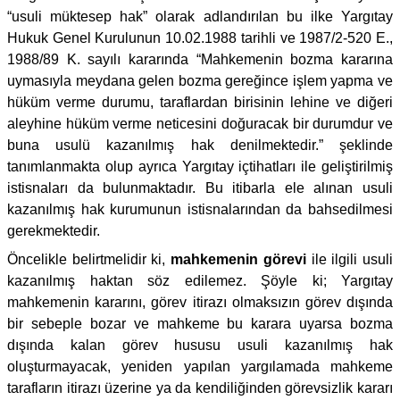
“usuli müktesep hak” olarak adlandırılan bu ilke Yargıtay
Hukuk Genel Kurulunun 10.02.1988 tarihli ve 1987/2-520 E.,
1988/89 K. sayılı kararında “Mahkemenin bozma kararına
uymasıyla meydana gelen bozma gereğince işlem yapma ve
hüküm verme durumu, taraflardan birisinin lehine ve diğeri
aleyhine hüküm verme neticesini doğuracak bir durumdur ve
buna usulü kazanılmış hak denilmektedir.” şeklinde
tanımlanmakta olup ayrıca Yargıtay içtihatları ile geliştirilmiş
istisnaları da bulunmaktadır. Bu itibarla ele alınan usuli
kazanılmış hak kurumunun istisnalarından da bahsedilmesi
gerekmektedir.
Öncelikle belirtmelidir ki,
mahkemenin görevi
ile ilgili usuli
kazanılmış haktan söz edilemez. Şöyle ki; Yargıtay
mahkemenin kararını, görev itirazı olmaksızın görev dışında
bir sebeple bozar ve mahkeme bu karara uyarsa bozma
dışında kalan görev hususu usuli kazanılmış hak
oluşturmayacak, yeniden yapılan yargılamada mahkeme
tarafların itirazı üzerine ya da kendiliğinden görevsizlik kararı