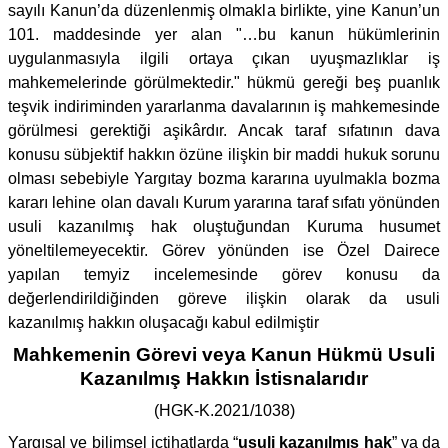
sayılı Kanun’da düzenlenmiş olmakla birlikte, yine Kanun’un
101. maddesinde yer alan "…bu kanun hükümlerinin
uygulanmasıyla ilgili ortaya çıkan uyuşmazlıklar iş
mahkemelerinde görülmektedir." hükmü gereği beş puanlık
teşvik indiriminden yararlanma davalarının iş mahkemesinde
görülmesi gerektiği aşikârdır. Ancak taraf sıfatının dava
konusu sübjektif hakkın özüne ilişkin bir maddi hukuk sorunu
olması sebebiyle Yargıtay bozma kararına uyulmakla bozma
kararı lehine olan davalı Kurum yararına taraf sıfatı yönünden
usuli kazanılmış hak oluştuğundan Kuruma husumet
yöneltilemeyecektir. Görev yönünden ise Özel Dairece
yapılan temyiz incelemesinde görev konusu da
değerlendirildiğinden göreve ilişkin olarak da usuli
kazanılmış hakkın oluşacağı kabul edilmiştir
Mahkemenin Görevi veya Kanun Hükmü Usuli
Kazanılmış Hakkın İstisnalarıdır
(HGK-K.2021/1038)
Yargısal ve bilimsel içtihatlarda “
usuli kazanılmış hak
” ya da