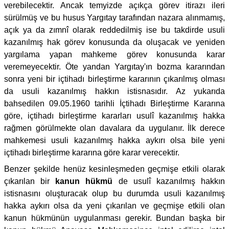
verebilecektir. Ancak temyizde açıkça görev itirazı ileri
sürülmüş ve bu husus Yargıtay tarafından nazara alınmamış,
açık ya da zımnî olarak reddedilmiş ise bu takdirde usuli
kazanılmış hak görev konusunda da oluşacak ve yeniden
yargılama yapan mahkeme görev konusunda karar
veremeyecektir. Öte yandan Yargıtay'ın bozma kararından
sonra yeni bir içtihadı birleştirme kararının çıkarılmış olması
da usuli kazanılmış hakkın istisnasıdır. Az yukarıda
bahsedilen 09.05.1960 tarihli İçtihadı Birleştirme Kararına
göre, içtihadı birleştirme kararları usulî kazanılmış hakka
rağmen görülmekte olan davalara da uygulanır. İlk derece
mahkemesi usuli kazanılmış hakka aykırı olsa bile yeni
içtihadı birleştirme kararına göre karar verecektir.
Benzer şekilde henüz kesinleşmeden geçmişe etkili olarak
çıkarılan bir
kanun hükmü
de usulî kazanılmış hakkın
istisnasını oluşturacak olup bu durumda usuli kazanılmış
hakka aykırı olsa da yeni çıkarılan ve geçmişe etkili olan
kanun hükmünün uygulanması gerekir. Bundan başka bir