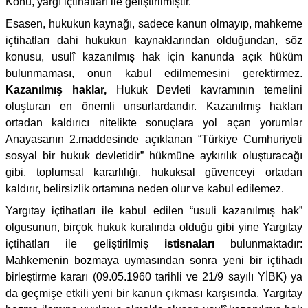
Konu, yargı içtihatları ile geliştirilmiştir.
Esasen, hukukun kaynağı, sadece kanun olmayıp, mahkeme
içtihatları dahi hukukun kaynaklarından olduğundan, söz
konusu, usulî kazanılmış hak için kanunda açık hüküm
bulunmaması, onun kabul edilmemesini gerektirmez.
Kazanılmış haklar,
Hukuk Devleti kavramının temelini
oluşturan en önemli unsurlardandır. Kazanılmış hakları
ortadan kaldırıcı nitelikte sonuçlara yol açan yorumlar
Anayasanın 2.maddesinde açıklanan “Türkiye Cumhuriyeti
sosyal bir hukuk devletidir” hükmüne aykırılık oluşturacağı
gibi, toplumsal kararlılığı, hukuksal güvenceyi ortadan
kaldırır, belirsizlik ortamına neden olur ve kabul edilemez.
Yargıtay içtihatları ile kabul edilen “usuli kazanılmış hak”
olgusunun, birçok hukuk kuralında olduğu gibi yine Yargıtay
içtihatları ile geliştirilmiş
istisnaları
bulunmaktadır:
Mahkemenin bozmaya uymasından sonra yeni bir içtihadı
birleştirme kararı (09.05.1960 tarihli ve 21/9 sayılı YİBK) ya
da geçmişe etkili yeni bir kanun çıkması karşısında, Yargıtay