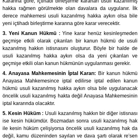
Kararına göre, içtihadı birleştirme kararları usuli kazanılmış
hakka rağmen görülmekte olan davalara da uygulanır. İlk
derece mahkemesi usuli kazanılmış hakka aykırı olsa bile
yeni içtihadı birleştirme kararına göre karar verecektir.
3. Yeni Kanun Hükmü :
Yine karar henüz kesinleşmeden
geçmişe etkili olarak çıkarılan bir kanun hükmü de usuli
kazanılmış hakkın istisnasını oluşturur. Böyle bir halde de
usuli kazanılmış hakka aykırı olsa da yeni çıkarılan ve
geçmişe etkili olan kanun hükmünün uygulanması gerekir.
4. Anayasa Mahkemesinin İptal Kararı:
Bir kanun hükmü
Anayasa Mahkemesince iptal edilirse iptal edilen kanun
hükmü usuli kazanılmış hakka aykırı olsa bile uygulanacak
öncelik usuli kazanılmış hakta değil Anayasa Mahkemesinin
iptal kararında olacaktır.
5. Kesin Hüküm :
Usuli kazanılmış hakkın bir diğer istisnası
ise kesin hükümdür. Bozmadan sonra usuli kazanılmış hak
ile kesin hüküm çelişiyorsa öncelik usuli kazanılmış hak da
değil, kamu düzeninden sayılan ve dava şartı olarak re'sen