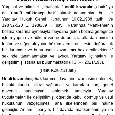
Yargısal ve bilimsel içtihatlarda “
usulü kazanılmış hak
” ya
da “
usulü müktesep hak
” olarak adlandırılan bu ilke
Yargıtay Hukuk Genel Kurulunun 10.02.1988 tarihli ve
1987/2-520 E. 1988/89 K. sayılı kararında “Mahkemenin
bozma kararına uymasıyla meydana gelen bozma gereğince
işlem yapma ve hüküm verme durumu, taraflardan birisinin
lehine ve diğeri aleyhine hüküm verme neticesini doğuracak
bir durumdur ve buna usulü kazanılmış hak denilmektedir.”
şeklinde tanımlanmakta ve ayrıca Yargıtay içtihatları ile
geliştirilmiş istisnaları bulunmaktadır (HGK-K.2021/193).
(HGK-K.2021/1398)
Usuli kazanılmış hak
kurumu, davaların uzamasını önlemek,
hukukî alanda istikrar sağlamak ve kararlara karşı genel
güvenin sarsılmasını önlemek amacıyla Yargıtay
uygulamaları ile geliştirilmiş, öğretide kabul görmüş ve usul
hukukunun vazgeçilmez, ana ilkelerinden biri hâline
gelmiştir. Anlam itibariyle, bir davada mahkemenin ya da