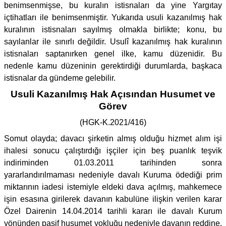
benimsenmişse, bu kuralın istisnaları da yine Yargıtay
içtihatları ile benimsenmiştir. Yukarıda usuli kazanılmış hak
kuralının istisnaları sayılmış olmakla birlikte; konu, bu
sayılanlar ile sınırlı değildir. Usulî kazanılmış hak kuralının
istisnaları saptanırken genel ilke, kamu düzenidir. Bu
nedenle kamu düzeninin gerektirdiği durumlarda, başkaca
istisnalar da gündeme gelebilir.
Usuli Kazanılmış Hak Açısından Husumet ve
Görev
(HGK-K.2021/416)
Somut olayda; davacı şirketin almış olduğu hizmet alım işi
ihalesi sonucu çalıştırdığı işçiler için beş puanlık teşvik
indiriminden 01.03.2011 tarihinden sonra
yararlandırılmaması nedeniyle davalı Kuruma ödediği prim
miktarının iadesi istemiyle eldeki dava açılmış, mahkemece
işin esasına girilerek davanın kabulüne ilişkin verilen karar
Özel Dairenin 14.04.2014 tarihli kararı ile davalı Kurum
yönünden pasif husumet yokluğu nedeniyle davanın reddine,