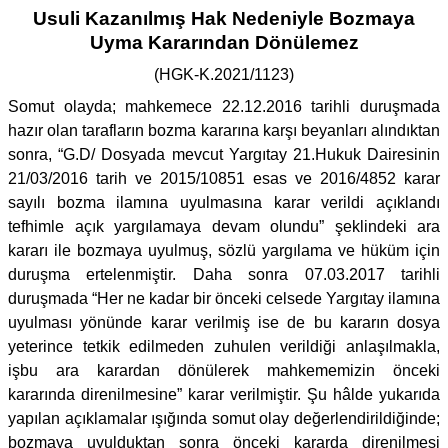
Usuli Kazanılmış Hak Nedeniyle Bozmaya
Uyma Kararından Dönülemez
(HGK-K.2021/1123)
Somut olayda; mahkemece 22.12.2016 tarihli duruşmada
hazır olan tarafların bozma kararına karşı beyanları alındıktan
sonra, “G.D/ Dosyada mevcut Yargıtay 21.Hukuk Dairesinin
21/03/2016 tarih ve 2015/10851 esas ve 2016/4852 karar
sayılı bozma ilamına uyulmasına karar verildi açıklandı
tefhimle açık yargılamaya devam olundu” şeklindeki ara
kararı ile bozmaya uyulmuş, sözlü yargılama ve hüküm için
duruşma ertelenmiştir. Daha sonra 07.03.2017 tarihli
duruşmada “Her ne kadar bir önceki celsede Yargıtay ilamına
uyulması yönünde karar verilmiş ise de bu kararın dosya
yeterince tetkik edilmeden zuhulen verildiği anlaşılmakla,
işbu ara karardan dönülerek mahkememizin önceki
kararında direnilmesine” karar verilmiştir. Şu hâlde yukarıda
yapılan açıklamalar ışığında somut olay değerlendirildiğinde;
bozmaya uyulduktan sonra önceki kararda direnilmesi