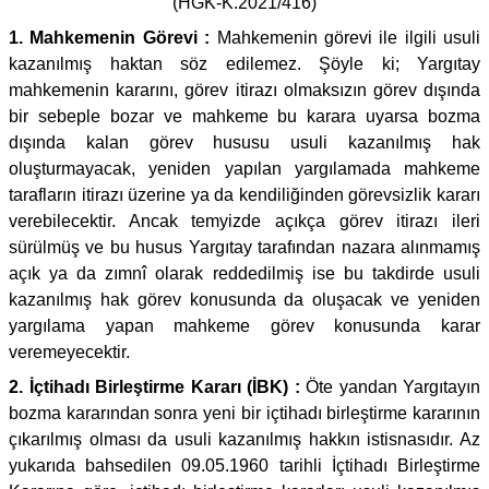
(HGK-K.2021/416)
1. Mahkemenin Görevi :
Mahkemenin görevi ile ilgili usuli
kazanılmış haktan söz edilemez. Şöyle ki; Yargıtay
mahkemenin kararını, görev itirazı olmaksızın görev dışında
bir sebeple bozar ve mahkeme bu karara uyarsa bozma
dışında kalan görev hususu usuli kazanılmış hak
oluşturmayacak, yeniden yapılan yargılamada mahkeme
tarafların itirazı üzerine ya da kendiliğinden görevsizlik kararı
verebilecektir. Ancak temyizde açıkça görev itirazı ileri
sürülmüş ve bu husus Yargıtay tarafından nazara alınmamış
açık ya da zımnî olarak reddedilmiş ise bu takdirde usuli
kazanılmış hak görev konusunda da oluşacak ve yeniden
yargılama yapan mahkeme görev konusunda karar
veremeyecektir.
2. İçtihadı Birleştirme Kararı (İBK) :
Öte yandan Yargıtayın
bozma kararından sonra yeni bir içtihadı birleştirme kararının
çıkarılmış olması da usuli kazanılmış hakkın istisnasıdır. Az
yukarıda bahsedilen 09.05.1960 tarihli İçtihadı Birleştirme