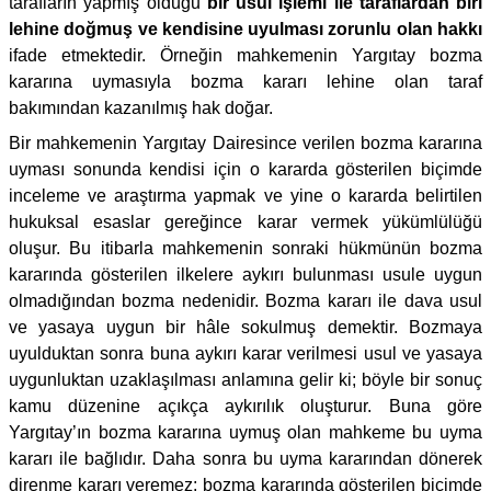
tarafların yapmış olduğu
bir usul işlemi ile taraflardan biri
lehine doğmuş ve kendisine uyulması zorunlu olan hakkı
ifade etmektedir. Örneğin mahkemenin Yargıtay bozma
kararına uymasıyla bozma kararı lehine olan taraf
bakımından kazanılmış hak doğar.
Bir mahkemenin Yargıtay Dairesince verilen bozma kararına
uyması sonunda kendisi için o kararda gösterilen biçimde
inceleme ve araştırma yapmak ve yine o kararda belirtilen
hukuksal esaslar gereğince karar vermek yükümlülüğü
oluşur. Bu itibarla mahkemenin sonraki hükmünün bozma
kararında gösterilen ilkelere aykırı bulunması usule uygun
olmadığından bozma nedenidir. Bozma kararı ile dava usul
ve yasaya uygun bir hâle sokulmuş demektir. Bozmaya
uyulduktan sonra buna aykırı karar verilmesi usul ve yasaya
uygunluktan uzaklaşılması anlamına gelir ki; böyle bir sonuç
kamu düzenine açıkça aykırılık oluşturur. Buna göre
Yargıtay’ın bozma kararına uymuş olan mahkeme bu uyma
kararı ile bağlıdır. Daha sonra bu uyma kararından dönerek
direnme kararı veremez; bozma kararında gösterilen biçimde