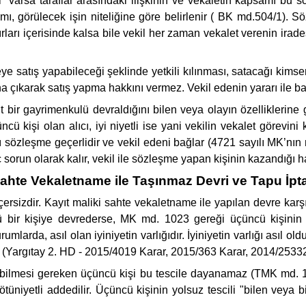
i” varsa taraflar arasındaki ilişkinin ve vekaletin kapsamı bu sö
, görülecek işin niteliğine göre belirlenir ( BK md.504/1). Söz
rları içerisinde kalsa bile vekil her zaman vekalet verenin irad
eye satış yapabileceği şeklinde yetkili kılınması, satacağı kimse
ına çıkarak satış yapma hakkını vermez. Vekil edenin yararı ile
t bir gayrimenkulü devraldığını bilen veya olayın özelliklerine 
ncü kişi olan alıcı, iyi niyetli ise yani vekilin vekalet görevi
 sözleşme geçerlidir ve vekil edeni bağlar (4721 sayılı MK’nın m
iç sorun olarak kalır, vekil ile sözleşme yapan kişinin kazandığı h
ahte Vekaletname ile Taşınmaz Devri ve Tapu İpta
rsizdir. Kayıt maliki sahte vekaletname ile yapılan devre karşı
bir kişiye devrederse, MK md. 1023 gereği üçüncü kişinin "iy
larda, asıl olan iyiniyetin varlığıdır. İyiniyetin varlığı asıl ol
(Yargıtay 2. HD - 2015/4019 Karar, 2015/363 Karar, 2014/25332
ya bilmesi gereken üçüncü kişi bu tescile dayanamaz (TMK md. 1
niyetli addedilir. Üçüncü kişinin yolsuz tescili "bilen veya b