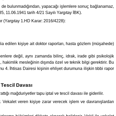
adesi de bulunmadığından, yapacağı işlemlere sonuç bağlanamaz,
35, 11.06.1941 tarih 4/21 Sayılı Yargıtay İBK).
ılır (Yargıtay 1.HD Karar: 2016/4228):
ddia edilen kişiye ait doktor raporları, hasta gözlem (müşahede)
denlere değil, aynı zamanda bilinç, idrak, irade gibi psikolojik
, hakimlik mesleğinin dışında özel ve teknik bilgi gerektirir. Bu
u 4. İhtisas Dairesi kişinin ehliyet durumuna ilişkin tıbbi rapor
 Tescil Davası
ığı mağduriyetler tapu iptal ve tescil davası ile giderilir.
. Vekalet veren kişiye zarar verecek işlem ve davranışlardan