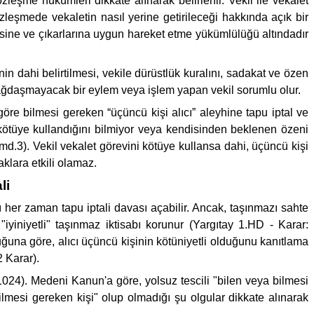
zleşme hükümleri dikkate alınarak belirlenir. Vekil ile vekalet
leşmede vekaletin nasıl yerine getirileceği hakkında açık bir
esine ve çıkarlarına uygun hareket etme yükümlülüğü altındadır
nin dahi belirtilmesi, vekile dürüstlük kuralını, sadakat ve özen
 bağdaşmayacak bir eylem veya işlem yapan vekil sorumlu olur.
göre bilmesi gereken “üçüncü kişi alıcı” aleyhine tapu iptal ve
ni kötüye kullandığını bilmiyor veya kendisinden beklenen özeni
d.3). Vekil vekalet görevini kötüye kullansa dahi, üçüncü kişi
aklara etkili olamaz.
li
 her zaman tapu iptali davası açabilir. Ancak, taşınmazı sahte
iniyetli" taşınmaz iktisabı korunur (Yargıtay 1.HD - Karar:
duğuna göre, alıcı üçüncü kişinin kötüniyetli olduğunu kanıtlama
 Karar).
024). Medeni Kanun'a göre, yolsuz tescili "bilen veya bilmesi
ilmesi gereken kişi" olup olmadığı şu olgular dikkate alınarak