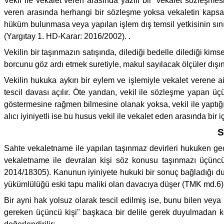
Vekil ile vekalet veren arasında yazılı bir “vekalet sözleşmes
veren arasında herhangi bir sözleşme yoksa vekaletin kapsamı
hüküm bulunmasa veya yapılan işlem dış temsil yetkisinin sını
(Yargıtay 1. HD-Karar: 2016/2002). .
Vekilin bir taşınmazın satışında, dilediği bedelle dilediği kims
borcunu göz ardı etmek suretiyle, makul sayılacak ölçüler dış
Vekilin hukuka aykırı bir eylem ve işlemiyle vekalet verene ai
tescil davası açılır. Öte yandan, vekil ile sözleşme yapan üçü
göstermesine rağmen bilmesine olanak yoksa, vekil ile yaptığı
alıcı iyiniyetli ise bu husus vekil ile vekalet eden arasında bir 
S
Sahte vekaletname ile yapılan taşınmaz devirleri hukuken geçe
vekaletname ile devralan kişi söz konusu taşınmazı üçüncü 
2014/18305). Kanunun iyiniyete hukuki bir sonuç bağladığı durum
yükümlülüğü eski tapu maliki olan davacıya düşer (TMK md.6) 
Bir ayni hak yolsuz olarak tescil edilmiş ise, bunu bilen ve
gereken üçüncü kişi" başkaca bir delile gerek duyulmadan kötü