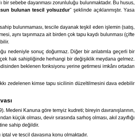
haklı bir sebebe dayanması zorunluluğu bulunmaktadır. Bu husus,
sun bulunan tescil yolsuzdur
" şeklinde açıklanmıştır. Yasa
ine sahip bulunmaması, tescile dayanak teşkil eden işlemin (satış,
lmesi, aynı taşınmaza ait birden çok tapu kaydı bulunması (çifte
ilir.
luğu nedeniyle sonuç doğurmaz. Diğer bir anlatımla geçerli bir
çek hak sahipliğinde herhangi bir değişiklik meydana gelmez.
endisinden beklenen fonksiyonu yerine getirmesi imkânı ortadan
akkı zedelenen kimse tapu sicilinin düzeltilmesini dava edebilir
avası
9). Medeni Kanuna göre temyiz kudreti; bireyin davranışlarının,
dan küçük olması, devir sırasında sarhoş olması, akıl zayıflığı
ine sahip değildir.
 iptal ve tescil davasına konu olmaktadır.