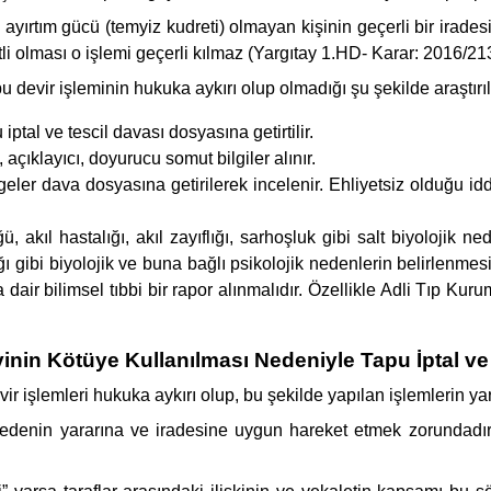
e, ayırtım gücü (temyiz kudreti) olmayan kişinin geçerli bir ir
etli olması o işlemi geçerli kılmaz (Yargıtay 1.HD- Karar: 2016/21
pu devir işleminin hukuka aykırı olup olmadığı şu şekilde araştır
iptal ve tescil davası dosyasına getirtilir.
, açıklayıcı, doyurucu somut bilgiler alınır.
elgeler dava dosyasına getirilerek incelenir. Ehliyetsiz olduğu i
 akıl hastalığı, akıl zayıflığı, sarhoşluk gibi salt biyolojik ne
ğı gibi biyolojik ve buna bağlı psikolojik nedenlerin belirlenmesi
air bilimsel tıbbi bir rapor alınmalıdır. Özellikle Adli Tıp Kurum
inin Kötüye Kullanılması Nedeniyle Tapu İptal ve
r işlemleri hukuka aykırı olup, bu şekilde yapılan işlemlerin yaratt
l edenin yararına ve iradesine uygun hareket etmek zorundadır