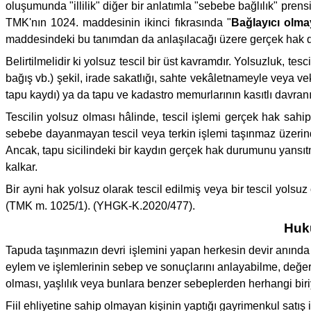
oluşumunda "illilik" diğer bir anlatımla "sebebe bağlılık" pre
TMK'nın 1024. maddesinin ikinci fıkrasında "
Bağlayıcı olm
maddesindeki bu tanımdan da anlaşılacağı üzere gerçek hak du
Belirtilmelidir ki yolsuz tescil bir üst kavramdır. Yolsuzluk, te
bağış vb.) şekil, irade sakatlığı, sahte vekâletnameyle veya ve
tapu kaydı) ya da tapu ve kadastro memurlarının kasıtlı davranı
Tescilin yolsuz olması hâlinde, tescil işlemi gerçek hak sahi
sebebe dayanmayan tescil veya terkin işlemi taşınmaz üzerin
Ancak, tapu sicilindeki bir kaydın gerçek hak durumunu yansıt
kalkar.
Bir ayni hak yolsuz olarak tescil edilmiş veya bir tescil yolsu
(TMK m. 1025/1). (YHGK-K.2020/477).
Huku
Tapuda taşınmazın devri işlemini yapan herkesin devir anında t
eylem ve işlemlerinin sebep ve sonuçlarını anlayabilme, değerl
olması, yaşlılık veya bunlara benzer sebeplerden herhangi biriy
Fiil ehliyetine sahip olmayan kişinin yaptığı gayrimenkul satış 