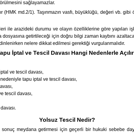
örülmesini sağlayamazlar.
lır (HMK md.2/1). Taşınmazın vasfı, büyüklüğü, değeri vb. gib
leri ile arazideki durumu ve olayın özelliklerine göre yapılan işl
ava dosyasına getirtileceği için doğru bilgi zaman kaybını azaltac
r dinlenirken nelere dikkat edilmesi gerektiği vurgulanmalıdır.
apu İptal ve Tescil Davası Hangi Nedenlerle Açılı
tal ve tescil davası,
 nedeniyle tapu iptal ve tescil davası,
avası,
 tescil davası,
 davası.
Yolsuz Tescil Nedir?
ve sonuç meydana getirmesi için geçerli bir hukuki sebebe day