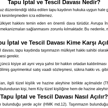
Tapu İptal ve Tescil Davası Nedir?
uz düzenlendiği iddia edilen tapu kaydının hukuka uygun hale get
ü kesinleşmeden icra edilemez.
 mülkiyet hakkını temin eden en önemli dava türüdür. Avrupa 
 mekanizmaları sağlanmasını zorunlu kılmaktadır. Bu nedenle, mülk
pu İptal ve Tescil Davası Kime Karşı Açıl
il davası, tapu kaydında taşınmazın mülkiyet hakkı sahibi olarak
esi gerekir.
 üçüncü kişiye ait ayni veya şahsi bir hakkın ortadan kaldırılmas
dilmiş gayrimenkul satış vaadi sözleşmesi, sükna hakkı vs. gibi 
, ilgili tüzel kişilik ve hazine aleyhine birlikte açılmalıdır (
nde bulunduran kişi, hem Köy tüzel kişiliğine hem de hazine aleyhi
Tapu İptal ve Tescil Davası Nasıl Açılır?
ın bulunduğu yerde açılır (HMK md.12). Taşınmazın bulunduğu