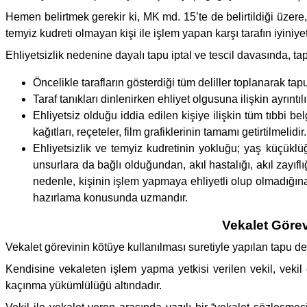
Hemen belirtmek gerekir ki, MK md. 15’te de belirtildiği üzer
temyiz kudreti olmayan kişi ile işlem yapan karşı tarafın iyiniy
Ehliyetsizlik nedenine dayalı tapu iptal ve tescil davasında, ta
Öncelikle tarafların gösterdiği tüm deliller toplanarak tapu 
Taraf tanıkları dinlenirken ehliyet olgusuna ilişkin ayrıntılı
Ehliyetsiz olduğu iddia edilen kişiye ilişkin tüm tıbbi b
kağıtları, reçeteler, film grafiklerinin tamamı getirtilmelidir.
Ehliyetsizlik ve temyiz kudretinin yokluğu; yaş küçüklüğü,
unsurlara da bağlı olduğundan, akıl hastalığı, akıl zayıflı
nedenle, kişinin işlem yapmaya ehliyetli olup olmadığına d
hazırlama konusunda uzmandır.
Vekalet Görev
Vekalet görevinin kötüye kullanılması suretiyle yapılan tapu devi
Kendisine vekaleten işlem yapma yetkisi verilen vekil, veki
kaçınma yükümlülüğü altındadır.