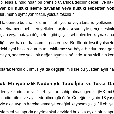
nsibi esas alındığından bu prensip uyarınca tescilin geçerli ve 
ayan bir hukuki işleme dayanan veya hukuki sebepten yok
rumuna uymayan tescil, yolsuz tescildir.
scil talebinde bulunan kişinin fiil ehliyetine veya tasarruf yetkis
kâletnamede belirtilen yetkilerin aşılması suretiyle gerçekleştiri
şları veya hataya düşmeleri gibi çeşitli sebeplerden kaynaklanab
pliğini ve hakkın kapsamını göstermez. Bu tür bir tescil yolsuz
deki ayni hakkın durumunu etkilemez ve böyle bir durumda ger
mayıp, sadece şekli bir değer taşıması hâlinde, tapu sicilinin k
z olarak terkin olunmuş ya da değiştirilmiş ise bu yüzden ayni h
ki Ehliyetsizlik Nedeniyle Tapu İptal ve Tescil D
emyiz kudretine ve fiil ehliyetine sahip olması gerekir (MK md.
endirebilme ve ayırt edebilme gücüdür. Örneğin; kişinin 18 yaşın
le akla uygun hareket etme yeteneğini kaybetmiş kişi fiil ehliyet
işlemleri ve tapuda gayrimenkul devirleri hukuka aykırı olup tapu