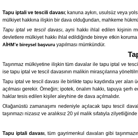
Tapu iptali ve tescili davası
; kanuna aykırı, usulsüz veya yols
mülkiyet hakkına ilişkin bir dava olduğundan, mahkeme hükm
Tapu iptal ve tescil davası
, ayni hakkı ihlal edilen kişinin
devletlere mülkiyet hakkı ihlal edildiğinde bireye etkin koruma
AİHM'e bireysel başvuru
yapılması mümkündür.
Ta
Taşınmaz mülkiyetine ilişkin tüm davalar ile tapu iptal ve tesc
ise tapu iptal ve tescil davasının malikin mirasçılarına yöneltilm
Tapu iptal ve tescil davası ile birlikte tapu kaydında yer alan
açılması gerekir. Örneğin; ipotek, önalım hakkı, tapuya şerh e
haklar tesis edilen kişiler aleyhine de dava açılmalıdır.
Olağanüstü zamanaşımı nedeniyle açılacak tapu tescil davaları
taşınmazı nizasız ve aralıksız 20 yıl malik sıfatıyla zilyetliği
Tapu iptali davası
, tüm gayrimenkul davaları gibi taşınmaz