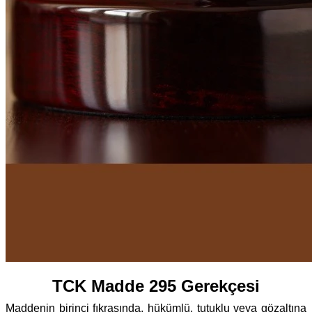
TCK Madde 295 Gerekçesi
Maddenin birinci fıkrasında, hükümlü, tutuklu veya gözaltına