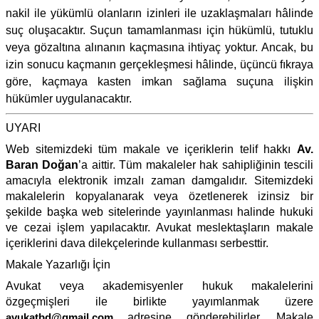
nakil ile yükümlü olanların izinleri ile uzaklaşmaları hâlinde
suç oluşacaktır. Suçun tamamlanması için hükümlü, tutuklu
veya gözaltına alınanın kaçmasına ihtiyaç yoktur. Ancak, bu
izin sonucu kaçmanın gerçekleşmesi hâlinde, üçüncü fıkraya
göre, kaçmaya kasten imkan sağlama suçuna ilişkin
hükümler uygulanacaktır.
UYARI
Web sitemizdeki tüm makale ve içeriklerin telif hakkı
Av.
Baran Doğan
’a aittir. Tüm makaleler hak sahipliğinin tescili
amacıyla elektronik imzalı zaman damgalıdır. Sitemizdeki
makalelerin kopyalanarak veya özetlenerek izinsiz bir
şekilde başka web sitelerinde yayınlanması halinde hukuki
ve cezai işlem yapılacaktır. Avukat meslektaşların makale
içeriklerini dava dilekçelerinde kullanması serbesttir.
Makale Yazarlığı İçin
Avukat veya akademisyenler hukuk makalelerini
özgeçmişleri ile birlikte yayımlanmak üzere
avukatbd@gmail.com
adresine gönderebilirler. Makale