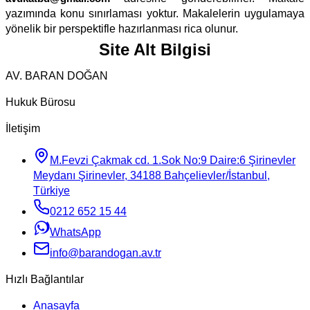
yazımında konu sınırlaması yoktur. Makalelerin uygulamaya
yönelik bir perspektifle hazırlanması rica olunur.
Site Alt Bilgisi
AV. BARAN DOĞAN
Hukuk Bürosu
İletişim
M.Fevzi Çakmak cd. 1.Sok No:9 Daire:6 Şirinevler
Meydanı Şirinevler, 34188 Bahçelievler/İstanbul,
Türkiye
0212 652 15 44
WhatsApp
info@barandogan.av.tr
Hızlı Bağlantılar
Anasayfa