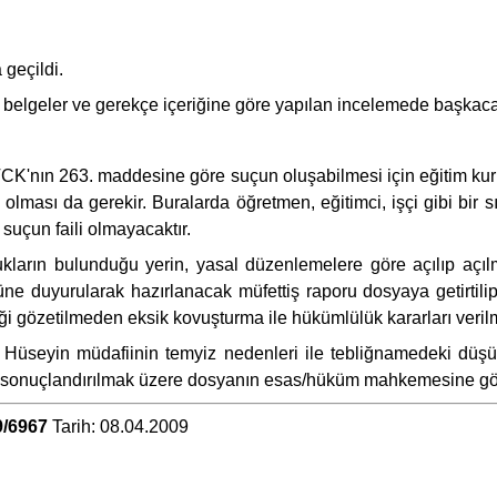
 geçildi.
 belgeler ve gerekçe içeriğine göre yapılan incelemede başkaca
K'nın 263. maddesine göre suçun oluşabilmesi için eğitim kurum
 olması da gerekir. Buralarda öğretmen, eğitimci, işçi gibi bir
 suçun faili olmayacaktır.
arın bulunduğu yerin, yasal düzenlemelere göre açılıp açılmadı
ne duyurularak hazırlanacak müfettiş raporu dosyaya getirtilip
ği gözetilmeden eksik kovuşturma ile hükümlülük kararları veril
ve Hüseyin müdafiinin temyiz nedenleri ile tebliğnamedek
nuçlandırılmak üzere dosyanın esas/hüküm mahkemesine gönderi
9/6967
Tarih: 08.04.2009