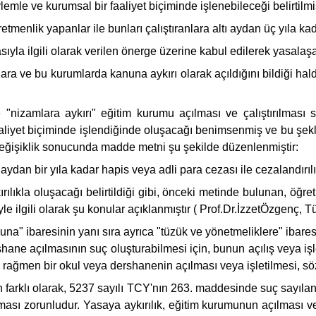
emle ve kurumsal bir faaliyet biçiminde işlenebileceği belirtilmiş
enlik yapanlar ile bunları çalıştıranlara altı aydan üç yıla kada
la ilgili olarak verilen önerge üzerine kabul edilerek yasalaşa
nlara ve bu kurumlarda kanuna aykırı olarak açıldığını bildiği ha
e "nizamlara aykırı" eğitim kurumu açılması ve çalıştırılması
 faaliyet biçiminde işlendiğinde oluşacağı benimsenmiş ve bu şe
değişiklik sonucunda madde metni şu şekilde düzenlenmiştir:
ydan bir yıla kadar hapis veya adli para cezası ile cezalandırılı
lıkla oluşacağı belirtildiği gibi, önceki metinde bulunan, öğret
le ilgili olarak şu konular açıklanmıştır ( Prof.Dr.İzzetÖzgenç, 
una" ibaresinin yanı sıra ayrıca "tüzük ve yönetmeliklere" ibare
ane açılmasının suç oluşturabilmesi için, bunun açılış veya işle
a rağmen bir okul veya dershanenin açılması veya işletilmesi, sö
arklı olarak, 5237 sayılı TCY'nın 263. maddesinde suç sayılan e
ası zorunludur. Yasaya aykırılık, eğitim kurumunun açılması ve