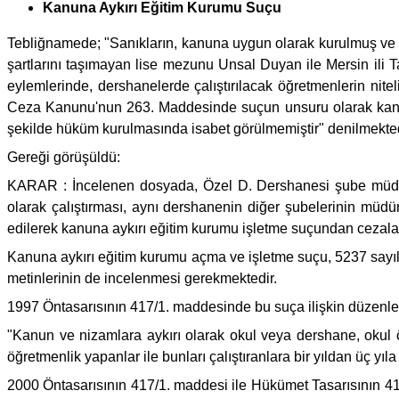
Kanuna Aykırı Eğitim Kurumu Suçu
Tebliğnamede; "Sanıkların, kanuna uygun olarak kurulmuş ve i
şartlarını taşımayan lise mezunu Unsal Duyan ile Mersin ili T
eylemlerinde, dershanelerde çalıştırılacak öğretmenlerin nite
Ceza Kanunu'nun 263. Maddesinde suçun unsuru olarak kanuna a
şekilde hüküm kurulmasında isabet görülmemiştir" denilmekted
Gereği görüşüldü:
KARAR : İncelenen dosyada, Özel D. Dershanesi şube müdürle
olarak çalıştırması, aynı dershanenin diğer şubelerinin müdür
edilerek kanuna aykırı eğitim kurumu işletme suçundan cezaland
Kanuna aykırı eğitim kurumu açma ve işletme suçu, 5237 sayıl
metinlerinin de incelenmesi gerekmektedir.
1997 Öntasarısının 417/1. maddesinde bu suça ilişkin düzenle
"Kanun ve nizamlara aykırı olarak okul veya dershane, okul ö
öğretmenlik yapanlar ile bunları çalıştıranlara bir yıldan üç yıla
2000 Öntasarısının 417/1. maddesi ile Hükümet Tasarısının