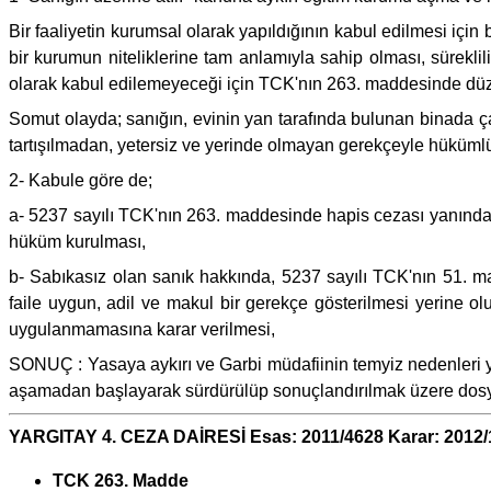
Bir faaliyetin kurumsal olarak yapıldığının kabul edilmesi için 
bir kurumun niteliklerine tam anlamıyla sahip olması, sürekli
olarak kabul edilemeyeceği için TCK'nın 263. maddesinde düz
Somut olayda; sanığın, evinin yan tarafında bulunan binada çay o
tartışılmadan, yetersiz ve yerinde olmayan gerekçeyle hükümlül
2- Kabule göre de;
a- 5237 sayılı TCK'nın 263. maddesinde hapis cezası yanında 
hüküm kurulması,
b- Sabıkasız olan sanık hakkında, 5237 sayılı TCK'nın 51. mad
faile uygun, adil ve makul bir gerekçe gösterilmesi yerine 
uygulanmamasına karar verilmesi,
SONUÇ : Yasaya aykırı ve Garbi müdafiinin temyiz nedenl
aşamadan başlayarak sürdürülüp sonuçlandırılmak üzere dosya
YARGITAY 4. CEZA DAİRESİ Esas: 2011/4628 Karar: 2012
TCK 263. Madde