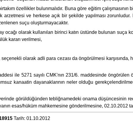
birtakım özellikler bulunmalıdır. Buna göre eğitim çalışmasının b
lik arzetmesi ve herkese açık bir şekilde yapılması zorunludur. 
enlenen suçu oluşturmayacaktır.
cağı olarak kullanılan birinci katın üstünde bulunan suça konu ye
ük kararı verilmesi,
seçenekli olarak adli para cezası da öngörülmesi karşısında, ha
desi ile 5271 sayılı CMK'nın 231/6. maddesinde öngörülen ölçüt
olumsuz kanaatin dayanaklarının neler olduğu gerekçelendirilme
eri yerinde görüldüğünden tebliğnamedeki onama düşüncesini
nın esas/hüküm mahkemesine gönderilmesine, 02.10.2012 tarihin
/18915
Tarih: 01.10.2012