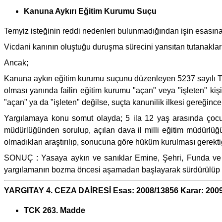
Kanuna Aykırı Eğitim Kurumu Suçu
Temyiz isteğinin reddi nedenleri bulunmadığından işin esasına
Vicdani kanının oluştuğu duruşma sürecini yansıtan tutanaklar
Ancak;
Kanuna aykırı eğitim kurumu suçunu düzenleyen 5237 sayılı TC
olması yanında failin eğitim kurumu "açan" veya "işleten" kişi
"açan" ya da "işleten" değilse, suçta kanunilik ilkesi gereğince
Yargılamaya konu somut olayda; 5 ila 12 yaş arasında çocukl
müdürlüğünden sorulup, açılan dava il milli eğitim müdürlüğü
olmadıkları araştırılıp, sonucuna göre hüküm kurulması gerekti
SONUÇ : Yasaya aykırı ve sanıklar Emine, Şehri, Funda 
yargılamanın bozma öncesi aşamadan başlayarak sürdürülüp so
YARGITAY 4. CEZA DAİRESİ Esas: 2008/13856 Karar: 200
TCK 263. Madde