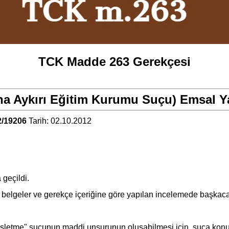
TCK Madde 263 Gerekçesi
a Aykırı Eğitim Kurumu Suçu) Emsal Yar
2/19206
Tarih: 02.10.2012
 geçildi.
 belgeler ve gerekçe içeriğine göre yapılan incelemede başkaca
işletme" suçunun maddi unsurunun oluşabilmesi için, suça konu e