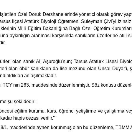
şletilen Özel Doruk Dershanelerinde yönetici olarak görev yap
arsus ilçesi Atatürk Biyoloji Öğretmeni Süleyman Çivi'yi izinsiz
liklerinin Milli Eğitim Bakanlığına Bağlı Özel Öğretim Kurumla
ykırılığın aranması karşısında sanıkların üzerlerine atılı suçt
ir.
ri olan sanık Ali Aşuroğlu'nun; Tarsus Atatürk Lisesi Biyoloj
leri olan öbür sanıkların da lise mezunu olan Ünsal Duyar'ı, şar
ırıldıkları anlaşılmaktadır.
ı TCY'nın 263. maddesinde düzenlenmiştir. Söz konusu düzenleme
me şu şekildedir :
ncesi eğitim kurumu, kurs, öğrenci yetiştirme ve çalıştırma v
 kadar hapis cezası verilir."
 418/1. maddesinde aynen korunmuş olan bu düzenleme, TBMM A