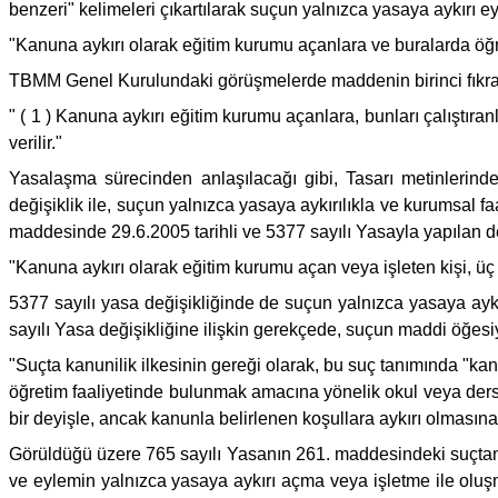
benzeri" kelimeleri çıkartılarak suçun yalnızca yasaya aykırı eyl
"Kanuna aykırı olarak eğitim kurumu açanlara ve buralarda öğretm
TBMM Genel Kurulundaki görüşmelerde maddenin birinci fıkrasıy
" ( 1 ) Kanuna aykırı eğitim kurumu açanlara, bunları çalıştıra
verilir."
Yasalaşma sürecinden anlaşılacağı gibi, Tasarı metinlerind
değişiklik ile, suçun yalnızca yasaya aykırılıkla ve kurumsal
maddesinde 29.6.2005 tarihli ve 5377 sayılı Yasayla yapılan 
"Kanuna aykırı olarak eğitim kurumu açan veya işleten kişi, üç a
5377 sayılı yasa değişikliğinde de suçun yalnızca yasaya aykırı
sayılı Yasa değişikliğine ilişkin gerekçede, suçun maddi öğesiy
"Suçta kanunilik ilkesinin gereği olarak, bu suç tanımında "kan
öğretim faaliyetinde bulunmak amacına yönelik okul veya dersh
bir deyişle, ancak kanunla belirlenen koşullara aykırı olmasın
Görüldüğü üzere 765 sayılı Yasanın 261. maddesindeki suçtan f
ve eylemin yalnızca yasaya aykırı açma veya işletme ile oluşm