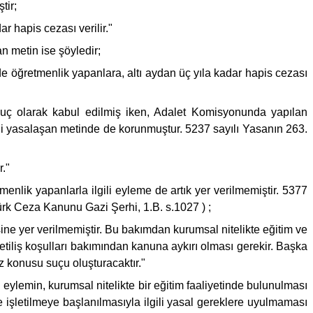
tir;
r hapis cezası verilir."
n metin ise şöyledir;
lde öğretmenlik yapanlara, altı aydan üç yıla kadar hapis cezası
 suç olarak kabul edilmiş iken, Adalet Komisyonunda yapılan
kli yasalaşan metinde de korunmuştur. 5237 sayılı Yasanın 263.
r."
menlik yapanlarla ilgili eyleme de artık yer verilmemiştir. 5377
Türk Ceza Kanunu Gazi Şerhi, 1.B. s.1027 ) ;
sine yer verilmemiştir. Bu bakımdan kurumsal nitelikte eğitim ve
tiliş koşulları bakımından kanuna aykırı olması gerekir. Başka
z konusu suçu oluşturacaktır."
ylemin, kurumsal nitelikte bir eğitim faaliyetinde bulunulması
 işletilmeye başlanılmasıyla ilgili yasal gereklere uyulmaması