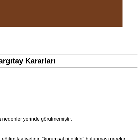
gıtay Kararları
 nedenler yerinde görülmemiştir.
ğitim faaliyetinin "kurumsal nitelikte" bulunması gerekir.