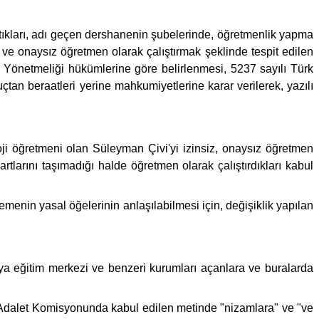
tıkları, adı geçen dershanenin şubelerinde, öğretmenlik yapma
 ve onaysız öğretmen olarak çalıştırmak şeklinde tespit edilen
rı Yönetmeliği hükümlerine göre belirlenmesi, 5237 sayılı Türk
an beraatleri yerine mahkumiyetlerine karar verilerek, yazılı
i öğretmeni olan Süleyman Çivi'yi izinsiz, onaysız öğretmen
tlarını taşımadığı halde öğretmen olarak çalıştırdıkları kabul
nin yasal öğelerinin anlaşılabilmesi için, değişiklik yapılan
eya eğitim merkezi ve benzeri kurumları açanlara ve buralarda
dalet Komisyonunda kabul edilen metinde "nizamlara" ve "ve