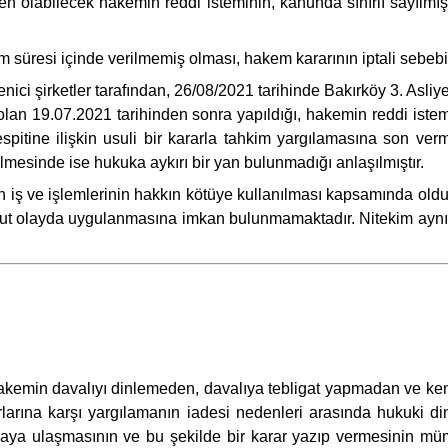
eden olabilecek hakemin reddi isteminin, kanunda sınırlı sayılm
 süresi içinde verilmemiş olması, hakem kararının iptali sebebid
ici şirketler tarafından, 26/08/2021 tarihinde Bakırköy 3. Asl
 olan 19.07.2021 tarihinden sonra yapıldığı, hakemin reddi iste
spitine ilişkin usuli bir kararla tahkim yargılamasına son verme
ilmesinde ise hukuka aykırı bir yan bulunmadığı anlaşılmıştır.
nın iş ve işlemlerinin hakkın kötüye kullanılması kapsamında o
t olayda uygulanmasına imkan bulunmamaktadır. Nitekim aynı ilk
in davalıyı dinlemeden, davalıya tebligat yapmadan ve kendisi
arlarına karşı yargılamanın iadesi nedenleri arasında hukuki
yaya ulaşmasının ve bu şekilde bir karar yazıp vermesinin müm