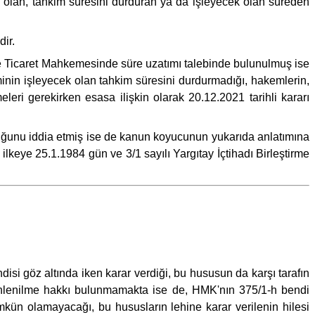
ış olan, tahkim süresini durduran ya da işleyecek olan süreden
ir.
iye Ticaret Mahkemesinde süre uzatımı talebinde bulunulmuş ise
minin işleyecek olan tahkim süresini durdurmadığı, hakemlerin,
leri gerekirken esasa ilişkin olarak 20.12.2021 tarihli kararı
lduğunu iddia etmiş ise de kanun koyucunun yukarıda anlatımına
eye 25.1.1984 gün ve 3/1 sayılı Yargıtay İçtihadı Birleştirme
 göz altında iken karar verdiği, bu hususun da karşı tarafın
 dinlenilme hakkı bulunmamakta ise de, HMK'nın 375/1-h bendi
kün olamayacağı, bu hususların lehine karar verilenin hilesi