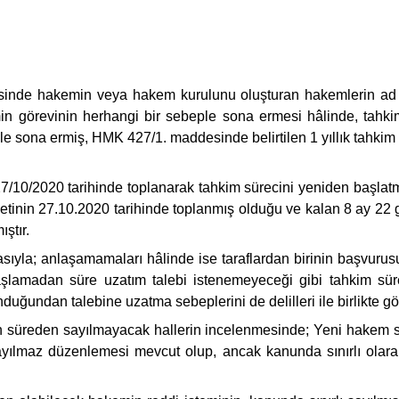
nde hakemin veya hakem kurulunu oluşturan hakemlerin ad ve
n görevinin herhangi bir sebeple sona ermesi hâlinde, tahkim
le sona ermiş, HMK 427/1. maddesinde belirtilen 1 yıllık tahkim süre
 27/10/2020 tarihinde toplanarak tahkim sürecini yeniden başlatmı
yetinin 27.10.2020 tarihinde toplanmış olduğu ve kalan 8 ay 22
ştır.
ıyla; anlaşamamaları hâlinde ise taraflardan birinin başvurus
aşlamadan süre uzatım talebi istenemeyeceği gibi tahkim süre
duğundan talebine uzatma sebeplerini de delilleri ile birlikte gö
an süreden sayılmayacak hallerin incelenmesinde; Yeni hakem s
yılmaz düzenlemesi mevcut olup, ancak kanunda sınırlı olarak