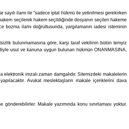
 sayılı ilamı ile “sadece iptal hükmü ile yetinilmesi gerekirken
 hakem seçilerek hakem seçildiğinde dosyanın seçilen hakeme
ce bozma ilamı doğrultusunda, yargılamanın iadesi isteminin
izlik bulunmamasına göre, karşı taraf vekilinin bütün temyiz
nın reddiyle usul ve kanuna uygun bulunan hükmün ONANMASINA,
ıyla elektronik imzalı zaman damgalıdır. Sitemizdeki makalelerin
pılacaktır. Avukat meslektaşların makale içeriklerini dava
e gönderebilirler. Makale yazımında konu sınırlaması yoktur.