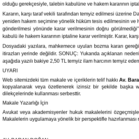
olduğu gerekçesiyle, talebin kabulüne ve hakem kararının iptali
Kararın, karşı taraf vekili tarafından temyiz edilmesi üzerine 
yeniden hakem seçimine yönelik hüküm tesis edilmesinin ve 
gönderilmesi yönünde karar verilmesinin doğru görülmediği”
kabulü ile hakem kararının iptaline karar verilmiştir. Karar, karş
Dosyadaki yazılara, mahkemece uyulan bozma kararı gereğince
itirazları yerinde değildir. SONUÇ: Yukarıda açıklanan nede
aşağıda yazılı bakiye 2,50 TL temyiz ilam harcının temyiz edend
UYARI
Web sitemizdeki tüm makale ve içeriklerin telif hakkı
Av. Bar
kopyalanarak veya özetlenerek izinsiz bir şekilde başka w
dilekçelerinde kullanması serbesttir.
Makale Yazarlığı İçin
Avukat veya akademisyenler hukuk makalelerini özgeçmişler
Makalelerin uygulamaya yönelik bir perspektifle hazırlanması r