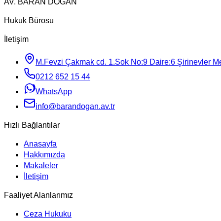
AV. BARAN DOĞAN
Hukuk Bürosu
İletişim
M.Fevzi Çakmak cd. 1.Sok No:9 Daire:6 Şirinevler Mey
0212 652 15 44
WhatsApp
info@barandogan.av.tr
Hızlı Bağlantılar
Anasayfa
Hakkımızda
Makaleler
İletişim
Faaliyet Alanlarımız
Ceza Hukuku