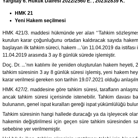
Yargıtay 6. Hukuk Dairesi 2022/2560 E. , 2023/2839 K.
HMK 21
Yeni Hakem seçilmesi
HMK 421/3. maddesi hükmünde yer alan ‘‘Tahkim sözleşmesi
kurulun karar çoğunluğunu ortadan kaldıracak sayıda hakemi
başlayan ilk tahkim süreci, hakem ...’ün 11.04.2019 da istifası i
11.04.2019 arasında 3 ay 8 günlük sürede işlemiştir.
Doç. Dr. ...’nın katılımı ile yeniden oluşturulan hakem heyeti,
tahkim süresinin 3 ay 8 günlük süresi işlemiş, yeni hakem he
karar verilmesi gereken son tarihin 19.07.2021 olduğu anlaşılmı
HMK 427/2. maddesine göre tahkim süresi, tarafların anlaşmas
ancak tahkim süresi içerisinde istenebilir. Tahkim davası b
bulunanın, genel ispat kuralları gereği ispat yükümlülüğü bulun
Tahkim süresinin hangi hallede duracağı ya da işleyecek ol
hakemin değiştirilmesi için geçen süre tahkim süresinden sa
sebebine yer verilmemiştir.