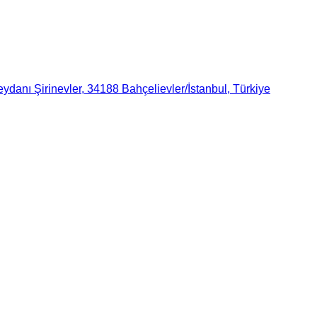
danı Şirinevler, 34188 Bahçelievler/İstanbul, Türkiye