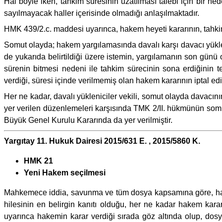
Hal böyle iken, tahkim süresinin uzatılması talebi için bir n
sayılmayacak haller içerisinde olmadığı anlaşılmaktadır.
HMK 439/2.c. maddesi uyarınca, hakem heyeti kararının, tahkim
Somut olayda; hakem yargılamasında davalı karşı davacı yüklen
de yukarıda belirtildiği üzere istemin, yargılamanın son günü
sürenin bitmesi nedeni ile tahkim sürecinin sona erdiğinin te
verdiği, süresi içinde verilmemiş olan hakem kararının iptal ed
Her ne kadar, davalı yükleniciler vekili, somut olayda davacı
yer verilen düzenlemeleri karşısında TMK 2/II. hükmünün somu
Büyük Genel Kurulu Kararında da yer verilmiştir.
Yargıtay 11. Hukuk Dairesi 2015/631 E. , 2015/5860 K.
HMK 21
Yeni Hakem seçilmesi
Mahkemece iddia, savunma ve tüm dosya kapsamına göre, hakem
hilesinin en belirgin kanıtı olduğu, her ne kadar hakem kar
uyarınca hakemin karar verdiği sırada göz altında olup, dos