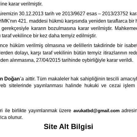
ne karar verilmiştir.
Dairemizin 30.12.2013 tarih ve 2013/9627 esas – 2013/23752 karar
HMK'nın 421. maddesi hükmü karşısında yeniden taraflarca bir
 gerekçesiyle kararın bozulmasına karar verilmiştir. Mahkeme
ı taraf vekilince bir kez daha temyiz edilmiştir.
 hüküm verilmiş olmasına ve delillerin takdirinde bir isabets
nlerden dolayı, karşı taraf vekilinin bütün temyiz itirazları
en alınmasına, 27/04/2015 tarihinde oybirliğiyle karar verildi.
an Doğan
’a aittir. Tüm makaleler hak sahipliğinin tescili amac
eb sitelerinde yayınlanması halinde hukuki ve cezai işlem ya
i ile birlikte yayımlanmak üzere
avukatbd@gmail.com
adresin
ica olunur.
Site Alt Bilgisi