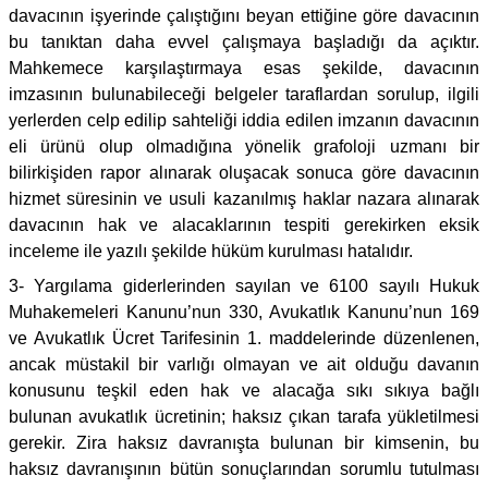
davacının işyerinde çalıştığını beyan ettiğine göre davacının
bu tanıktan daha evvel çalışmaya başladığı da açıktır.
Mahkemece karşılaştırmaya esas şekilde, davacının
imzasının bulunabileceği belgeler taraflardan sorulup, ilgili
yerlerden celp edilip sahteliği iddia edilen imzanın davacının
eli ürünü olup olmadığına yönelik grafoloji uzmanı bir
bilirkişiden rapor alınarak oluşacak sonuca göre davacının
hizmet süresinin ve usuli kazanılmış haklar nazara alınarak
davacının hak ve alacaklarının tespiti gerekirken eksik
inceleme ile yazılı şekilde hüküm kurulması hatalıdır.
3- Yargılama giderlerinden sayılan ve 6100 sayılı Hukuk
Muhakemeleri Kanunu’nun 330, Avukatlık Kanunu’nun 169
ve Avukatlık Ücret Tarifesinin 1. maddelerinde düzenlenen,
ancak müstakil bir varlığı olmayan ve ait olduğu davanın
konusunu teşkil eden hak ve alacağa sıkı sıkıya bağlı
bulunan avukatlık ücretinin; haksız çıkan tarafa yükletilmesi
gerekir. Zira haksız davranışta bulunan bir kimsenin, bu
haksız davranışının bütün sonuçlarından sorumlu tutulması