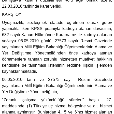
Danıştay'a kararın düzeltilmesi yolu açık olmak üzere,
22.03.2016 tarihinde karar verildi.
KARŞI OY :
Uyuşmazlık, sözleşmek statüde öğretmen olarak görev
yapmakta iken KPSS puanıyla kadroya atanan davacının,
632 sayılı Kanun Hükmünde Kararname ile kadroya atanan
ve/veya 06.05.2010 günlü, 27573 sayılı Resmi Gazetede
yayımlanan Milli Eğitim Bakanlığı Öğretmenlerinin Atama ve
Yer Değiştirme Yönetmeliğinden önce kadroya atanan
öğretmenlere tanınan zorunlu hizmetten muafiyet hakkının
kendisine de tanınması isteminin reddine ilişkin işlemden
kaynaklanmaktadır.
06.05.2010 tarih ve 27573 sayılı Resmi Gazetede
yayımlanan Millİ Eğitim Bakanlığı Öğretmenlerinin Atama ve
Yer Değiştirme Yönetmeliğinin;
"Zorunlu çalışma yükümlülüğü süreleri" başlıklı 27.
maddesinde; (1) Türkiye üç hizmet bölgesine ve altı hizmet
alanına ayrılmıştır. Bunlardan 4,, 5 ve 6'ncı hizmet alanları