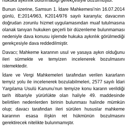
hukuka aykırılık bulunmadığı gerekçesiyle bozulmuştur.
Bunun üzerine, Samsun 1. İdare Mahkemesi'nin 16.07.2014
günlü, E:2014/963, K2014/976 sayılı kararıyla; davacının
doğrudan zorunlu hizmet uygulamasından muaf tutulmasına
olanak tanıyan hukuken geçerli bir düzenleme bulunmaması
nedeniyle dava konusu işlemde hukuka aykırılık görülmediği
gerekçesiyle dava reddedilmiştir.
Davacı; Mahkeme kararının usul ve yasaya aykırı olduğunu
ileri sürmekte ve temyizen incelenerek bozulmasını
istemektedir.
İdare ve Vergi Mahkemeleri tarafından verilen kararların
temyiz yolu ile incelenerek bozulabilmeleri, 2577 sayılı İdari
Yargılama Usulü Kanunu'nun temyize konu kararın verildiği
tarih itibariyle yürürlükte olan haliyle 49. maddesinde
belirtilen nedenlerden birinin bulunması halinde mümkün
olup; davacı tarafından ileri sürülen hususlar mahkeme
kararının esasa ilişkin ret hükmünün bozulmasını
gerektirecek nitelikte bulunmamıştır.