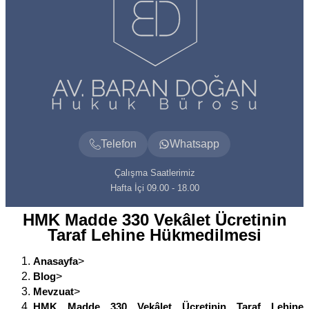
Telefon
Whatsapp
Çalışma Saatlerimiz
Hafta İçi 09.00 - 18.00
HMK Madde 330 Vekâlet Ücretinin
Taraf Lehine Hükmedilmesi
Anasayfa
>
Blog
>
Mevzuat
>
HMK Madde 330 Vekâlet Ücretinin Taraf Lehine