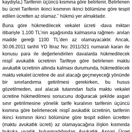
kaydıyla,) Tarifenin üçüncü kısmına göre belirlenir. Belirlenen
bu ücret Tarifenin ikinci kısmının ikinci bölümüne göre tespit
edilen ücretten az olamaz." hükmü yer almaktadır.
Buna göre hükmedilecek vekalet ücreti -dava miktarı
itibariyle 1.100 TL’nin aşağısında kalmasına rağmen- anılan
madde gereği 1100 TL’den az olamayacaktır. Ancak,
30.06.2011 tarihli YD İtiraz No: 2011/321 numaralı kararı ile
konusu para ile değerlendirilen davalarda hükmedilecek
nispî avukatlık ücretinin Tarifeye göre belirlenen maktu
avukatlık ücretinin altında kalması durumunda, hükmedilecek
maktu vekalet ücretine de asıl alacağı geçmeyeceği yönünde
bir sınırlandırma getirilmesi gerekirken, bu husus
gözetilmeden, asıl alacak tutarından fazla maktu vekalet
ücretine hükmedilmesi sonucunu doğuracak şekilde asgari
sınır getirilmesine yönelik tarife kuralının tarifenin üçüncü
kısmına göre belirlenecek nispî avukatlık ücretinin, tarifenin
ikinci kısmının ikinci bölümüne göre tespit edilen ücretten
(maktu avukatlık ücreti) az olamayacağına ilişkin kısmında
hukuka uyarlık bulunmadığından Avukatlık Asgari Ücret