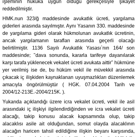
işleminin hukuka uygun olduğu gerekçesiyle şikayet
reddedilmiştir.
HMK.nun 323/ğ maddesinde avukatlık ücreti, yargılama
giderleri arasında sayılmıştır. Aynı Yasanın 330. maddesinde
de yargılama gideri olarak hükmolunan avukatlık ücretinin,
ancak yargılamanın tarafları arasında geçerli olacağı
belirtilmiştir. 1136 Sayılı Avukatlık Yasası`nın 164/ son
maddesinde; "dava sonunda, kararla tarifeye dayanılarak
karşı tarafa yüklenecek vekalet ücreti avukata aittir" hükmüne
yer verilmiş ise de, bu hüküm vekil ile müvekkil arasında
çıkacak iç ilişkiden kaynaklanan uyuşmazlıkları düzenlemek
amacıyla öngörülmüştür ( HGK. 07.04.2004 Tarih ve
2004/12-213E.-2004/215K. ).
Yukarıda açıklandığı üzere icra vekalet ücreti, vekil ile asil
arasındaki iç ilişkiyi ilgilendirdiğinden ve icra vekalet ücreti
alacağı, takip konusu alacak kapsamında olup, takip
alacaklısı asile ait olduğundan, somut olayda alacaklının
alacağın haricen tahsil edildiğine ilişkin beyanı karşısında,