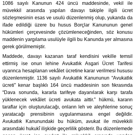
1086 sayılı Kanunun 424 üncü maddesinde, vekil ile
müvekkil arasında yapılan davayı takiple ilgili ücret
sözleşmesinin esas ve usulü düzenlenmiş olup, yukarıda da
ifade edildiği üzere bu husus Borçlar Kanununun genel
hükümleri çerçevesinde çözümleneceğinden, söz konusu
maddenin yargılama usulüyle ilgili bu Kanunda yer almasına
gerek görülmemiştir.
Maddede, davayı kazanan taraf kendisini vekille temsil
ettirmiş ise onun lehine Avukatlık Asgari Ücret Tarifesi
uyarınca hesaplanan vekâlet ücretine karar verilmesi hususu
düzenlenmiştir. 1136 sayılı Avukatlık Kanununun “Avukatlık
ücreti” kenar başlıklı 164 üncü maddesinin son fıkrasında
“Dava sonunda, kararla tarifeye dayanılarak karşı tarafa
yüklenecek vekâlet ücreti avukata aittir.” hükmü, kararın
taraflar için oluşturulacağı, onların leh ve aleyhlerine sonuç
yaratacağı prensibinin uygulanmasına engel değildir.
Avukatlık Kanunundaki bu hüküm, avukat ile müvekkili
arasındaki hukukî ilişkide geçerlilik gösterir. Bu düzenlemede