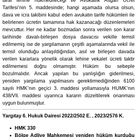
taraf lehine hükmedileceği ve Avukatlık Asgari Ücret
Tarifesi’nin 5. maddesinde; hangi aşamada olursa olsun,
dava ve icra takibini kabul eden avukatın tarife hükümleri ile
belirlenen ücretin tamamına hak kazanacağı düzenlemeleri
mevcuttur. Her ne kadar bozmadan sonra verilen son karar
tarihinde davalı-birleşen dosya davacısı vekille temsil
edilmemiş ise de yargılamanın çeşitli aşamalarında vekil ile
temsil olunduğu anlaşıldığından, asıl ve birleşen davada
verilen kararlara yönelik olarak lehine vekalet ücreti taktir
edilmemesi doğru olmamıştır. Hüküm bu sebeple
bozulmalıdır. Ancak yapılan bu yanlışlığın giderilmesi,
yeniden yargılama yapılmasını gerektirmediğinden 6100
sayılı HMK’nın geçici 3. maddesi yollamasıyla HUMK’nın
438/VII. maddesi uyarınca kararın düzeltilerek onanması
uygun bulunmuştur.
Yargıtay 6. Hukuk Dairesi 2022/2502 E. , 2023/2576 K.
HMK 330
Bölge Adliye Mahkemesi yeniden hüküm kurduğu