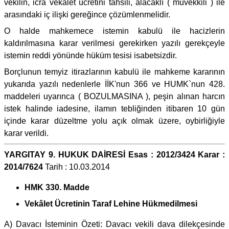
vekilin, icra vekalet ücretini tahsili, alacaklı ( müvekkili ) ile
arasındaki iç ilişki gereğince çözümlenmelidir.
O halde mahkemece istemin kabulü ile hacizlerin
kaldırılmasına karar verilmesi gerekirken yazılı gerekçeyle
istemin reddi yönünde hüküm tesisi isabetsizdir.
Borçlunun temyiz itirazlarının kabulü ile mahkeme kararının
yukarıda yazılı nedenlerle İİK'nun 366 ve HUMK`nun 428.
maddeleri uyarınca ( BOZULMASINA ), peşin alınan harcın
istek halinde iadesine, ilamın tebliğinden itibaren 10 gün
içinde karar düzeltme yolu açık olmak üzere, oybirliğiyle
karar verildi.
YARGITAY 9. HUKUK DAİRESİ Esas : 2012/3424 Karar :
2014/7624
Tarih : 10.03.2014
HMK 330. Madde
Vekâlet Ücretinin Taraf Lehine Hükmedilmesi
A) Davacı İsteminin Özeti: Davacı vekili dava dilekçesinde