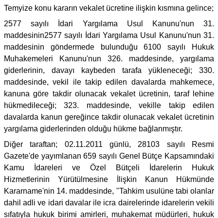
Temyize konu kararın vekalet ücretine ilişkin kısmına gelince;
2577 sayılı İdari Yargılama Usul Kanunu'nun 31.
maddesinin2577 sayılı İdari Yargılama Usul Kanunu'nun 31.
maddesinin göndermede bulunduğu 6100 sayılı Hukuk
Muhakemeleri Kanunu'nun 326. maddesinde, yargılama
giderlerinin, davayı kaybeden tarafa yükleneceği; 330.
maddesinde, vekil ile takip edilen davalarda mahkemece,
kanuna göre takdir olunacak vekalet ücretinin, taraf lehine
hükmedileceği; 323. maddesinde, vekille takip edilen
davalarda kanun gereğince takdir olunacak vekalet ücretinin
yargılama giderlerinden olduğu hükme bağlanmıştır.
Diğer taraftan; 02.11.2011 günlü, 28103 sayılı Resmi
Gazete'de yayımlanan 659 sayılı Genel Bütçe Kapsamındaki
Kamu İdareleri ve Özel Bütçeli İdarelerin Hukuk
Hizmetlerinin Yürütülmesine İlişkin Kanun Hükmünde
Kararname'nin 14. maddesinde, "Tahkim usulüne tabi olanlar
dahil adli ve idari davalar ile icra dairelerinde idarelerin vekili
sıfatıyla hukuk birimi amirleri, muhakemat müdürleri, hukuk