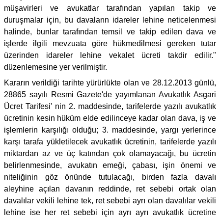
müşavirleri ve avukatlar tarafından yapılan takip ve
duruşmalar için, bu davaların idareler lehine neticelenmesi
halinde, bunlar tarafından temsil ve takip edilen dava ve
işlerde ilgili mevzuata göre hükmedilmesi gereken tutar
üzerinden idareler lehine vekalet ücreti takdir edilir."
düzenlemesine yer verilmiştir.
Kararın verildiği tarihte yürürlükte olan ve 28.12.2013 günlü,
28865 sayılı Resmi Gazete'de yayımlanan Avukatlık Asgari
Ücret Tarifesi' nin 2. maddesinde, tarifelerde yazılı avukatlık
ücretinin kesin hüküm elde edilinceye kadar olan dava, iş ve
işlemlerin karşılığı olduğu; 3. maddesinde, yargı yerlerince
karşı tarafa yükletilecek avukatlık ücretinin, tarifelerde yazılı
miktardan az ve üç katından çok olamayacağı, bu ücretin
belirlenmesinde, avukatın emeği, çabası, işin önemi ve
niteliğinin göz önünde tutulacağı, birden fazla davalı
aleyhine açılan davanın reddinde, ret sebebi ortak olan
davalılar vekili lehine tek, ret sebebi ayrı olan davalılar vekili
lehine ise her ret sebebi için ayrı ayrı avukatlık ücretine