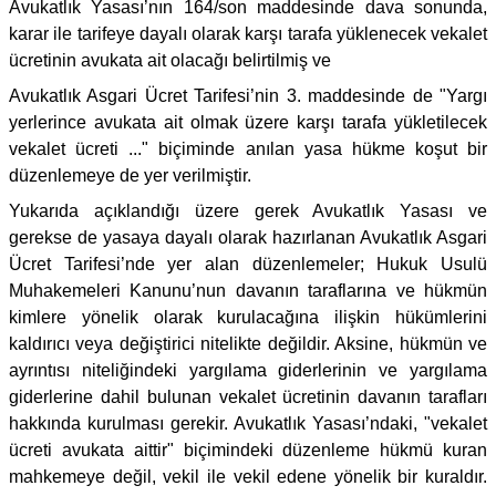
Avukatlık Yasası’nın 164/son maddesinde dava sonunda,
karar ile tarifeye dayalı olarak karşı tarafa yüklenecek vekalet
ücretinin avukata ait olacağı belirtilmiş ve
Avukatlık Asgari Ücret Tarifesi’nin 3. maddesinde de "Yargı
yerlerince avukata ait olmak üzere karşı tarafa yükletilecek
vekalet ücreti ..." biçiminde anılan yasa hükme koşut bir
düzenlemeye de yer verilmiştir.
Yukarıda açıklandığı üzere gerek Avukatlık Yasası ve
gerekse de yasaya dayalı olarak hazırlanan Avukatlık Asgari
Ücret Tarifesi’nde yer alan düzenlemeler; Hukuk Usulü
Muhakemeleri Kanunu’nun davanın taraflarına ve hükmün
kimlere yönelik olarak kurulacağına ilişkin hükümlerini
kaldırıcı veya değiştirici nitelikte değildir. Aksine, hükmün ve
ayrıntısı niteliğindeki yargılama giderlerinin ve yargılama
giderlerine dahil bulunan vekalet ücretinin davanın tarafları
hakkında kurulması gerekir. Avukatlık Yasası’ndaki, "vekalet
ücreti avukata aittir" biçimindeki düzenleme hükmü kuran
mahkemeye değil, vekil ile vekil edene yönelik bir kuraldır.