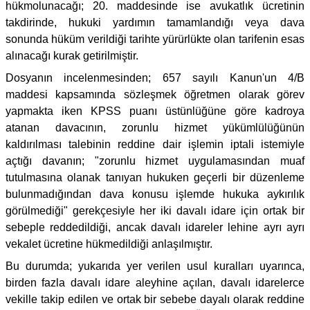
hükmolunacağı; 20. maddesinde ise avukatlık ücretinin
takdirinde, hukuki yardımın tamamlandığı veya dava
sonunda hüküm verildiği tarihte yürürlükte olan tarifenin esas
alınacağı kurak getirilmiştir.
Dosyanın incelenmesinden; 657 sayılı Kanun'un 4/B
maddesi kapsamında sözleşmek öğretmen olarak görev
yapmakta iken KPSS puanı üstünlüğüne göre kadroya
atanan davacının, zorunlu hizmet yükümlülüğünün
kaldırılması talebinin reddine dair işlemin iptali istemiyle
açtığı davanın; "zorunlu hizmet uygulamasından muaf
tutulmasına olanak tanıyan hukuken geçerli bir düzenleme
bulunmadığından dava konusu işlemde hukuka aykırılık
görülmediği" gerekçesiyle her iki davalı idare için ortak bir
sebeple reddedildiği, ancak davalı idareler lehine ayrı ayrı
vekalet ücretine hükmedildiği anlaşılmıştır.
Bu durumda; yukarıda yer verilen usul kuralları uyarınca,
birden fazla davalı idare aleyhine açılan, davalı idarelerce
vekille takip edilen ve ortak bir sebebe dayalı olarak reddine