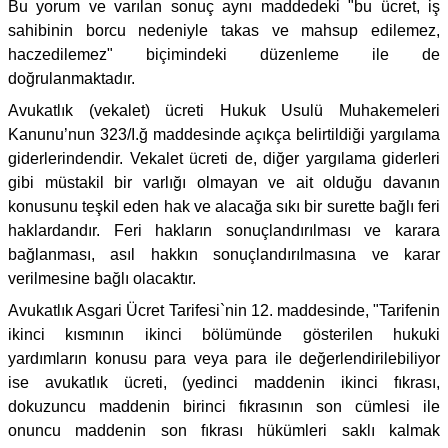
Bu yorum ve varılan sonuç aynı maddedeki "bu ücret, iş
sahibinin borcu nedeniyle takas ve mahsup edilemez,
haczedilemez" biçimindeki düzenleme ile de
doğrulanmaktadır.
Avukatlık (vekalet) ücreti Hukuk Usulü Muhakemeleri
Kanunu’nun 323/I.ğ maddesinde açıkça belirtildiği yargılama
giderlerindendir. Vekalet ücreti de, diğer yargılama giderleri
gibi müstakil bir varlığı olmayan ve ait olduğu davanın
konusunu teşkil eden hak ve alacağa sıkı bir surette bağlı feri
haklardandır. Feri hakların sonuçlandırılması ve karara
bağlanması, asıl hakkın sonuçlandırılmasına ve karar
verilmesine bağlı olacaktır.
Avukatlık Asgari Ücret Tarifesi`nin 12. maddesinde, "Tarifenin
ikinci kısmının ikinci bölümünde gösterilen hukuki
yardımların konusu para veya para ile değerlendirilebiliyor
ise avukatlık ücreti, (yedinci maddenin ikinci fıkrası,
dokuzuncu maddenin birinci fıkrasının son cümlesi ile
onuncu maddenin son fıkrası hükümleri saklı kalmak