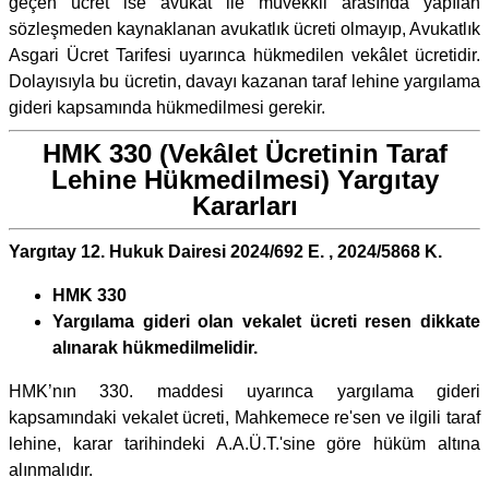
geçen ücret ise avukat ile müvekkil arasında yapılan
sözleşmeden kaynaklanan avukatlık ücreti olmayıp, Avukatlık
Asgari Ücret Tarifesi uyarınca hükmedilen vekâlet ücretidir.
Dolayısıyla bu ücretin, davayı kazanan taraf lehine yargılama
gideri kapsamında hükmedilmesi gerekir.
HMK 330 (Vekâlet Ücretinin Taraf
Lehine Hükmedilmesi) Yargıtay
Kararları
Yargıtay 12. Hukuk Dairesi 2024/692 E. , 2024/5868 K.
HMK 330
Yargılama gideri olan vekalet ücreti resen dikkate
alınarak hükmedilmelidir.
HMK’nın 330. maddesi uyarınca yargılama gideri
kapsamındaki vekalet ücreti, Mahkemece re'sen ve ilgili taraf
lehine, karar tarihindeki A.A.Ü.T.'sine göre hüküm altına
alınmalıdır.