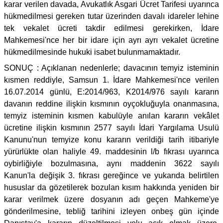
karar verilen davada, Avukatlık Asgari Ücret Tarifesi uyarınca
hükmedilmesi gereken tutar üzerinden davalı idareler lehine
tek vekalet ücreti takdir edilmesi gerekirken, İdare
Mahkemesi'nce her bir idare için ayrı ayrı vekalet ücretine
hükmedilmesinde hukuki isabet bulunmamaktadır.
SONUÇ : Açıklanan nedenlerle; davacının temyiz isteminin
kısmen reddiyle, Samsun 1. İdare Mahkemesi'nce verilen
16.07.2014 günlü, E:2014/963, K2014/976 sayılı kararın
davanın reddine ilişkin kısmının oyçokluğuyla onanmasına,
temyiz isteminin kısmen kabulüyle anılan kararın vekâlet
ücretine ilişkin kısmının 2577 sayılı İdari Yargılama Usulü
Kanunu'nun temyize konu kararın verildiği tarih itibariyle
yürürlükte olan haliyle 49. maddesinin l/b fıkrası uyarınca
oybirliğiyle bozulmasına, aynı maddenin 3622 sayılı
Kanun'la değişik 3. fıkrası gereğince ve yukarıda belirtilen
hususlar da gözetilerek bozulan kısım hakkında yeniden bir
karar verilmek üzere dosyanın adı geçen Mahkeme'ye
gönderilmesine, tebliğ tarihini izleyen onbeş gün içinde