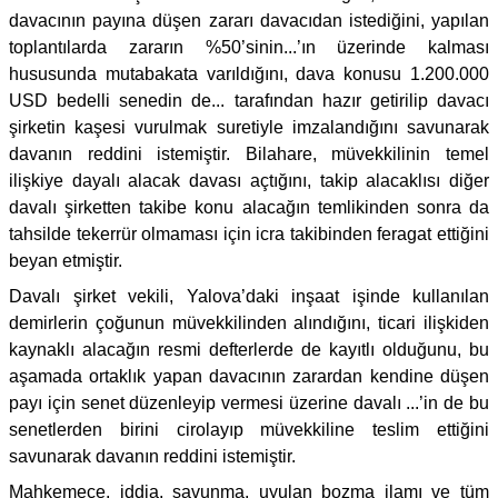
davacının payına düşen zararı davacıdan istediğini, yapılan
toplantılarda zararın %50’sinin...’ın üzerinde kalması
hususunda mutabakata varıldığını, dava konusu 1.200.000
USD bedelli senedin de... tarafından hazır getirilip davacı
şirketin kaşesi vurulmak suretiyle imzalandığını savunarak
davanın reddini istemiştir. Bilahare, müvekkilinin temel
ilişkiye dayalı alacak davası açtığını, takip alacaklısı diğer
davalı şirketten takibe konu alacağın temlikinden sonra da
tahsilde tekerrür olmaması için icra takibinden feragat ettiğini
beyan etmiştir.
Davalı şirket vekili, Yalova’daki inşaat işinde kullanılan
demirlerin çoğunun müvekkilinden alındığını, ticari ilişkiden
kaynaklı alacağın resmi defterlerde de kayıtlı olduğunu, bu
aşamada ortaklık yapan davacının zarardan kendine düşen
payı için senet düzenleyip vermesi üzerine davalı ...’in de bu
senetlerden birini cirolayıp müvekkiline teslim ettiğini
savunarak davanın reddini istemiştir.
Mahkemece, iddia, savunma, uyulan bozma ilamı ve tüm