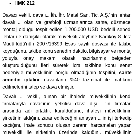
HMK 212
Davacı vekili, davalı... İth. İhr. Metal San. Tic. A.Ş.’nin lehtarı
davalı ... olan ve grafoloji uzmanlarınca sahte, düzmece,
montaj olduğu tespit edilen 1.200.000 USD bedelli senedi
lehtar ile danışıklı olarak müvekkili aleyhine Kadıköy 8. İcra
Müdürlüğü'nün 2007/16399 Esas sayılı dosyası ile takibe
koyduğunu, takibe konu senedin daktilo, bilgisayar ve montaj
yoluyla onay makamı olarak hazırlanmış belgeden
oluşturulduğunu ileri sürerek icra takibine konu senet
nedeniyle müvekkilinin borçlu olmadığının tespitini,
sahte
senedin iptalini
, davalıların %40 tazminat ile mahkum
edilmelerini talep ve dava etmiştir.
Davalı ... vekili, alınan bir ihalede müvekkilinin kendi
firmalarıyla davacının yetkilisi dava dışı ...’in firmaları
arasında adi ortaklık kurulduğunu, ihaleyi müvekkilinin
şirketinin aldığını, zarar edileceğini anlayan ...’in işi terkedip
kaçtığını, ihale sonucu oluşan zararın harcamaları yapan
müvekkili ile şirketinin üzerinde kaldığını, müvekkilinin