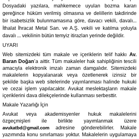
Dosyadaki yazılara, mahkemece uyulan bozma kararı
gereğince hüküm verilmiş olmasına ve delillerin takdirinde
bir isabetsizlik bulunmamasına göre, davacı vekili, davalı...
İthalat İhracat Metal San. ve A.Ş. vekili ve katılma yoluyla
davalı ... vekilinin bütün temyiz itirazları yerinde değildir.
UYARI
Web sitemizdeki tüm makale ve içeriklerin telif hakkı
Av.
Baran Doğan
’a aittir. Tüm makaleler hak sahipliğinin tescili
amacıyla elektronik imzalı zaman damgalıdır. Sitemizdeki
makalelerin kopyalanarak veya özetlenerek izinsiz bir
şekilde başka web sitelerinde yayınlanması halinde hukuki
ve cezai işlem yapılacaktır. Avukat meslektaşların makale
içeriklerini dava dilekçelerinde kullanması serbesttir.
Makale Yazarlığı İçin
Avukat veya akademisyenler hukuk makalelerini
özgeçmişleri ile birlikte yayımlanmak üzere
avukatbd@gmail.com
adresine gönderebilirler. Makale
yazımında konu sınırlaması yoktur. Makalelerin uygulamaya