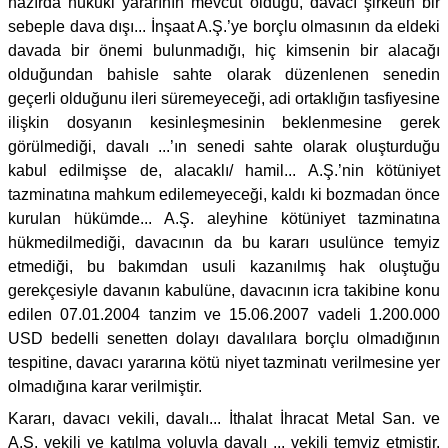
hazırda hukuki yararının mevcut olduğu, davacı şirketin bir
sebeple dava dışı... İnşaat A.Ş.’ye borçlu olmasının da eldeki
davada bir önemi bulunmadığı, hiç kimsenin bir alacağı
olduğundan bahisle sahte olarak düzenlenen senedin
geçerli olduğunu ileri süremeyeceği, adi ortaklığın tasfiyesine
ilişkin dosyanın kesinleşmesinin beklenmesine gerek
görülmediği, davalı ...’ın senedi sahte olarak oluşturduğu
kabul edilmişse de, alacaklı/ hamil... A.Ş.’nin kötüniyet
tazminatına mahkum edilemeyeceği, kaldı ki bozmadan önce
kurulan hükümde... A.Ş. aleyhine kötüniyet tazminatına
hükmedilmediği, davacının da bu kararı usulünce temyiz
etmediği, bu bakımdan usuli kazanılmış hak oluştuğu
gerekçesiyle davanın kabulüne, davacının icra takibine konu
edilen 07.01.2004 tanzim ve 15.06.2007 vadeli 1.200.000
USD bedelli senetten dolayı davalılara borçlu olmadığının
tespitine, davacı yararına kötü niyet tazminatı verilmesine yer
olmadığına karar verilmiştir.
Kararı, davacı vekili, davalı... İthalat İhracat Metal San. ve
A.Ş. vekili ve katılma yoluyla davalı ... vekili temyiz etmiştir.