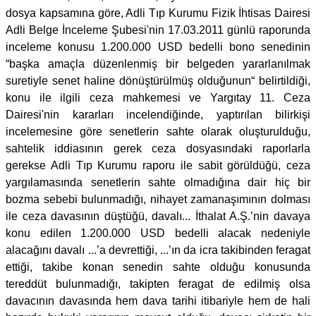
dosya kapsamına göre, Adli Tıp Kurumu Fizik İhtisas Dairesi
Adli Belge İnceleme Şubesi'nin 17.03.2011 günlü raporunda
inceleme konusu 1.200.000 USD bedelli bono senedinin
“başka amaçla düzenlenmiş bir belgeden yararlanılmak
suretiyle senet haline dönüştürülmüş olduğunun“ belirtildiği,
konu ile ilgili ceza mahkemesi ve Yargıtay 11. Ceza
Dairesi'nin kararları incelendiğinde, yaptırılan bilirkişi
incelemesine göre senetlerin sahte olarak oluşturulduğu,
sahtelik iddiasının gerek ceza dosyasındaki raporlarla
gerekse Adli Tıp Kurumu raporu ile sabit görüldüğü, ceza
yargılamasında senetlerin sahte olmadığına dair hiç bir
bozma sebebi bulunmadığı, nihayet zamanaşımının dolması
ile ceza davasının düştüğü, davalı... İthalat A.Ş.’nin davaya
konu edilen 1.200.000 USD bedelli alacak nedeniyle
alacağını davalı ...’a devrettiği, ...’ın da icra takibinden feragat
ettiği, takibe konan senedin sahte olduğu konusunda
tereddüt bulunmadığı, takipten feragat de edilmiş olsa
davacının davasında hem dava tarihi itibariyle hem de hali