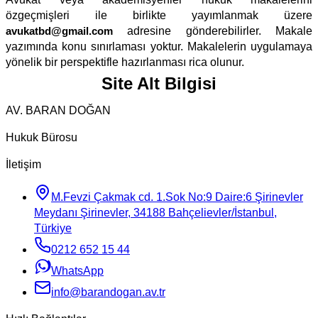
özgeçmişleri ile birlikte yayımlanmak üzere
avukatbd@gmail.com
adresine gönderebilirler. Makale
yazımında konu sınırlaması yoktur. Makalelerin uygulamaya
yönelik bir perspektifle hazırlanması rica olunur.
Site Alt Bilgisi
AV. BARAN DOĞAN
Hukuk Bürosu
İletişim
M.Fevzi Çakmak cd. 1.Sok No:9 Daire:6 Şirinevler
Meydanı Şirinevler, 34188 Bahçelievler/İstanbul,
Türkiye
0212 652 15 44
WhatsApp
info@barandogan.av.tr