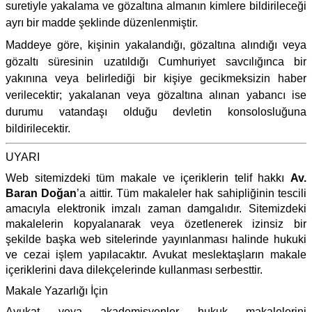
suretiyle yakalama ve gözaltına almanın kimlere bildirileceği
ayrı bir madde şeklinde düzenlenmiştir.
Maddeye göre, kişinin yakalandığı, gözaltına alındığı veya
gözaltı süresinin uzatıldığı Cumhuriyet savcılığınca bir
yakınına veya belirlediği bir kişiye gecikmeksizin haber
verilecektir; yakalanan veya gözaltına alınan yabancı ise
durumu vatandaşı olduğu devletin konsolosluğuna
bildirilecektir.
UYARI
Web sitemizdeki tüm makale ve içeriklerin telif hakkı
Av.
Baran Doğan
’a aittir. Tüm makaleler hak sahipliğinin tescili
amacıyla elektronik imzalı zaman damgalıdır. Sitemizdeki
makalelerin kopyalanarak veya özetlenerek izinsiz bir
şekilde başka web sitelerinde yayınlanması halinde hukuki
ve cezai işlem yapılacaktır. Avukat meslektaşların makale
içeriklerini dava dilekçelerinde kullanması serbesttir.
Makale Yazarlığı İçin
Avukat veya akademisyenler hukuk makalelerini