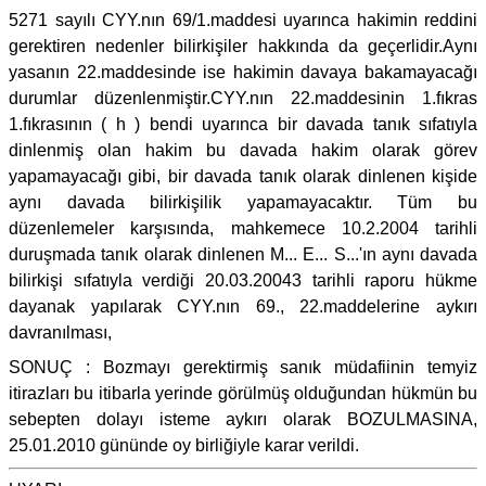
5271 sayılı CYY.nın 69/1.maddesi uyarınca hakimin reddini
gerektiren nedenler bilirkişiler hakkında da geçerlidir.Aynı
yasanın 22.maddesinde ise hakimin davaya bakamayacağı
durumlar düzenlenmiştir.CYY.nın 22.maddesinin 1.fıkras
1.fıkrasının ( h ) bendi uyarınca bir davada tanık sıfatıyla
dinlenmiş olan hakim bu davada hakim olarak görev
yapamayacağı gibi, bir davada tanık olarak dinlenen kişide
aynı davada bilirkişilik yapamayacaktır. Tüm bu
düzenlemeler karşısında, mahkemece 10.2.2004 tarihli
duruşmada tanık olarak dinlenen M... E... S...'ın aynı davada
bilirkişi sıfatıyla verdiği 20.03.20043 tarihli raporu hükme
dayanak yapılarak CYY.nın 69., 22.maddelerine aykırı
davranılması,
SONUÇ : Bozmayı gerektirmiş sanık müdafiinin temyiz
itirazları bu itibarla yerinde görülmüş olduğundan hükmün bu
sebepten dolayı isteme aykırı olarak BOZULMASINA,
25.01.2010 gününde oy birliğiyle karar verildi.