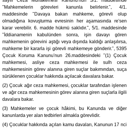
sayılı Ceza Muhakemesi Kanunu'nun 3/1. maddesinde
"Mahkemelerin görevleri kanunla belirlenir.", 4/1.
maddesinde "Davaya bakan mahkeme, görevli olup
olmadığına kovuşturma evresinin her aşamasında re'sen
karar verebilir. 6. madde hükmü saklıdır.", 5/1. maddesinde
"İddianamenin kabulünden sonra, işin davayı gören
mahkemenin görevini aştığı veya dışında kaldığı anlaşılırsa,
mahkeme bir kararla işi görevli mahkemeye gönderir.", 5395
Çocuk Koruma Kanunu'nun 26.maddesindeki "(1) Çocuk
mahkemesi, asliye ceza mahkemesi ile sulh ceza
mahkemesinin görev alanına giren suçlar bakımından, suça
sürüklenen çocuklar hakkında açılacak davalara bakar.
(2) Çocuk ağır ceza mahkemesi, çocuklar tarafından işlenen
ve ağır ceza mahkemesinin görev alanına giren suçlarla ilgili
davalara bakar.
(3) Mahkemeler ve çocuk hâkimi, bu Kanunda ve diğer
kanunlarda yer alan tedbirleri almakla görevlidir.
(4) Çocuklar hakkında açılan kamu davaları, Kanunun 17 nci