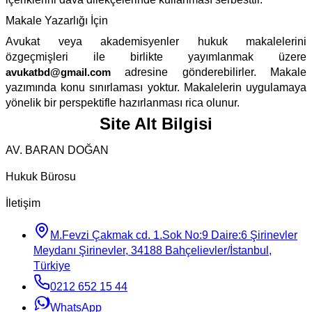
Makale Yazarlığı İçin
Avukat veya akademisyenler hukuk makalelerini
özgeçmişleri ile birlikte yayımlanmak üzere
avukatbd@gmail.com
adresine gönderebilirler. Makale
yazımında konu sınırlaması yoktur. Makalelerin uygulamaya
yönelik bir perspektifle hazırlanması rica olunur.
Site Alt Bilgisi
AV. BARAN DOĞAN
Hukuk Bürosu
İletişim
M.Fevzi Çakmak cd. 1.Sok No:9 Daire:6 Şirinevler
Meydanı Şirinevler, 34188 Bahçelievler/İstanbul,
Türkiye
0212 652 15 44
WhatsApp