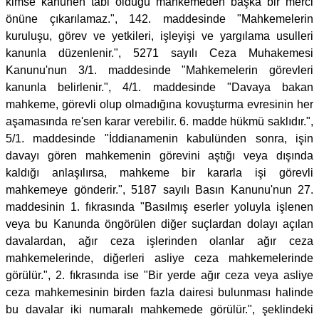
kimse kanunen tâbi olduğu mahkemeden başka bir merci
önüne çıkarılamaz.", 142. maddesinde "Mahkemelerin
kuruluşu, görev ve yetkileri, işleyişi ve yargılama usulleri
kanunla düzenlenir.", 5271 sayılı Ceza Muhakemesi
Kanunu'nun 3/1. maddesinde "Mahkemelerin görevleri
kanunla belirlenir.", 4/1. maddesinde "Davaya bakan
mahkeme, görevli olup olmadığına kovuşturma evresinin her
aşamasında re'sen karar verebilir. 6. madde hükmü saklıdır.",
5/1. maddesinde "İddianamenin kabulünden sonra, işin
davayı gören mahkemenin görevini aştığı veya dışında
kaldığı anlaşılırsa, mahkeme bir kararla işi görevli
mahkemeye gönderir.", 5187 sayılı Basın Kanunu'nun 27.
maddesinin 1. fıkrasında "Basılmış eserler yoluyla işlenen
veya bu Kanunda öngörülen diğer suçlardan dolayı açılan
davalardan, ağır ceza işlerinden olanlar ağır ceza
mahkemelerinde, diğerleri asliye ceza mahkemelerinde
görülür.", 2. fıkrasında ise "Bir yerde ağır ceza veya asliye
ceza mahkemesinin birden fazla dairesi bulunması halinde
bu davalar iki numaralı mahkemede görülür.", şeklindeki