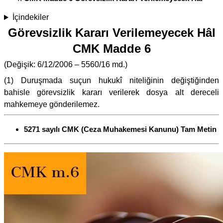
İçindekiler
Görevsizlik Kararı Verilemeyecek Hâl
CMK Madde 6
(Değişik: 6/12/2006 – 5560/16 md.)
(1) Duruşmada suçun hukukî niteliğinin değiştiğinden
bahisle görevsizlik kararı verilerek dosya alt dereceli
mahkemeye gönderilemez.
5271 sayılı CMK (Ceza Muhakemesi Kanunu) Tam Metin