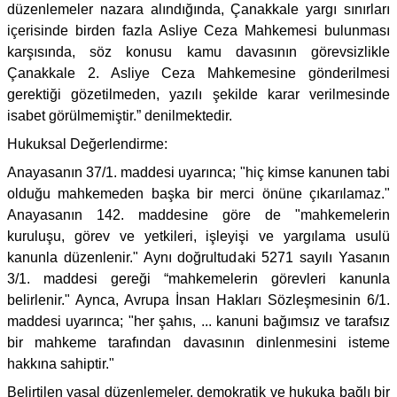
düzenlemeler nazara alındığında, Çanakkale yargı sınırları
içerisinde birden fazla Asliye Ceza Mahkemesi bulunması
karşısında, söz konusu kamu davasının görevsizlikle
Çanakkale 2. Asliye Ceza Mahkemesine gönderilmesi
gerektiği gözetilmeden, yazılı şekilde karar verilmesinde
isabet görülmemiştir.” denilmektedir.
Hukuksal Değerlendirme:
Anayasanın 37/1. maddesi uyarınca; "hiç kimse kanunen tabi
olduğu mahkemeden başka bir merci önüne çıkarılamaz."
Anayasanın 142. maddesine göre de "mahkemelerin
kuruluşu, görev ve yetkileri, işleyişi ve yargılama usulü
kanunla düzenlenir." Aynı doğrultudaki 5271 sayılı Yasanın
3/1. maddesi gereği “mahkemelerin görevleri kanunla
belirlenir." Aynca, Avrupa İnsan Hakları Sözleşmesinin 6/1.
maddesi uyarınca; "her şahıs, ... kanuni bağımsız ve tarafsız
bir mahkeme tarafından davasının dinlenmesini isteme
hakkına sahiptir."
Belirtilen yasal düzenlemeler, demokratik ve hukuka bağlı bir