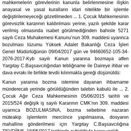
mahkemelerin görevlerinin kanunla belirlenmesine ilişkin
anayasal ve yasal kuralların idari nitelikte bir işlemle
değiştirilemeyeceği gözetilmeden ... 1. Çocuk Mahkemesinin
görevsizlik kararının kaldırılması yerine, yazılı şekilde karar
verilmiş olmasında isabet görülmediğinden bahisle 5271
sayılı Ceza Muhakemesi Kanunu’nun 309. maddesi uyarınca
bozulması lüzumu Yüksek Adalet Bakanlığı Ceza İşleri
Genel Müdürlüğünün 09/04/2017 gün ve 94660652-105-34-
2076-2017-Kyb sayılı Kanun yararına bozmaya atfen
Yargıtay C.Başsavcılığından tebliğname ile Daireye ihbar ve
dava evrakı ile birlikte tevdii kılınmakla gereği düşünüldü:
Kanun yararına bozma istemine dayanan ihbarname
münderecatı yerinde görüldüğünden talebin kabulü ile ... 2.
Çocuk Ağır Ceza Mahkemesinin 05/06/2015 tarihli ve
2015/524 değişik iş sayılı Kararının CMK'nın 309. maddesi
uyarınca BOZULMASINA, bozma sebebine nazaran
müteakip işlemlerin merciince yapılmasına, dosyanın
mahalline gönderilmesi için Yargıtay C.Başsavcılığına