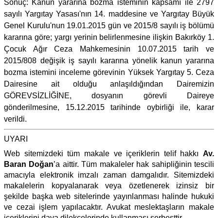
Sonuç: Kanun yararına bozma isteminin kapsamı ile 2797
sayılı Yargıtay Yasası'nın 14. maddesine ve Yargıtay Büyük
Genel Kurulu'nun 19.01.2015 gün ve 2015/8 sayılı iş bölümü
kararına göre; yargı yerinin belirlenmesine ilişkin Bakırköy 1.
Çocuk Ağır Ceza Mahkemesinin 10.07.2015 tarih ve
2015/808 değişik iş sayılı kararına yönelik kanun yararına
bozma istemini inceleme görevinin Yüksek Yargıtay 5. Ceza
Dairesine ait olduğu anlaşıldığından Dairemizin
GÖREVSİZLİĞİNE, dosyanın görevli Daireye
gönderilmesine, 15.12.2015 tarihinde oybirliği ile, karar
verildi.
UYARI
Web sitemizdeki tüm makale ve içeriklerin telif hakkı
Av.
Baran Doğan
’a aittir. Tüm makaleler hak sahipliğinin tescili
amacıyla elektronik imzalı zaman damgalıdır. Sitemizdeki
makalelerin kopyalanarak veya özetlenerek izinsiz bir
şekilde başka web sitelerinde yayınlanması halinde hukuki
ve cezai işlem yapılacaktır. Avukat meslektaşların makale
içeriklerini dava dilekçelerinde kullanması serbesttir.