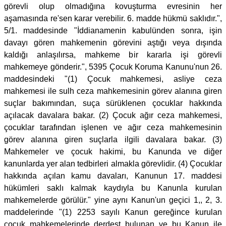
görevli olup olmadığına kovuşturma evresinin her
aşamasında re'sen karar verebilir. 6. madde hükmü saklıdır.",
5/1. maddesinde "İddianamenin kabulünden sonra, işin
davayı gören mahkemenin görevini aştığı veya dışında
kaldığı anlaşılırsa, mahkeme bir kararla işi görevli
mahkemeye gönderir.", 5395 Çocuk Koruma Kanunu'nun 26.
maddesindeki "(1) Çocuk mahkemesi, asliye ceza
mahkemesi ile sulh ceza mahkemesinin görev alanına giren
suçlar bakımından, suça sürüklenen çocuklar hakkında
açılacak davalara bakar. (2) Çocuk ağır ceza mahkemesi,
çocuklar tarafından işlenen ve ağır ceza mahkemesinin
görev alanına giren suçlarla ilgili davalara bakar. (3)
Mahkemeler ve çocuk hakimi, bu Kanunda ve diğer
kanunlarda yer alan tedbirleri almakla görevlidir. (4) Çocuklar
hakkında açılan kamu davaları, Kanunun 17. maddesi
hükümleri saklı kalmak kaydıyla bu Kanunla kurulan
mahkemelerde görülür." yine aynı Kanun'un geçici 1,, 2, 3.
maddelerinde "(1) 2253 sayılı Kanun gereğince kurulan
çocuk mahkemelerinde derdest bulunan ve bu Kanun ile