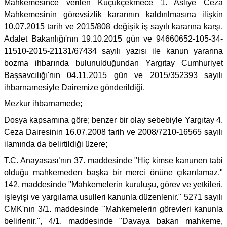
Mahkemesince verilen Küçükçekmece 1. Asliye Ceza
Mahkemesinin görevsizlik kararının kaldırılmasına ilişkin
10.07.2015 tarih ve 2015/808 değişik iş sayılı kararına karşı,
Adalet Bakanlığı'nın 19.10.2015 gün ve 94660652-105-34-
11510-2015-21131/67434 sayılı yazısı ile kanun yararına
bozma ihbarında bulunulduğundan Yargıtay Cumhuriyet
Başsavcılığı'nın 04.11.2015 gün ve 2015/352393 sayılı
ihbarnamesiyle Dairemize gönderildiği,
Mezkur ihbarnamede;
Dosya kapsamına göre; benzer bir olay sebebiyle Yargıtay 4.
Ceza Dairesinin 16.07.2008 tarih ve 2008/7210-16565 sayılı
ilamında da belirtildiği üzere;
T.C. Anayasası’nın 37. maddesinde "Hiç kimse kanunen tabi
olduğu mahkemeden başka bir merci önüne çıkarılamaz."
142. maddesinde "Mahkemelerin kuruluşu, görev ve yetkileri,
işleyişi ve yargılama usulleri kanunla düzenlenir." 5271 sayılı
CMK'nın 3/1. maddesinde "Mahkemelerin görevleri kanunla
belirlenir.", 4/1. maddesinde "Davaya bakan mahkeme,