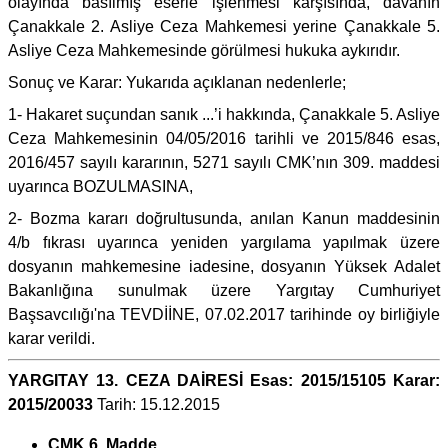
olayında basılmış eserle işlenmesi karşısında, davanın
Çanakkale 2. Asliye Ceza Mahkemesi yerine Çanakkale 5.
Asliye Ceza Mahkemesinde görülmesi hukuka aykırıdır.
Sonuç ve Karar: Yukarıda açıklanan nedenlerle;
1- Hakaret suçundan sanık ...’i hakkında, Çanakkale 5. Asliye
Ceza Mahkemesinin 04/05/2016 tarihli ve 2015/846 esas,
2016/457 sayılı kararının, 5271 sayılı CMK’nın 309. maddesi
uyarınca BOZULMASINA,
2- Bozma kararı doğrultusunda, anılan Kanun maddesinin
4/b fıkrası uyarınca yeniden yargılama yapılmak üzere
dosyanın mahkemesine iadesine, dosyanın Yüksek Adalet
Bakanlığına sunulmak üzere Yargıtay Cumhuriyet
Başsavcılığı'na TEVDİİNE, 07.02.2017 tarihinde oy birliğiyle
karar verildi.
YARGITAY 13. CEZA DAİRESİ Esas: 2015/15105 Karar:
2015/20033
Tarih: 15.12.2015
CMK 6. Madde