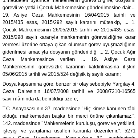
3.maddeleri uyarınca mahkemenin görevsizliğine, dosyanın
görevli ve yetkili Çocuk Mahkemesine gönderilmesine dair ...
19. Asliye Ceza Mahkemesinin 16/04/2015 tarihli ve
2015/435 esas, 2015/292 sayılı kararını müteakip, ... 1.
Çocuk Mahkemesinin 26/05/2015 tarihli ve 2015/435 esas,
2015/298 sayılı kararıyla mahkemenin görevsizliğine karar
vermesi üzerine ortaya çıkan olumsuz görev uyuşmazlığının
giderilmesi amacıyla dosyanın gönderildiği ... 2. Çocuk Ağır
Ceza Mahkemesince verilen ... 19. Asliye Ceza
Mahkemesinin görevsizlik kararının kaldırılmasına ilişkin
05/06/2015 tarihli ve 2015/524 değişik iş sayılı kararın;
Dosya kapsamına göre, benzer bir olay sebebiyle Yargıtay 4.
Ceza Dairesinin 16/07/2008 tarihli ve 2008/7210-16565
sayılı ilâmında da belirtildiği üzere;
T.C. Anayasası’nın 37. maddesinde "Hiç kimse kanunen tâbi
olduğu mahkemeden başka bir merci önüne çıkarılamaz.",
142. maddesinde "Mahkemelerin kuruluşu, görev ve yetkileri,
işleyişi ve yargılama usulleri kanunla düzenlenir.", 5271