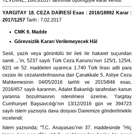
TEVDİİNE, 18/05/2017 tarihinde oybirliğiyle karar verildi.
YARGITAY 18. CEZA DAİRESİ Esas : 2016/18992 Karar :
2017/1257
Tarih : 7.02.2017
CMK 6. Madde
Görevsizlik Kararı Verilemeyecek Hâl
Sesli, yazılı veya görüntülü bir ileti ile hakaret suçundan
sanık ...’in, 5237 sayılı Türk Ceza Kanunu’nun 125/1, 125/4,
62/1 ve 52. maddeleri uyarınca 1.740 Türk lirası adli para
cezası ile cezalandırılmasına dair Çanakkale 5. Asliye Ceza
Mahkemesinin 04/05/2016 tarihli ve 2015/846 esas,
2016/457 sayılı kararının, Adalet Bakanlığı tarafından kanun
yararına bozulmasının istenilmesi üzerine, Yargıtay
Cumhuriyet Başsavcılığı’nın 13/12/2016 gün ve 394723
sayılı istem yazısıyla dava dosyası Dairemize gönderilmekle
incelendi:
İstem yazısında; “T.C. Anayasası’nın 37. maddesinde "Hiç