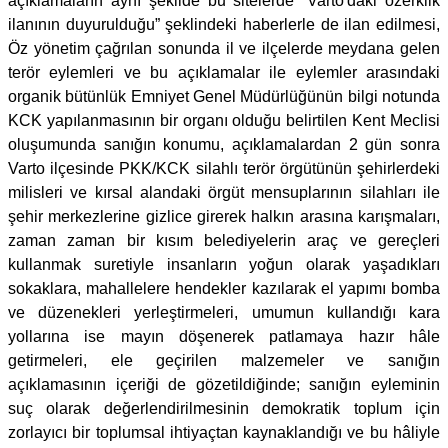
açıklamaların aynı şekilde bu sitelerde “Varto'daki özerklik
ilanının duyurulduğu” şeklindeki haberlerle de ilan edilmesi,
Öz yönetim çağrılan sonunda il ve ilçelerde meydana gelen
terör eylemleri ve bu açıklamalar ile eylemler arasındaki
organik bütünlük Emniyet Genel Müdürlüğünün bilgi notunda
KCK yapılanmasının bir organı olduğu belirtilen Kent Meclisi
oluşumunda sanığın konumu, açıklamalardan 2 gün sonra
Varto ilçesinde PKK/KCK silahlı terör örgütünün şehirlerdeki
milisleri ve kırsal alandaki örgüt mensuplarının silahları ile
şehir merkezlerine gizlice girerek halkın arasına karışmaları,
zaman zaman bir kısım belediyelerin araç ve gereçleri
kullanmak suretiyle insanların yoğun olarak yaşadıkları
sokaklara, mahallelere hendekler kazılarak el yapımı bomba
ve düzenekleri yerleştirmeleri, umumun kullandığı kara
yollarına ise mayın döşenerek patlamaya hazır hâle
getirmeleri, ele geçirilen malzemeler ve sanığın
açıklamasının içeriği de gözetildiğinde; sanığın eyleminin
suç olarak değerlendirilmesinin demokratik toplum için
zorlayıcı bir toplumsal ihtiyaçtan kaynaklandığı ve bu hâliyle