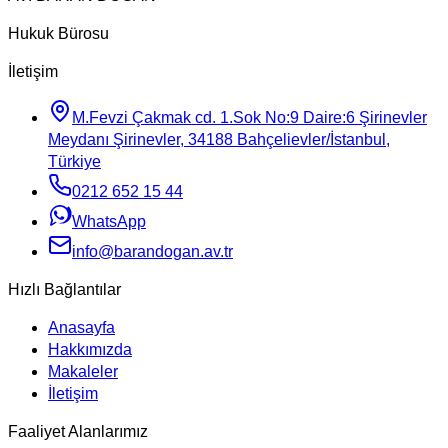
Hukuk Bürosu
İletişim
M.Fevzi Çakmak cd. 1.Sok No:9 Daire:6 Şirinevler
Meydanı Şirinevler, 34188 Bahçelievler/İstanbul,
Türkiye
0212 652 15 44
WhatsApp
info@barandogan.av.tr
Hızlı Bağlantılar
Anasayfa
Hakkımızda
Makaleler
İletişim
Faaliyet Alanlarımız