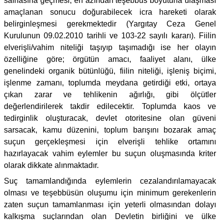
safhasına geçmesi, en azından teşebbüs boyutuna ulaşması
amaçlanan sonucu doğurabilecek icra hareketi olarak
belirginleşmesi gerekmektedir (Yargıtay Ceza Genel
Kurulunun 09.02.2010 tarihli ve 103-22 sayılı kararı). Fiilin
elverişli/vahim niteliği taşıyıp taşımadığı ise her olayın
özelliğine göre; örgütün amacı, faaliyet alanı, ülke
genelindeki organik bütünlüğü, fiilin niteliği, işleniş biçimi,
işlenme zamanı, toplumda meydana getirdiği etki, ortaya
çıkan zarar ve tehlikenin ağırlığı, gibi ölçütler
değerlendirilerek takdir edilecektir. Toplumda kaos ve
tedirginlik oluşturacak, devlet otoritesine olan güveni
sarsacak, kamu düzenini, toplum barışını bozarak amaç
suçun gerçekleşmesi için elverişli tehlike ortamını
hazırlayacak vahim eylemler bu suçun oluşmasında kriter
olarak dikkate alınmaktadır.
Suç tamamlandığında eylemlerin cezalandırılamayacak
olması ve teşebbüsün oluşumu için minimum gerekenlerin
zaten suçun tamamlanması için yeterli olmasından dolayı
kalkışma suçlarından olan Devletin birliğini ve ülke