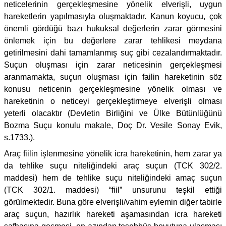
neticelerinin gerçekleşmesine yönelik elverişli, uygun
hareketlerin yapılmasıyla oluşmaktadır. Kanun koyucu, çok
önemli gördüğü bazı hukuksal değerlerin zarar görmesini
önlemek için bu değerlere zarar tehlikesi meydana
getirilmesini dahi tamamlanmış suç gibi cezalandırmaktadır.
Suçun oluşması için zarar neticesinin gerçekleşmesi
aranmamakta, suçun oluşması için failin hareketinin söz
konusu neticenin gerçekleşmesine yönelik olması ve
hareketinin o neticeyi gerçekleştirmeye elverişli olması
yeterli olacaktır (Devletin Birliğini ve Ülke Bütünlüğünü
Bozma Suçu konulu makale, Doç Dr. Vesile Sonay Evik,
s.1733.).
Araç fiilin işlenmesine yönelik icra hareketinin, hem zarar ya
da tehlike suçu niteliğindeki araç suçun (TCK 302/2.
maddesi) hem de tehlike suçu niteliğindeki amaç suçun
(TCK 302/1. maddesi) “fiil” unsurunu teşkil ettiği
görülmektedir. Buna göre elverişli/vahim eylemin diğer tabirle
araç suçun, hazırlık hareketi aşamasından icra hareketi