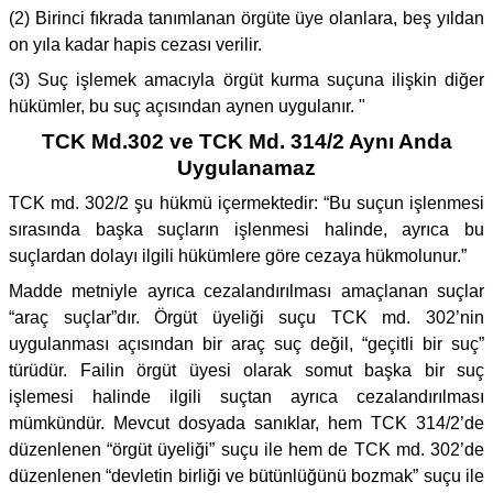
(2) Birinci fıkrada tanımlanan örgüte üye olanlara, beş yıldan
on yıla kadar hapis cezası verilir.
(3) Suç işlemek amacıyla örgüt kurma suçuna ilişkin diğer
hükümler, bu suç açısından aynen uygulanır. "
TCK Md.302 ve TCK Md. 314/2 Aynı Anda
Uygulanamaz
TCK md. 302/2 şu hükmü içermektedir: “Bu suçun işlenmesi
sırasında başka suçların işlenmesi halinde, ayrıca bu
suçlardan dolayı ilgili hükümlere göre cezaya hükmolunur.”
Madde metniyle ayrıca cezalandırılması amaçlanan suçlar
“araç suçlar”dır. Örgüt üyeliği suçu TCK md. 302’nin
uygulanması açısından bir araç suç değil, “geçitli bir suç”
türüdür. Failin örgüt üyesi olarak somut başka bir suç
işlemesi halinde ilgili suçtan ayrıca cezalandırılması
mümkündür. Mevcut dosyada sanıklar, hem TCK 314/2’de
düzenlenen “örgüt üyeliği” suçu ile hem de TCK md. 302’de
düzenlenen “devletin birliği ve bütünlüğünü bozmak” suçu ile