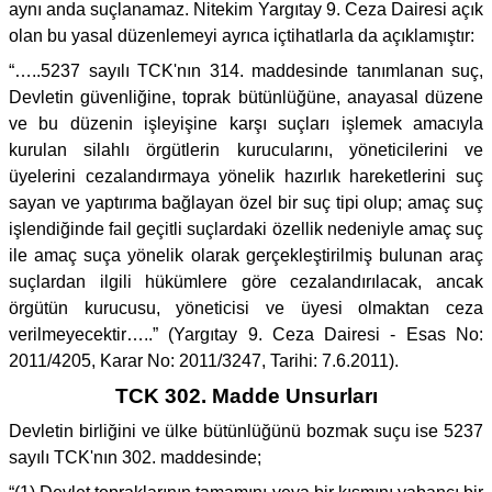
aynı anda suçlanamaz. Nitekim Yargıtay 9. Ceza Dairesi açık
olan bu yasal düzenlemeyi ayrıca içtihatlarla da açıklamıştır:
“…..5237 sayılı TCK'nın 314. maddesinde tanımlanan suç,
Devletin güvenliğine, toprak bütünlüğüne, anayasal düzene
ve bu düzenin işleyişine karşı suçları işlemek amacıyla
kurulan silahlı örgütlerin kurucularını, yöneticilerini ve
üyelerini cezalandırmaya yönelik hazırlık hareketlerini suç
sayan ve yaptırıma bağlayan özel bir suç tipi olup; amaç suç
işlendiğinde fail geçitli suçlardaki özellik nedeniyle amaç suç
ile amaç suça yönelik olarak gerçekleştirilmiş bulunan araç
suçlardan ilgili hükümlere göre cezalandırılacak, ancak
örgütün kurucusu, yöneticisi ve üyesi olmaktan ceza
verilmeyecektir…..” (Yargıtay 9. Ceza Dairesi - Esas No:
2011/4205, Karar No: 2011/3247, Tarihi: 7.6.2011).
TCK 302. Madde Unsurları
Devletin birliğini ve ülke bütünlüğünü bozmak suçu ise 5237
sayılı TCK'nın 302. maddesinde;