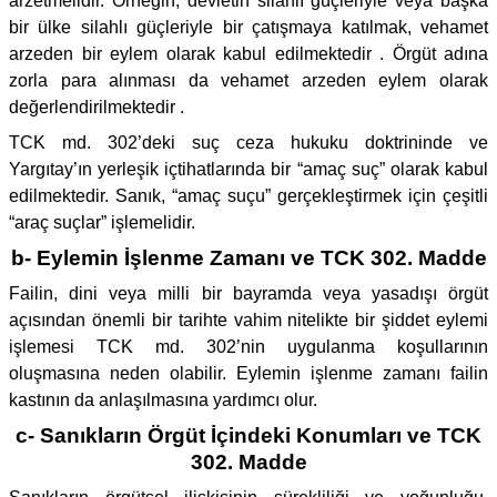
arzetmelidir. Örneğin, devletin silahlı güçleriyle veya başka
bir ülke silahlı güçleriyle bir çatışmaya katılmak, vehamet
arzeden bir eylem olarak kabul edilmektedir . Örgüt adına
zorla para alınması da vehamet arzeden eylem olarak
değerlendirilmektedir .
TCK md. 302’deki suç ceza hukuku doktrininde ve
Yargıtay’ın yerleşik içtihatlarında bir “amaç suç” olarak kabul
edilmektedir. Sanık, “amaç suçu” gerçekleştirmek için çeşitli
“araç suçlar” işlemelidir.
b- Eylemin İşlenme Zamanı ve TCK 302. Madde
Failin, dini veya milli bir bayramda veya yasadışı örgüt
açısından önemli bir tarihte vahim nitelikte bir şiddet eylemi
işlemesi TCK md. 302’nin uygulanma koşullarının
oluşmasına neden olabilir. Eylemin işlenme zamanı failin
kastının da anlaşılmasına yardımcı olur.
c- Sanıkların Örgüt İçindeki Konumları ve TCK
302. Madde