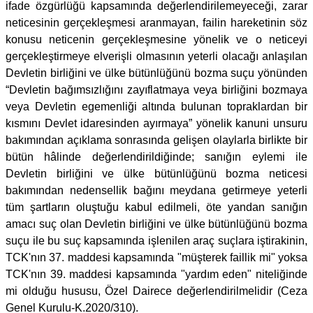
ifade özgürlüğü kapsamında değerlendirilemeyeceği, zarar
neticesinin gerçekleşmesi aranmayan, failin hareketinin söz
konusu neticenin gerçekleşmesine yönelik ve o neticeyi
gerçekleştirmeye elverişli olmasının yeterli olacağı anlaşılan
Devletin birliğini ve ülke bütünlüğünü bozma suçu yönünden
“Devletin bağımsızlığını zayıflatmaya veya birliğini bozmaya
veya Devletin egemenliği altında bulunan topraklardan bir
kısmını Devlet idaresinden ayırmaya” yönelik kanuni unsuru
bakımından açıklama sonrasında gelişen olaylarla birlikte bir
bütün hâlinde değerlendirildiğinde; sanığın eylemi ile
Devletin birliğini ve ülke bütünlüğünü bozma neticesi
bakımından nedensellik bağını meydana getirmeye yeterli
tüm şartların oluştuğu kabul edilmeli, öte yandan sanığın
amacı suç olan Devletin birliğini ve ülke bütünlüğünü bozma
suçu ile bu suç kapsamında işlenilen araç suçlara iştirakinin,
TCK'nın 37. maddesi kapsamında "müşterek faillik mi" yoksa
TCK'nın 39. maddesi kapsamında "yardım eden" niteliğinde
mi olduğu hususu, Özel Dairece değerlendirilmelidir (Ceza
Genel Kurulu-K.2020/310).