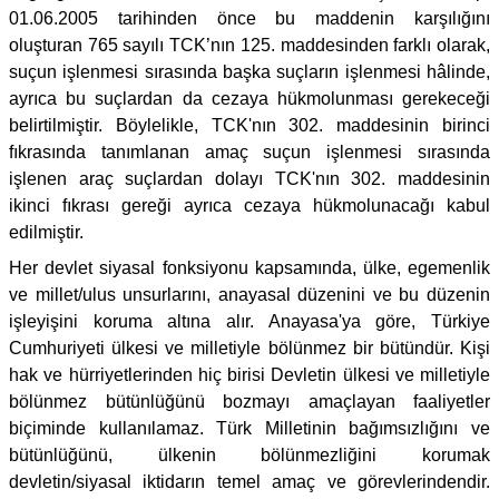
01.06.2005 tarihinden önce bu maddenin karşılığını
oluşturan 765 sayılı TCK’nın 125. maddesinden farklı olarak,
suçun işlenmesi sırasında başka suçların işlenmesi hâlinde,
ayrıca bu suçlardan da cezaya hükmolunması gerekeceği
belirtilmiştir. Böylelikle, TCK'nın 302. maddesinin birinci
fıkrasında tanımlanan amaç suçun işlenmesi sırasında
işlenen araç suçlardan dolayı TCK'nın 302. maddesinin
ikinci fıkrası gereği ayrıca cezaya hükmolunacağı kabul
edilmiştir.
Her devlet siyasal fonksiyonu kapsamında, ülke, egemenlik
ve millet/ulus unsurlarını, anayasal düzenini ve bu düzenin
işleyişini koruma altına alır. Anayasa'ya göre, Türkiye
Cumhuriyeti ülkesi ve milletiyle bölünmez bir bütündür. Kişi
hak ve hürriyetlerinden hiç birisi Devletin ülkesi ve milletiyle
bölünmez bütünlüğünü bozmayı amaçlayan faaliyetler
biçiminde kullanılamaz. Türk Milletinin bağımsızlığını ve
bütünlüğünü, ülkenin bölünmezliğini korumak
devletin/siyasal iktidarın temel amaç ve görevlerindendir.