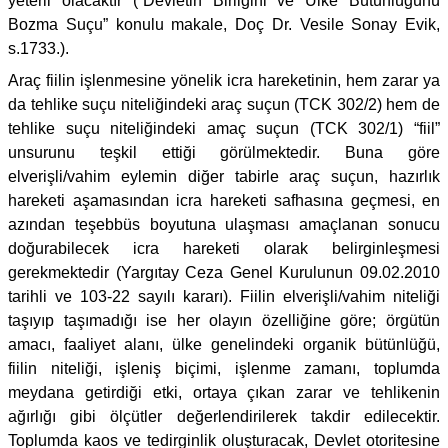
yeterli olacaktır (“Devletin Birliğini ve Ülke Bütünlüğünü
Bozma Suçu” konulu makale, Doç Dr. Vesile Sonay Evik,
s.1733.).
Araç fiilin işlenmesine yönelik icra hareketinin, hem zarar ya
da tehlike suçu niteliğindeki araç suçun (TCK 302/2) hem de
tehlike suçu niteliğindeki amaç suçun (TCK 302/1) “fiil”
unsurunu teşkil ettiği görülmektedir. Buna göre
elverişli/vahim eylemin diğer tabirle araç suçun, hazırlık
hareketi aşamasından icra hareketi safhasına geçmesi, en
azından teşebbüs boyutuna ulaşması amaçlanan sonucu
doğurabilecek icra hareketi olarak belirginleşmesi
gerekmektedir (Yargıtay Ceza Genel Kurulunun 09.02.2010
tarihli ve 103-22 sayılı kararı). Fiilin elverişli/vahim niteliği
taşıyıp taşımadığı ise her olayın özelliğine göre; örgütün
amacı, faaliyet alanı, ülke genelindeki organik bütünlüğü,
fiilin niteliği, işleniş biçimi, işlenme zamanı, toplumda
meydana getirdiği etki, ortaya çıkan zarar ve tehlikenin
ağırlığı gibi ölçütler değerlendirilerek takdir edilecektir.
Toplumda kaos ve tedirginlik oluşturacak, Devlet otoritesine