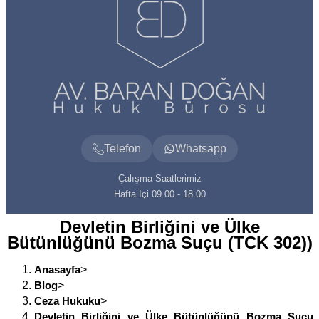
Telefon
Whatsapp
Çalışma Saatlerimiz
Hafta İçi 09.00 - 18.00
Devletin Birliğini ve Ülke
Bütünlüğünü Bozma Suçu (TCK 302))
Anasayfa
>
Blog
>
Ceza Hukuku
>
Devletin Birliğini ve Ülke Bütünlüğünü Bozma Suçu