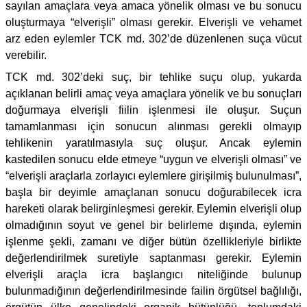
sayılan amaçlara veya amaca yönelik olması ve bu sonucu
oluşturmaya “elverişli” olması gerekir. Elverişli ve vehamet
arz eden eylemler TCK md. 302’de düzenlenen suça vücut
verebilir.
TCK md. 302’deki suç, bir tehlike suçu olup, yukarda
açıklanan belirli amaç veya amaçlara yönelik ve bu sonuçları
doğurmaya elverişli fiilin işlenmesi ile oluşur. Suçun
tamamlanması için sonucun alınması gerekli olmayıp
tehlikenin yaratılmasıyla suç oluşur. Ancak eylemin
kastedilen sonucu elde etmeye “uygun ve elverişli olması” ve
“elverişli araçlarla zorlayıcı eylemlere girişilmiş bulunulması”,
başla bir deyimle amaçlanan sonucu doğurabilecek icra
hareketi olarak belirginleşmesi gerekir. Eylemin elverişli olup
olmadığının soyut ve genel bir belirleme dışında, eylemin
işlenme şekli, zamanı ve diğer bütün özellikleriyle birlikte
değerlendirilmek suretiyle saptanması gerekir. Eylemin
elverişli araçla icra başlangıcı niteliğinde bulunup
bulunmadığının değerlendirilmesinde failin örgütsel bağlılığı,