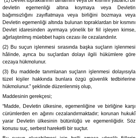
“(1) Devlet topraklarının tamamını veya bir kısmını yabancı bir
devletin egemenliği altına koymaya veya Devletin
bağımsızlığını zayıflatmaya veya birliğini bozmaya veya
Devletin egemenliği altında bulunan topraklardan bir kısmını
Devlet idaresinden ayırmaya yönelik bir fiil işleyen kimse,
ağırlaştırılmış müebbet hapis cezası ile cezalandırılır.
(2) Bu suçun işlenmesi sırasında başka suçların işlenmesi
hâlinde, ayrıca bu suçlardan dolayı ilgili hükümlere göre
cezaya hükmolunur.
(3) Bu maddede tanımlanan suçların işlenmesi dolayısıyla
tüzel kişiler hakkında bunlara özgü güvenlik tedbirlerine
hükmolunur.” şeklinde düzenlenmiş olup,
Maddesinin gerekçesi;
“Madde, Devletin ülkesine, egemenliğine ve birliğine karşı
cürümlerden en ağırını cezalandırmaktadır; korunan hukukî
yarar Devletin ülkesinin bütünlüğü ve egemenliğidir. Söz
konusu suç, serbest hareketli bir suçtur.