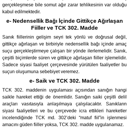
gerçekleşmese bile somut ağır zarar tehlikesinin var olduğu
kabul edilmektedir.
e- Nedensellik Bağı İçinde Gittikçe Ağırlaşan
Fiiller ve TCK 302. Madde
Sanık fiillerinin gelişim seyri tek yönlü ve doğrusal değil,
gittikçe ağırlaşan ve birbiriyle nedensellik bağı içinde amaç
suçu gerçekleştirmeye çalışan bir yönde ilerlemelidir. Sanık,
çeşitli biçimlerde süren ve gittikçe ağırlaşan fiiller işlemelidir.
Sadece siyasi faaliyet çerçevesinde yürütülen faaliyetler bu
suçun oluşumuna sebebiyet veremez.
e- Saik ve TCK 302. Madde
TCK 302. maddenin uygulaması açısından sanığın hangi
saikle hareket ettiği de önemlidir. Sanığın saiki çeşitli delil
araçları vasıtasıyla anlaşılmaya çalışılacaktır. Sanıkların
siyasi faaliyetleri ve bu çerçevede icra ettikleri hareketler
incelendiğinde TCK md. 302’deki “matuf fiil”in işlenmesi
amacını güden fiiller yoksa, TCK 302. madde uygulanamaz.