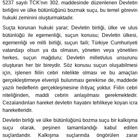
5237 sayılı TCK'nın 302. maddesinde düzenlenen Devletin
birliğini ve ülke bütünlüğünü bozmak suçu, bu temel görevin
hukuki zeminini oluşturmaktadır.
Suçta korunan hukuki yarar; Devletin birliği, ülke ve ulus
bütünlüğü ile egemenliği, suçun konusu; Devletin ülkesi,
egemenliği ve milli birliği, suçun faili; Türkiye Cumhuriyeti
vatandaşı olsun ya da olmasın, yöneten veya yönetilen
herkes, suçun mağduru; Devletin millet/ulus unsurunu
oluşturan her bir bireydir. Söz konusu suçun oluşabilmesi
için, işlenen fiilin cebri nitelikte olması ve bu amaçları
gerçekleştirmeye elverişli bulunması gerekirse de, maddede
yazılı hedeflerin gerçekleşmesine ihtiyaç yoktur. Fiilin cebri
niteliğinden, maddi cebrin anlaşılması gerekmektedir.
Cezalandırılan hareket devletin hayatını tehlikeye koyan icra
hareketleridir.
Devletin birliği ve ülke bütünlüğünü bozma suçu bir kalkışma
suçu olarak, peşinen tamamlandığı kabul edilen
suçlardandır. Kalkışma suçlarında öngörülen zarar