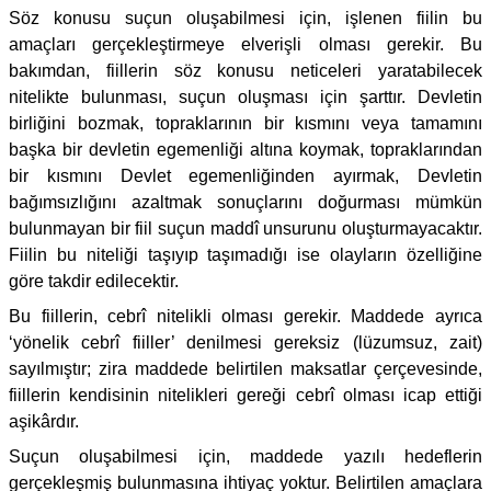
Söz konusu suçun oluşabilmesi için, işlenen fiilin bu
amaçları gerçekleştirmeye elverişli olması gerekir. Bu
bakımdan, fiillerin söz konusu neticeleri yaratabilecek
nitelikte bulunması, suçun oluşması için şarttır. Devletin
birliğini bozmak, topraklarının bir kısmını veya tamamını
başka bir devletin egemenliği altına koymak, topraklarından
bir kısmını Devlet egemenliğinden ayırmak, Devletin
bağımsızlığını azaltmak sonuçlarını doğurması mümkün
bulunmayan bir fiil suçun maddî unsurunu oluşturmayacaktır.
Fiilin bu niteliği taşıyıp taşımadığı ise olayların özelliğine
göre takdir edilecektir.
Bu fiillerin, cebrî nitelikli olması gerekir. Maddede ayrıca
‘yönelik cebrî fiiller’ denilmesi gereksiz (lüzumsuz, zait)
sayılmıştır; zira maddede belirtilen maksatlar çerçevesinde,
fiillerin kendisinin nitelikleri gereği cebrî olması icap ettiği
aşikârdır.
Suçun oluşabilmesi için, maddede yazılı hedeflerin
gerçekleşmiş bulunmasına ihtiyaç yoktur. Belirtilen amaçlara