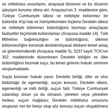
ve millet/ulus unsurlarını, anayasal düzenini ve bu düzenin
işleyişini koruma altına alır. Anayasa'nın 3. maddesine göre,
Türkiye Cumhuriyeti ülkesi ve milletiyle bölünmez bir
bütündür. Kişi hak ve hürriyetlerinden hiçbirisi Devletin ülkesi
ve milletiyle bölünmez bütünlüğünü bozmayı amaçlayan
faaliyetler biçiminde kullanılamaz (Anayasa madde 14). Türk
Milletinin bağımsızlığını ve bütünlüğünü, ülkenin
bölünmezliğini korumak devletin/siyasal iktidarın temel amaç
ve görevlerindendir (Anayasa madde 5). 5237 sayılı TCK'nın
302. maddesinde düzenlenen Devletin birliğini ve ülke
bütünlüğünü bozmak suçu, bu temel görevin hukuki zeminini
oluşturmaktadır.
Suçta korunan hukuki yarar; Devletin birliği, ülke ve ulus
bütünlüğü ile egemenliği, suçun konusu; Devletin ülkesi,
egemenliği ve milli birliği, suçun faili; Türkiye Cumhuriyeti
vatandaşı olsun ya da olmasın, yöneten veya yönetilen
herkes, suçun mağduru; Devletin millet/ulus unsurunu
oluşturan her bir bireyi olup söz konusu suçun oluşabilmesi