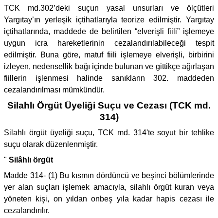
TCK md.302’deki suçun yasal unsurları ve ölçütleri
Yargıtay’ın yerleşik içtihatlarıyla teorize edilmiştir. Yargıtay
içtihatlarında, maddede de belirtilen “elverişli fiili” işlemeye
uygun icra hareketlerinin cezalandırılabileceği tespit
edilmiştir. Buna göre, matuf fiili işlemeye elverişli, birbirini
izleyen, nedensellik bağı içinde bulunan ve gittikçe ağırlaşan
fiillerin işlenmesi halinde sanıkların 302. maddeden
cezalandırılması mümkündür.
Silahlı Örgüt Üyeliği Suçu ve Cezası (TCK md.
314)
Silahlı örgüt üyeliği suçu, TCK md. 314'te soyut bir tehlike
suçu olarak düzenlenmiştir.
"
Silâhlı örgüt
Madde 314- (1) Bu kısmın dördüncü ve beşinci bölümlerinde
yer alan suçları işlemek amacıyla, silahlı örgüt kuran veya
yöneten kişi, on yıldan onbeş yıla kadar hapis cezası ile
cezalandırılır.