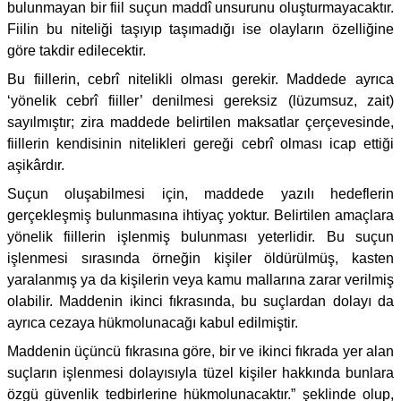
bulunmayan bir fiil suçun maddî unsurunu oluşturmayacaktır.
Fiilin bu niteliği taşıyıp taşımadığı ise olayların özelliğine
göre takdir edilecektir.
Bu fiillerin, cebrî nitelikli olması gerekir. Maddede ayrıca
‘yönelik cebrî fiiller’ denilmesi gereksiz (lüzumsuz, zait)
sayılmıştır; zira maddede belirtilen maksatlar çerçevesinde,
fiillerin kendisinin nitelikleri gereği cebrî olması icap ettiği
aşikârdır.
Suçun oluşabilmesi için, maddede yazılı hedeflerin
gerçekleşmiş bulunmasına ihtiyaç yoktur. Belirtilen amaçlara
yönelik fiillerin işlenmiş bulunması yeterlidir. Bu suçun
işlenmesi sırasında örneğin kişiler öldürülmüş, kasten
yaralanmış ya da kişilerin veya kamu mallarına zarar verilmiş
olabilir. Maddenin ikinci fıkrasında, bu suçlardan dolayı da
ayrıca cezaya hükmolunacağı kabul edilmiştir.
Maddenin üçüncü fıkrasına göre, bir ve ikinci fıkrada yer alan
suçların işlenmesi dolayısıyla tüzel kişiler hakkında bunlara
özgü güvenlik tedbirlerine hükmolunacaktır.” şeklinde olup,