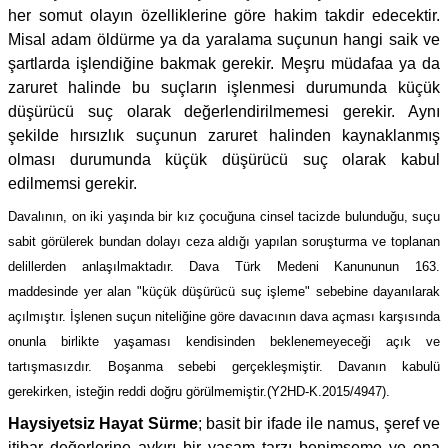
her somut olayın özelliklerine göre hakim takdir edecektir.
Misal adam öldürme ya da yaralama suçunun hangi saik ve
şartlarda işlendiğine bakmak gerekir. Meşru müdafaa ya da
zaruret halinde bu suçların işlenmesi durumunda küçük
düşürücü suç olarak değerlendirilmemesi gerekir. Aynı
şekilde hırsızlık suçunun zaruret halinden kaynaklanmış
olması durumunda küçük düşürücü suç olarak kabul
edilmemsi gerekir.
Davalının, on iki yaşında bir kız çocuğuna cinsel tacizde bulunduğu, suçu
sabit görülerek bundan dolayı ceza aldığı yapılan soruşturma ve toplanan
delillerden anlaşılmaktadır. Dava Türk Medeni Kanununun 163.
maddesinde yer alan "küçük düşürücü suç işleme" sebebine dayanılarak
açılmıştır. İşlenen suçun niteliğine göre davacının dava açması karşısında
onunla birlikte yaşaması kendisinden beklenemeyeceği açık ve
tartışmasızdır. Boşanma sebebi gerçekleşmiştir. Davanın kabulü
gerekirken, isteğin reddi doğru görülmemiştir.(Y2HD-K.2015/4947).
Haysiyetsiz Hayat Sürme
; basit bir ifade ile namus, şeref ve
itibar değerlerine aykırı bir yaşam tarzı benimseme ve ona