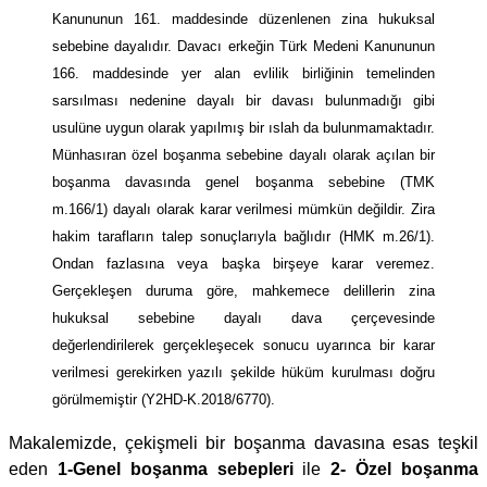
Kanununun 161. maddesinde düzenlenen zina hukuksal
sebebine dayalıdır. Davacı erkeğin Türk Medeni Kanununun
166. maddesinde yer alan evlilik birliğinin temelinden
sarsılması nedenine dayalı bir davası bulunmadığı gibi
usulüne uygun olarak yapılmış bir ıslah da bulunmamaktadır.
Münhasıran özel boşanma sebebine dayalı olarak açılan bir
boşanma davasında genel boşanma sebebine (TMK
m.166/1) dayalı olarak karar verilmesi mümkün değildir. Zira
hakim tarafların talep sonuçlarıyla bağlıdır (HMK m.26/1).
Ondan fazlasına veya başka birşeye karar veremez.
Gerçekleşen duruma göre, mahkemece delillerin zina
hukuksal sebebine dayalı dava çerçevesinde
değerlendirilerek gerçekleşecek sonucu uyarınca bir karar
verilmesi gerekirken yazılı şekilde hüküm kurulması doğru
görülmemiştir (Y2HD-K.2018/6770).
Makalemizde, çekişmeli bir boşanma davasına esas teşkil
eden
1-Genel boşanma sebepleri
ile
2- Özel boşanma