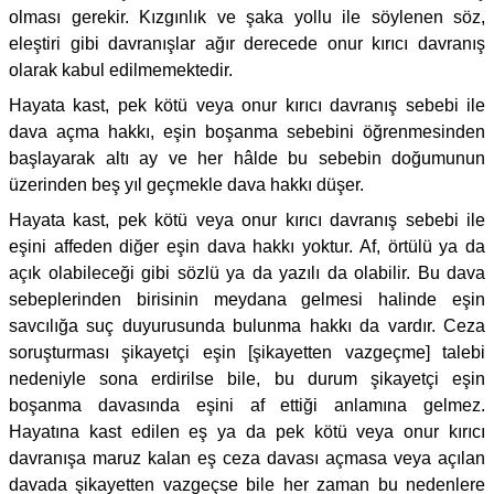
olması gerekir. Kızgınlık ve şaka yollu ile söylenen söz,
eleştiri gibi davranışlar ağır derecede onur kırıcı davranış
olarak kabul edilmemektedir.
Hayata kast, pek kötü veya onur kırıcı davranış sebebi ile
dava açma hakkı, eşin boşanma sebebini öğrenmesinden
başlayarak altı ay ve her hâlde bu sebebin doğumunun
üzerinden beş yıl geçmekle dava hakkı düşer.
Hayata kast, pek kötü veya onur kırıcı davranış sebebi ile
eşini affeden diğer eşin dava hakkı yoktur. Af, örtülü ya da
açık olabileceği gibi sözlü ya da yazılı da olabilir. Bu dava
sebeplerinden birisinin meydana gelmesi halinde eşin
savcılığa suç duyurusunda bulunma hakkı da vardır. Ceza
soruşturması şikayetçi eşin [şikayetten vazgeçme] talebi
nedeniyle sona erdirilse bile, bu durum şikayetçi eşin
boşanma davasında eşini af ettiği anlamına gelmez.
Hayatına kast edilen eş ya da pek kötü veya onur kırıcı
davranışa maruz kalan eş ceza davası açmasa veya açılan
davada şikayetten vazgeçse bile her zaman bu nedenlere