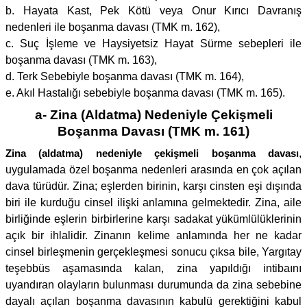
b. Hayata Kast, Pek Kötü veya Onur Kırıcı Davranış
nedenleri ile boşanma davası (TMK m. 162),
c. Suç İşleme ve Haysiyetsiz Hayat Sürme sebepleri ile
boşanma davası (TMK m. 163),
d. Terk Sebebiyle boşanma davası (TMK m. 164),
e. Akıl Hastalığı sebebiyle boşanma davası (TMK m. 165).
a- Zina (Aldatma) Nedeniyle Çekişmeli
Boşanma Davası (TMK m. 161)
Zina (aldatma) nedeniyle çekişmeli boşanma davası
,
uygulamada özel boşanma nedenleri arasında en çok açılan
dava türüdür. Zina; eşlerden birinin, karşı cinsten eşi dışında
biri ile kurduğu cinsel ilişki anlamına gelmektedir. Zina, aile
birliğinde eşlerin birbirlerine karşı sadakat yükümlülüklerinin
açık bir ihlalidir. Zinanın kelime anlamında her ne kadar
cinsel birleşmenin gerçekleşmesi sonucu çıksa bile, Yargıtay
teşebbüs aşamasında kalan, zina yapıldığı intibaını
uyandıran olayların bulunması durumunda da zina sebebine
dayalı açılan boşanma davasının kabulü gerektiğini kabul