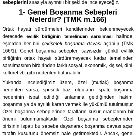
sebeplerini
sırasıyla ayrıntılı bir şekilde inceleyeceğiz.
1- Genel Boşanma Sebepleri
Nelerdir? (TMK m.166)
Ortak hayatı sürdürmeleri kendilerinden beklenmeyecek
derecede
evlilik birliğinin temelinden sarsılması
halinde,
eşlerden her biri
çekişmeli boşanma davası
açabilir (TMK
166/1). Genel boşanma sebepleri sayısızdır, çünkü evlilik
birliğinin ortak hayatı sürdüremeyecek kadar temelinden
sarsılmasının birbirinden farklı sosyal, ekonomik, kişisel, dini,
kültürel vb. gibi nedenleri bulunabilir.
Yukarıda incelediğimiz üzere, özel (mutlak) boşanma
nedenleri varsa, spesifik bazı olguların ispatı, boşanma
nedeninin ispat edildiği anlamına geldiğinden hakim,
boşanma ya da ayrılık kararı vermek ile yükümlü tutulmuştur.
Özel boşanma sebeplerinde tarafların kusur oranlarının bir
önemi bulunmamaktadır. Özel boşanma sebeplerinden
birisinin ispatı bu sebebe dayanarak boşanma davası açan
tarafın kusurunu önemsiz hale getirmektedir. Ancak, genel