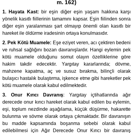
m. 162)
1. Hayata Kast:
bir eşin diğer eşin yaşam hakkına karşı
yönelik kasıtlı fiillerinin tamamını kapsar. Eşin fiilinden sonra
diğer eşin yaralanması şart olmayıp önemli olan kasıtlı bir
hareket ile öldürme iradesinin ortaya konulmasıdır.
2. Pek Kötü Muamele:
Eşe eziyet veren, acı çektiren bedeni
ve ruhsal sağlığını bozan davranışlardır. Hangi eylemin pek
kötü muamele olduğunu somut olayın özelliklerine göre
hakim takdir edecektir. Yargıtay kararlarında; dövme,
mahzene kapatma, aç ve susuz bırakma, bilinçli olarak
bulaşıcı hastalık bulaştırma, işkence etme gibi hareketler pek
kötü muamele olarak kabul edilmektedir.
3. Onur Kırıcı Davranış
: Yargıtay içtihatlarında ağır
derecede onur kırıcı hareket olarak kabul edilen bu eylemin,
eşi, toplum nezdinde aşağılama, küçük düşürme, hakarette
bulunma ve sövme olarak ortaya çıkmaktadır. Bir davranışın
bu madde kapsamında boşanma sebebi olarak kabul
edilebilmesi için Ağır Derecede Onur Kırıcı bir davranış