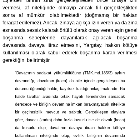
Eşlerden birinin zina gerçekleşmeden önce zinaya izin
vermesi, af niteliğinde olmayıp ancak fiil gerçekleştikten
sonra af mümkün olabilmektedir (doğmamış bir haktan
feragat edilemez). Ancak, zinaya açıkça izin veren ya da zina
esnasında sessiz kalarak örtülü olarak onay veren eşin genel
boşanma sebeplerine dayanılarak açılacak boşanma
davasında davaya itiraz etmesini, Yargıtay, hakkın kötüye
kullanılması olarak kabul ederek boşanma kararı verilmesi
gerektiğini belirtmiştir.
“Davacının sadakat yükümlülüğüne (TMK.md.185/3) aykırı
davrandığı, davalının (koca) da aile içinde gerçekleşen bu
durumu öğrendiği halde, kayıtsız kaldığı anlaşılmaktadır. Bu
halde taraflar arasında ortak hayatı temelinden sarsacak
derecede ve birliğin devamına imkan bırakmayacak nitelikte
bir geçimsizlik mevcut ve sabittir. Gerçekleşen olaylara
göre, davacı (kadın) daha fazla kusurlu ise de davalı (koca)
da kusurlu olup, davalının davaya itirazı hakkın kötüye
kullanılması niteliğinde olup, evlilik birliğinin devamında