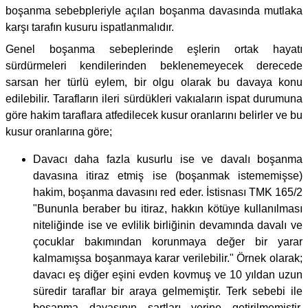
boşanma sebebpleriyle açılan boşanma davasında mutlaka
karşı tarafın kusuru ispatlanmalıdır.
Genel boşanma sebeplerinde eşlerin ortak hayatı
sürdürmeleri kendilerinden beklenemeyecek derecede
sarsan her türlü eylem, bir olgu olarak bu davaya konu
edilebilir. Tarafların ileri sürdükleri vakıaların ispat durumuna
göre hakim taraflara atfedilecek kusur oranlarını belirler ve bu
kusur oranlarına göre;
Davacı daha fazla kusurlu ise ve davalı boşanma
davasına itiraz etmiş ise (boşanmak istememişse)
hakim, boşanma davasını red eder. İstisnası TMK 165/2
"Bununla beraber bu itiraz, hakkın kötüye kullanılması
niteliğinde ise ve evlilik birliğinin devamında davalı ve
çocuklar bakımından korunmaya değer bir yarar
kalmamışsa boşanmaya karar verilebilir." Örnek olarak;
davacı eş diğer eşini evden kovmuş ve 10 yıldan uzun
süredir taraflar bir araya gelmemiştir. Terk sebebi ile
boşanma davasının şartları yerine getirilmemiştir.