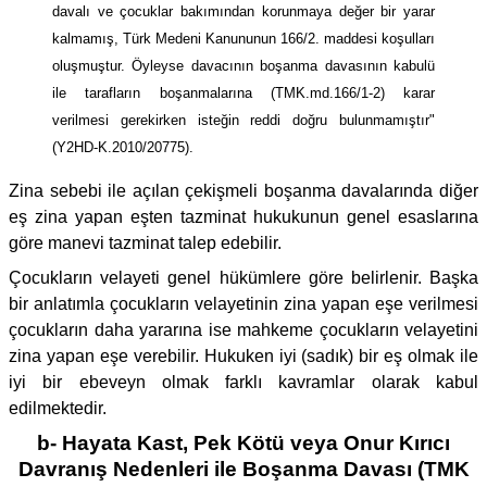
davalı ve çocuklar bakımından korunmaya değer bir yarar
kalmamış, Türk Medeni Kanununun 166/2. maddesi koşulları
oluşmuştur. Öyleyse davacının boşanma davasının kabulü
ile tarafların boşanmalarına (TMK.md.166/1-2) karar
verilmesi gerekirken isteğin reddi doğru bulunmamıştır"
(Y2HD-K.2010/20775).
Zina sebebi ile açılan çekişmeli boşanma davalarında diğer
eş zina yapan eşten tazminat hukukunun genel esaslarına
göre manevi tazminat talep edebilir.
Çocukların velayeti genel hükümlere göre belirlenir. Başka
bir anlatımla çocukların velayetinin zina yapan eşe verilmesi
çocukların daha yararına ise mahkeme çocukların velayetini
zina yapan eşe verebilir. Hukuken iyi (sadık) bir eş olmak ile
iyi bir ebeveyn olmak farklı kavramlar olarak kabul
edilmektedir.
b- Hayata Kast, Pek Kötü veya Onur Kırıcı
Davranış Nedenleri ile Boşanma Davası (TMK